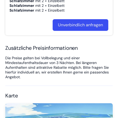
Schlafzimmer
mit
2 × Einzelbett
✅ Badezimmer mit Badewanne
Schlafzimmer
mit
2 × Einzelbett
✅ Waschtrockner vorhanden
Schlafzimmer
mit
2 × Einzelbett
✅ Kostenloses WLAN
✅ Bettwäsche und Handtücher inklusive
✅ Ruhige Lage in Wörrstadt
Unverbindlich anfragen
Zusätzliche Preisinformationen
Die Preise gelten bei Vollbelegung und einer
Mindestaufenthaltsdauer von 3 Nächten. Bei längeren
Aufenthalten sind attraktive Rabatte möglich. Bitte fragen Sie
hierfür individuell an, wir erstellen Ihnen gerne ein passendes
Angebot.
Karte