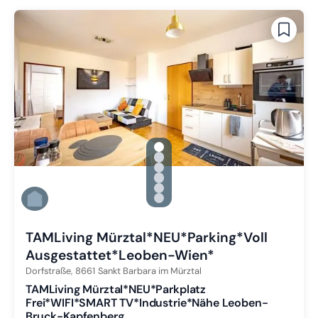
gallery.slide_selector
Zu Slide 1 wechseln
Zu Slide 2 wechseln
Zu Slide 3 wechseln
Zu Slide 4 wechseln
Zu Slide 5 wechseln
Zu Slide 6 wechseln
TAMLiving Mürztal*NEU*Parking*Voll
Ausgestattet*Leoben-Wien*
Dorfstraße,
8661
Sankt Barbara im Mürztal
TAMLiving Mürztal*NEU*Parkplatz
Frei*WIFI*SMART TV*Industrie*Nähe Leoben-
Bruck-Kapfenberg