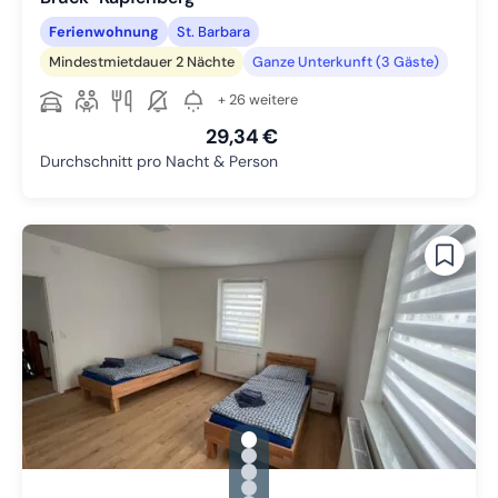
Ferienwohnung
St. Barbara
Mindestmietdauer 2 Nächte
Ganze Unterkunft (3 Gäste)
+ 26 weitere
29,34 €
Durchschnitt pro Nacht & Person
gallery.slide_selector
Zu Slide 1 wechseln
Zu Slide 2 wechseln
Zu Slide 3 wechseln