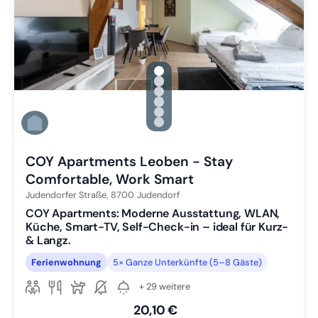
gallery.slide_selector
Zu Slide 1 wechseln
Zu Slide 2 wechseln
Zu Slide 3 wechseln
Zu Slide 4 wechseln
Zu Slide 5 wechseln
Zu Slide 6 wechseln
COY Apartments Leoben - Stay
Comfortable, Work Smart
Judendorfer Straße,
8700
Judendorf
COY Apartments: Moderne Ausstattung, WLAN,
Küche, Smart-TV, Self-Check-in – ideal für Kurz-
& Langz.
Ferienwohnung
5× Ganze Unterkünfte (5–8 Gäste)
+ 29 weitere
20,10 €