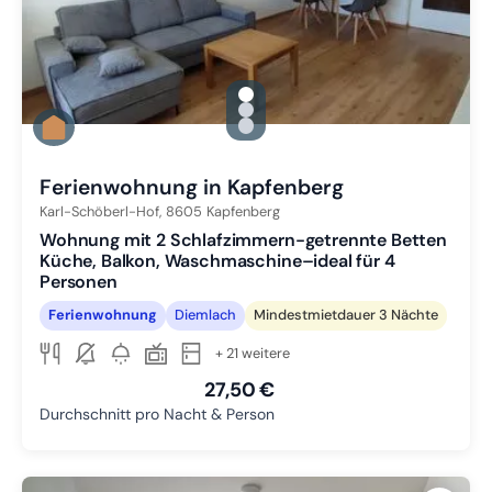
gallery.slide_selector
Zu Slide 1 wechseln
Zu Slide 2 wechseln
Zu Slide 3 wechseln
Ferienwohnung in Kapfenberg
Karl-Schöberl-Hof,
8605
Kapfenberg
Wohnung mit 2 Schlafzimmern-getrennte Betten
Küche, Balkon, Waschmaschine–ideal für 4
Personen
Ferienwohnung
Diemlach
Mindestmietdauer 3 Nächte
+ 21 weitere
27,50 €
Durchschnitt pro Nacht & Person