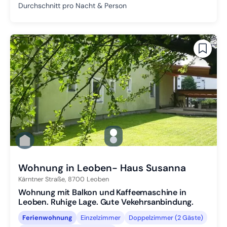
Durchschnitt pro Nacht & Person
gallery.slide_selector
Zu Slide 1 wechseln
Zu Slide 2 wechseln
Wohnung in Leoben- Haus Susanna
Kärntner Straße,
8700
Leoben
Wohnung mit Balkon und Kaffeemaschine in
Leoben. Ruhige Lage. Gute Vekehrsanbindung.
Ferienwohnung
Einzelzimmer
Doppelzimmer (2 Gäste)