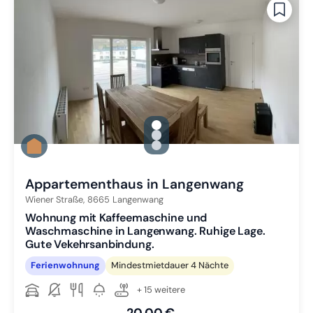
gallery.slide_selector
Zu Slide 1 wechseln
Zu Slide 2 wechseln
Zu Slide 3 wechseln
Appartementhaus in Langenwang
Wiener Straße,
8665
Langenwang
Wohnung mit Kaffeemaschine und
Waschmaschine in Langenwang. Ruhige Lage.
Gute Vekehrsanbindung.
Ferienwohnung
Mindestmietdauer 4 Nächte
+ 15 weitere