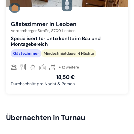
Zu Slide 1 wechseln
Zu Slide 2 wechseln
Zu Slide 3 wechseln
Gästezimmer in Leoben
Vordernberger Straße,
8700
Leoben
Spezialisiert für Unterkünfte im Bau und
Montagebereich
Gästezimmer
Mindestmietdauer 4 Nächte
+ 12 weitere
18,50 €
Durchschnitt pro Nacht & Person
Übernachten in Turnau