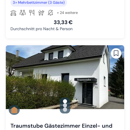
3× Mehrbettzimmer (3 Gäste)
+ 24 weitere
33,33 €
Durchschnitt pro Nacht & Person
gallery.slide_selector
Zu Slide 1 wechseln
Zu Slide 2 wechseln
Zu Slide 3 wechseln
Traumstube Gästezimmer Einzel- und