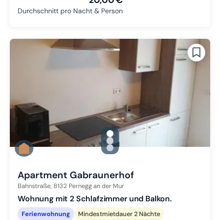
20,00 €
Durchschnitt pro Nacht & Person
gallery.slide_selector
Zu Slide 1 wechseln
Zu Slide 2 wechseln
Zu Slide 3 wechseln
Apartment Gabraunerhof
Bahnstraße,
8132
Pernegg an der Mur
Wohnung mit 2 Schlafzimmer und Balkon.
Ferienwohnung
Mindestmietdauer 2 Nächte