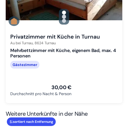
gallery.slide_selector
Zu Slide 1 wechseln
Zu Slide 2 wechseln
Zu Slide 3 wechseln
Privatzimmer mit Küche in Turnau
Au bei Turnau,
8624
Turnau
Mehrbettzimmer mit Küche, eigenem Bad, max. 4
Personen
Gästezimmer
30,00 €
Durchschnitt pro Nacht & Person
Weitere Unterkünfte in der Nähe
sortiert nach Entfernung