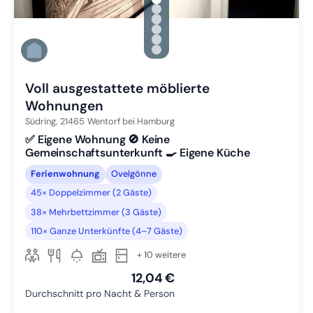
gallery.slide_selector
Zu Slide 1 wechseln
Zu Slide 2 wechseln
Zu Slide 3 wechseln
Zu Slide 4 wechseln
Zu Slide 5 wechseln
Zu Slide 6 wechseln
Voll ausgestattete möblierte
Wohnungen
Südring,
21465
Wentorf bei Hamburg
✅ Eigene Wohnung 🚫 Keine
Gemeinschaftsunterkunft 🍳 Eigene Küche
Ferienwohnung
Ovelgönne
45× Doppelzimmer (2 Gäste)
38× Mehrbettzimmer (3 Gäste)
110× Ganze Unterkünfte (4–7 Gäste)
+ 10 weitere
12,04 €
Durchschnitt pro Nacht & Person