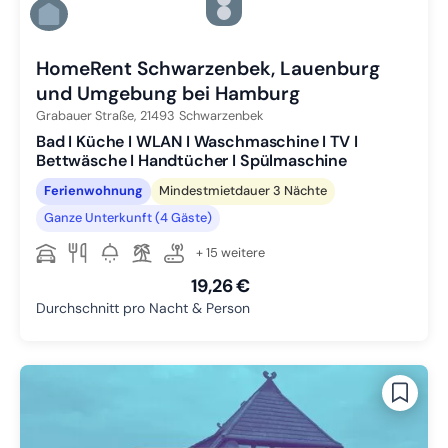
Zu Slide 4 wechseln
Zu Slide 5 wechseln
Zu Slide 6 wechseln
HomeRent Schwarzenbek, Lauenburg
und Umgebung bei Hamburg
Grabauer Straße,
21493
Schwarzenbek
Bad I Küche I WLAN I Waschmaschine I TV I
Bettwäsche I Handtücher I Spülmaschine
Ferienwohnung
Mindestmietdauer 3 Nächte
Ganze Unterkunft (4 Gäste)
+ 15 weitere
19,26 €
Durchschnitt pro Nacht & Person