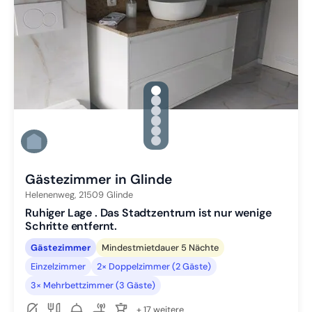
gallery.slide_selector
Zu Slide 1 wechseln
Zu Slide 2 wechseln
Zu Slide 3 wechseln
Zu Slide 4 wechseln
Zu Slide 5 wechseln
Zu Slide 6 wechseln
Gästezimmer in Glinde
Helenenweg,
21509
Glinde
Ruhiger Lage . Das Stadtzentrum ist nur wenige
Schritte entfernt.
Gästezimmer
Mindestmietdauer 5 Nächte
Einzelzimmer
2× Doppelzimmer (2 Gäste)
3× Mehrbettzimmer (3 Gäste)
+ 17 weitere