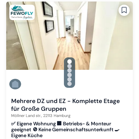
gallery.slide_selector
Zu Slide 1 wechseln
Zu Slide 2 wechseln
Zu Slide 3 wechseln
Zu Slide 4 wechseln
Zu Slide 5 wechseln
Zu Slide 6 wechseln
Mehrere DZ und EZ - Komplette Etage
für Große Gruppen
Möllner Land str.,
22113
Hamburg
✅ Eigene Wohnung 🏢 Betriebs- & Monteur
geeignet 🚫 Keine Gemeinschaftsunterkunft 🍳
Eigene Küche