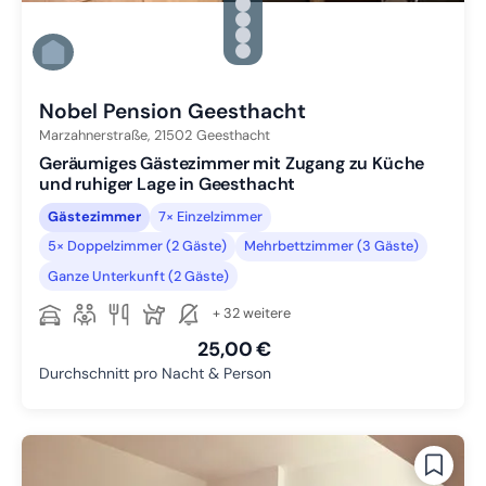
Zu Slide 2 wechseln
Zu Slide 3 wechseln
Zu Slide 4 wechseln
Zu Slide 5 wechseln
Zu Slide 6 wechseln
Nobel Pension Geesthacht
Marzahnerstraße,
21502
Geesthacht
Geräumiges Gästezimmer mit Zugang zu Küche
und ruhiger Lage in Geesthacht
Gästezimmer
7× Einzelzimmer
5× Doppelzimmer (2 Gäste)
Mehrbettzimmer (3 Gäste)
Ganze Unterkunft (2 Gäste)
+ 32 weitere
25,00 €
Durchschnitt pro Nacht & Person