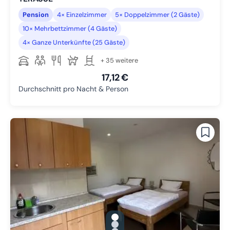
Pension
4× Einzelzimmer
5× Doppelzimmer (2 Gäste)
10× Mehrbettzimmer (4 Gäste)
4× Ganze Unterkünfte (25 Gäste)
+ 35 weitere
17,12 €
Durchschnitt pro Nacht & Person
gallery.slide_selector
Zu Slide 1 wechseln