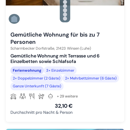
Zu Slide 1 wechseln
Zu Slide 2 wechseln
Zu Slide 3 wechseln
Zu Slide 4 wechseln
Zu Slide 5 wechseln
Zu Slide 6 wechseln
Gemütliche Wohnung für bis zu 7
Personen
Scharmbecker Dorfstraße,
21423
Winsen (Luhe)
Gemütliche Wohnung mit Terrasse und 6
Einzelbetten sowie Schlafsofa
Ferienwohnung
3× Einzelzimmer
2× Doppelzimmer (2 Gäste)
2× Mehrbettzimmer (6 Gäste)
Ganze Unterkunft (7 Gäste)
+ 29 weitere
32,10 €
Durchschnitt pro Nacht & Person