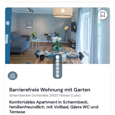
gallery.slide_selector
Zu Slide 1 wechseln
Zu Slide 2 wechseln
Zu Slide 3 wechseln
Zu Slide 4 wechseln
Zu Slide 5 wechseln
Zu Slide 6 wechseln
Barrierefreie Wohnung mit Garten
Scharmbecker Dorfstraße,
21423
Winsen (Luhe)
Komfortables Apartment in Scharmbeck,
familienfreundlich, mit Vollbad, Gäste WC und
Terrasse