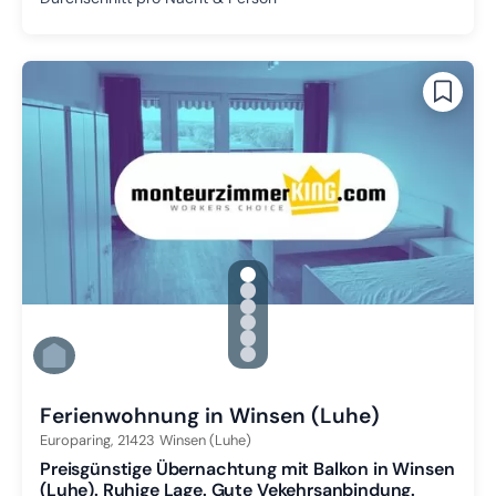
gallery.slide_selector
Zu Slide 1 wechseln
Zu Slide 2 wechseln
Zu Slide 3 wechseln
Zu Slide 4 wechseln
Zu Slide 5 wechseln
Zu Slide 6 wechseln
Ferienwohnung in Winsen (Luhe)
Europaring,
21423
Winsen (Luhe)
Preisgünstige Übernachtung mit Balkon in Winsen
(Luhe). Ruhige Lage. Gute Vekehrsanbindung.