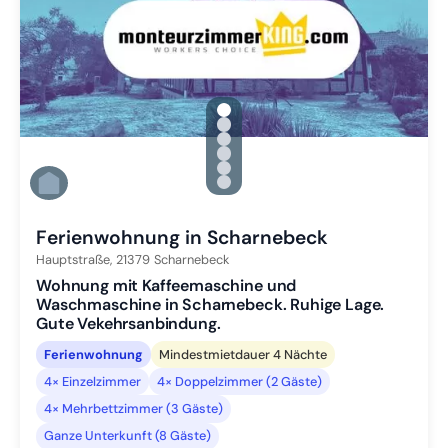
gallery.slide_selector
Zu Slide 1 wechseln
Zu Slide 2 wechseln
Zu Slide 3 wechseln
Zu Slide 4 wechseln
Zu Slide 5 wechseln
Zu Slide 6 wechseln
Ferienwohnung in Scharnebeck
Hauptstraße,
21379
Scharnebeck
Wohnung mit Kaffeemaschine und
Waschmaschine in Scharnebeck. Ruhige Lage.
Gute Vekehrsanbindung.
Ferienwohnung
Mindestmietdauer 4 Nächte
4× Einzelzimmer
4× Doppelzimmer (2 Gäste)
4× Mehrbettzimmer (3 Gäste)
Ganze Unterkunft (8 Gäste)