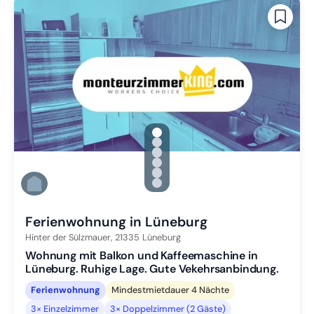
gallery.slide_selector
Zu Slide 1 wechseln
Zu Slide 2 wechseln
Zu Slide 3 wechseln
Zu Slide 4 wechseln
Zu Slide 5 wechseln
Zu Slide 6 wechseln
Ferienwohnung in Lüneburg
Hinter der Sülzmauer,
21335
Lüneburg
Wohnung mit Balkon und Kaffeemaschine in
Lüneburg. Ruhige Lage. Gute Vekehrsanbindung.
Ferienwohnung
Mindestmietdauer 4 Nächte
3× Einzelzimmer
3× Doppelzimmer (2 Gäste)