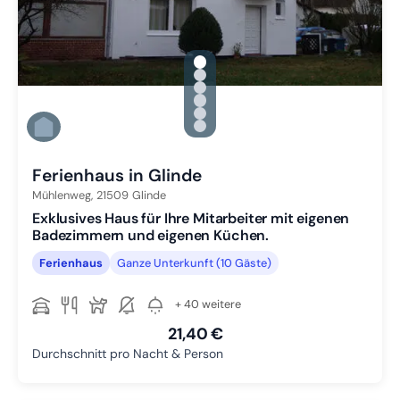
gallery.slide_selector
Zu Slide 1 wechseln
Zu Slide 2 wechseln
Zu Slide 3 wechseln
Zu Slide 4 wechseln
Zu Slide 5 wechseln
Zu Slide 6 wechseln
Ferienhaus in Glinde
Mühlenweg,
21509
Glinde
Exklusives Haus für Ihre Mitarbeiter mit eigenen
Badezimmern und eigenen Küchen.
Ferienhaus
Ganze Unterkunft (10 Gäste)
+ 40 weitere
21,40 €
Durchschnitt pro Nacht & Person