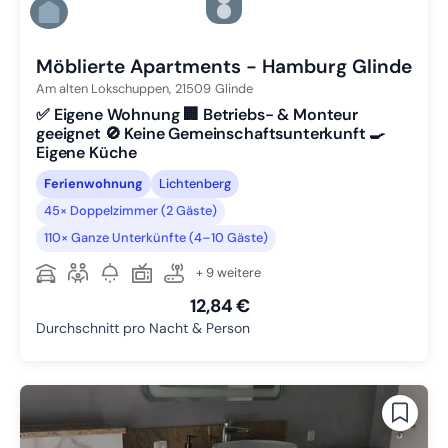
Zu Slide 5 wechseln
Zu Slide 6 wechseln
Möblierte Apartments - Hamburg Glinde
Am alten Lokschuppen,
21509
Glinde
✅ Eigene Wohnung 🏢 Betriebs- & Monteur
geeignet 🚫 Keine Gemeinschaftsunterkunft 🍳
Eigene Küche
Ferienwohnung
Lichtenberg
45× Doppelzimmer (2 Gäste)
110× Ganze Unterkünfte (4–10 Gäste)
+ 9 weitere
12,84 €
Durchschnitt pro Nacht & Person