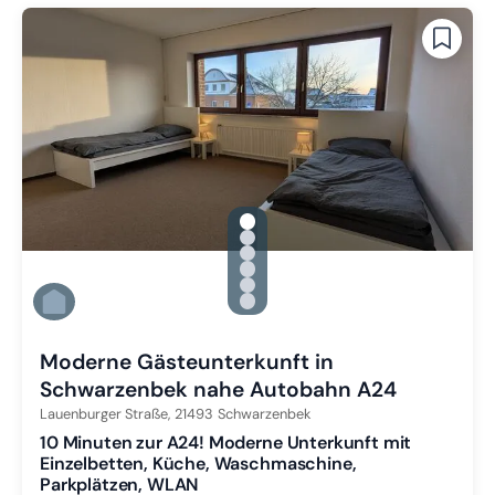
gallery.slide_selector
Zu Slide 1 wechseln
Zu Slide 2 wechseln
Zu Slide 3 wechseln
Zu Slide 4 wechseln
Zu Slide 5 wechseln
Zu Slide 6 wechseln
Moderne Gästeunterkunft in
Schwarzenbek nahe Autobahn A24
Lauenburger Straße,
21493
Schwarzenbek
10 Minuten zur A24! Moderne Unterkunft mit
Einzelbetten, Küche, Waschmaschine,
Parkplätzen, WLAN