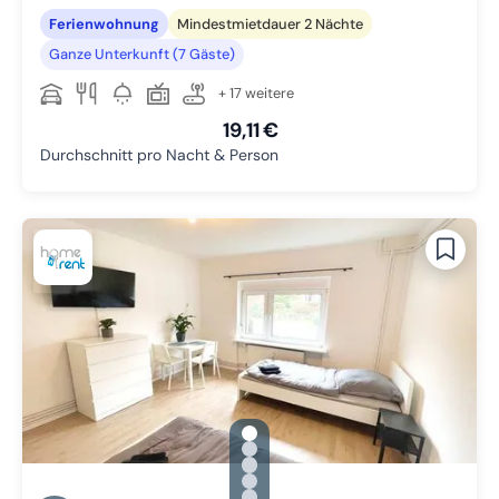
Ferienwohnung
Mindestmietdauer 2 Nächte
Ganze Unterkunft (7 Gäste)
+ 17 weitere
19,11 €
Durchschnitt pro Nacht & Person
gallery.slide_selector
Zu Slide 1 wechseln
Zu Slide 2 wechseln
Zu Slide 3 wechseln