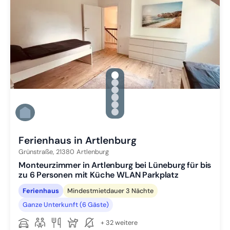
gallery.slide_selector
Zu Slide 1 wechseln
Zu Slide 2 wechseln
Zu Slide 3 wechseln
Zu Slide 4 wechseln
Zu Slide 5 wechseln
Zu Slide 6 wechseln
Ferienhaus in Artlenburg
Grünstraße,
21380
Artlenburg
Monteurzimmer in Artlenburg bei Lüneburg für bis
zu 6 Personen mit Küche WLAN Parkplatz
Ferienhaus
Mindestmietdauer 3 Nächte
Ganze Unterkunft (6 Gäste)
+ 32 weitere