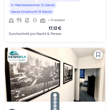
3× Mehrbettzimmer (3 Gäste)
Ganze Unterkunft (6 Gäste)
+ 21 weitere
17,12 €
Durchschnitt pro Nacht & Person
gallery.slide_selector
Zu Slide 1 wechseln
Zu Slide 2 wechseln
Zu Slide 3 wechseln
Zu Slide 4 wechseln