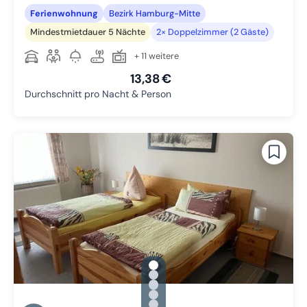
Ferienwohnung
Bezirk Hamburg-Mitte
Mindestmietdauer 5 Nächte
2× Doppelzimmer (2 Gäste)
+ 11 weitere
13,38 €
Durchschnitt pro Nacht & Person
gallery.slide_selector
Zu Slide 1 wechseln
Zu Slide 2 wechseln
Zu Slide 3 wechseln
Zu Slide 4 wechseln