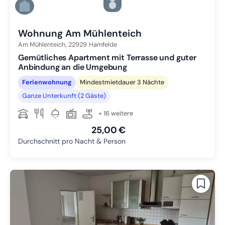
Zu Slide 5 wechseln
Zu Slide 6 wechseln
Wohnung Am Mühlenteich
Am Mühlenteich,
22929
Hamfelde
Gemütliches Apartment mit Terrasse und guter
Anbindung an die Umgebung
Ferienwohnung
Mindestmietdauer 3 Nächte
Ganze Unterkunft (2 Gäste)
+ 16 weitere
25,00 €
Durchschnitt pro Nacht & Person