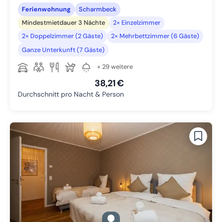
Ferienwohnung
Scharmbeck
Mindestmietdauer 3 Nächte
2× Einzelzimmer
2× Doppelzimmer (2 Gäste)
2× Mehrbettzimmer (6 Gäste)
Ganze Unterkunft (7 Gäste)
+ 29 weitere
38,21 €
Durchschnitt pro Nacht & Person
gallery.slide_selector