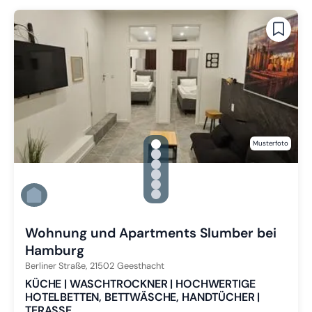
gallery.slide_selector
Musterfoto
Zu Slide 1 wechseln
Zu Slide 2 wechseln
Zu Slide 3 wechseln
Zu Slide 4 wechseln
Zu Slide 5 wechseln
Zu Slide 6 wechseln
Wohnung und Apartments Slumber bei
Hamburg
Berliner Straße,
21502
Geesthacht
KÜCHE | WASCHTROCKNER | HOCHWERTIGE
HOTELBETTEN, BETTWÄSCHE, HANDTÜCHER |
TERASSE