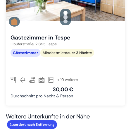
gallery.slide_selector
Zu Slide 1 wechseln
Zu Slide 2 wechseln
Zu Slide 3 wechseln
Gästezimmer in Tespe
Elbuferstraße,
21395
Tespe
Gästezimmer
Mindestmietdauer 3 Nächte
+ 10 weitere
30,00 €
Durchschnitt pro Nacht & Person
Weitere Unterkünfte in der Nähe
sortiert nach Entfernung