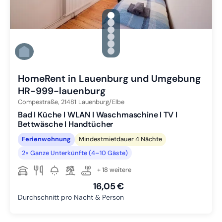
gallery.slide_selector
Zu Slide 1 wechseln
Zu Slide 2 wechseln
Zu Slide 3 wechseln
Zu Slide 4 wechseln
Zu Slide 5 wechseln
Zu Slide 6 wechseln
HomeRent in Lauenburg und Umgebung
HR-999-lauenburg
Compestraße,
21481
Lauenburg/Elbe
Bad I Küche I WLAN I Waschmaschine I TV I
Bettwäsche I Handtücher
Ferienwohnung
Mindestmietdauer 4 Nächte
2× Ganze Unterkünfte (4–10 Gäste)
+ 18 weitere
16,05 €
Durchschnitt pro Nacht & Person