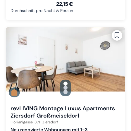
22,15 €
Durchschnitt pro Nacht & Person
gallery.slide_selector
Zu Slide 1 wechseln
Zu Slide 2 wechseln
Zu Slide 3 wechseln
revLIVING Montage Luxus Apartments
Ziersdorf Großmeiseldorf
Florianigasse,
3711
Ziersdorf
Neu renovierte Wohnungen mit 1-3