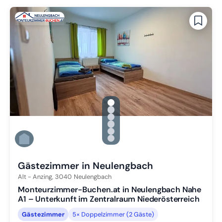
gallery.slide_selector
Zu Slide 1 wechseln
Zu Slide 2 wechseln
Zu Slide 3 wechseln
Zu Slide 4 wechseln
Zu Slide 5 wechseln
Zu Slide 6 wechseln
Gästezimmer in Neulengbach
Alt - Anzing,
3040
Neulengbach
Monteurzimmer-Buchen.at in Neulengbach Nahe
A1 – Unterkunft im Zentralraum Niederösterreich
Gästezimmer
5× Doppelzimmer (2 Gäste)