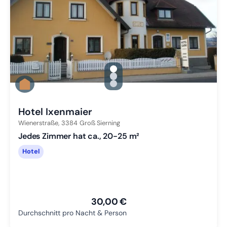
gallery.slide_selector
Zu Slide 1 wechseln
Zu Slide 2 wechseln
Zu Slide 3 wechseln
Hotel Ixenmaier
Wienerstraße,
3384
Groß Sierning
Jedes Zimmer hat ca., 20-25 m²
Hotel
30,00 €
Durchschnitt pro Nacht & Person