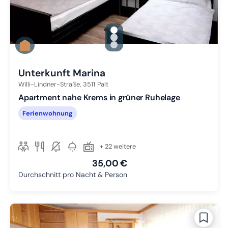
gallery.slide_selector
Zu Slide 1 wechseln
Zu Slide 2 wechseln
Zu Slide 3 wechseln
Unterkunft Marina
Willi-Lindner-Straße,
3511
Palt
Apartment nahe Krems in grüner Ruhelage
Ferienwohnung
+ 22 weitere
35,00 €
Durchschnitt pro Nacht & Person