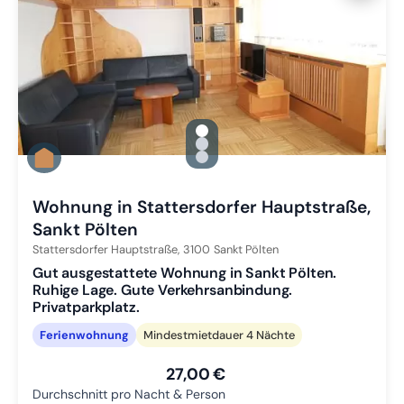
gallery.slide_selector
Zu Slide 1 wechseln
Zu Slide 2 wechseln
Zu Slide 3 wechseln
Wohnung in Stattersdorfer Hauptstraße,
Sankt Pölten
Stattersdorfer Hauptstraße,
3100
Sankt Pölten
Gut ausgestattete Wohnung in Sankt Pölten.
Ruhige Lage. Gute Verkehrsanbindung.
Privatparkplatz.
Ferienwohnung
Mindestmietdauer 4 Nächte
27,00 €
Durchschnitt pro Nacht & Person