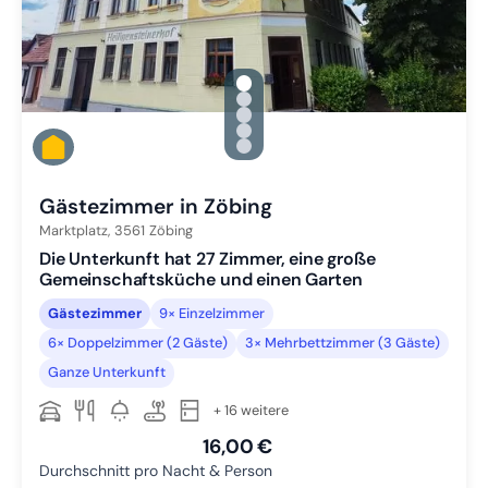
gallery.slide_selector
Zu Slide 1 wechseln
Zu Slide 2 wechseln
Zu Slide 3 wechseln
Zu Slide 4 wechseln
Zu Slide 5 wechseln
Gästezimmer in Zöbing
Marktplatz,
3561
Zöbing
Die Unterkunft hat 27 Zimmer, eine große
Gemeinschaftsküche und einen Garten
Gästezimmer
9× Einzelzimmer
6× Doppelzimmer (2 Gäste)
3× Mehrbettzimmer (3 Gäste)
Ganze Unterkunft
+ 16 weitere
16,00 €
Durchschnitt pro Nacht & Person