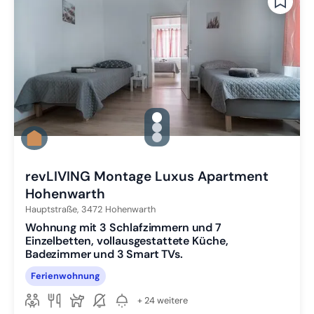
gallery.slide_selector
Zu Slide 1 wechseln
Zu Slide 2 wechseln
Zu Slide 3 wechseln
revLIVING Montage Luxus Apartment
Hohenwarth
Hauptstraße,
3472
Hohenwarth
Wohnung mit 3 Schlafzimmern und 7
Einzelbetten, vollausgestattete Küche,
Badezimmer und 3 Smart TVs.
Ferienwohnung
+ 24 weitere