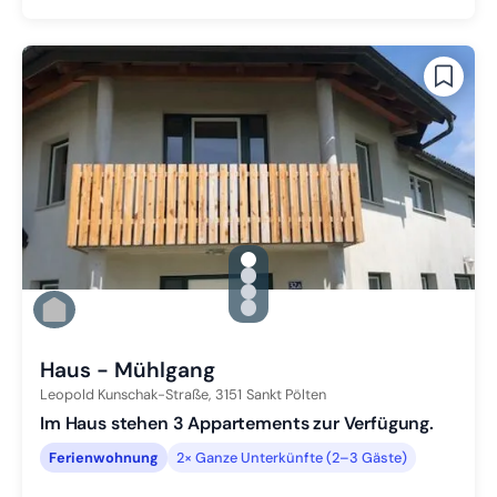
gallery.slide_selector
Zu Slide 1 wechseln
Zu Slide 2 wechseln
Zu Slide 3 wechseln
Zu Slide 4 wechseln
Haus - Mühlgang
Leopold Kunschak-Straße,
3151
Sankt Pölten
Im Haus stehen 3 Appartements zur Verfügung.
Ferienwohnung
2× Ganze Unterkünfte (2–3 Gäste)