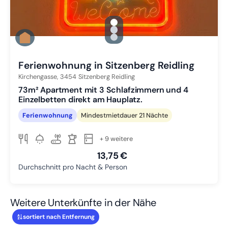
gallery.slide_selector
Zu Slide 1 wechseln
Zu Slide 2 wechseln
Zu Slide 3 wechseln
Ferienwohnung in Sitzenberg Reidling
Kirchengasse,
3454
Sitzenberg Reidling
73m² Apartment mit 3 Schlafzimmern und 4
Einzelbetten direkt am Hauplatz.
Ferienwohnung
Mindestmietdauer 21 Nächte
+ 9 weitere
13,75 €
Durchschnitt pro Nacht & Person
Weitere Unterkünfte in der Nähe
sortiert nach Entfernung