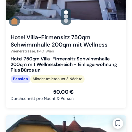
gallery.slide_selector
Zu Slide 1 wechseln
Zu Slide 2 wechseln
Zu Slide 3 wechseln
Hotel Villa-Firmensitz 750qm
Schwimmhalle 200qm mit Wellness
Wienerstrasse,
1140
Wien
Hotel 750qm Villa-Firmensitz Schwimmhalle
200qm mit Wellnessbereich - Einliegerwohnung
Plus Büros un
Pension
Mindestmietdauer 3 Nächte
50,00 €
Durchschnitt pro Nacht & Person