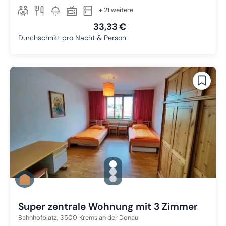
+ 21 weitere
33,33 €
Durchschnitt pro Nacht & Person
gallery.slide_selector
Zu Slide 1 wechseln
Zu Slide 2 wechseln
Zu Slide 3 wechseln
Super zentrale Wohnung mit 3 Zimmer
Bahnhofplatz,
3500
Krems an der Donau