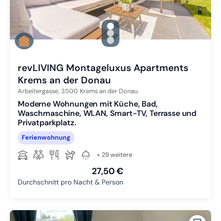
gallery.slide_selector
Zu Slide 1 wechseln
Zu Slide 2 wechseln
Zu Slide 3 wechseln
revLIVING Montageluxus Apartments
Krems an der Donau
Arbeitergasse,
3500
Krems an der Donau
Moderne Wohnungen mit Küche, Bad,
Waschmaschine, WLAN, Smart-TV, Terrasse und
Privatparkplatz.
Ferienwohnung
+ 29 weitere
27,50 €
Durchschnitt pro Nacht & Person