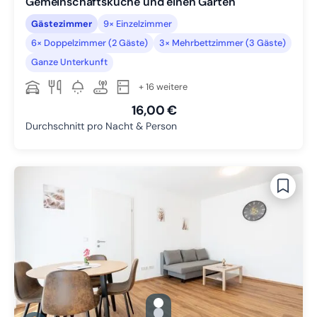
Gemeinschaftsküche und einen Garten
Gästezimmer
9× Einzelzimmer
6× Doppelzimmer (2 Gäste)
3× Mehrbettzimmer (3 Gäste)
Ganze Unterkunft
+ 16 weitere
16,00 €
Durchschnitt pro Nacht & Person
gallery.slide_selector
Zu Slide 1 wechseln