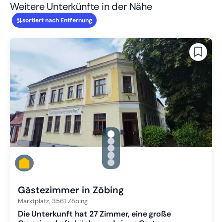
Weitere Unterkünfte in der Nähe
sortiert nach Entfernung
gallery.slide_selector
Zu Slide 1 wechseln
Zu Slide 2 wechseln
Zu Slide 3 wechseln
Zu Slide 4 wechseln
Zu Slide 5 wechseln
Gästezimmer in Zöbing
Marktplatz,
3561
Zöbing
Die Unterkunft hat 27 Zimmer, eine große