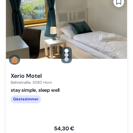
gallery.slide_selector
Zu Slide 1 wechseln
Zu Slide 2 wechseln
Zu Slide 3 wechseln
Xerio Motel
Bahnstraße,
3580
Horn
stay simple, sleep well
Gästezimmer
54,30 €