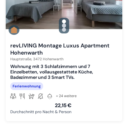
gallery.slide_selector
Zu Slide 1 wechseln
Zu Slide 2 wechseln
Zu Slide 3 wechseln
revLIVING Montage Luxus Apartment
Hohenwarth
Hauptstraße,
3472
Hohenwarth
Wohnung mit 3 Schlafzimmern und 7
Einzelbetten, vollausgestattete Küche,
Badezimmer und 3 Smart TVs.
Ferienwohnung
+ 24 weitere
22,15 €
Durchschnitt pro Nacht & Person