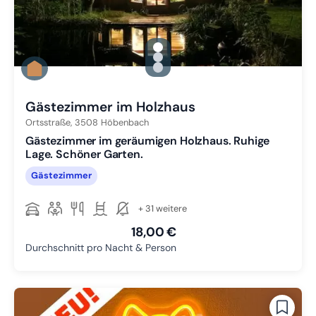
gallery.slide_selector
Zu Slide 1 wechseln
Zu Slide 2 wechseln
Zu Slide 3 wechseln
Gästezimmer im Holzhaus
Ortsstraße,
3508
Höbenbach
Gästezimmer im geräumigen Holzhaus. Ruhige
Lage. Schöner Garten.
Gästezimmer
+ 31 weitere
18,00 €
Durchschnitt pro Nacht & Person