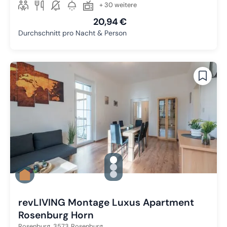
+ 30 weitere
20,94 €
Durchschnitt pro Nacht & Person
gallery.slide_selector
Zu Slide 1 wechseln
Zu Slide 2 wechseln
Zu Slide 3 wechseln
revLIVING Montage Luxus Apartment
Rosenburg Horn
Rosenburg,
3573
Rosenburg