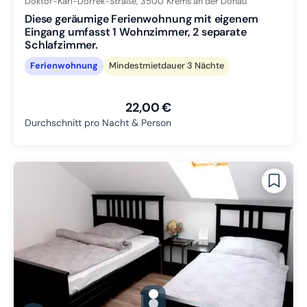
Doktor-Karl-Dorrek-Straße,
3500
Krems an der Donau
Diese geräumige Ferienwohnung mit eigenem
Eingang umfasst 1 Wohnzimmer, 2 separate
Schlafzimmer.
Ferienwohnung
Mindestmietdauer 3 Nächte
22,00 €
Durchschnitt pro Nacht & Person
gallery.slide_selector
Zu Slide 1 wechseln