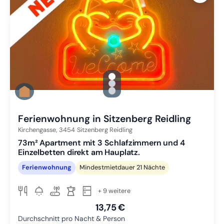
gallery.slide_selector
Zu Slide 1 wechseln
Zu Slide 2 wechseln
Zu Slide 3 wechseln
Ferienwohnung in Sitzenberg Reidling
Kirchengasse,
3454
Sitzenberg Reidling
73m² Apartment mit 3 Schlafzimmern und 4
Einzelbetten direkt am Hauplatz.
Ferienwohnung
Mindestmietdauer 21 Nächte
+ 9 weitere
13,75 €
Durchschnitt pro Nacht & Person