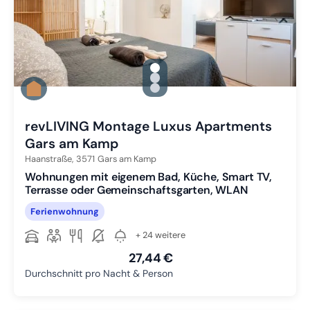
gallery.slide_selector
Zu Slide 1 wechseln
Zu Slide 2 wechseln
Zu Slide 3 wechseln
revLIVING Montage Luxus Apartments
Gars am Kamp
Haanstraße,
3571
Gars am Kamp
Wohnungen mit eigenem Bad, Küche, Smart TV,
Terrasse oder Gemeinschaftsgarten, WLAN
Ferienwohnung
+ 24 weitere
27,44 €
Durchschnitt pro Nacht & Person