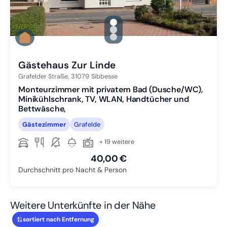
gallery.slide_selector
Zu Slide 1 wechseln
Zu Slide 2 wechseln
Zu Slide 3 wechseln
Gästehaus Zur Linde
Grafelder Straße,
31079
Sibbesse
Monteurzimmer mit privatem Bad (Dusche/WC),
Minikühlschrank, TV, WLAN, Handtücher und
Bettwäsche,
Gästezimmer
Grafelde
+ 19 weitere
40,00 €
Durchschnitt pro Nacht & Person
Weitere Unterkünfte in der Nähe
sortiert nach Entfernung