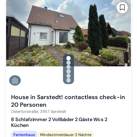
gallery.slide_selector
Zu Slide 1 wechseln
Zu Slide 2 wechseln
Zu Slide 3 wechseln
Zu Slide 4 wechseln
Zu Slide 5 wechseln
Zu Slide 6 wechseln
House in Sarstedt! contactless check-in
20 Personen
Ostertorstraße,
31157
Sarstedt
8 Schlafzimmer 2 Vollbäder 2 Gäste Wcs 2
Küchen
Ferienhaus
Mindestmietdauer 3 Nächte