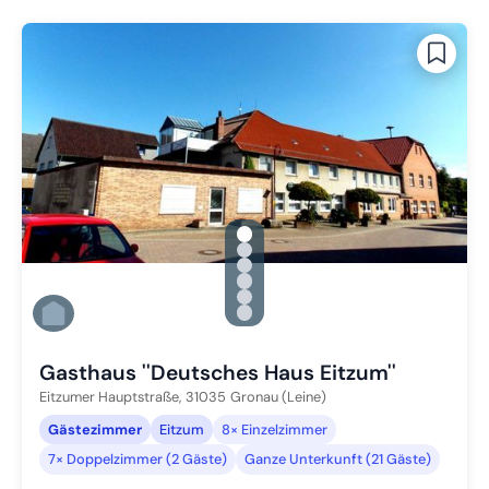
gallery.slide_selector
Zu Slide 1 wechseln
Zu Slide 2 wechseln
Zu Slide 3 wechseln
Zu Slide 4 wechseln
Zu Slide 5 wechseln
Zu Slide 6 wechseln
Gasthaus ''Deutsches Haus Eitzum''
Eitzumer Hauptstraße,
31035
Gronau (Leine)
Gästezimmer
Eitzum
8× Einzelzimmer
7× Doppelzimmer (2 Gäste)
Ganze Unterkunft (21 Gäste)