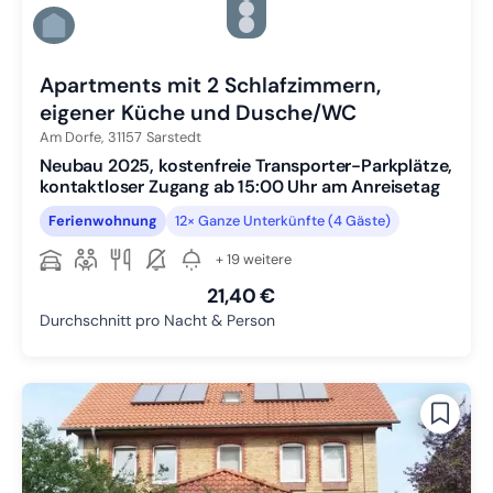
Zu Slide 4 wechseln
Zu Slide 5 wechseln
Zu Slide 6 wechseln
Apartments mit 2 Schlafzimmern,
eigener Küche und Dusche/WC
Am Dorfe,
31157
Sarstedt
Neubau 2025, kostenfreie Transporter-Parkplätze,
kontaktloser Zugang ab 15:00 Uhr am Anreisetag
Ferienwohnung
12× Ganze Unterkünfte (4 Gäste)
+ 19 weitere
21,40 €
Durchschnitt pro Nacht & Person