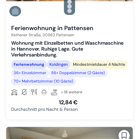
Zu Slide 2 wechseln
Zu Slide 3 wechseln
Zu Slide 4 wechseln
Zu Slide 5 wechseln
Ferienwohnung in Pattensen
Rethener Straße,
30982
Pattensen
Wohnung mit Einzelbetten und Waschmaschine
in Hannover. Ruhige Lage. Gute
Verkehrsanbindung.
Ferienwohnung
Koldingen
Mindestmietdauer 4 Nächte
36× Einzelzimmer
56× Doppelzimmer (2 Gäste)
70× Mehrbettzimmer (10 Gäste)
+ 18 weitere
12,84 €
Durchschnitt pro Nacht & Person