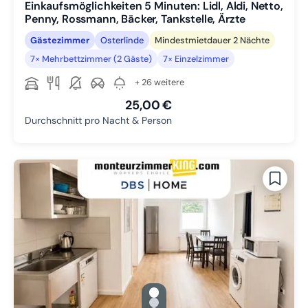
Einkaufsmöglichkeiten 5 Minuten: Lidl, Aldi, Netto,
Penny, Rossmann, Bäcker, Tankstelle, Ärzte
Gästezimmer
Osterlinde
Mindestmietdauer 2 Nächte
7× Mehrbettzimmer (2 Gäste)
7× Einzelzimmer
+ 26 weitere
25,00 €
Durchschnitt pro Nacht & Person
gallery.slide_selector
Zu Slide 1 wechseln