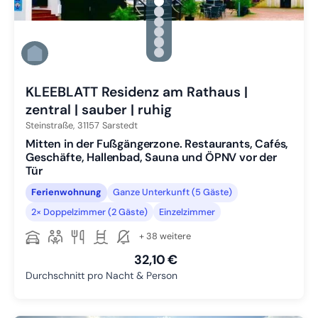
gallery.slide_selector
Zu Slide 1 wechseln
Zu Slide 2 wechseln
Zu Slide 3 wechseln
Zu Slide 4 wechseln
Zu Slide 5 wechseln
Zu Slide 6 wechseln
KLEEBLATT Residenz am Rathaus |
zentral | sauber | ruhig
Steinstraße,
31157
Sarstedt
Mitten in der Fußgängerzone. Restaurants, Cafés,
Geschäfte, Hallenbad, Sauna und ÖPNV vor der
Tür
Ferienwohnung
Ganze Unterkunft (5 Gäste)
2× Doppelzimmer (2 Gäste)
Einzelzimmer
+ 38 weitere
32,10 €
Durchschnitt pro Nacht & Person