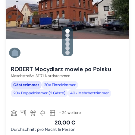
gallery.slide_selector
Zu Slide 1 wechseln
Zu Slide 2 wechseln
Zu Slide 3 wechseln
Zu Slide 4 wechseln
Zu Slide 5 wechseln
Zu Slide 6 wechseln
ROBERT Mocydlarz mowie po Polsku
Maschstraße,
31171
Nordstemmen
Gästezimmer
20× Einzelzimmer
20× Doppelzimmer (2 Gäste)
40× Mehrbettzimmer
+ 24 weitere
20,00 €
Durchschnitt pro Nacht & Person