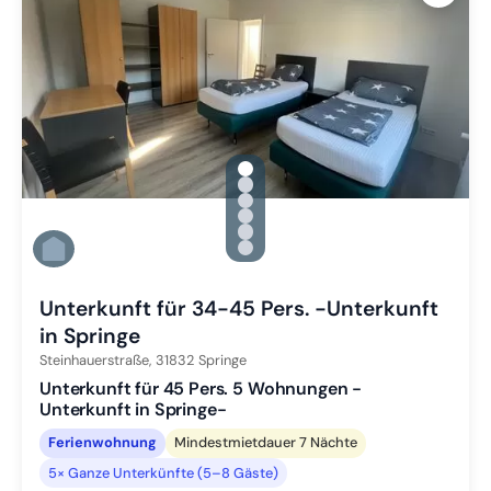
gallery.slide_selector
Zu Slide 1 wechseln
Zu Slide 2 wechseln
Zu Slide 3 wechseln
Zu Slide 4 wechseln
Zu Slide 5 wechseln
Zu Slide 6 wechseln
Unterkunft für 34-45 Pers. -Unterkunft
in Springe
Steinhauerstraße,
31832
Springe
Unterkunft für 45 Pers. 5 Wohnungen -
Unterkunft in Springe-
Ferienwohnung
Mindestmietdauer 7 Nächte
5× Ganze Unterkünfte (5–8 Gäste)