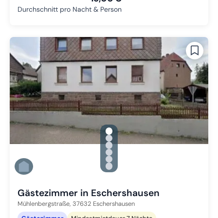
Durchschnitt pro Nacht & Person
gallery.slide_selector
Zu Slide 1 wechseln
Zu Slide 2 wechseln
Zu Slide 3 wechseln
Zu Slide 4 wechseln
Zu Slide 5 wechseln
Zu Slide 6 wechseln
Gästezimmer in Eschershausen
Mühlenbergstraße,
37632
Eschershausen