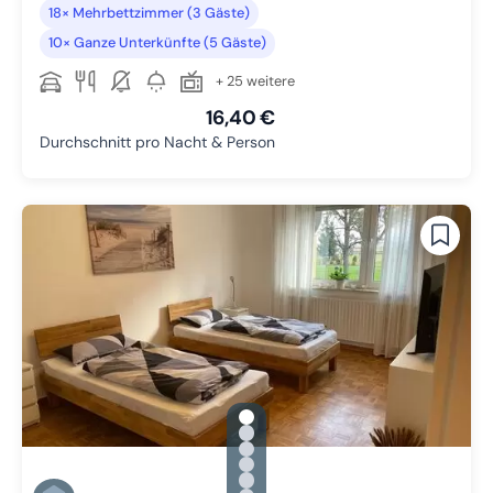
18× Mehrbettzimmer (3 Gäste)
10× Ganze Unterkünfte (5 Gäste)
+ 25 weitere
16,40 €
Durchschnitt pro Nacht & Person
gallery.slide_selector
Zu Slide 1 wechseln
Zu Slide 2 wechseln
Zu Slide 3 wechseln
Zu Slide 4 wechseln