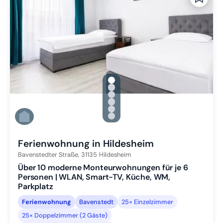
gallery.slide_selector
Zu Slide 1 wechseln
Zu Slide 2 wechseln
Zu Slide 3 wechseln
Zu Slide 4 wechseln
Zu Slide 5 wechseln
Zu Slide 6 wechseln
Ferienwohnung in Hildesheim
Bavenstedter Straße,
31135
Hildesheim
Über 10 moderne Monteurwohnungen für je 6
Personen | WLAN, Smart-TV, Küche, WM,
Parkplatz
Ferienwohnung
Bavenstedt
25× Einzelzimmer
25× Doppelzimmer (2 Gäste)