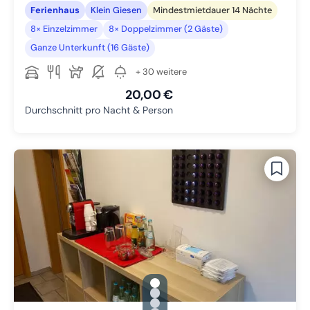
Ferienhaus
Klein Giesen
Mindestmietdauer 14 Nächte
8× Einzelzimmer
8× Doppelzimmer (2 Gäste)
Ganze Unterkunft (16 Gäste)
+ 30 weitere
20,00 €
Durchschnitt pro Nacht & Person
gallery.slide_selector
Zu Slide 1 wechseln
Zu Slide 2 wechseln