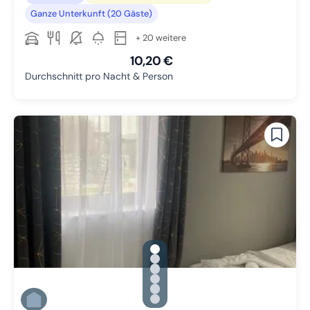
Ganze Unterkunft (20 Gäste)
+ 20 weitere
10,20 €
Durchschnitt pro Nacht & Person
gallery.slide_selector
Zu Slide 1 wechseln
Zu Slide 2 wechseln
Zu Slide 3 wechseln
Zu Slide 4 wechseln
Zu Slide 5 wechseln
Zu Slide 6 wechseln