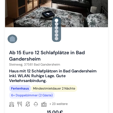
gallery.slide_selector
Zu Slide 1 wechseln
Zu Slide 2 wechseln
Zu Slide 3 wechseln
Zu Slide 4 wechseln
Zu Slide 5 wechseln
Zu Slide 6 wechseln
Ab 15 Euro 12 Schlafplätze in Bad
Gandersheim
Steinweg,
37581
Bad Gandersheim
Haus mit 12 Schlafplätzen in Bad Gandersheim
inkl. WLAN. Ruhige Lage. Gute
Verkehrsanbindung.
Ferienhaus
Mindestmietdauer 2 Nächte
6× Doppelzimmer (2 Gäste)
+ 23 weitere
15,00 €