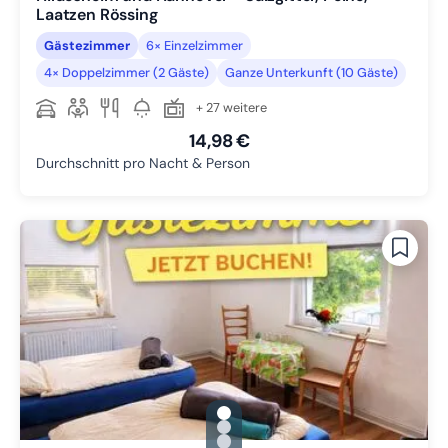
Laatzen Rössing
Gästezimmer
6× Einzelzimmer
4× Doppelzimmer (2 Gäste)
Ganze Unterkunft (10 Gäste)
+ 27 weitere
14,98 €
Durchschnitt pro Nacht & Person
gallery.slide_selector
Zu Slide 1 wechseln
Zu Slide 2 wechseln