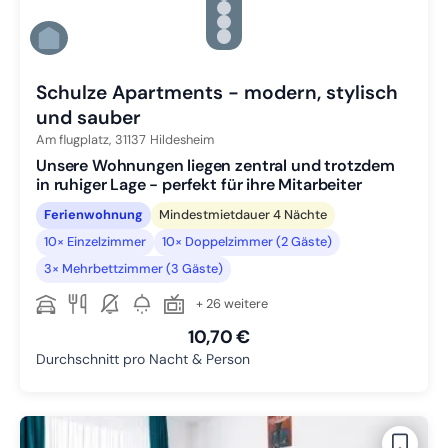
Zu Slide 3 wechseln
Zu Slide 4 wechseln
Zu Slide 5 wechseln
Zu Slide 6 wechseln
Schulze Apartments - modern, stylisch
und sauber
Am flugplatz,
31137
Hildesheim
Unsere Wohnungen liegen zentral und trotzdem
in ruhiger Lage - perfekt für ihre Mitarbeiter
Ferienwohnung
Mindestmietdauer 4 Nächte
10× Einzelzimmer
10× Doppelzimmer (2 Gäste)
3× Mehrbettzimmer (3 Gäste)
+ 26 weitere
10,70 €
Durchschnitt pro Nacht & Person