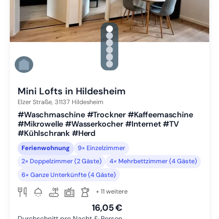
gallery.slide_selector
Zu Slide 1 wechseln
Zu Slide 2 wechseln
Zu Slide 3 wechseln
Zu Slide 4 wechseln
Zu Slide 5 wechseln
Zu Slide 6 wechseln
Mini Lofts in Hildesheim
Elzer Straße,
31137
Hildesheim
#Waschmaschine #Trockner #Kaffeemaschine
#Mikrowelle #Wasserkocher #Internet #TV
#Kühlschrank #Herd
Ferienwohnung
9× Einzelzimmer
2× Doppelzimmer (2 Gäste)
4× Mehrbettzimmer (4 Gäste)
6× Ganze Unterkünfte (4 Gäste)
+ 11 weitere
16,05 €
Durchschnitt pro Nacht & Person