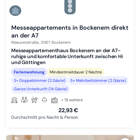
Zu Slide 3 wechseln
Zu Slide 4 wechseln
Zu Slide 5 wechseln
Zu Slide 6 wechseln
Messeappartements in Bockenem direkt
an der A7
Masurenstraße,
31167
Bockenem
Messeappartementhaus Bockenem an der A7-
ruhige und komfortable Unterkunft zwischen Hi
und Göttingen
Ferienwohnung
Mindestmietdauer 2 Nächte
3× Doppelzimmer (2 Gäste)
5× Mehrbettzimmer (2 Gäste)
Ganze Unterkunft (14 Gäste)
+ 19 weitere
22,93 €
Durchschnitt pro Nacht & Person