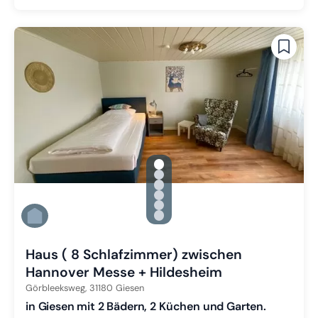
gallery.slide_selector
Zu Slide 1 wechseln
Zu Slide 2 wechseln
Zu Slide 3 wechseln
Zu Slide 4 wechseln
Zu Slide 5 wechseln
Zu Slide 6 wechseln
Haus ( 8 Schlafzimmer) zwischen
Hannover Messe + Hildesheim
Görbleeksweg,
31180
Giesen
in Giesen mit 2 Bädern, 2 Küchen und Garten.