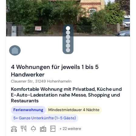
gallery.slide_selector
Zu Slide 1 wechseln
Zu Slide 2 wechseln
Zu Slide 3 wechseln
Zu Slide 4 wechseln
Zu Slide 5 wechseln
Zu Slide 6 wechseln
4 Wohnungen für jeweils 1 bis 5
Handwerker
Clauener Str.,
31249
Hohenhameln
Komfortable Wohnung mit Privatbad, Küche und
E-Auto-Ladestation nahe Messe, Shopping und
Restaurants
Ferienwohnung
Mindestmietdauer 4 Nächte
5× Ganze Unterkünfte (1–5 Gäste)
+ 22 weitere