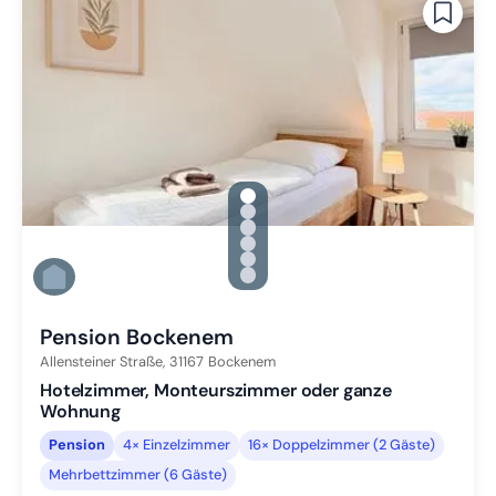
gallery.slide_selector
Zu Slide 1 wechseln
Zu Slide 2 wechseln
Zu Slide 3 wechseln
Zu Slide 4 wechseln
Zu Slide 5 wechseln
Zu Slide 6 wechseln
Pension Bockenem
Allensteiner Straße,
31167
Bockenem
Hotelzimmer, Monteurszimmer oder ganze
Wohnung
Pension
4× Einzelzimmer
16× Doppelzimmer (2 Gäste)
Mehrbettzimmer (6 Gäste)