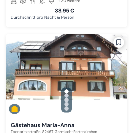
+ 30 weitere
38,95 €
Durchschnitt pro Nacht & Person
gallery.slide_selector
Zu Slide 1 wechseln
Zu Slide 2 wechseln
Zu Slide 3 wechseln
Zu Slide 4 wechseln
Zu Slide 5 wechseln
Gästehaus Maria-Anna
Zoeppritzsrtraße,
82467
Garmisch-Partenkirchen