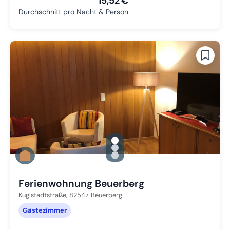
15,52 €
Durchschnitt pro Nacht & Person
gallery.slide_selector
Zu Slide 1 wechseln
Zu Slide 2 wechseln
Zu Slide 3 wechseln
Ferienwohnung Beuerberg
Kuglstadtstraße,
82547
Beuerberg
Gästezimmer