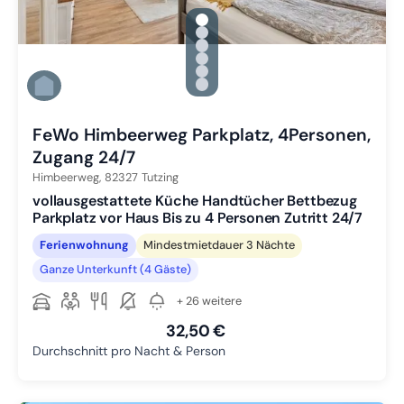
gallery.slide_selector
Zu Slide 1 wechseln
Zu Slide 2 wechseln
Zu Slide 3 wechseln
Zu Slide 4 wechseln
Zu Slide 5 wechseln
Zu Slide 6 wechseln
FeWo Himbeerweg Parkplatz, 4Personen,
Zugang 24/7
Himbeerweg,
82327
Tutzing
vollausgestattete Küche Handtücher Bettbezug
Parkplatz vor Haus Bis zu 4 Personen Zutritt 24/7
Ferienwohnung
Mindestmietdauer 3 Nächte
Ganze Unterkunft (4 Gäste)
+ 26 weitere
32,50 €
Durchschnitt pro Nacht & Person