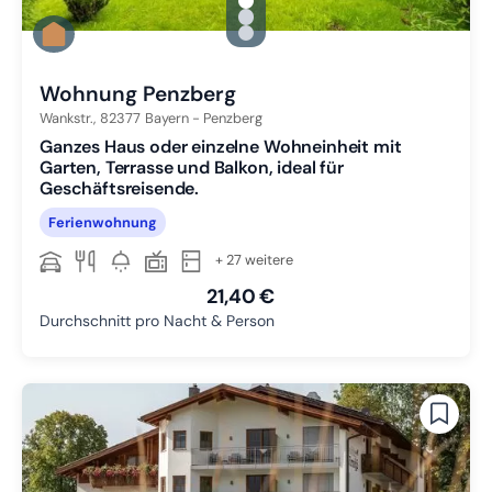
gallery.slide_selector
Zu Slide 1 wechseln
Zu Slide 2 wechseln
Zu Slide 3 wechseln
Wohnung Penzberg
Wankstr.,
82377
Bayern - Penzberg
Ganzes Haus oder einzelne Wohneinheit mit
Garten, Terrasse und Balkon, ideal für
Geschäftsreisende.
Ferienwohnung
+ 27 weitere
21,40 €
Durchschnitt pro Nacht & Person