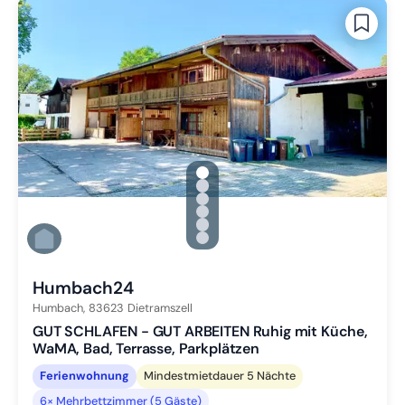
gallery.slide_selector
Zu Slide 1 wechseln
Zu Slide 2 wechseln
Zu Slide 3 wechseln
Zu Slide 4 wechseln
Zu Slide 5 wechseln
Zu Slide 6 wechseln
Humbach24
Humbach,
83623
Dietramszell
GUT SCHLAFEN - GUT ARBEITEN Ruhig mit Küche,
WaMA, Bad, Terrasse, Parkplätzen
Ferienwohnung
Mindestmietdauer 5 Nächte
6× Mehrbettzimmer (5 Gäste)