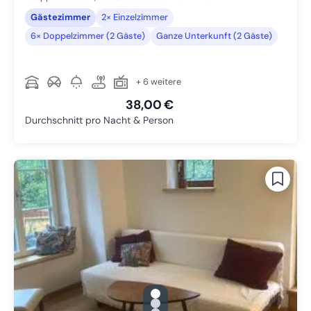
Gästezimmer
2× Einzelzimmer
6× Doppelzimmer (2 Gäste)
Ganze Unterkunft (2 Gäste)
+ 6 weitere
38,00 €
Durchschnitt pro Nacht & Person
gallery.slide_selector
Zu Slide 1 wechseln