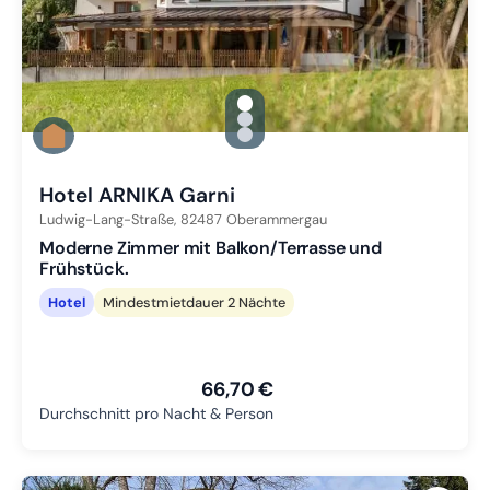
gallery.slide_selector
Zu Slide 1 wechseln
Zu Slide 2 wechseln
Zu Slide 3 wechseln
Hotel ARNIKA Garni
Ludwig-Lang-Straße,
82487
Oberammergau
Moderne Zimmer mit Balkon/Terrasse und
Frühstück.
Hotel
Mindestmietdauer 2 Nächte
66,70 €
Durchschnitt pro Nacht & Person