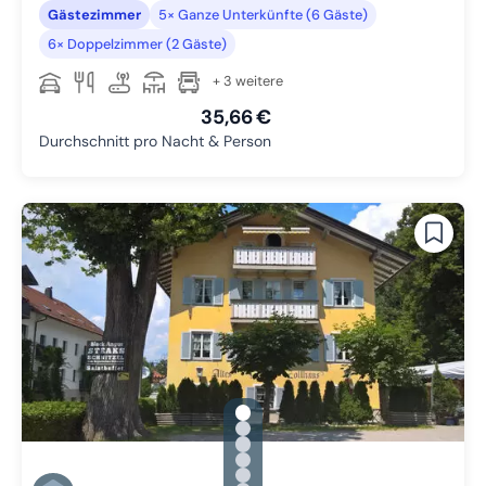
Gästezimmer
5× Ganze Unterkünfte (6 Gäste)
6× Doppelzimmer (2 Gäste)
+ 3 weitere
35,66 €
Durchschnitt pro Nacht & Person
gallery.slide_selector
Zu Slide 1 wechseln
Zu Slide 2 wechseln
Zu Slide 3 wechseln
Zu Slide 4 wechseln