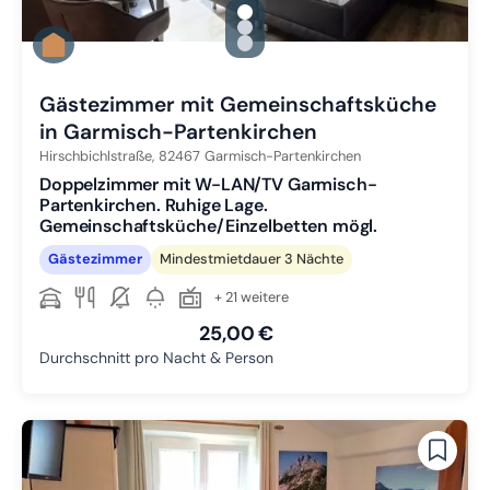
gallery.slide_selector
Zu Slide 1 wechseln
Zu Slide 2 wechseln
Zu Slide 3 wechseln
Gästezimmer mit Gemeinschaftsküche
in Garmisch-Partenkirchen
Hirschbichlstraße,
82467
Garmisch-Partenkirchen
Doppelzimmer mit W-LAN/TV Garmisch-
Partenkirchen. Ruhige Lage.
Gemeinschaftsküche/Einzelbetten mögl.
Gästezimmer
Mindestmietdauer 3 Nächte
+ 21 weitere
25,00 €
Durchschnitt pro Nacht & Person