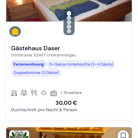
gallery.slide_selector
Zu Slide 1 wechseln
Zu Slide 2 wechseln
Zu Slide 3 wechseln
Zu Slide 4 wechseln
Zu Slide 5 wechseln
Gästehaus Daser
Dorfstrasse,
82497
Unterammergau
Ferienwohnung
3× Ganze Unterkünfte (2–4 Gäste)
Doppelzimmer (2 Gäste)
+ 19 weitere
30,00 €
Durchschnitt pro Nacht & Person