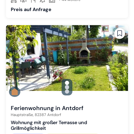
Preis auf Anfrage
gallery.slide_selector
Zu Slide 1 wechseln
Zu Slide 2 wechseln
Zu Slide 3 wechseln
Ferienwohnung in Antdorf
Hauptstraße,
82387
Antdorf
Wohnung mit großer Terrasse und
Grillmöglichkeit