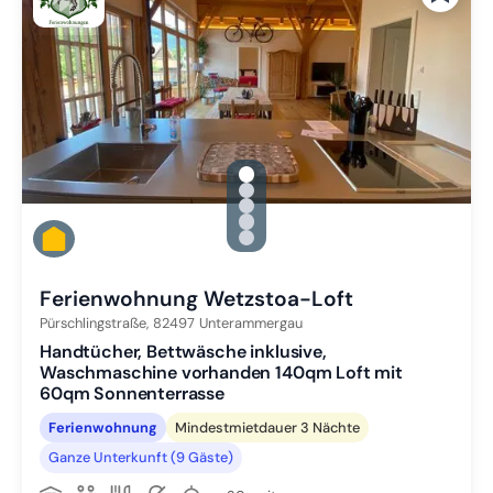
gallery.slide_selector
Zu Slide 1 wechseln
Zu Slide 2 wechseln
Zu Slide 3 wechseln
Zu Slide 4 wechseln
Zu Slide 5 wechseln
Ferienwohnung Wetzstoa-Loft
Pürschlingstraße,
82497
Unterammergau
Handtücher, Bettwäsche inklusive,
Waschmaschine vorhanden 140qm Loft mit
60qm Sonnenterrasse
Ferienwohnung
Mindestmietdauer 3 Nächte
Ganze Unterkunft (9 Gäste)