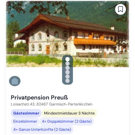
gallery.slide_selector
Zu Slide 1 wechseln
Zu Slide 2 wechseln
Zu Slide 3 wechseln
Zu Slide 4 wechseln
Zu Slide 5 wechseln
Zu Slide 6 wechseln
Privatpension Preuß
Loisachstr.43,
82467
Garmisch-Partenkirchen
Gästezimmer
Mindestmietdauer 3 Nächte
Einzelzimmer
4× Doppelzimmer (2 Gäste)
4× Ganze Unterkünfte (2 Gäste)