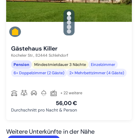
gallery.slide_selector
Zu Slide 1 wechseln
Zu Slide 2 wechseln
Zu Slide 3 wechseln
Zu Slide 4 wechseln
Zu Slide 5 wechseln
Gästehaus Killer
Kocheler Str.,
82444
Schlehdorf
Pension
Mindestmietdauer 3 Nächte
Einzelzimmer
6× Doppelzimmer (2 Gäste)
2× Mehrbettzimmer (4 Gäste)
+ 22 weitere
56,00 €
Durchschnitt pro Nacht & Person
Weitere Unterkünfte in der Nähe