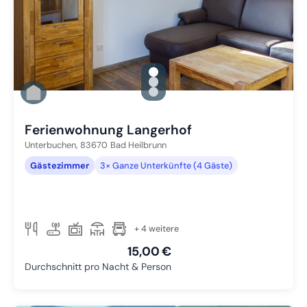
gallery.slide_selector
Zu Slide 1 wechseln
Zu Slide 2 wechseln
Zu Slide 3 wechseln
Ferienwohnung Langerhof
Unterbuchen,
83670
Bad Heilbrunn
Gästezimmer
3× Ganze Unterkünfte (4 Gäste)
+ 4 weitere
15,00 €
Durchschnitt pro Nacht & Person