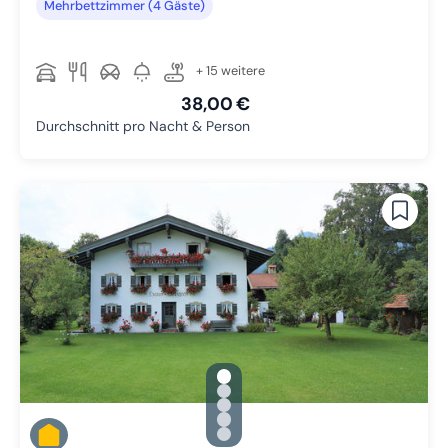
Mehrbettzimmer (4 Gäste)
+ 15 weitere
38,00 €
Durchschnitt pro Nacht & Person
gallery.slide_selector
Zu Slide 1 wechseln
Zu Slide 2 wechseln
Zu Slide 3 wechseln
Zu Slide 4 wechseln