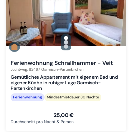
gallery.slide_selector
Zu Slide 1 wechseln
Zu Slide 2 wechseln
Zu Slide 3 wechseln
Ferienwohnung Schrallhammer - Veit
Juchtweg,
82467
Garmisch-Partenkirchen
Gemütliches Appartement mit eigenem Bad und
eigener Küche in ruhiger Lage Garmisch-
Partenkirchen
Ferienwohnung
Mindestmietdauer 30 Nächte
25,00 €
Durchschnitt pro Nacht & Person