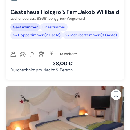
Zu Slide 5 wechseln
Gästehaus Holzgroß Fam.Jakob Willibald
Jachenauerstr.,
83661
Lenggries-Wegscheid
Gästezimmer
Einzelzimmer
5× Doppelzimmer (2 Gäste)
2× Mehrbettzimmer (3 Gäste)
+ 13 weitere
38,00 €
Durchschnitt pro Nacht & Person