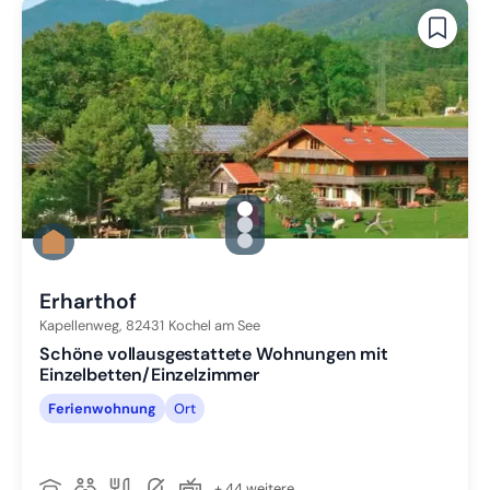
gallery.slide_selector
Zu Slide 1 wechseln
Zu Slide 2 wechseln
Zu Slide 3 wechseln
Erharthof
Kapellenweg,
82431
Kochel am See
Schöne vollausgestattete Wohnungen mit
Einzelbetten/Einzelzimmer
Ferienwohnung
Ort
+ 44 weitere