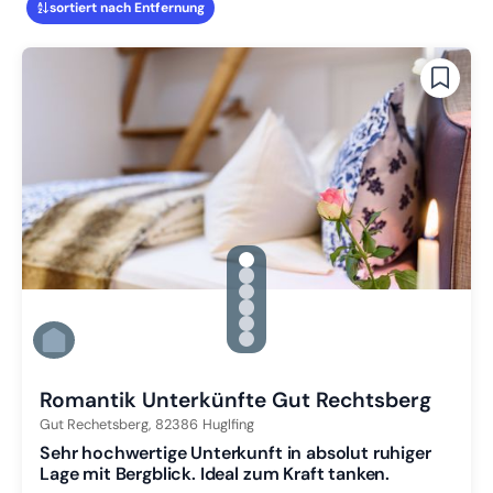
sortiert nach Entfernung
gallery.slide_selector
Zu Slide 1 wechseln
Zu Slide 2 wechseln
Zu Slide 3 wechseln
Zu Slide 4 wechseln
Zu Slide 5 wechseln
Zu Slide 6 wechseln
Romantik Unterkünfte Gut Rechtsberg
Gut Rechetsberg,
82386
Huglfing
Sehr hochwertige Unterkunft in absolut ruhiger
Lage mit Bergblick. Ideal zum Kraft tanken.