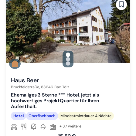
gallery.slide_selector
Zu Slide 1 wechseln
Zu Slide 2 wechseln
Zu Slide 3 wechseln
Haus Beer
Bruckfeldstraße,
83646
Bad Tölz
Ehemaliges 3 Sterne *** Hotel, jetzt als
hochwertiges ProjektQuartier für Ihren
Aufenthalt.
Hotel
Oberfischbach
Mindestmietdauer 4 Nächte
+ 37 weitere