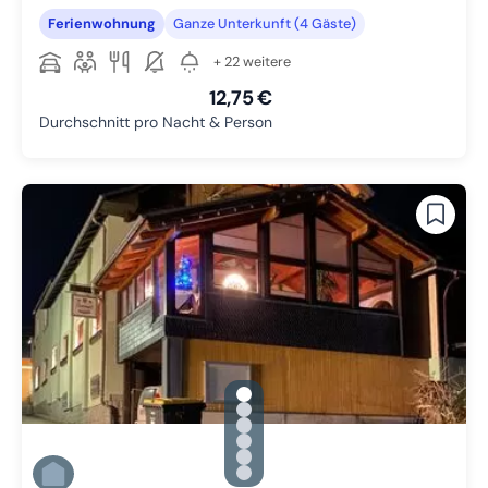
Ferienwohnung
Ganze Unterkunft (4 Gäste)
+ 22 weitere
12,75 €
Durchschnitt pro Nacht & Person
gallery.slide_selector
Zu Slide 1 wechseln
Zu Slide 2 wechseln
Zu Slide 3 wechseln
Zu Slide 4 wechseln
Zu Slide 5 wechseln