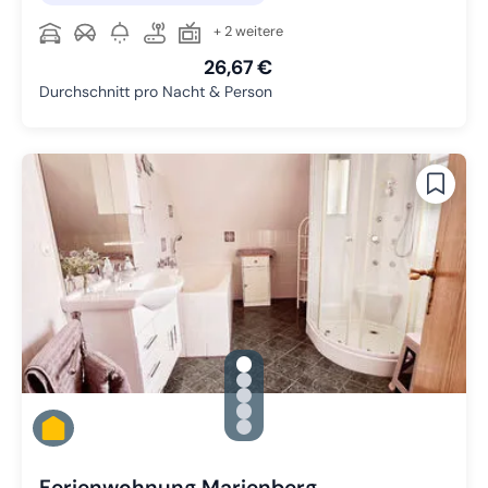
+ 2 weitere
26,67 €
Durchschnitt pro Nacht & Person
gallery.slide_selector
Zu Slide 1 wechseln
Zu Slide 2 wechseln
Zu Slide 3 wechseln
Zu Slide 4 wechseln
Zu Slide 5 wechseln
Ferienwohnung Marienberg