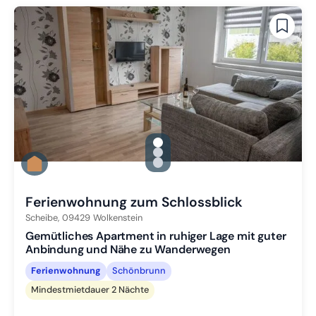
gallery.slide_selector
Zu Slide 1 wechseln
Zu Slide 2 wechseln
Zu Slide 3 wechseln
Ferienwohnung zum Schlossblick
Scheibe,
09429
Wolkenstein
Gemütliches Apartment in ruhiger Lage mit guter
Anbindung und Nähe zu Wanderwegen
Ferienwohnung
Schönbrunn
Mindestmietdauer 2 Nächte