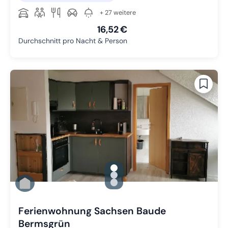
+ 27 weitere
16,52 €
Durchschnitt pro Nacht & Person
gallery.slide_selector
Zu Slide 1 wechseln
Zu Slide 2 wechseln
Zu Slide 3 wechseln
Ferienwohnung Sachsen Baude
Bermsgrün