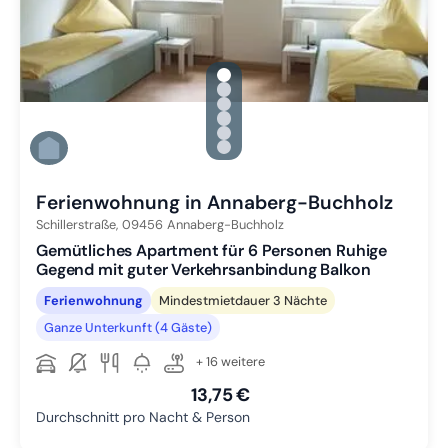
gallery.slide_selector
Zu Slide 1 wechseln
Zu Slide 2 wechseln
Zu Slide 3 wechseln
Zu Slide 4 wechseln
Zu Slide 5 wechseln
Zu Slide 6 wechseln
Ferienwohnung in Annaberg-Buchholz
Schillerstraße,
09456
Annaberg-Buchholz
Gemütliches Apartment für 6 Personen Ruhige
Gegend mit guter Verkehrsanbindung Balkon
Ferienwohnung
Mindestmietdauer 3 Nächte
Ganze Unterkunft (4 Gäste)
+ 16 weitere
13,75 €
Durchschnitt pro Nacht & Person