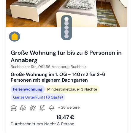
gallery.slide_selector
Zu Slide 1 wechseln
Zu Slide 2 wechseln
Zu Slide 3 wechseln
Zu Slide 4 wechseln
Zu Slide 5 wechseln
Große Wohnung für bis zu 6 Personen in
Annaberg
Buchholzer Str.,
09456
Annaberg-Buchholz
Große Wohnung im 1. OG – 140 m2 für 2-6
Personen mit eigenem Dachgarten
Ferienwohnung
Mindestmietdauer 3 Nächte
Ganze Unterkunft (6 Gäste)
+ 26 weitere
18,47 €
Durchschnitt pro Nacht & Person