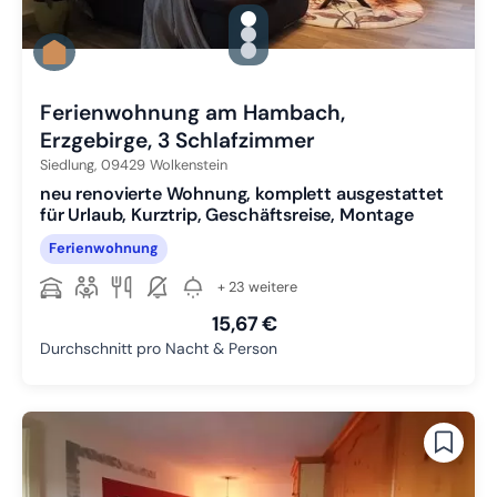
gallery.slide_selector
Zu Slide 1 wechseln
Zu Slide 2 wechseln
Zu Slide 3 wechseln
Ferienwohnung am Hambach,
Erzgebirge, 3 Schlafzimmer
Siedlung,
09429
Wolkenstein
neu renovierte Wohnung, komplett ausgestattet
für Urlaub, Kurztrip, Geschäftsreise, Montage
Ferienwohnung
+ 23 weitere
15,67 €
Durchschnitt pro Nacht & Person