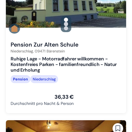
gallery.slide_selector
Zu Slide 1 wechseln
Zu Slide 2 wechseln
Zu Slide 3 wechseln
Pension Zur Alten Schule
Niederschlag,
09471
Bärenstein
Ruhige Lage - Motorradfahrer willkommen -
Kostenfreies Parken - familienfreundlich - Natur
und Erholung
Pension
Niederschlag
36,33 €
Durchschnitt pro Nacht & Person