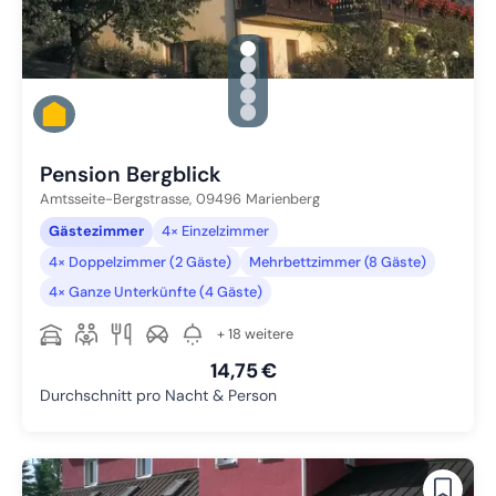
gallery.slide_selector
Zu Slide 1 wechseln
Zu Slide 2 wechseln
Zu Slide 3 wechseln
Zu Slide 4 wechseln
Zu Slide 5 wechseln
Pension Bergblick
Amtsseite-Bergstrasse,
09496
Marienberg
Gästezimmer
4× Einzelzimmer
4× Doppelzimmer (2 Gäste)
Mehrbettzimmer (8 Gäste)
4× Ganze Unterkünfte (4 Gäste)
+ 18 weitere
14,75 €
Durchschnitt pro Nacht & Person