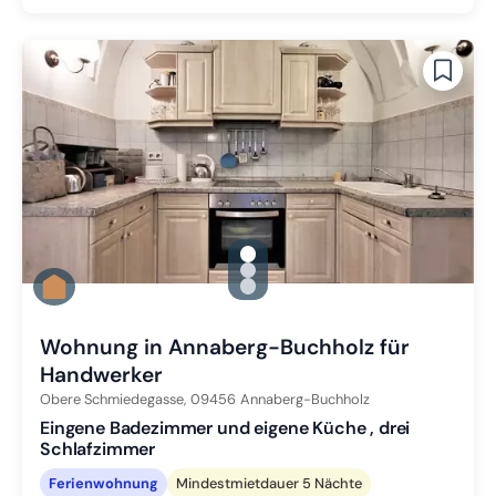
gallery.slide_selector
Zu Slide 1 wechseln
Zu Slide 2 wechseln
Zu Slide 3 wechseln
Wohnung in Annaberg-Buchholz für
Handwerker
Obere Schmiedegasse,
09456
Annaberg-Buchholz
Eingene Badezimmer und eigene Küche , drei
Schlafzimmer
Ferienwohnung
Mindestmietdauer 5 Nächte