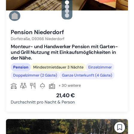
gallery.slide_selector
Zu Slide 1 wechseln
Zu Slide 2 wechseln
Zu Slide 3 wechseln
Zu Slide 4 wechseln
Pension Niederdorf
Dorfstraße,
09366
Niederdorf
Monteur- und Handwerker Pension mit Garten-
und Grill Nutzung mit Einkaufsmöglichkeiten in
der Nähe.
Pension
Mindestmietdauer 3 Nächte
Einzelzimmer
Doppelzimmer (2 Gäste)
Ganze Unterkunft (4 Gäste)
+ 30 weitere
21,40 €
Durchschnitt pro Nacht & Person