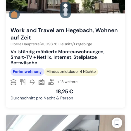
gallery.slide_selector
Zu Slide 1 wechseln
Zu Slide 2 wechseln
Zu Slide 3 wechseln
Work and Travel am Hegebach, Wohnen
auf Zeit
Obere Hauptstraße,
09376
Oelsnitz/Erzgebirge
Vollständig möblierte Monteurwohnungen,
Smart-TV + Netflix, Internet, Stellplätze,
Bettwäsche
Ferienwohnung
Mindestmietdauer 4 Nächte
+ 18 weitere
18,25 €
Durchschnitt pro Nacht & Person