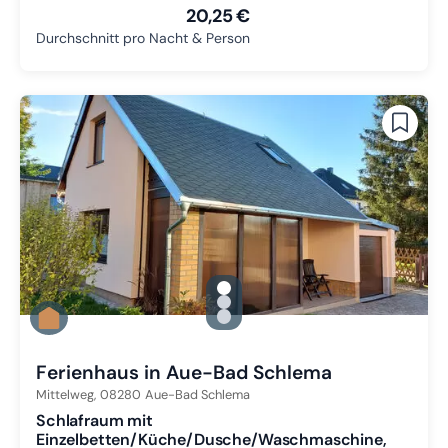
20,25 €
Durchschnitt pro Nacht & Person
gallery.slide_selector
Zu Slide 1 wechseln
Zu Slide 2 wechseln
Zu Slide 3 wechseln
Ferienhaus in Aue-Bad Schlema
Mittelweg,
08280
Aue-Bad Schlema
Schlafraum mit
Einzelbetten/Küche/Dusche/Waschmaschine,