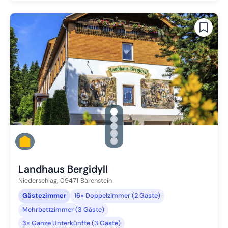
gallery.slide_selector
Zu Slide 1 wechseln
Zu Slide 2 wechseln
Zu Slide 3 wechseln
Zu Slide 4 wechseln
Zu Slide 5 wechseln
Landhaus Bergidyll
Niederschlag,
09471
Bärenstein
Gästezimmer
16× Doppelzimmer (2 Gäste)
Mehrbettzimmer (3 Gäste)
3× Ganze Unterkünfte (3 Gäste)