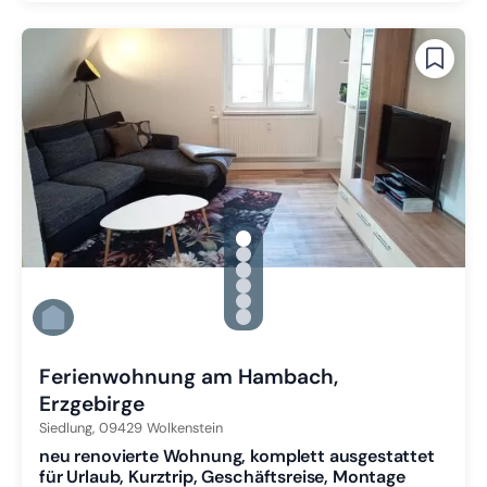
gallery.slide_selector
Zu Slide 1 wechseln
Zu Slide 2 wechseln
Zu Slide 3 wechseln
Zu Slide 4 wechseln
Zu Slide 5 wechseln
Zu Slide 6 wechseln
Ferienwohnung am Hambach,
Erzgebirge
Siedlung,
09429
Wolkenstein
neu renovierte Wohnung, komplett ausgestattet
für Urlaub, Kurztrip, Geschäftsreise, Montage