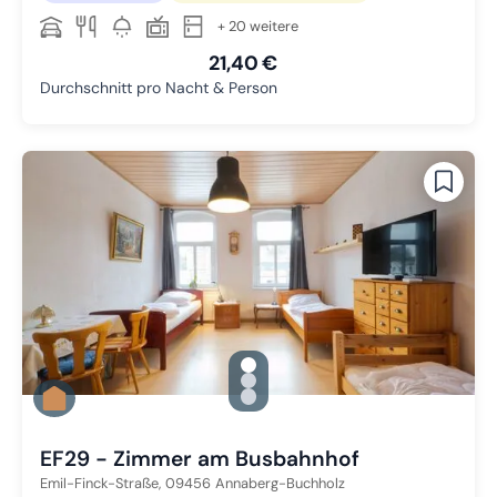
+ 20 weitere
21,40 €
Durchschnitt pro Nacht & Person
gallery.slide_selector
Zu Slide 1 wechseln
Zu Slide 2 wechseln
Zu Slide 3 wechseln
EF29 - Zimmer am Busbahnhof
Emil-Finck-Straße,
09456
Annaberg-Buchholz