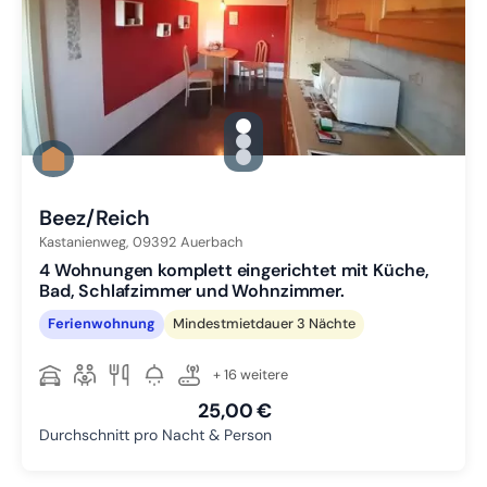
gallery.slide_selector
Zu Slide 1 wechseln
Zu Slide 2 wechseln
Zu Slide 3 wechseln
Beez/Reich
Kastanienweg,
09392
Auerbach
4 Wohnungen komplett eingerichtet mit Küche,
Bad, Schlafzimmer und Wohnzimmer.
Ferienwohnung
Mindestmietdauer 3 Nächte
+ 16 weitere
25,00 €
Durchschnitt pro Nacht & Person