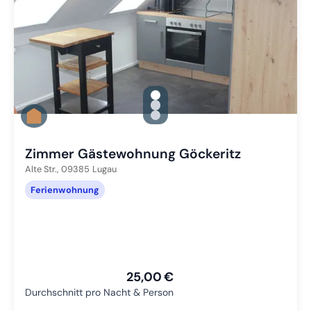
gallery.slide_selector
Zu Slide 1 wechseln
Zu Slide 2 wechseln
Zu Slide 3 wechseln
Zimmer Gästewohnung Göckeritz
Alte Str.,
09385
Lugau
Ferienwohnung
25,00 €
Durchschnitt pro Nacht & Person