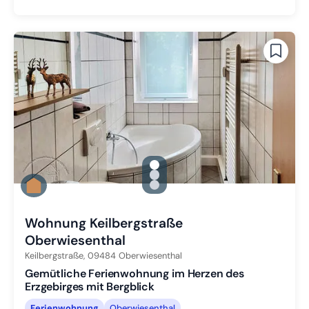
gallery.slide_selector
Zu Slide 1 wechseln
Zu Slide 2 wechseln
Zu Slide 3 wechseln
Wohnung Keilbergstraße
Oberwiesenthal
Keilbergstraße,
09484
Oberwiesenthal
Gemütliche Ferienwohnung im Herzen des
Erzgebirges mit Bergblick
Ferienwohnung
Oberwiesenthal