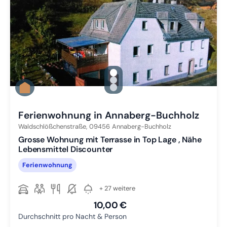
gallery.slide_selector
Zu Slide 1 wechseln
Zu Slide 2 wechseln
Zu Slide 3 wechseln
Ferienwohnung in Annaberg-Buchholz
Waldschlößchenstraße,
09456
Annaberg-Buchholz
Grosse Wohnung mit Terrasse in Top Lage , Nähe
Lebensmittel Discounter
Ferienwohnung
+ 27 weitere
10,00 €
Durchschnitt pro Nacht & Person