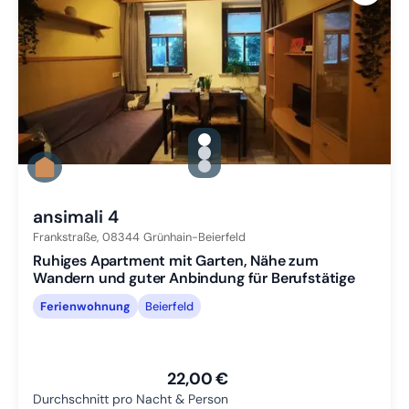
gallery.slide_selector
Zu Slide 1 wechseln
Zu Slide 2 wechseln
Zu Slide 3 wechseln
ansimali 4
Frankstraße,
08344
Grünhain-Beierfeld
Ruhiges Apartment mit Garten, Nähe zum
Wandern und guter Anbindung für Berufstätige
Ferienwohnung
Beierfeld
22,00 €
Durchschnitt pro Nacht & Person