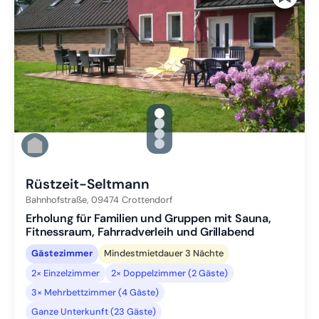
gallery.slide_selector
Zu Slide 1 wechseln
Zu Slide 2 wechseln
Zu Slide 3 wechseln
Zu Slide 4 wechseln
Rüstzeit-Seltmann
Bahnhofstraße,
09474
Crottendorf
Erholung für Familien und Gruppen mit Sauna,
Fitnessraum, Fahrradverleih und Grillabend
Gästezimmer
Mindestmietdauer 3 Nächte
2× Einzelzimmer
2× Doppelzimmer (2 Gäste)
3× Mehrbettzimmer (4 Gäste)
Ganze Unterkunft (23 Gäste)