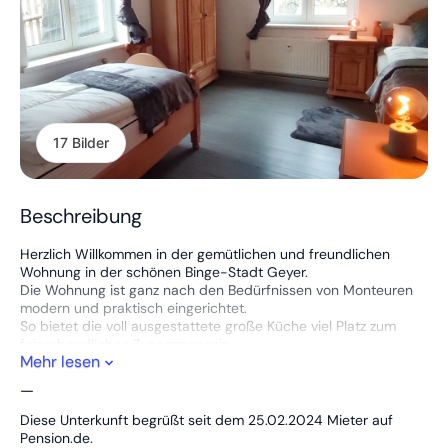
17 Bilder
Beschreibung
Herzlich Willkommen in der gemütlichen und freundlichen
Wohnung in der schönen Binge-Stadt Geyer.
Die Wohnung ist ganz nach den Bedürfnissen von Monteuren
modern und praktisch eingerichtet.
So bietet die voll ausgestattete große Küche viel Platz zum
feierabendlichen Zusammensein.
Mehr lesen
Vier bequeme Betten sorgen zudem für guten Schlaf.
Der großzügige Garten ist im an lauen Sommerabenden eine
—
echte Alternative.
Da sich die Wohnung in der Hochparterre befindet sind es nur
Diese Unterkunft begrüßt seit dem 25.02.2024 Mieter auf
ein paar Schritte vor die Tür.(Für alle Raucher interessant)
Pension.de.