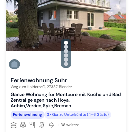
gallery.slide_selector
Zu Slide 1 wechseln
Zu Slide 2 wechseln
Zu Slide 3 wechseln
Zu Slide 4 wechseln
Zu Slide 5 wechseln
Zu Slide 6 wechseln
Ferienwohnung Suhr
Weg zum Holderneß,
27337
Blender
Ganze Wohnung für Monteure mit Küche und Bad
Zentral gelegen nach Hoya,
Achim,Verden,Syke,Bremen
Ferienwohnung
3× Ganze Unterkünfte (4–6 Gäste)
+ 38 weitere