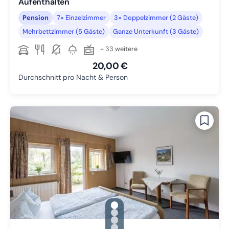
Aufenthalten
Pension
7× Einzelzimmer
3× Doppelzimmer (2 Gäste)
Mehrbettzimmer (5 Gäste)
Ganze Unterkunft (3 Gäste)
+ 33 weitere
20,00 €
Durchschnitt pro Nacht & Person
gallery.slide_selector
Zu Slide 1 wechseln
Zu Slide 2 wechseln
Zu Slide 3 wechseln