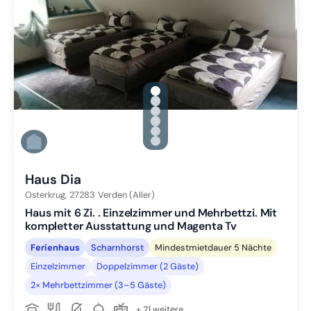
gallery.slide_selector
Zu Slide 1 wechseln
Zu Slide 2 wechseln
Zu Slide 3 wechseln
Zu Slide 4 wechseln
Zu Slide 5 wechseln
Zu Slide 6 wechseln
Haus Dia
Osterkrug,
27283
Verden (Aller)
Haus mit 6 Zi. . Einzelzimmer und Mehrbettzi. Mit
kompletter Ausstattung und Magenta Tv
Ferienhaus
Scharnhorst
Mindestmietdauer 5 Nächte
Einzelzimmer
Doppelzimmer (2 Gäste)
2× Mehrbettzimmer (3–5 Gäste)
+ 21 weitere