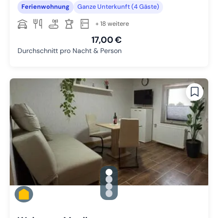
Ferienwohnung
Ganze Unterkunft (4 Gäste)
+ 18 weitere
17,00 €
Durchschnitt pro Nacht & Person
gallery.slide_selector
Zu Slide 1 wechseln
Zu Slide 2 wechseln
Zu Slide 3 wechseln
Zu Slide 4 wechseln