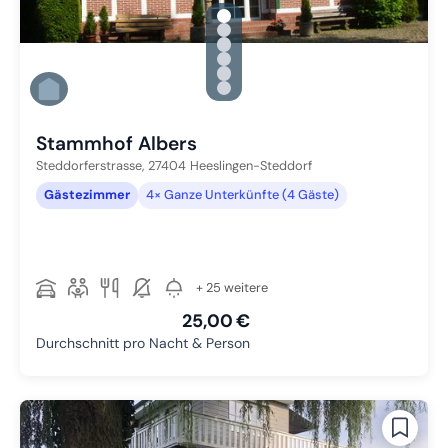
gallery.slide_selector
Zu Slide 1 wechseln
Zu Slide 2 wechseln
Zu Slide 3 wechseln
Zu Slide 4 wechseln
Zu Slide 5 wechseln
Zu Slide 6 wechseln
Stammhof Albers
Steddorferstrasse,
27404
Heeslingen-Steddorf
Gästezimmer
4× Ganze Unterkünfte (4 Gäste)
+ 25 weitere
25,00 €
Durchschnitt pro Nacht & Person