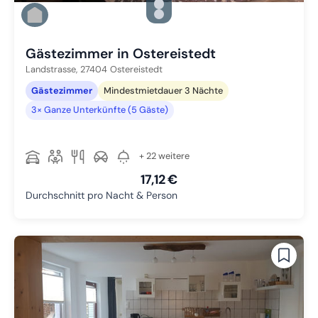
Zu Slide 2 wechseln
Zu Slide 3 wechseln
Zu Slide 4 wechseln
Gästezimmer in Ostereistedt
Landstrasse,
27404
Ostereistedt
Gästezimmer
Mindestmietdauer 3 Nächte
3× Ganze Unterkünfte (5 Gäste)
+ 22 weitere
17,12 €
Durchschnitt pro Nacht & Person