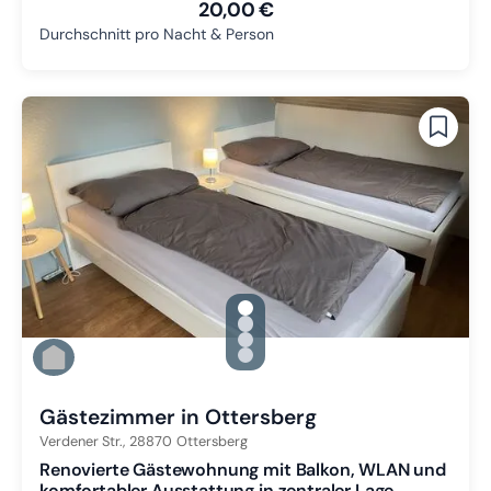
20,00 €
Durchschnitt pro Nacht & Person
gallery.slide_selector
Zu Slide 1 wechseln
Zu Slide 2 wechseln
Zu Slide 3 wechseln
Zu Slide 4 wechseln
Gästezimmer in Ottersberg
Verdener Str.,
28870
Ottersberg
Renovierte Gästewohnung mit Balkon, WLAN und
komfortabler Ausstattung in zentraler Lage