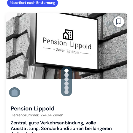
sortiert nach Entfernung
gallery.slide_selector
Zu Slide 1 wechseln
Zu Slide 2 wechseln
Zu Slide 3 wechseln
Zu Slide 4 wechseln
Zu Slide 5 wechseln
Zu Slide 6 wechseln
Pension Lippold
Herrenbrümmer,
27404
Zeven
Zentral, gute Verkehrsanbindung, volle
Ausstattung, Sonderkonditionen bei längeren