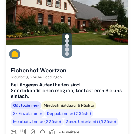
gallery.slide_selector
Zu Slide 1 wechseln
Zu Slide 2 wechseln
Zu Slide 3 wechseln
Zu Slide 4 wechseln
Zu Slide 5 wechseln
Eichenhof Weertzen
Kreuzberg,
27404
Heeslingen
Bei längeren Aufenthalten sind
Sonderkonditionen möglich, kontaktieren Sie uns
einfach.
Gästezimmer
Mindestmietdauer 5 Nächte
3× Einzelzimmer
Doppelzimmer (2 Gäste)
Mehrbettzimmer (2 Gäste)
Ganze Unterkunft (5 Gäste)
+ 19 weitere