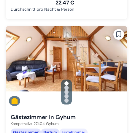
22,47 €
Durchschnitt pro Nacht & Person
gallery.slide_selector
Zu Slide 1 wechseln
Zu Slide 2 wechseln
Zu Slide 3 wechseln
Zu Slide 4 wechseln
Zu Slide 5 wechseln
Gästezimmer in Gyhum
Kampstraße,
27404
Gyhum
Gästezimmer
Nartum
Einzelzimmer