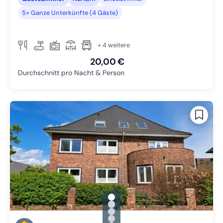
5× Ganze Unterkünfte (4 Gäste)
+ 4 weitere
20,00 €
Durchschnitt pro Nacht & Person
gallery.slide_selector
Zu Slide 1 wechseln
Zu Slide 2 wechseln
Zu Slide 3 wechseln