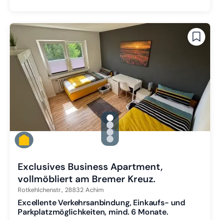
gallery.slide_selector
Zu Slide 1 wechseln
Zu Slide 2 wechseln
Zu Slide 3 wechseln
Zu Slide 4 wechseln
Exclusives Business Apartment,
vollmöbliert am Bremer Kreuz.
Rotkehlchenstr.,
28832
Achim
Excellente Verkehrsanbindung, Einkaufs- und
Parkplatzmöglichkeiten, mind. 6 Monate.