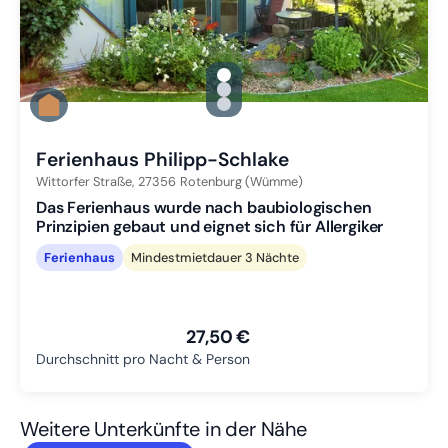
gallery.slide_selector
Zu Slide 1 wechseln
Zu Slide 2 wechseln
Zu Slide 3 wechseln
Ferienhaus Philipp-Schlake
Wittorfer Straße,
27356
Rotenburg (Wümme)
Das Ferienhaus wurde nach baubiologischen
Prinzipien gebaut und eignet sich für Allergiker
Ferienhaus
Mindestmietdauer 3 Nächte
27,50 €
Durchschnitt pro Nacht & Person
Weitere Unterkünfte in der Nähe