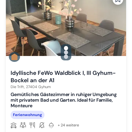
gallery.slide_selector
Zu Slide 1 wechseln
Zu Slide 2 wechseln
Zu Slide 3 wechseln
Idyllische FeWo Waldblick I, III Gyhum-
Bockel an der A1
Die Trift,
27404
Gyhum
Gemütliches Gästezimmer in ruhiger Umgebung
mit privatem Bad und Garten. Ideal für Familie,
Monteure
Ferienwohnung
+ 24 weitere