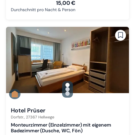
15,00 €
Durchschnitt pro Nacht & Person
gallery.slide_selector
Zu Slide 1 wechseln
Zu Slide 2 wechseln
Zu Slide 3 wechseln
Hotel Prüser
Dorfstr.,
27367
Hellwege
Monteurzimmer (Einzelzimmer) mit eigenem
Badezimmer (Dusche, WC, Fön)