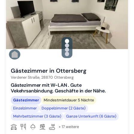
gallery.slide_selector
Zu Slide 1 wechseln
Zu Slide 2 wechseln
Zu Slide 3 wechseln
Zu Slide 4 wechseln
Gästezimmer in Ottersberg
Verdener Straße,
28870
Ottersberg
Gästezimmer mit W-LAN . Gute
Vekehrsanbindung. Geschäfte in der Nähe.
Gästezimmer
Mindestmietdauer 5 Nächte
Einzelzimmer
Doppelzimmer (2 Gäste)
Mehrbettzimmer (3 Gäste)
Ganze Unterkunft (6 Gäste)
+ 17 weitere