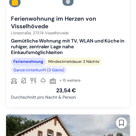
Zu Slide 4 wechseln
Zu Slide 5 wechseln
Ferienwohnung im Herzen von
Visselhövede
Lönsstraße,
27374
Visselhövede
Gemütliche Wohnung mit TV, WLAN und Küche in
ruhiger, zentraler Lage nahe
Einkaufsmöglichkeiten
Ferienwohnung
Mindestmietdauer 3 Nächte
Ganze Unterkunft (3 Gäste)
+ 15 weitere
23,54 €
Durchschnitt pro Nacht & Person