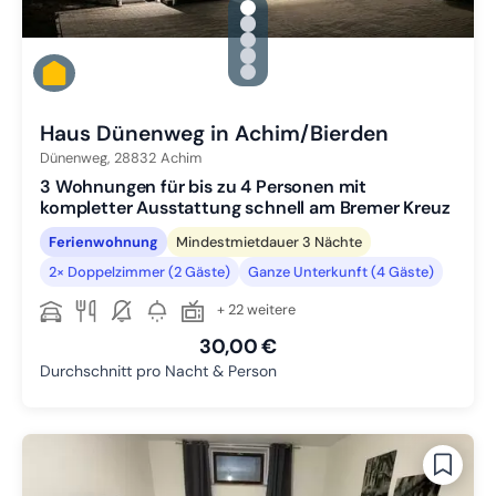
gallery.slide_selector
Zu Slide 1 wechseln
Zu Slide 2 wechseln
Zu Slide 3 wechseln
Zu Slide 4 wechseln
Zu Slide 5 wechseln
Haus Dünenweg in Achim/Bierden
Dünenweg,
28832
Achim
3 Wohnungen für bis zu 4 Personen mit
kompletter Ausstattung schnell am Bremer Kreuz
Ferienwohnung
Mindestmietdauer 3 Nächte
2× Doppelzimmer (2 Gäste)
Ganze Unterkunft (4 Gäste)
+ 22 weitere
30,00 €
Durchschnitt pro Nacht & Person