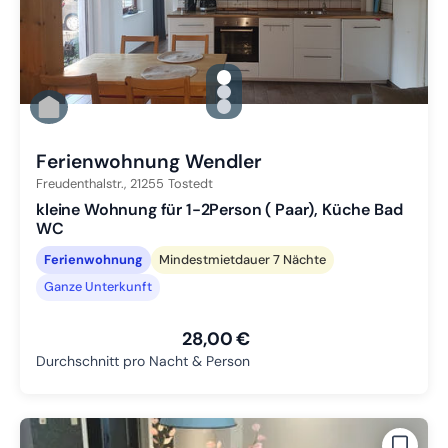
gallery.slide_selector
Zu Slide 1 wechseln
Zu Slide 2 wechseln
Zu Slide 3 wechseln
Ferienwohnung Wendler
Freudenthalstr.,
21255
Tostedt
kleine Wohnung für 1-2Person ( Paar), Küche Bad
WC
Ferienwohnung
Mindestmietdauer 7 Nächte
Ganze Unterkunft
28,00 €
Durchschnitt pro Nacht & Person