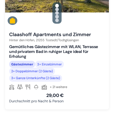
gallery.slide_selector
Zu Slide 1 wechseln
Zu Slide 2 wechseln
Zu Slide 3 wechseln
Zu Slide 4 wechseln
Zu Slide 5 wechseln
Claashoff Apartments und Zimmer
Hinter den Höfen,
21255
Tostedt/Todtglüsingen
Gemütliches Gästezimmer mit WLAN, Terrasse
und privatem Bad in ruhiger Lage ideal für
Erholung
Gästezimmer
3× Einzelzimmer
2× Doppelzimmer (2 Gäste)
3× Ganze Unterkünfte (2 Gäste)
+ 21 weitere
29,00 €
Durchschnitt pro Nacht & Person