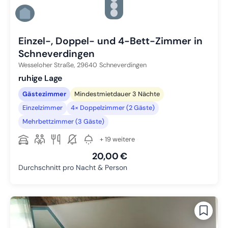
Zu Slide 4 wechseln
Zu Slide 5 wechseln
Zu Slide 6 wechseln
Einzel-, Doppel- und 4-Bett-Zimmer in
Schneverdingen
Wesseloher Straße,
29640
Schneverdingen
ruhige Lage
Gästezimmer
Mindestmietdauer 3 Nächte
Einzelzimmer
4× Doppelzimmer (2 Gäste)
Mehrbettzimmer (3 Gäste)
+ 19 weitere
20,00 €
Durchschnitt pro Nacht & Person