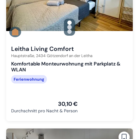
gallery.slide_selector
Zu Slide 1 wechseln
Zu Slide 2 wechseln
Zu Slide 3 wechseln
Leitha Living Comfort
Hauptstraße,
2434
Götzendorf an der Leitha
Komfortable Monteurwohnung mit Parkplatz &
WLAN
Ferienwohnung
30,10 €
Durchschnitt pro Nacht & Person