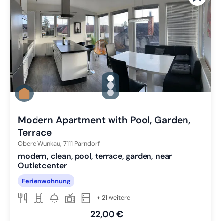
gallery.slide_selector
Zu Slide 1 wechseln
Zu Slide 2 wechseln
Zu Slide 3 wechseln
Modern Apartment with Pool, Garden,
Terrace
Obere Wunkau,
7111
Parndorf
modern, clean, pool, terrace, garden, near
Outletcenter
Ferienwohnung
+ 21 weitere
22,00 €