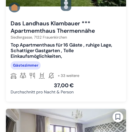
Zu Slide 1 wechseln
Zu Slide 2 wechseln
Zu Slide 3 wechseln
Das Landhaus Klambauer ***
Apartmemthaus Thermennähe
Siedlergasse,
7132
Frauenkirchen
Top Apartmenthaus für 16 Gäste , ruhige Lage,
Schattiger Gastgarten , Tolle
Einkaufsmöglichkeiten,
Gästezimmer
+ 33 weitere
37,00 €
Durchschnitt pro Nacht & Person