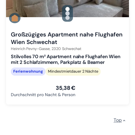
gallery.slide_selector
Zu Slide 1 wechseln
Zu Slide 2 wechseln
Zu Slide 3 wechseln
Großzügiges Apartment nahe Flughafen
Wien Schwechat
Heinrich Pevny-Gasse,
2320
Schwechat
Stilvolles 70 m² Apartment nahe Flughafen Wien
mit 2 Schlafzimmern, Parkplatz & Beamer
Ferienwohnung
Mindestmietdauer 2 Nächte
35,38 €
Durchschnitt pro Nacht & Person
Top