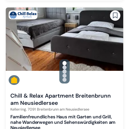
gallery.slide_selector
Zu Slide 1 wechseln
Zu Slide 2 wechseln
Zu Slide 3 wechseln
Zu Slide 4 wechseln
Zu Slide 5 wechseln
Chill & Relax Apartment Breitenbrunn
am Neusiedlersee
Kellerring,
7091
Breitenbrunn am Neusiedlersee
Familienfreundliches Haus mit Garten und Grill,
nahe Wanderwegen und Sehenswürdigkeiten am
Neusiedlersee