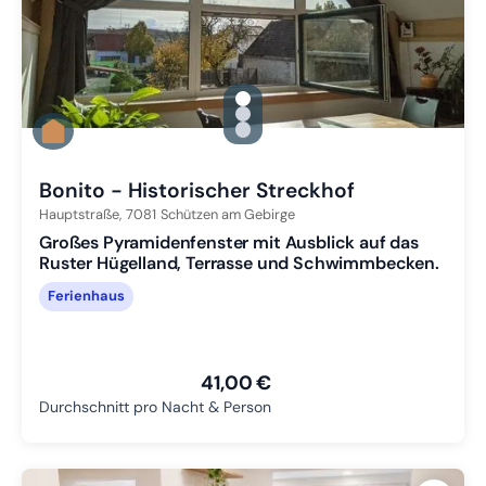
gallery.slide_selector
Zu Slide 1 wechseln
Zu Slide 2 wechseln
Zu Slide 3 wechseln
Bonito - Historischer Streckhof
Hauptstraße,
7081
Schützen am Gebirge
Großes Pyramidenfenster mit Ausblick auf das
Ruster Hügelland, Terrasse und Schwimmbecken.
Ferienhaus
41,00 €
Durchschnitt pro Nacht & Person