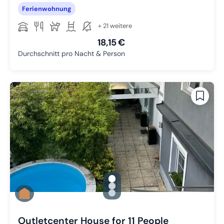
Ferienwohnung
+ 21 weitere
18,15 €
Durchschnitt pro Nacht & Person
gallery.slide_selector
Zu Slide 1 wechseln
Zu Slide 2 wechseln
Zu Slide 3 wechseln
Outletcenter House for 11 People