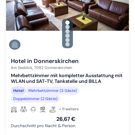
gallery.slide_selector
Zu Slide 1 wechseln
Zu Slide 2 wechseln
Zu Slide 3 wechseln
Zu Slide 4 wechseln
Zu Slide 5 wechseln
Zu Slide 6 wechseln
Hotel in Donnerskirchen
Am Seeblick,
7082
Donnerskirchen
Mehrbettzimmer mit kompletter Ausstattung mit
WLAN und SAT-TV, Tankstelle und BILLA
Hotel
Mehrbettzimmer (3 Gäste)
Doppelzimmer (2 Gäste)
+ 11 weitere
26,67 €
Durchschnitt pro Nacht & Person