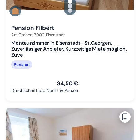
gallery.slide_selector
Zu Slide 1 wechseln
Zu Slide 2 wechseln
Zu Slide 3 wechseln
Pension Filbert
Am Graben,
7000
Eisenstadt
Monteurzimmer in Eisenstadt- St.Georgen.
Zuverlässiger Anbieter. Kurzzeitige Miete möglich.
Zuve
Pension
34,50 €
Durchschnitt pro Nacht & Person