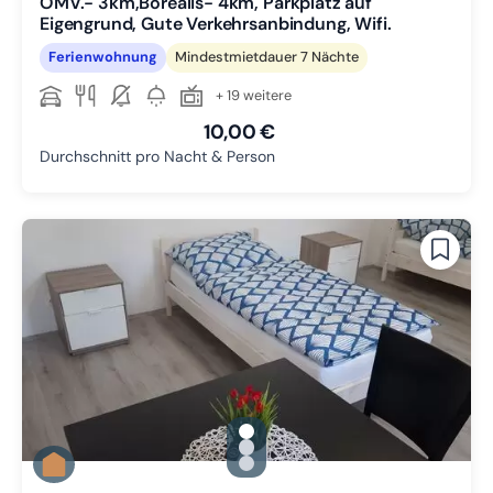
OMV.- 3km,Borealis- 4km, Parkplatz auf
Eigengrund, Gute Verkehrsanbindung, Wifi.
Ferienwohnung
Mindestmietdauer 7 Nächte
+ 19 weitere
10,00 €
Durchschnitt pro Nacht & Person
gallery.slide_selector
Zu Slide 1 wechseln
Zu Slide 2 wechseln
Zu Slide 3 wechseln