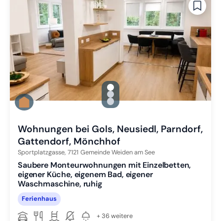
gallery.slide_selector
Zu Slide 1 wechseln
Zu Slide 2 wechseln
Zu Slide 3 wechseln
Wohnungen bei Gols, Neusiedl, Parndorf,
Gattendorf, Mönchhof
Sportplatzgasse,
7121
Gemeinde Weiden am See
Saubere Monteurwohnungen mit Einzelbetten,
eigener Küche, eigenem Bad, eigener
Waschmaschine, ruhig
Ferienhaus
+ 36 weitere