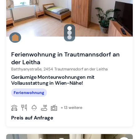
gallery.slide_selector
Zu Slide 1 wechseln
Zu Slide 2 wechseln
Zu Slide 3 wechseln
Ferienwohnung in Trautmannsdorf an
der Leitha
Batthyanystraße,
2454
Trautmannsdorf an der Leitha
Geräumige Monteurwohnungen mit
Vollausstattung in Wien-Nähe!
Ferienwohnung
+ 13 weitere
Preis auf Anfrage