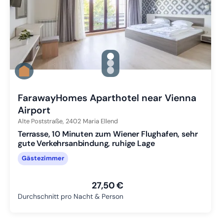
gallery.slide_selector
Zu Slide 1 wechseln
Zu Slide 2 wechseln
Zu Slide 3 wechseln
FarawayHomes Aparthotel near Vienna
Airport
Alte Poststraße,
2402
Maria Ellend
Terrasse, 10 Minuten zum Wiener Flughafen, sehr
gute Verkehrsanbindung, ruhige Lage
Gästezimmer
27,50 €
Durchschnitt pro Nacht & Person