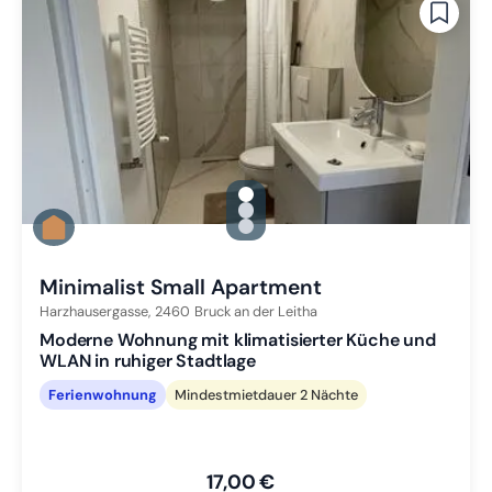
gallery.slide_selector
Zu Slide 1 wechseln
Zu Slide 2 wechseln
Zu Slide 3 wechseln
Minimalist Small Apartment
Harzhausergasse,
2460
Bruck an der Leitha
Moderne Wohnung mit klimatisierter Küche und
WLAN in ruhiger Stadtlage
Ferienwohnung
Mindestmietdauer 2 Nächte
17,00 €