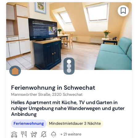
gallery.slide_selector
Zu Slide 1 wechseln
Zu Slide 2 wechseln
Zu Slide 3 wechseln
Ferienwohnung in Schwechat
Mannswörther Straße,
2320
Schwechat
Helles Apartment mit Küche, TV und Garten in
ruhiger Umgebung nahe Wanderwegen und guter
Anbindung
Ferienwohnung
Mindestmietdauer 3 Nächte
+ 21 weitere