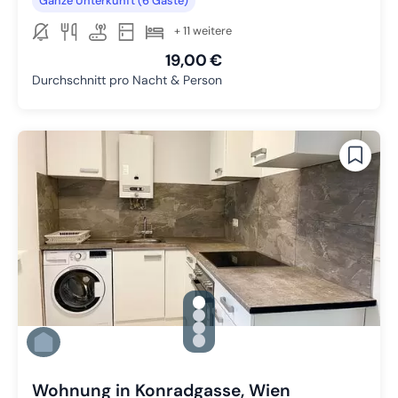
Ganze Unterkunft (6 Gäste)
+ 11 weitere
19,00 €
Durchschnitt pro Nacht & Person
gallery.slide_selector
Zu Slide 1 wechseln
Zu Slide 2 wechseln
Zu Slide 3 wechseln
Zu Slide 4 wechseln
Wohnung in Konradgasse, Wien