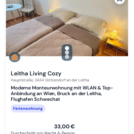
gallery.slide_selector
Zu Slide 1 wechseln
Zu Slide 2 wechseln
Zu Slide 3 wechseln
Leitha Living Cozy
Hauptstraße,
2434
Götzendorf an der Leitha
Moderne Monteurwohnung mit WLAN & Top-
Anbindung an Wien, Bruck an der Leitha,
Flughafen Schwechat
Ferienwohnung
33,00 €
Durchschnitt pro Nacht & Person