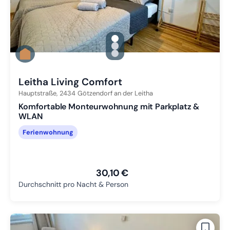
gallery.slide_selector
Zu Slide 1 wechseln
Zu Slide 2 wechseln
Zu Slide 3 wechseln
Leitha Living Comfort
Hauptstraße,
2434
Götzendorf an der Leitha
Komfortable Monteurwohnung mit Parkplatz &
WLAN
Ferienwohnung
30,10 €
Durchschnitt pro Nacht & Person