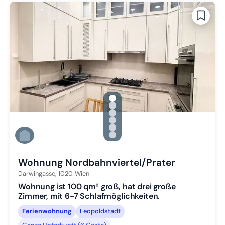
gallery.slide_selector
Zu Slide 1 wechseln
Zu Slide 2 wechseln
Zu Slide 3 wechseln
Zu Slide 4 wechseln
Zu Slide 5 wechseln
Zu Slide 6 wechseln
Wohnung Nordbahnviertel/Prater
Darwingasse,
1020
Wien
Wohnung ist 100 qm² groß, hat drei große
Zimmer, mit 6-7 Schlafmöglichkeiten.
Ferienwohnung
Leopoldstadt