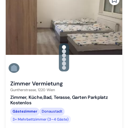
gallery.slide_selector
Zu Slide 1 wechseln
Zu Slide 2 wechseln
Zu Slide 3 wechseln
Zu Slide 4 wechseln
Zu Slide 5 wechseln
Zu Slide 6 wechseln
Zimmer Vermietung
Guntherstrasse,
1220
Wien
Zimmer, Küche,Bad, Terasse, Garten Parkplatz
Kostenlos
Gästezimmer
Donaustadt
3× Mehrbettzimmer (3–4 Gäste)