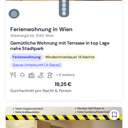
Zu Slide 2 wechseln
Zu Slide 3 wechseln
Zu Slide 4 wechseln
Zu Slide 5 wechseln
Zu Slide 6 wechseln
Ferienwohnung in Wien
Wiednergürtel,
1040
Wien
Gemütliche Wohnung mit Terrasse in top Lage
nahe Stadtpark
Ferienwohnung
Mindestmietdauer 14 Nächte
Ganze Unterkunft (4 Gäste)
+ 6 weitere
19,25 €
Durchschnitt pro Nacht & Person