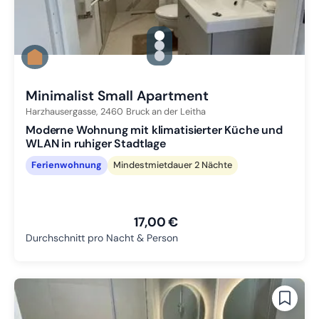
gallery.slide_selector
Zu Slide 1 wechseln
Zu Slide 2 wechseln
Zu Slide 3 wechseln
Minimalist Small Apartment
Harzhausergasse,
2460
Bruck an der Leitha
Moderne Wohnung mit klimatisierter Küche und
WLAN in ruhiger Stadtlage
Ferienwohnung
Mindestmietdauer 2 Nächte
17,00 €
Durchschnitt pro Nacht & Person