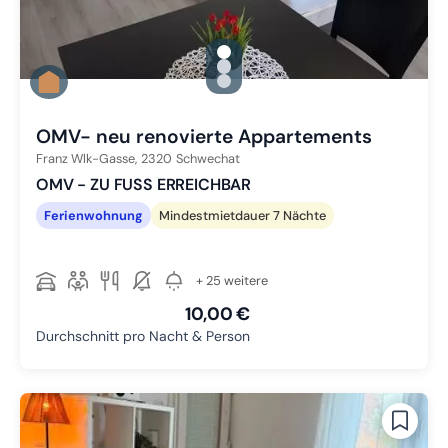
gallery.slide_selector
Zu Slide 1 wechseln
Zu Slide 2 wechseln
Zu Slide 3 wechseln
OMV- neu renovierte Appartements
Franz Wlk-Gasse,
2320
Schwechat
OMV - ZU FUSS ERREICHBAR
Ferienwohnung
Mindestmietdauer 7 Nächte
+ 25 weitere
10,00 €
Durchschnitt pro Nacht & Person