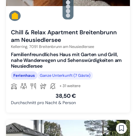
Zu Slide 1 wechseln
Zu Slide 2 wechseln
Zu Slide 3 wechseln
Zu Slide 4 wechseln
Zu Slide 5 wechseln
Chill & Relax Apartment Breitenbrunn
am Neusiedlersee
Kellerring,
7091
Breitenbrunn am Neusiedlersee
Familienfreundliches Haus mit Garten und Grill,
nahe Wanderwegen und Sehenswürdigkeiten am
Neusiedlersee
Ferienhaus
Ganze Unterkunft (7 Gäste)
+ 31 weitere
38,50 €
Durchschnitt pro Nacht & Person