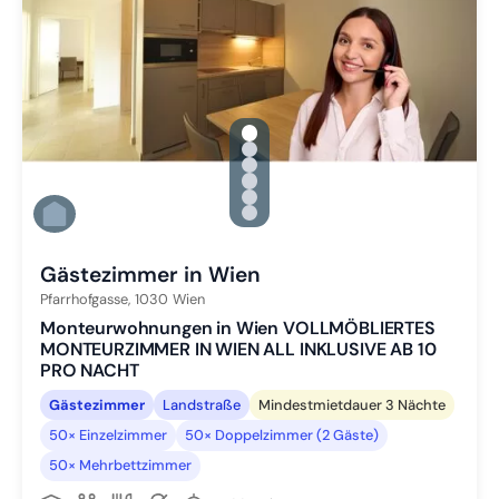
gallery.slide_selector
Zu Slide 1 wechseln
Zu Slide 2 wechseln
Zu Slide 3 wechseln
Zu Slide 4 wechseln
Zu Slide 5 wechseln
Zu Slide 6 wechseln
Gästezimmer in Wien
Pfarrhofgasse,
1030
Wien
Monteurwohnungen in Wien VOLLMÖBLIERTES
MONTEURZIMMER IN WIEN ALL INKLUSIVE AB 10
PRO NACHT
Gästezimmer
Landstraße
Mindestmietdauer 3 Nächte
50× Einzelzimmer
50× Doppelzimmer (2 Gäste)
50× Mehrbettzimmer