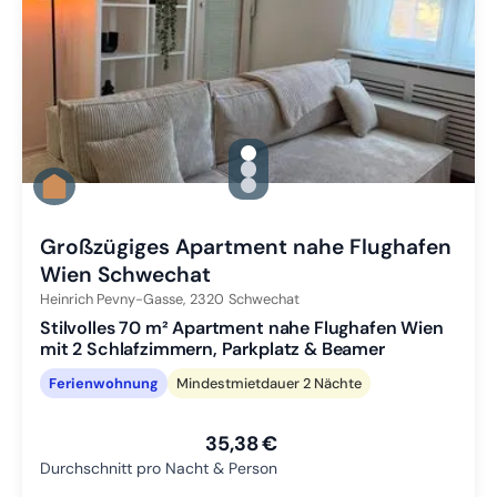
gallery.slide_selector
Zu Slide 1 wechseln
Zu Slide 2 wechseln
Zu Slide 3 wechseln
Großzügiges Apartment nahe Flughafen
Wien Schwechat
Heinrich Pevny-Gasse,
2320
Schwechat
Stilvolles 70 m² Apartment nahe Flughafen Wien
mit 2 Schlafzimmern, Parkplatz & Beamer
Ferienwohnung
Mindestmietdauer 2 Nächte
35,38 €
Durchschnitt pro Nacht & Person