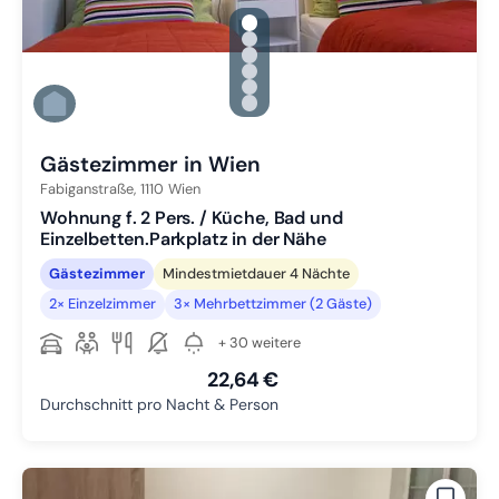
gallery.slide_selector
Zu Slide 1 wechseln
Zu Slide 2 wechseln
Zu Slide 3 wechseln
Zu Slide 4 wechseln
Zu Slide 5 wechseln
Zu Slide 6 wechseln
Gästezimmer in Wien
Fabiganstraße,
1110
Wien
Wohnung f. 2 Pers. / Küche, Bad und
Einzelbetten.Parkplatz in der Nähe
Gästezimmer
Mindestmietdauer 4 Nächte
2× Einzelzimmer
3× Mehrbettzimmer (2 Gäste)
+ 30 weitere
22,64 €
Durchschnitt pro Nacht & Person