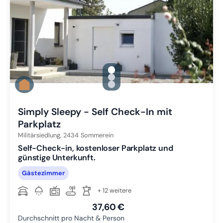
gallery.slide_selector
Zu Slide 1 wechseln
Zu Slide 2 wechseln
Zu Slide 3 wechseln
Simply Sleepy - Self Check-In mit
Parkplatz
Militärsiedlung,
2434
Sommerein
Self-Check-in, kostenloser Parkplatz und
günstige Unterkunft.
Gästezimmer
+ 12 weitere
37,60 €
Durchschnitt pro Nacht & Person