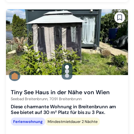
gallery.slide_selector
Zu Slide 1 wechseln
Zu Slide 2 wechseln
Zu Slide 3 wechseln
Tiny See Haus in der Nähe von Wien
Seebad Breitenbrunn,
7091
Breitenbrunn
Diese charmante Wohnung in Breitenbrunn am
See bietet auf 30 m² Platz für bis zu 3 Pax.
Ferienwohnung
Mindestmietdauer 2 Nächte