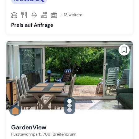
+ 13 weitere
Preis auf Anfrage
gallery.slide_selector
Zu Slide 1 wechseln
Zu Slide 2 wechseln
Zu Slide 3 wechseln
GardenView
Pusztawohnpark,
7091
Breitenbrunn