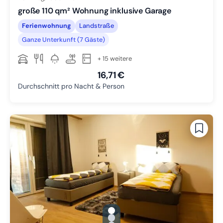
große 110 qm² Wohnung inklusive Garage
Ferienwohnung
Landstraße
Ganze Unterkunft (7 Gäste)
+ 15 weitere
16,71 €
Durchschnitt pro Nacht & Person
gallery.slide_selector
Zu Slide 1 wechseln