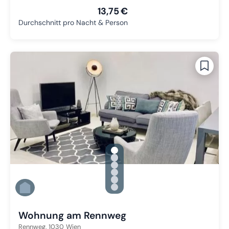
13,75 €
Durchschnitt pro Nacht & Person
gallery.slide_selector
Zu Slide 1 wechseln
Zu Slide 2 wechseln
Zu Slide 3 wechseln
Zu Slide 4 wechseln
Zu Slide 5 wechseln
Zu Slide 6 wechseln
Wohnung am Rennweg
Rennweg,
1030
Wien