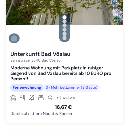
gallery.slide_selector
Zu Slide 1 wechseln
Zu Slide 2 wechseln
Zu Slide 3 wechseln
Zu Slide 4 wechseln
Zu Slide 5 wechseln
Zu Slide 6 wechseln
Unterkunft Bad Vöslau
Bahnstraße,
2540
Bad Vöslau
Moderne Wohnung mit Parkplatz in ruhiger
Gegend von Bad Vöslau bereits ab 10 EURO pro
Person!!
Ferienwohnung
3× Mehrbettzimmer (3 Gäste)
+ 5 weitere
16,67 €
Durchschnitt pro Nacht & Person