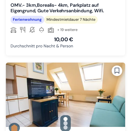
OMV.- 3km,Borealis- 4km, Parkplatz auf
Eigengrund, Gute Verkehrsanbindung, Wifi.
Ferienwohnung
Mindestmietdauer 7 Nächte
+ 19 weitere
10,00 €
Durchschnitt pro Nacht & Person
gallery.slide_selector
Zu Slide 1 wechseln
Zu Slide 2 wechseln