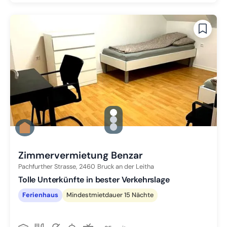
gallery.slide_selector
Zu Slide 1 wechseln
Zu Slide 2 wechseln
Zu Slide 3 wechseln
Zimmervermietung Benzar
Pachfurther Strasse,
2460
Bruck an der Leitha
Tolle Unterkünfte in bester Verkehrslage
Ferienhaus
Mindestmietdauer 15 Nächte