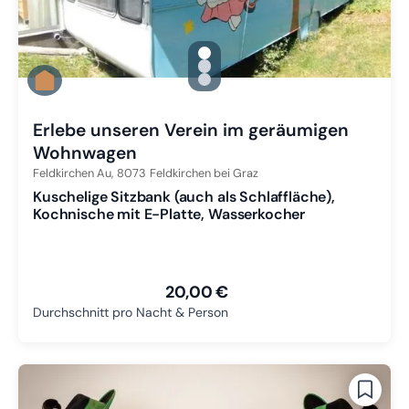
gallery.slide_selector
Zu Slide 1 wechseln
Zu Slide 2 wechseln
Zu Slide 3 wechseln
Erlebe unseren Verein im geräumigen
Wohnwagen
Feldkirchen Au,
8073
Feldkirchen bei Graz
Kuschelige Sitzbank (auch als Schlaffläche),
Kochnische mit E-Platte, Wasserkocher
20,00 €
Durchschnitt pro Nacht & Person