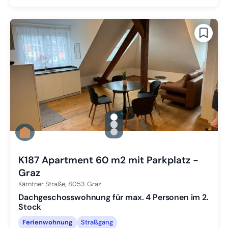
gallery.slide_selector
Zu Slide 1 wechseln
Zu Slide 2 wechseln
Zu Slide 3 wechseln
K187 Apartment 60 m2 mit Parkplatz -
Graz
Kärntner Straße,
8053
Graz
Dachgeschosswohnung für max. 4 Personen im 2.
Stock
Ferienwohnung
Straßgang