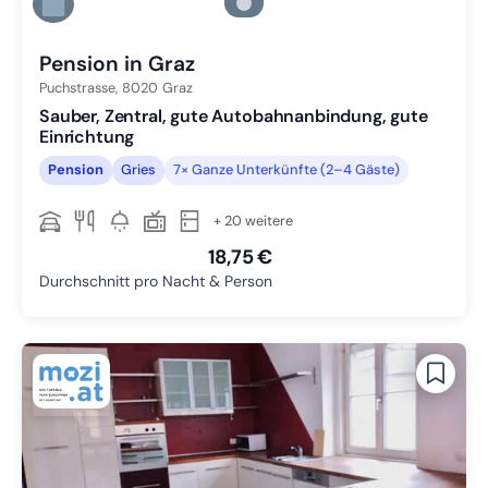
Zu Slide 5 wechseln
Zu Slide 6 wechseln
Pension in Graz
Puchstrasse,
8020
Graz
Sauber, Zentral, gute Autobahnanbindung, gute
Einrichtung
Pension
Gries
7× Ganze Unterkünfte (2–4 Gäste)
+ 20 weitere
18,75 €
Durchschnitt pro Nacht & Person