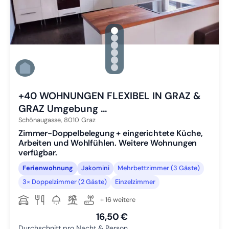
gallery.slide_selector
Zu Slide 1 wechseln
Zu Slide 2 wechseln
Zu Slide 3 wechseln
Zu Slide 4 wechseln
Zu Slide 5 wechseln
Zu Slide 6 wechseln
+40 WOHNUNGEN FLEXIBEL IN GRAZ &
GRAZ Umgebung ...
Schönaugasse,
8010
Graz
Zimmer-Doppelbelegung + eingerichtete Küche,
Arbeiten und Wohlfühlen. Weitere Wohnungen
verfügbar.
Ferienwohnung
Jakomini
Mehrbettzimmer (3 Gäste)
3× Doppelzimmer (2 Gäste)
Einzelzimmer
+ 16 weitere
16,50 €
Durchschnitt pro Nacht & Person