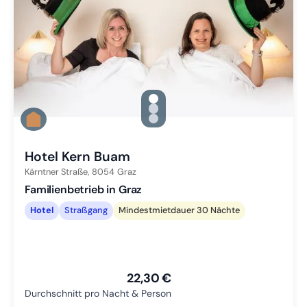
gallery.slide_selector
Zu Slide 1 wechseln
Zu Slide 2 wechseln
Zu Slide 3 wechseln
Hotel Kern Buam
Kärntner Straße,
8054
Graz
Familienbetrieb in Graz
Hotel
Straßgang
Mindestmietdauer 30 Nächte
22,30 €
Durchschnitt pro Nacht & Person