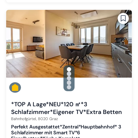
gallery.slide_selector
Zu Slide 1 wechseln
Zu Slide 2 wechseln
Zu Slide 3 wechseln
Zu Slide 4 wechseln
Zu Slide 5 wechseln
*TOP A Lage*NEU*120 ㎡*3
Schlafzimmer*Eigener TV*Extra Betten
Bahnhofgürtel,
8020
Graz
Perfekt Ausgestattet*Zentral*Hauptbahnhof* 3
Schlafzimmer mit Smart TV*6