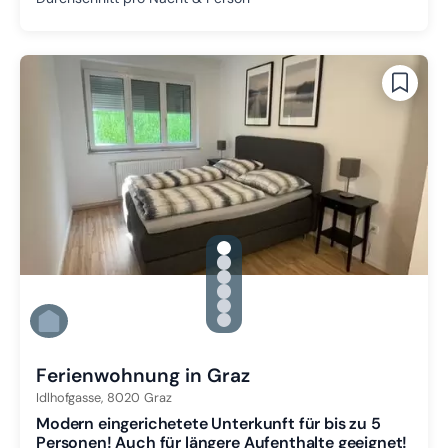
gallery.slide_selector
Zu Slide 1 wechseln
Zu Slide 2 wechseln
Zu Slide 3 wechseln
Zu Slide 4 wechseln
Zu Slide 5 wechseln
Zu Slide 6 wechseln
Ferienwohnung in Graz
Idlhofgasse,
8020
Graz
Modern eingerichetete Unterkunft für bis zu 5
Personen! Auch für längere Aufenthalte geeignet!