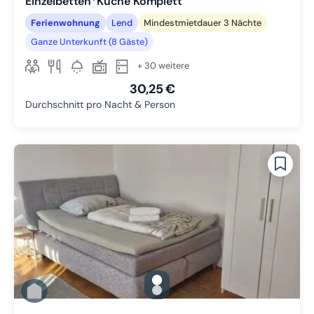
Einzelbetten*Küche Komplett
Ferienwohnung
Lend
Mindestmietdauer 3 Nächte
Ganze Unterkunft (8 Gäste)
+ 30 weitere
30,25 €
Durchschnitt pro Nacht & Person
gallery.slide_selector
Zu Slide 1 wechseln
Zu Slide 2 wechseln