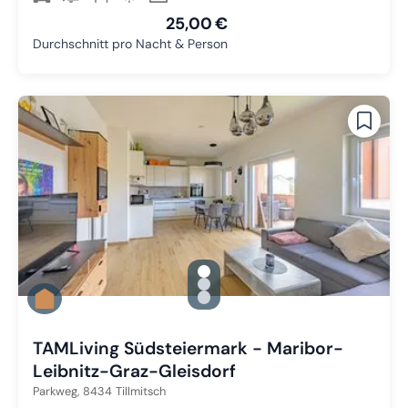
25,00 €
Durchschnitt pro Nacht & Person
gallery.slide_selector
Zu Slide 1 wechseln
Zu Slide 2 wechseln
Zu Slide 3 wechseln
TAMLiving Südsteiermark - Maribor-
Leibnitz-Graz-Gleisdorf
Parkweg,
8434
Tillmitsch