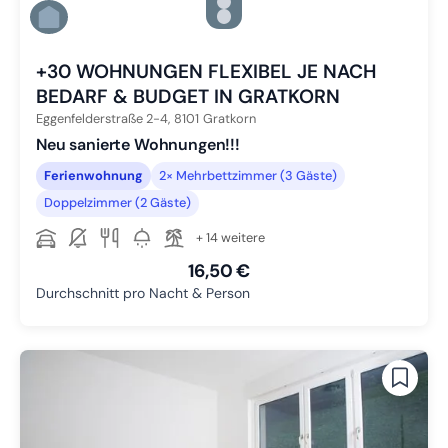
Zu Slide 4 wechseln
Zu Slide 5 wechseln
Zu Slide 6 wechseln
+30 WOHNUNGEN FLEXIBEL JE NACH
BEDARF & BUDGET IN GRATKORN
Eggenfelderstraße 2-4,
8101
Gratkorn
Neu sanierte Wohnungen!!!
Ferienwohnung
2× Mehrbettzimmer (3 Gäste)
Doppelzimmer (2 Gäste)
+ 14 weitere
16,50 €
Durchschnitt pro Nacht & Person