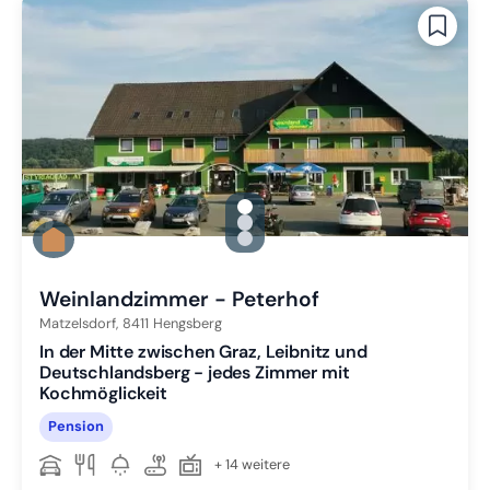
gallery.slide_selector
Zu Slide 1 wechseln
Zu Slide 2 wechseln
Zu Slide 3 wechseln
Weinlandzimmer - Peterhof
Matzelsdorf,
8411
Hengsberg
In der Mitte zwischen Graz, Leibnitz und
Deutschlandsberg - jedes Zimmer mit
Kochmöglickeit
Pension
+ 14 weitere