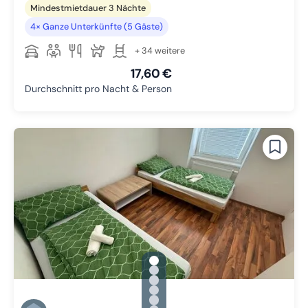
Mindestmietdauer 3 Nächte
4× Ganze Unterkünfte (5 Gäste)
+ 34 weitere
17,60 €
Durchschnitt pro Nacht & Person
gallery.slide_selector
Zu Slide 1 wechseln
Zu Slide 2 wechseln
Zu Slide 3 wechseln
Zu Slide 4 wechseln