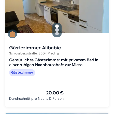
gallery.slide_selector
Zu Slide 1 wechseln
Zu Slide 2 wechseln
Zu Slide 3 wechseln
Gästezimmer Alibabic
Schlossbergstraße,
8504
Preding
Gemütliches Gästezimmer mit privatem Bad in
einer ruhigen Nachbarschaft zur Miete
Gästezimmer
20,00 €
Durchschnitt pro Nacht & Person