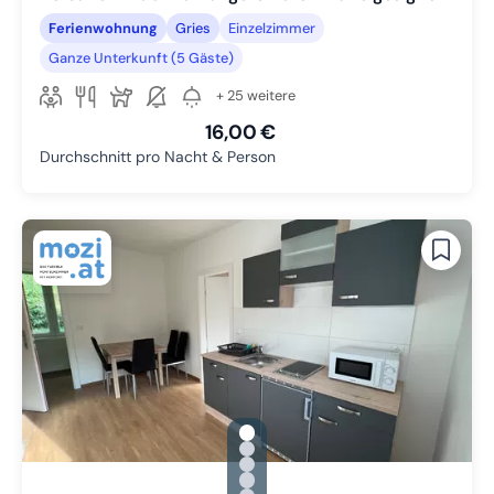
Ferienwohnung
Gries
Einzelzimmer
Ganze Unterkunft (5 Gäste)
+ 25 weitere
16,00 €
Durchschnitt pro Nacht & Person
gallery.slide_selector
Zu Slide 1 wechseln
Zu Slide 2 wechseln
Zu Slide 3 wechseln