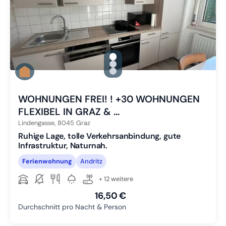
gallery.slide_selector
Zu Slide 1 wechseln
Zu Slide 2 wechseln
Zu Slide 3 wechseln
WOHNUNGEN FREI! ! +30 WOHNUNGEN
FLEXIBEL IN GRAZ & ...
Lindengasse,
8045
Graz
Ruhige Lage, tolle Verkehrsanbindung, gute
Infrastruktur, Naturnah.
Ferienwohnung
Andritz
+ 12 weitere
16,50 €
Durchschnitt pro Nacht & Person