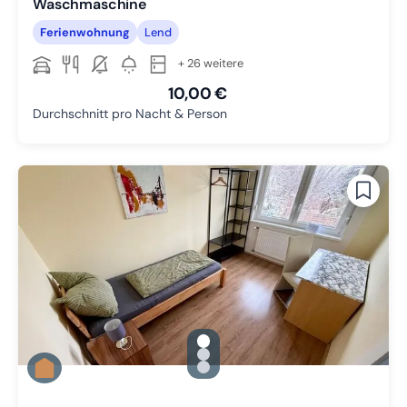
Waschmaschine
Ferienwohnung
Lend
+ 26 weitere
10,00 €
Durchschnitt pro Nacht & Person
gallery.slide_selector
Zu Slide 1 wechseln
Zu Slide 2 wechseln
Zu Slide 3 wechseln