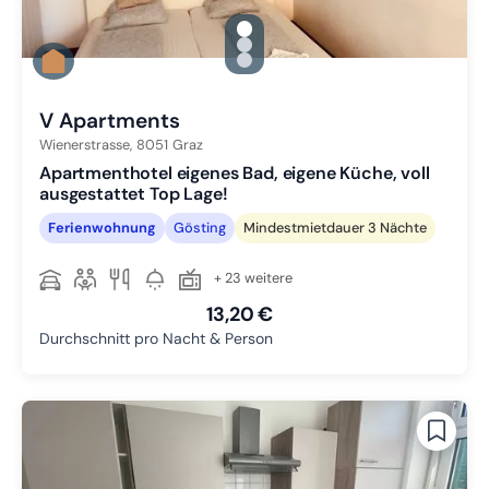
gallery.slide_selector
Zu Slide 1 wechseln
Zu Slide 2 wechseln
Zu Slide 3 wechseln
V Apartments
Wienerstrasse,
8051
Graz
Apartmenthotel eigenes Bad, eigene Küche, voll
ausgestattet Top Lage!
Ferienwohnung
Gösting
Mindestmietdauer 3 Nächte
+ 23 weitere
13,20 €
Durchschnitt pro Nacht & Person