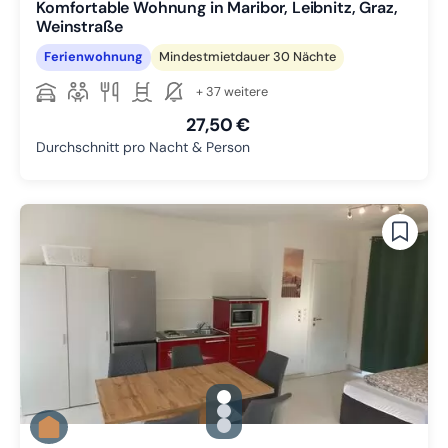
Komfortable Wohnung in Maribor, Leibnitz, Graz,
Weinstraße
Ferienwohnung
Mindestmietdauer 30 Nächte
+ 37 weitere
27,50 €
Durchschnitt pro Nacht & Person
gallery.slide_selector
Zu Slide 1 wechseln
Zu Slide 2 wechseln
Zu Slide 3 wechseln