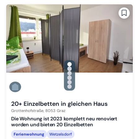
gallery.slide_selector
Zu Slide 1 wechseln
Zu Slide 2 wechseln
Zu Slide 3 wechseln
Zu Slide 4 wechseln
Zu Slide 5 wechseln
Zu Slide 6 wechseln
20+ Einzelbetten in gleichen Haus
Grottenhofstraße,
8053
Graz
Die Wohnung ist 2023 komplett neu renoviert
worden und bieten 20 Einzelbetten
Ferienwohnung
Wetzelsdorf