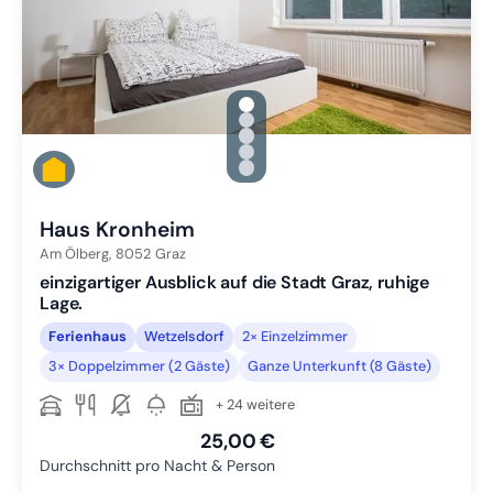
gallery.slide_selector
Zu Slide 1 wechseln
Zu Slide 2 wechseln
Zu Slide 3 wechseln
Zu Slide 4 wechseln
Zu Slide 5 wechseln
Haus Kronheim
Am Ölberg,
8052
Graz
einzigartiger Ausblick auf die Stadt Graz, ruhige
Lage.
Ferienhaus
Wetzelsdorf
2× Einzelzimmer
3× Doppelzimmer (2 Gäste)
Ganze Unterkunft (8 Gäste)
+ 24 weitere
25,00 €
Durchschnitt pro Nacht & Person