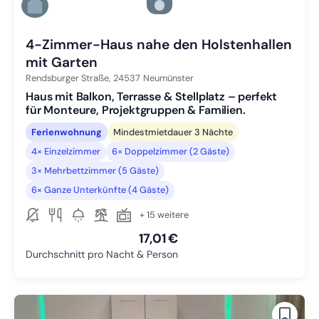
Zu Slide 5 wechseln
Zu Slide 6 wechseln
4-Zimmer-Haus nahe den Holstenhallen
mit Garten
Rendsburger Straße,
24537
Neumünster
Haus mit Balkon, Terrasse & Stellplatz – perfekt
für Monteure, Projektgruppen & Familien.
Ferienwohnung
Mindestmietdauer 3 Nächte
4× Einzelzimmer
6× Doppelzimmer (2 Gäste)
3× Mehrbettzimmer (5 Gäste)
6× Ganze Unterkünfte (4 Gäste)
+ 15 weitere
17,01 €
Durchschnitt pro Nacht & Person