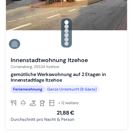
gallery.slide_selector
Zu Slide 1 wechseln
Zu Slide 2 wechseln
Zu Slide 3 wechseln
Zu Slide 4 wechseln
Zu Slide 5 wechseln
Zu Slide 6 wechseln
Innenstadtwohnung Itzehoe
Coriansberg,
25524
Itzehoe
gemütliche Werkswohnung auf 2 Etagen in
Innenstadtlage Itzehoe
Ferienwohnung
Ganze Unterkunft (8 Gäste)
+ 12 weitere
21,88 €
Durchschnitt pro Nacht & Person