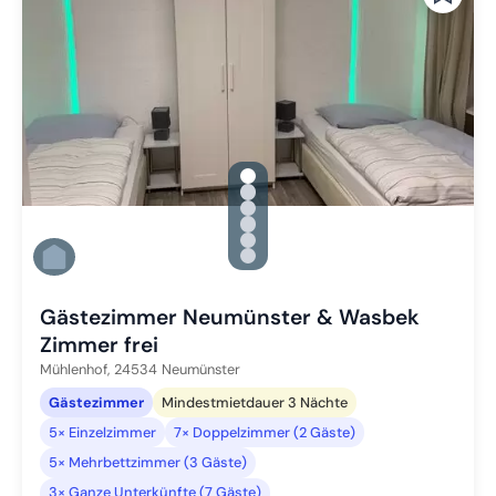
gallery.slide_selector
Zu Slide 1 wechseln
Zu Slide 2 wechseln
Zu Slide 3 wechseln
Zu Slide 4 wechseln
Zu Slide 5 wechseln
Zu Slide 6 wechseln
Gästezimmer Neumünster & Wasbek
Zimmer frei
Mühlenhof,
24534
Neumünster
Gästezimmer
Mindestmietdauer 3 Nächte
5× Einzelzimmer
7× Doppelzimmer (2 Gäste)
5× Mehrbettzimmer (3 Gäste)
3× Ganze Unterkünfte (7 Gäste)