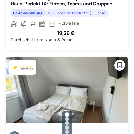
Haus. Perfekt für Firmen, Teams und Gruppen.
Ferienwohnung
10× Ganze Unterkünfte (5 Gäste)
+ 21 weitere
19,26 €
Durchschnitt pro Nacht & Person
gallery.slide_selector
Zu Slide 1 wechseln
Zu Slide 2 wechseln
Zu Slide 3 wechseln
Zu Slide 4 wechseln