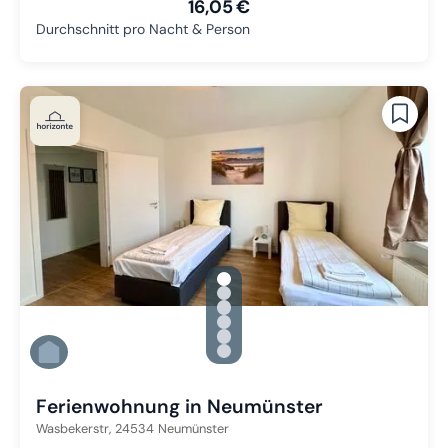
16,05 €
Durchschnitt pro Nacht & Person
gallery.slide_selector
Zu Slide 1 wechseln
Zu Slide 2 wechseln
Zu Slide 3 wechseln
Zu Slide 4 wechseln
Zu Slide 5 wechseln
Zu Slide 6 wechseln
Ferienwohnung in Neumünster
Wasbekerstr,
24534
Neumünster