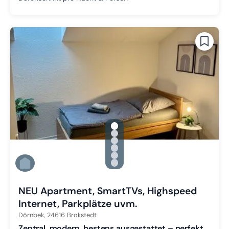
gallery.slide_selector
Zu Slide 1 wechseln
Zu Slide 2 wechseln
Zu Slide 3 wechseln
Zu Slide 4 wechseln
Zu Slide 5 wechseln
Zu Slide 6 wechseln
NEU Apartment, SmartTVs, Highspeed
Internet, Parkplätze uvm.
Dörnbek,
24616
Brokstedt
Zentral, modern, bestens ausgestattet – perfekt