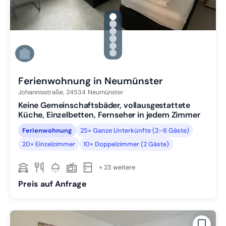
gallery.slide_selector
Zu Slide 1 wechseln
Zu Slide 2 wechseln
Zu Slide 3 wechseln
Zu Slide 4 wechseln
Zu Slide 5 wechseln
Zu Slide 6 wechseln
Ferienwohnung in Neumünster
Johannisstraße,
24534
Neumünster
Keine Gemeinschaftsbäder, vollausgestattete
Küche, Einzelbetten, Fernseher in jedem Zimmer
Ferienwohnung
25× Ganze Unterkünfte (2–6 Gäste)
20× Einzelzimmer
10× Doppelzimmer (2 Gäste)
+ 23 weitere
Preis auf Anfrage