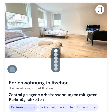
gallery.slide_selector
Zu Slide 1 wechseln
Zu Slide 2 wechseln
Zu Slide 3 wechseln
Zu Slide 4 wechseln
Zu Slide 5 wechseln
Zu Slide 6 wechseln
Ferienwohnung in Itzehoe
Brückenstraße,
25524
Itzehoe
Zentral gelegene Arbeiterwohnungen mit guten
Parkmöglichkeiten
Ferienwohnung
6× Ganze Unterkünfte
Einzelzimmer