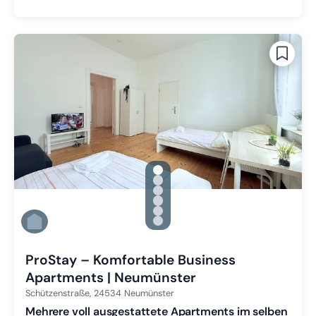
gallery.slide_selector
Zu Slide 1 wechseln
Zu Slide 2 wechseln
Zu Slide 3 wechseln
Zu Slide 4 wechseln
Zu Slide 5 wechseln
Zu Slide 6 wechseln
ProStay – Komfortable Business
Apartments | Neumünster
Schützenstraße,
24534
Neumünster
Mehrere voll ausgestattete Apartments im selben