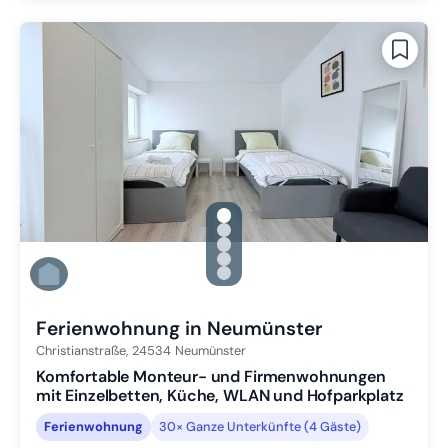
gallery.slide_selector
Zu Slide 1 wechseln
Zu Slide 2 wechseln
Zu Slide 3 wechseln
Zu Slide 4 wechseln
Zu Slide 5 wechseln
Ferienwohnung in Neumünster
Christianstraße,
24534
Neumünster
Komfortable Monteur- und Firmenwohnungen
mit Einzelbetten, Küche, WLAN und Hofparkplatz
Ferienwohnung
30× Ganze Unterkünfte (4 Gäste)