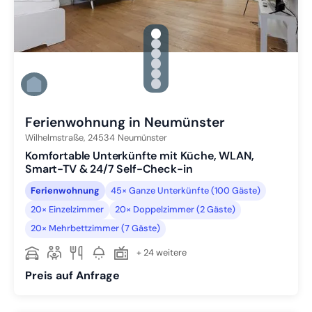
gallery.slide_selector
Zu Slide 1 wechseln
Zu Slide 2 wechseln
Zu Slide 3 wechseln
Zu Slide 4 wechseln
Zu Slide 5 wechseln
Zu Slide 6 wechseln
Ferienwohnung in Neumünster
Wilhelmstraße,
24534
Neumünster
Komfortable Unterkünfte mit Küche, WLAN,
Smart-TV & 24/7 Self-Check-in
Ferienwohnung
45× Ganze Unterkünfte (100 Gäste)
20× Einzelzimmer
20× Doppelzimmer (2 Gäste)
20× Mehrbettzimmer (7 Gäste)
+ 24 weitere
Preis auf Anfrage