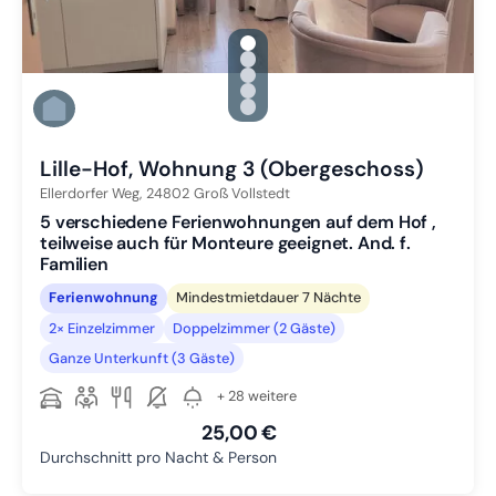
gallery.slide_selector
Zu Slide 1 wechseln
Zu Slide 2 wechseln
Zu Slide 3 wechseln
Zu Slide 4 wechseln
Zu Slide 5 wechseln
Lille-Hof, Wohnung 3 (Obergeschoss)
Ellerdorfer Weg,
24802
Groß Vollstedt
5 verschiedene Ferienwohnungen auf dem Hof ,
teilweise auch für Monteure geeignet. And. f.
Familien
Ferienwohnung
Mindestmietdauer 7 Nächte
2× Einzelzimmer
Doppelzimmer (2 Gäste)
Ganze Unterkunft (3 Gäste)
+ 28 weitere
25,00 €
Durchschnitt pro Nacht & Person