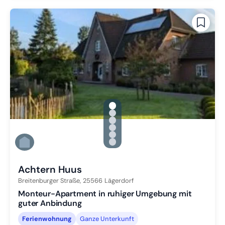
gallery.slide_selector
Zu Slide 1 wechseln
Zu Slide 2 wechseln
Zu Slide 3 wechseln
Zu Slide 4 wechseln
Zu Slide 5 wechseln
Zu Slide 6 wechseln
Achtern Huus
Breitenburger Straße,
25566
Lägerdorf
Monteur-Apartment in ruhiger Umgebung mit
guter Anbindung
Ferienwohnung
Ganze Unterkunft