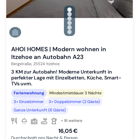
gallery.slide_selector
Zu Slide 1 wechseln
Zu Slide 2 wechseln
Zu Slide 3 wechseln
Zu Slide 4 wechseln
Zu Slide 5 wechseln
Zu Slide 6 wechseln
AHOI HOMES | Modern wohnen in
Itzehoe an Autobahn A23
Bergstraße,
25524
Itzehoe
3 KM zur Autobahn! Moderne Unterkunft in
perfekter Lage mit Einzelbetten, Küche, Smart-
TVs uvm.
Ferienwohnung
Mindestmietdauer 3 Nächte
3× Einzelzimmer
3× Doppelzimmer (2 Gäste)
Ganze Unterkunft (6 Gäste)
+ 16 weitere
16,05 €
Durchschnitt pro Nacht & Person