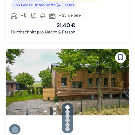
35× Ganze Unterkünfte (4 Gäste)
+ 23 weitere
21,40 €
Durchschnitt pro Nacht & Person
gallery.slide_selector
Zu Slide 1 wechseln
Zu Slide 2 wechseln
Zu Slide 3 wechseln
Zu Slide 4 wechseln
Zu Slide 5 wechseln
Zu Slide 6 wechseln