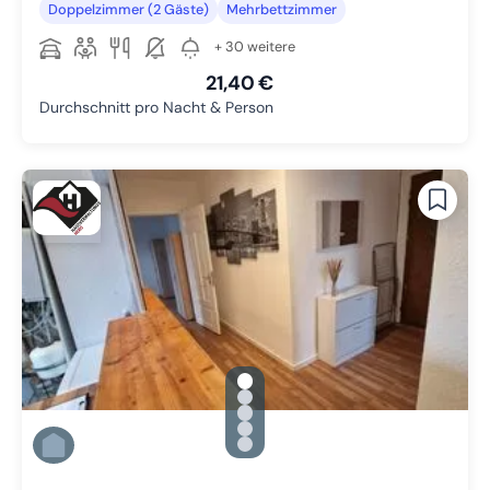
Doppelzimmer (2 Gäste)
Mehrbettzimmer
+ 30 weitere
21,40 €
Durchschnitt pro Nacht & Person
gallery.slide_selector
Zu Slide 1 wechseln
Zu Slide 2 wechseln
Zu Slide 3 wechseln
Zu Slide 4 wechseln
Zu Slide 5 wechseln