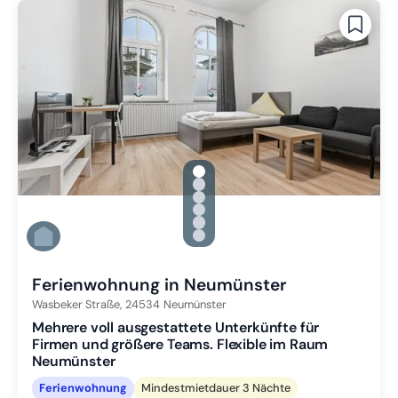
gallery.slide_selector
Zu Slide 1 wechseln
Zu Slide 2 wechseln
Zu Slide 3 wechseln
Zu Slide 4 wechseln
Zu Slide 5 wechseln
Zu Slide 6 wechseln
Ferienwohnung in Neumünster
Wasbeker Straße,
24534
Neumünster
Mehrere voll ausgestattete Unterkünfte für
Firmen und größere Teams. Flexible im Raum
Neumünster
Ferienwohnung
Mindestmietdauer 3 Nächte