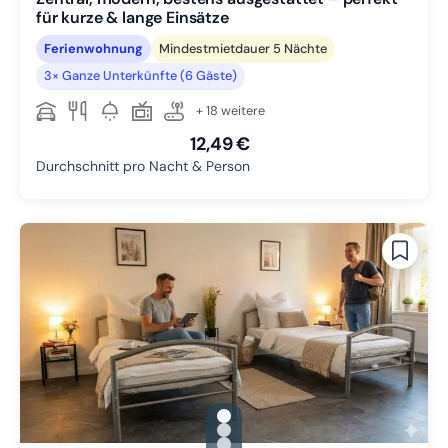
für kurze & lange Einsätze
Ferienwohnung
Mindestmietdauer 5 Nächte
3× Ganze Unterkünfte (6 Gäste)
+ 18 weitere
12,49 €
Durchschnitt pro Nacht & Person
gallery.slide_selector
Zu Slide 1 wechseln
Zu Slide 2 wechseln