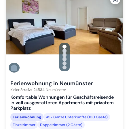
gallery.slide_selector
Zu Slide 1 wechseln
Zu Slide 2 wechseln
Zu Slide 3 wechseln
Zu Slide 4 wechseln
Zu Slide 5 wechseln
Zu Slide 6 wechseln
Ferienwohnung in Neumünster
Kieler Straße,
24534
Neumünster
Komfortable Wohnungen für Geschäftsreisende
in voll ausgestatteten Apartments mit privatem
Parkplatz
Ferienwohnung
45× Ganze Unterkünfte (100 Gäste)
Einzelzimmer
Doppelzimmer (2 Gäste)