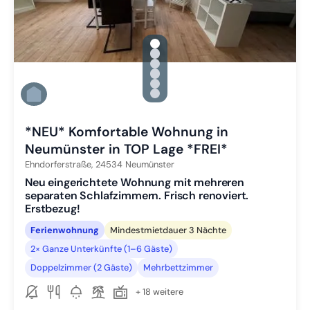
gallery.slide_selector
Zu Slide 1 wechseln
Zu Slide 2 wechseln
Zu Slide 3 wechseln
Zu Slide 4 wechseln
Zu Slide 5 wechseln
Zu Slide 6 wechseln
*NEU* Komfortable Wohnung in
Neumünster in TOP Lage *FREI*
Ehndorferstraße,
24534
Neumünster
Neu eingerichtete Wohnung mit mehreren
separaten Schlafzimmern. Frisch renoviert.
Erstbezug!
Ferienwohnung
Mindestmietdauer 3 Nächte
2× Ganze Unterkünfte (1–6 Gäste)
Doppelzimmer (2 Gäste)
Mehrbettzimmer
+ 18 weitere