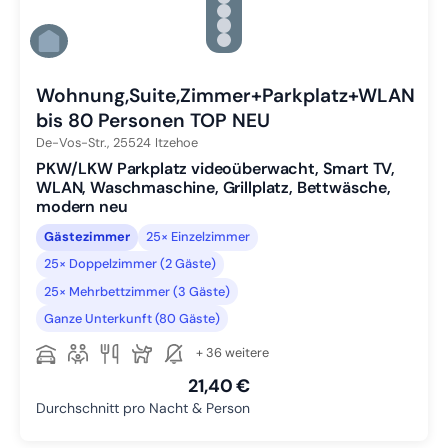
Zu Slide 3 wechseln
Zu Slide 4 wechseln
Zu Slide 5 wechseln
Zu Slide 6 wechseln
Wohnung,Suite,Zimmer+Parkplatz+WLAN
bis 80 Personen TOP NEU
De-Vos-Str.,
25524
Itzehoe
PKW/LKW Parkplatz videoüberwacht, Smart TV,
WLAN, Waschmaschine, Grillplatz, Bettwäsche,
modern neu
Gästezimmer
25× Einzelzimmer
25× Doppelzimmer (2 Gäste)
25× Mehrbettzimmer (3 Gäste)
Ganze Unterkunft (80 Gäste)
+ 36 weitere
21,40 €
Durchschnitt pro Nacht & Person