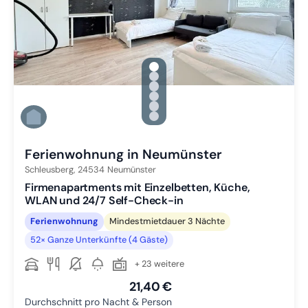
gallery.slide_selector
Zu Slide 1 wechseln
Zu Slide 2 wechseln
Zu Slide 3 wechseln
Zu Slide 4 wechseln
Zu Slide 5 wechseln
Zu Slide 6 wechseln
Ferienwohnung in Neumünster
Schleusberg,
24534
Neumünster
Firmenapartments mit Einzelbetten, Küche,
WLAN und 24/7 Self-Check-in
Ferienwohnung
Mindestmietdauer 3 Nächte
52× Ganze Unterkünfte (4 Gäste)
+ 23 weitere
21,40 €
Durchschnitt pro Nacht & Person