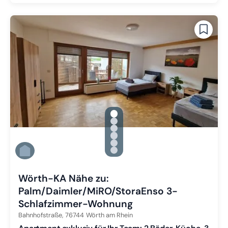
gallery.slide_selector
Zu Slide 1 wechseln
Zu Slide 2 wechseln
Zu Slide 3 wechseln
Zu Slide 4 wechseln
Zu Slide 5 wechseln
Zu Slide 6 wechseln
Wörth-KA Nähe zu:
Palm/Daimler/MiRO/StoraEnso 3-
Schlafzimmer-Wohnung
Bahnhofstraße,
76744
Wörth am Rhein