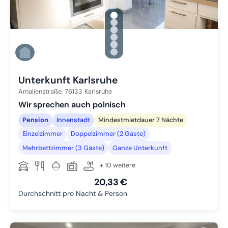
gallery.slide_selector
Zu Slide 1 wechseln
Zu Slide 2 wechseln
Zu Slide 3 wechseln
Zu Slide 4 wechseln
Zu Slide 5 wechseln
Zu Slide 6 wechseln
Unterkunft Karlsruhe
Amalienstraße,
76133
Karlsruhe
Wir sprechen auch polnisch
Pension
Innenstadt
Mindestmietdauer 7 Nächte
Einzelzimmer
Doppelzimmer (2 Gäste)
Mehrbettzimmer (3 Gäste)
Ganze Unterkunft
+ 10 weitere
20,33 €
Durchschnitt pro Nacht & Person