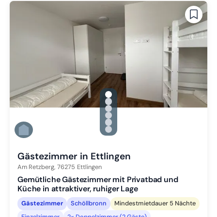
gallery.slide_selector
Zu Slide 1 wechseln
Zu Slide 2 wechseln
Zu Slide 3 wechseln
Zu Slide 4 wechseln
Zu Slide 5 wechseln
Zu Slide 6 wechseln
Gästezimmer in Ettlingen
Am Retzberg,
76275
Ettlingen
Gemütliche Gästezimmer mit Privatbad und
Küche in attraktiver, ruhiger Lage
Gästezimmer
Schöllbronn
Mindestmietdauer 5 Nächte
Einzelzimmer
2× Doppelzimmer (2 Gäste)