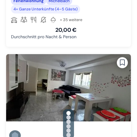
Ferienwohnung
Michelbach
4× Ganze Unterkünfte (4–5 Gäste)
+ 35 weitere
20,00 €
Durchschnitt pro Nacht & Person
gallery.slide_selector
Zu Slide 1 wechseln
Zu Slide 2 wechseln
Zu Slide 3 wechseln
Zu Slide 4 wechseln
Zu Slide 5 wechseln