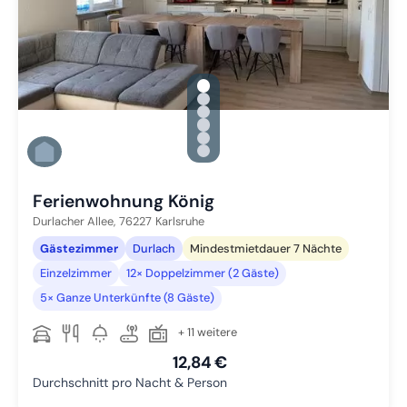
gallery.slide_selector
Zu Slide 1 wechseln
Zu Slide 2 wechseln
Zu Slide 3 wechseln
Zu Slide 4 wechseln
Zu Slide 5 wechseln
Zu Slide 6 wechseln
Ferienwohnung König
Durlacher Allee,
76227
Karlsruhe
Gästezimmer
Durlach
Mindestmietdauer 7 Nächte
Einzelzimmer
12× Doppelzimmer (2 Gäste)
5× Ganze Unterkünfte (8 Gäste)
+ 11 weitere
12,84 €
Durchschnitt pro Nacht & Person