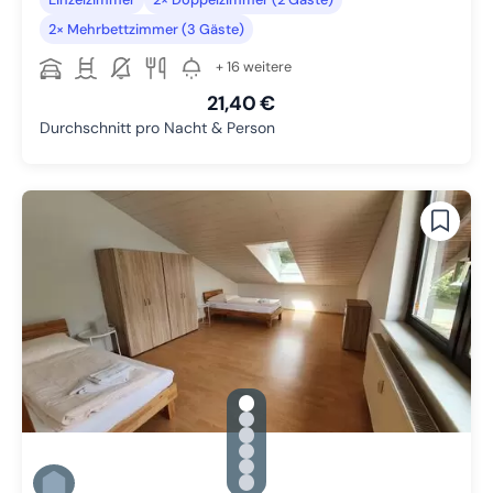
2× Mehrbettzimmer (3 Gäste)
+ 16 weitere
21,40 €
Durchschnitt pro Nacht & Person
gallery.slide_selector
Zu Slide 1 wechseln
Zu Slide 2 wechseln
Zu Slide 3 wechseln
Zu Slide 4 wechseln
Zu Slide 5 wechseln