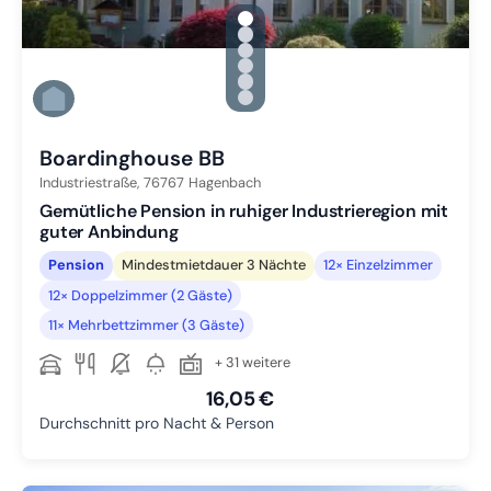
gallery.slide_selector
Zu Slide 1 wechseln
Zu Slide 2 wechseln
Zu Slide 3 wechseln
Zu Slide 4 wechseln
Zu Slide 5 wechseln
Zu Slide 6 wechseln
Boardinghouse BB
Industriestraße,
76767
Hagenbach
Gemütliche Pension in ruhiger Industrieregion mit
guter Anbindung
Pension
Mindestmietdauer 3 Nächte
12× Einzelzimmer
12× Doppelzimmer (2 Gäste)
11× Mehrbettzimmer (3 Gäste)
+ 31 weitere
16,05 €
Durchschnitt pro Nacht & Person