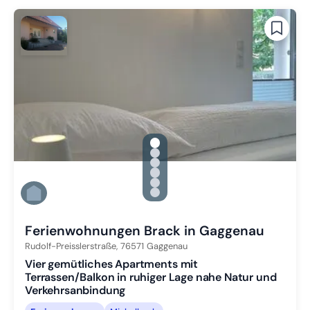
gallery.slide_selector
Zu Slide 1 wechseln
Zu Slide 2 wechseln
Zu Slide 3 wechseln
Zu Slide 4 wechseln
Zu Slide 5 wechseln
Zu Slide 6 wechseln
Ferienwohnungen Brack in Gaggenau
Rudolf-Preisslerstraße,
76571
Gaggenau
Vier gemütliches Apartments mit
Terrassen/Balkon in ruhiger Lage nahe Natur und
Verkehrsanbindung