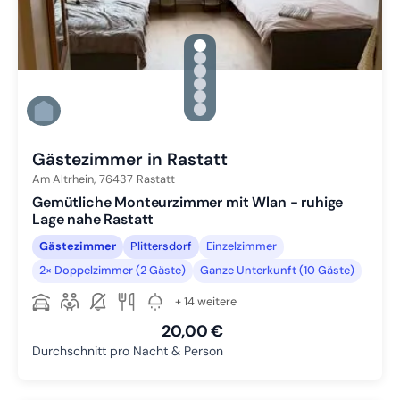
gallery.slide_selector
Zu Slide 1 wechseln
Zu Slide 2 wechseln
Zu Slide 3 wechseln
Zu Slide 4 wechseln
Zu Slide 5 wechseln
Zu Slide 6 wechseln
Gästezimmer in Rastatt
Am Altrhein,
76437
Rastatt
Gemütliche Monteurzimmer mit Wlan - ruhige
Lage nahe Rastatt
Gästezimmer
Plittersdorf
Einzelzimmer
2× Doppelzimmer (2 Gäste)
Ganze Unterkunft (10 Gäste)
+ 14 weitere
20,00 €
Durchschnitt pro Nacht & Person