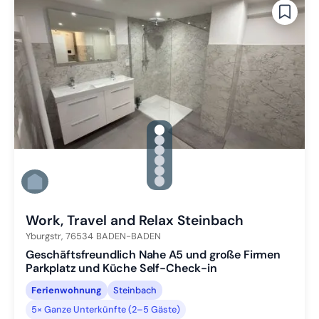
gallery.slide_selector
Zu Slide 1 wechseln
Zu Slide 2 wechseln
Zu Slide 3 wechseln
Zu Slide 4 wechseln
Zu Slide 5 wechseln
Zu Slide 6 wechseln
Work, Travel and Relax Steinbach
Yburgstr,
76534
BADEN-BADEN
Geschäftsfreundlich Nahe A5 und große Firmen
Parkplatz und Küche Self-Check-in
Ferienwohnung
Steinbach
5× Ganze Unterkünfte (2–5 Gäste)