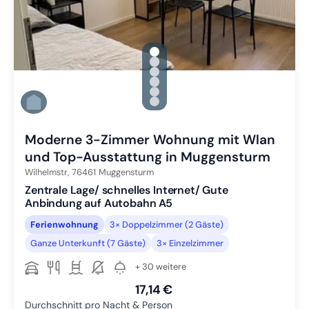
gallery.slide_selector
Zu Slide 1 wechseln
Zu Slide 2 wechseln
Zu Slide 3 wechseln
Zu Slide 4 wechseln
Zu Slide 5 wechseln
Zu Slide 6 wechseln
Moderne 3-Zimmer Wohnung mit Wlan
und Top-Ausstattung in Muggensturm
Wilhelmstr,
76461
Muggensturm
Zentrale Lage/ schnelles Internet/ Gute
Anbindung auf Autobahn A5
Ferienwohnung
3× Doppelzimmer (2 Gäste)
Ganze Unterkunft (7 Gäste)
3× Einzelzimmer
+ 30 weitere
17,14 €
Durchschnitt pro Nacht & Person