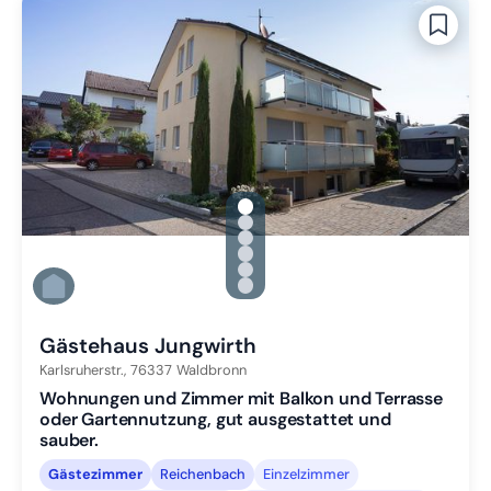
gallery.slide_selector
Zu Slide 1 wechseln
Zu Slide 2 wechseln
Zu Slide 3 wechseln
Zu Slide 4 wechseln
Zu Slide 5 wechseln
Zu Slide 6 wechseln
Gästehaus Jungwirth
Karlsruherstr.,
76337
Waldbronn
Wohnungen und Zimmer mit Balkon und Terrasse
oder Gartennutzung, gut ausgestattet und
sauber.
Gästezimmer
Reichenbach
Einzelzimmer