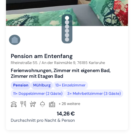
gallery.slide_selector
Zu Slide 1 wechseln
Zu Slide 2 wechseln
Zu Slide 3 wechseln
Zu Slide 4 wechseln
Zu Slide 5 wechseln
Zu Slide 6 wechseln
Pension am Entenfang
Rheinstraße 55. / An der Rainmühle 9,
76185
Karlsruhe
Ferienwohnungen, Zimmer mit eigenem Bad,
Zimmer mit Etagen Bad
Pension
Mühlburg
13× Einzelzimmer
11× Doppelzimmer (2 Gäste)
3× Mehrbettzimmer (3 Gäste)
+ 26 weitere
14,26 €
Durchschnitt pro Nacht & Person