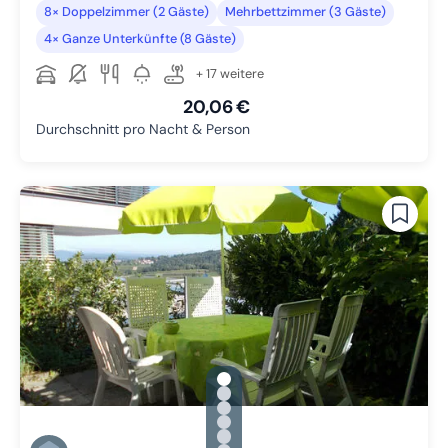
8× Doppelzimmer (2 Gäste)
Mehrbettzimmer (3 Gäste)
4× Ganze Unterkünfte (8 Gäste)
+ 17 weitere
20,06 €
Durchschnitt pro Nacht & Person
gallery.slide_selector
Zu Slide 1 wechseln
Zu Slide 2 wechseln
Zu Slide 3 wechseln
Zu Slide 4 wechseln