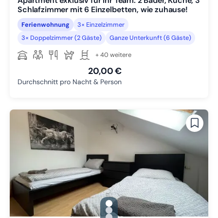
Apartment exklusiv für Ihr Team: 2 Bäder, Küche, 3
Schlafzimmer mit 6 Einzelbetten, wie zuhause!
Ferienwohnung
3× Einzelzimmer
3× Doppelzimmer (2 Gäste)
Ganze Unterkunft (6 Gäste)
+ 40 weitere
20,00 €
Durchschnitt pro Nacht & Person
gallery.slide_selector
Zu Slide 1 wechseln