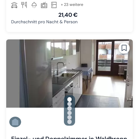
+ 23 weitere
21,40 €
Durchschnitt pro Nacht & Person
gallery.slide_selector
Zu Slide 1 wechseln
Zu Slide 2 wechseln
Zu Slide 3 wechseln
Zu Slide 4 wechseln
Zu Slide 5 wechseln
Zu Slide 6 wechseln
Einzel- und Doppelzimmer in Waldbronn