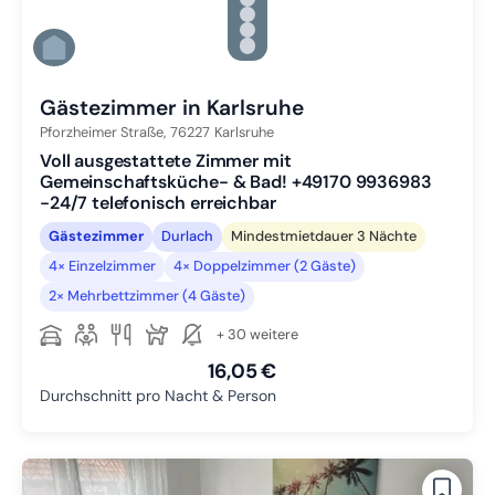
Zu Slide 2 wechseln
Zu Slide 3 wechseln
Zu Slide 4 wechseln
Zu Slide 5 wechseln
Zu Slide 6 wechseln
Gästezimmer in Karlsruhe
Pforzheimer Straße,
76227
Karlsruhe
Voll ausgestattete Zimmer mit
Gemeinschaftsküche- & Bad! +49170 9936983
-24/7 telefonisch erreichbar
Gästezimmer
Durlach
Mindestmietdauer 3 Nächte
4× Einzelzimmer
4× Doppelzimmer (2 Gäste)
2× Mehrbettzimmer (4 Gäste)
+ 30 weitere
16,05 €
Durchschnitt pro Nacht & Person