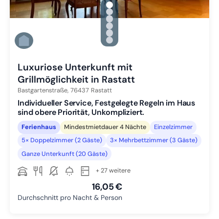
gallery.slide_selector
Zu Slide 1 wechseln
Zu Slide 2 wechseln
Zu Slide 3 wechseln
Zu Slide 4 wechseln
Zu Slide 5 wechseln
Zu Slide 6 wechseln
Luxuriose Unterkunft mit
Grillmöglichkeit in Rastatt
Bastgartenstraße,
76437
Rastatt
Individueller Service, Festgelegte Regeln im Haus
sind obere Priorität, Unkompliziert.
Ferienhaus
Mindestmietdauer 4 Nächte
Einzelzimmer
5× Doppelzimmer (2 Gäste)
3× Mehrbettzimmer (3 Gäste)
Ganze Unterkunft (20 Gäste)
+ 27 weitere
16,05 €
Durchschnitt pro Nacht & Person