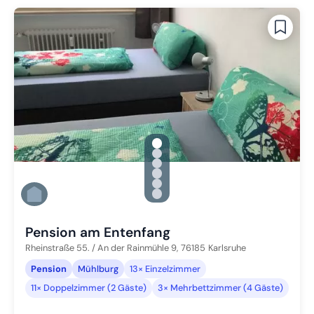
gallery.slide_selector
Zu Slide 1 wechseln
Zu Slide 2 wechseln
Zu Slide 3 wechseln
Zu Slide 4 wechseln
Zu Slide 5 wechseln
Zu Slide 6 wechseln
Pension am Entenfang
Rheinstraße 55. / An der Rainmühle 9,
76185
Karlsruhe
Pension
Mühlburg
13× Einzelzimmer
11× Doppelzimmer (2 Gäste)
3× Mehrbettzimmer (4 Gäste)