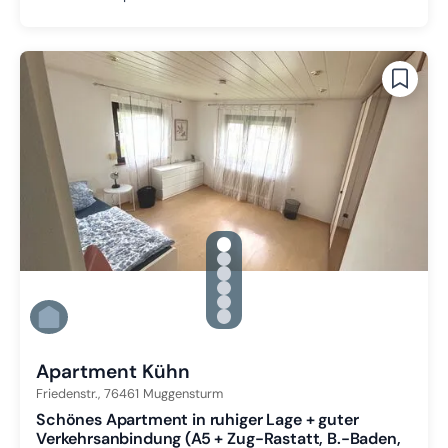
gallery.slide_selector
Zu Slide 1 wechseln
Zu Slide 2 wechseln
Zu Slide 3 wechseln
Zu Slide 4 wechseln
Zu Slide 5 wechseln
Zu Slide 6 wechseln
Apartment Kühn
Friedenstr.,
76461
Muggensturm
Schönes Apartment in ruhiger Lage + guter
Verkehrsanbindung (A5 + Zug-Rastatt, B.-Baden,