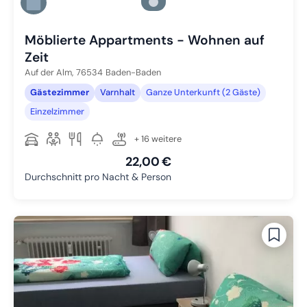
Zu Slide 5 wechseln
Zu Slide 6 wechseln
Möblierte Appartments - Wohnen auf
Zeit
Auf der Alm,
76534
Baden-Baden
Gästezimmer
Varnhalt
Ganze Unterkunft (2 Gäste)
Einzelzimmer
+ 16 weitere
22,00 €
Durchschnitt pro Nacht & Person