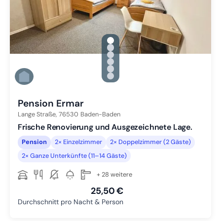
gallery.slide_selector
Zu Slide 1 wechseln
Zu Slide 2 wechseln
Zu Slide 3 wechseln
Zu Slide 4 wechseln
Zu Slide 5 wechseln
Zu Slide 6 wechseln
Pension Ermar
Lange Straße,
76530
Baden-Baden
Frische Renovierung und Ausgezeichnete Lage.
Pension
2× Einzelzimmer
2× Doppelzimmer (2 Gäste)
2× Ganze Unterkünfte (11–14 Gäste)
+ 28 weitere
25,50 €
Durchschnitt pro Nacht & Person