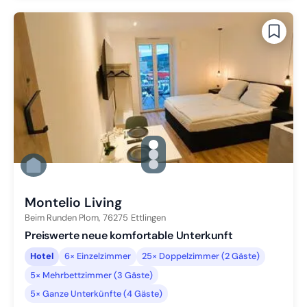
gallery.slide_selector
Zu Slide 1 wechseln
Zu Slide 2 wechseln
Zu Slide 3 wechseln
Montelio Living
Beim Runden Plom,
76275
Ettlingen
Preiswerte neue komfortable Unterkunft
Hotel
6× Einzelzimmer
25× Doppelzimmer (2 Gäste)
5× Mehrbettzimmer (3 Gäste)
5× Ganze Unterkünfte (4 Gäste)