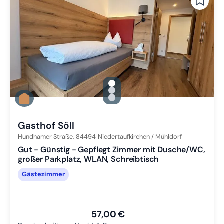
gallery.slide_selector
Zu Slide 1 wechseln
Zu Slide 2 wechseln
Zu Slide 3 wechseln
Gasthof Söll
Hundhamer Straße,
84494
Niedertaufkirchen / Mühldorf
Gut - Günstig - Gepflegt Zimmer mit Dusche/WC,
großer Parkplatz, WLAN, Schreibtisch
Gästezimmer
57,00 €