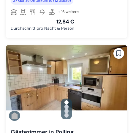
2× Ganze Unterkünfte (12 Gäste)
+ 16 weitere
12,84 €
Durchschnitt pro Nacht & Person
gallery.slide_selector
Zu Slide 1 wechseln
Zu Slide 2 wechseln
Zu Slide 3 wechseln
Zu Slide 4 wechseln
Gästezimmer in Polling