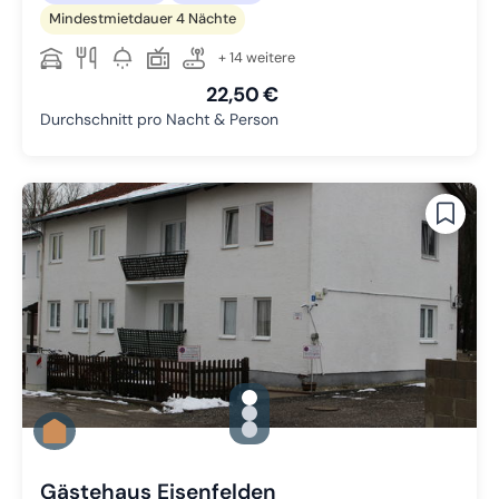
Mindestmietdauer 4 Nächte
+ 14 weitere
22,50 €
Durchschnitt pro Nacht & Person
gallery.slide_selector
Zu Slide 1 wechseln
Zu Slide 2 wechseln
Zu Slide 3 wechseln
Gästehaus Eisenfelden