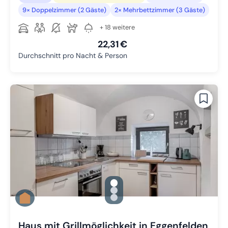
9× Doppelzimmer (2 Gäste)
2× Mehrbettzimmer (3 Gäste)
+ 18 weitere
22,31 €
Durchschnitt pro Nacht & Person
gallery.slide_selector
Zu Slide 1 wechseln
Zu Slide 2 wechseln
Zu Slide 3 wechseln
Haus mit Grillmöglichkeit in Eggenfelden