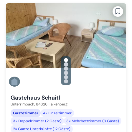
gallery.slide_selector
Zu Slide 1 wechseln
Zu Slide 2 wechseln
Zu Slide 3 wechseln
Zu Slide 4 wechseln
Zu Slide 5 wechseln
Zu Slide 6 wechseln
Gästehaus Schaitl
Unterrimbach,
84326
Falkenberg
Gästezimmer
4× Einzelzimmer
3× Doppelzimmer (2 Gäste)
3× Mehrbettzimmer (3 Gäste)
2× Ganze Unterkünfte (12 Gäste)