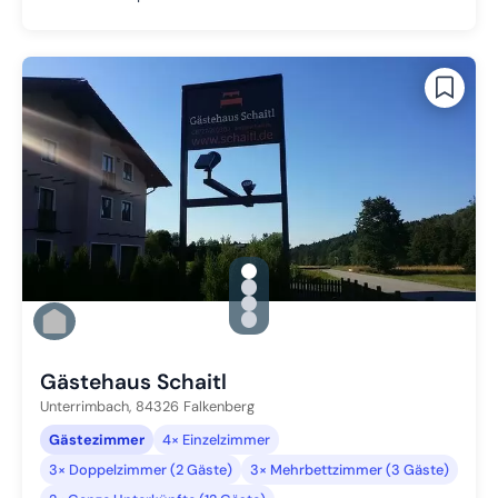
gallery.slide_selector
Zu Slide 1 wechseln
Zu Slide 2 wechseln
Zu Slide 3 wechseln
Zu Slide 4 wechseln
Gästehaus Schaitl
Unterrimbach,
84326
Falkenberg
Gästezimmer
4× Einzelzimmer
3× Doppelzimmer (2 Gäste)
3× Mehrbettzimmer (3 Gäste)