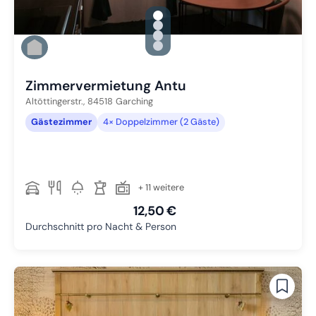
gallery.slide_selector
Zu Slide 1 wechseln
Zu Slide 2 wechseln
Zu Slide 3 wechseln
Zu Slide 4 wechseln
Zimmervermietung Antu
Altöttingerstr.,
84518
Garching
Gästezimmer
4× Doppelzimmer (2 Gäste)
+ 11 weitere
12,50 €
Durchschnitt pro Nacht & Person