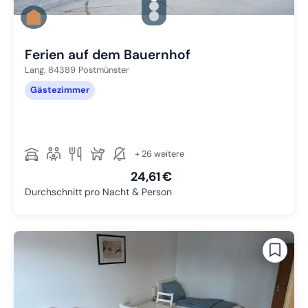
Zu Slide 1 wechseln
Zu Slide 2 wechseln
Zu Slide 3 wechseln
Ferien auf dem Bauernhof
Lang,
84389
Postmünster
Gästezimmer
+ 26 weitere
24,61 €
Durchschnitt pro Nacht & Person