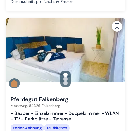
Durchschnitt pro Nacht & Person
gallery.slide_selector
Zu Slide 1 wechseln
Zu Slide 2 wechseln
Zu Slide 3 wechseln
Pferdegut Falkenberg
Moosweg,
84326
Falkenberg
- Sauber - Einzelzimmer - Doppelzimmer - WLAN
- TV - Parkplätze - Terrasse
Ferienwohnung
Taufkirchen