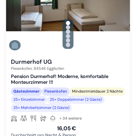
gallery.slide_selector
Zu Slide 1 wechseln
Zu Slide 2 wechseln
Zu Slide 3 wechseln
Zu Slide 4 wechseln
Zu Slide 5 wechseln
Zu Slide 6 wechseln
Durmerhof UG
Piesenkofen,
84546
Egglkofen
Pension Durmerhof! Moderne, komfortable
Monteurzimmer !!!
Gästezimmer
Piesenkofen
Mindestmietdauer 2 Nächte
25× Einzelzimmer
25× Doppelzimmer (2 Gäste)
25× Mehrbettzimmer (2 Gäste)
+ 34 weitere
16,05 €
Durchschnitt pro Nacht & Person