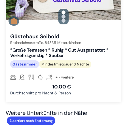
gallery.slide_selector
Zu Slide 1 wechseln
Zu Slide 2 wechseln
Zu Slide 3 wechseln
Gästehaus Seibold
Rothneichnerstraße,
84335
Mitterskirchen
*Große Terrassen * Ruhig * Gut Ausgestattet *
Verkehrsgünstig * Sauber
Gästezimmer
Mindestmietdauer 3 Nächte
+ 7 weitere
10,00 €
Durchschnitt pro Nacht & Person
Weitere Unterkünfte in der Nähe
sortiert nach Entfernung