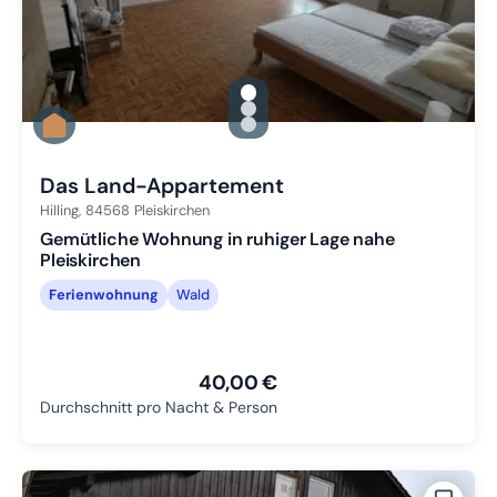
gallery.slide_selector
Zu Slide 1 wechseln
Zu Slide 2 wechseln
Zu Slide 3 wechseln
Das Land-Appartement
Hilling,
84568
Pleiskirchen
Gemütliche Wohnung in ruhiger Lage nahe
Pleiskirchen
Ferienwohnung
Wald
40,00 €
Durchschnitt pro Nacht & Person