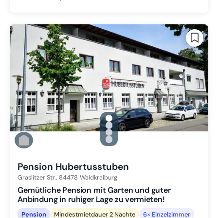
gallery.slide_selector
Zu Slide 1 wechseln
Zu Slide 2 wechseln
Zu Slide 3 wechseln
Zu Slide 4 wechseln
Pension Hubertusstuben
Graslitzer Str.,
84478
Waldkraiburg
Gemütliche Pension mit Garten und guter
Anbindung in ruhiger Lage zu vermieten!
Pension
Mindestmietdauer 2 Nächte
6× Einzelzimmer