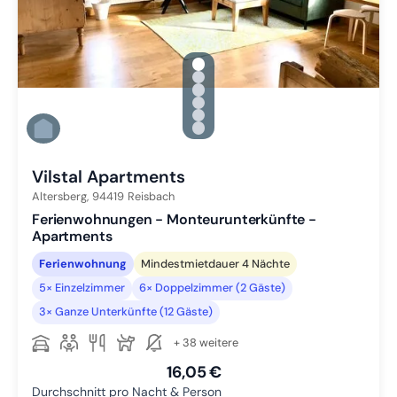
gallery.slide_selector
Zu Slide 1 wechseln
Zu Slide 2 wechseln
Zu Slide 3 wechseln
Zu Slide 4 wechseln
Zu Slide 5 wechseln
Zu Slide 6 wechseln
Vilstal Apartments
Altersberg,
94419
Reisbach
Ferienwohnungen - Monteurunterkünfte -
Apartments
Ferienwohnung
Mindestmietdauer 4 Nächte
5× Einzelzimmer
6× Doppelzimmer (2 Gäste)
3× Ganze Unterkünfte (12 Gäste)
+ 38 weitere
16,05 €
Durchschnitt pro Nacht & Person