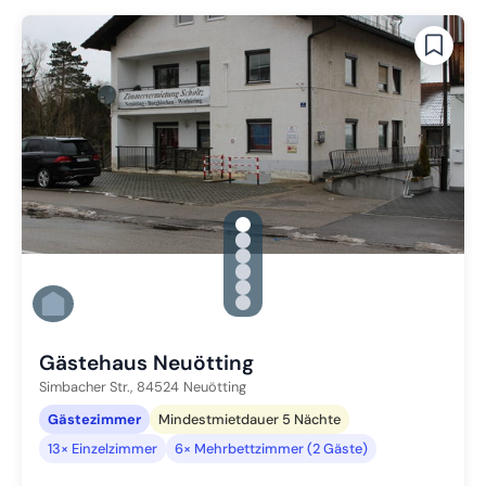
gallery.slide_selector
Zu Slide 1 wechseln
Zu Slide 2 wechseln
Zu Slide 3 wechseln
Zu Slide 4 wechseln
Zu Slide 5 wechseln
Zu Slide 6 wechseln
Gästehaus Neuötting
Simbacher Str.,
84524
Neuötting
Gästezimmer
Mindestmietdauer 5 Nächte
13× Einzelzimmer
6× Mehrbettzimmer (2 Gäste)