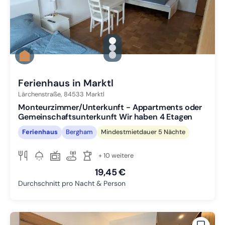
gallery.slide_selector
Zu Slide 1 wechseln
Zu Slide 2 wechseln
Zu Slide 3 wechseln
Ferienhaus in Marktl
Lärchenstraße,
84533
Marktl
Monteurzimmer/Unterkunft - Appartments oder
Gemeinschaftsunterkunft Wir haben 4 Etagen
Ferienhaus
Bergham
Mindestmietdauer 5 Nächte
+ 10 weitere
19,45 €
Durchschnitt pro Nacht & Person