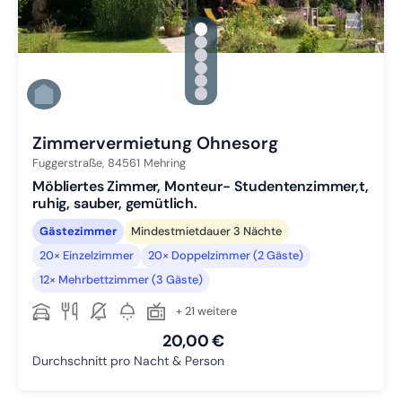
gallery.slide_selector
Zu Slide 1 wechseln
Zu Slide 2 wechseln
Zu Slide 3 wechseln
Zu Slide 4 wechseln
Zu Slide 5 wechseln
Zu Slide 6 wechseln
Zimmervermietung Ohnesorg
Fuggerstraße,
84561
Mehring
Möbliertes Zimmer, Monteur- Studentenzimmer,t,
ruhig, sauber, gemütlich.
Gästezimmer
Mindestmietdauer 3 Nächte
20× Einzelzimmer
20× Doppelzimmer (2 Gäste)
12× Mehrbettzimmer (3 Gäste)
+ 21 weitere
20,00 €
Durchschnitt pro Nacht & Person