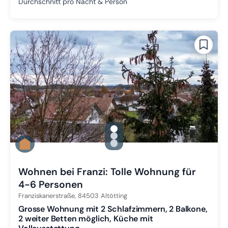
Durchschnitt pro Nacht & Person
gallery.slide_selector
Zu Slide 1 wechseln
Zu Slide 2 wechseln
Zu Slide 3 wechseln
Wohnen bei Franzi: Tolle Wohnung für
4-6 Personen
Franziskanerstraße,
84503
Altötting
Grosse Wohnung mit 2 Schlafzimmern, 2 Balkone,
2 weiter Betten möglich, Küche mit