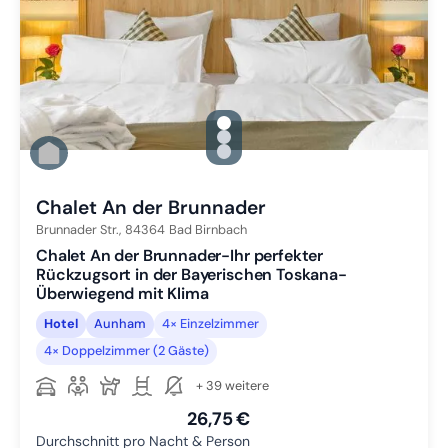
gallery.slide_selector
Zu Slide 1 wechseln
Zu Slide 2 wechseln
Zu Slide 3 wechseln
Chalet An der Brunnader
Brunnader Str.,
84364
Bad Birnbach
Chalet An der Brunnader-Ihr perfekter
Rückzugsort in der Bayerischen Toskana-
Überwiegend mit Klima
Hotel
Aunham
4× Einzelzimmer
4× Doppelzimmer (2 Gäste)
+ 39 weitere
26,75 €
Durchschnitt pro Nacht & Person