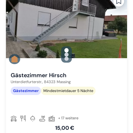
gallery.slide_selector
Zu Slide 1 wechseln
Zu Slide 2 wechseln
Zu Slide 3 wechseln
Gästezimmer Hirsch
Unterdietfurterstr.,
84323
Massing
Gästezimmer
Mindestmietdauer 5 Nächte
+ 17 weitere
15,00 €