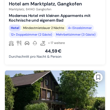
Hotel am Marktplatz, Gangkofen
Marktplatz,
84140
Gangkofen
Modernes Hotel mit kleinen Apparments mit
Kochnische und eigenem Bad
Hotel
Mindestmietdauer 2 Nächte
4× Einzelzimmer
12× Doppelzimmer (2 Gäste)
Mehrbettzimmer (3 Gäste)
+ 17 weitere
44,59 €
Durchschnitt pro Nacht & Person