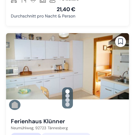
21,40 €
Durchschnitt pro Nacht & Person
gallery.slide_selector
Zu Slide 1 wechseln
Zu Slide 2 wechseln
Zu Slide 3 wechseln
Zu Slide 4 wechseln
Ferienhaus Klünner
Neumühlweg,
92723
Tännesberg