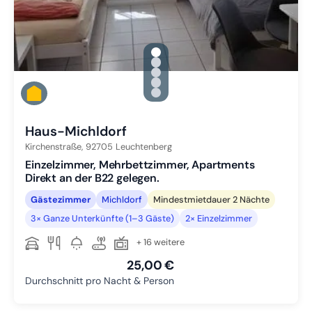
gallery.slide_selector
Zu Slide 1 wechseln
Zu Slide 2 wechseln
Zu Slide 3 wechseln
Zu Slide 4 wechseln
Zu Slide 5 wechseln
Haus-Michldorf
Kirchenstraße,
92705
Leuchtenberg
Einzelzimmer, Mehrbettzimmer, Apartments
Direkt an der B22 gelegen.
Gästezimmer
Michldorf
Mindestmietdauer 2 Nächte
3× Ganze Unterkünfte (1–3 Gäste)
2× Einzelzimmer
+ 16 weitere
25,00 €
Durchschnitt pro Nacht & Person