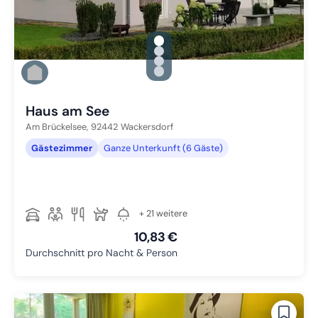
gallery.slide_selector
Zu Slide 1 wechseln
Zu Slide 2 wechseln
Zu Slide 3 wechseln
Zu Slide 4 wechseln
Haus am See
Am Brückelsee,
92442
Wackersdorf
Gästezimmer
Ganze Unterkunft (6 Gäste)
+ 21 weitere
10,83 €
Durchschnitt pro Nacht & Person