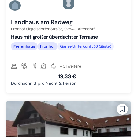
Zu Slide 4 wechseln
Zu Slide 5 wechseln
Zu Slide 6 wechseln
Landhaus am Radweg
Fronhof Siegelsdorfer Straße,
92540
Altendorf
Haus mit großer überdachter Terrasse
Ferienhaus
Fronhof
Ganze Unterkunft (6 Gäste)
+ 31 weitere
19,33 €
Durchschnitt pro Nacht & Person