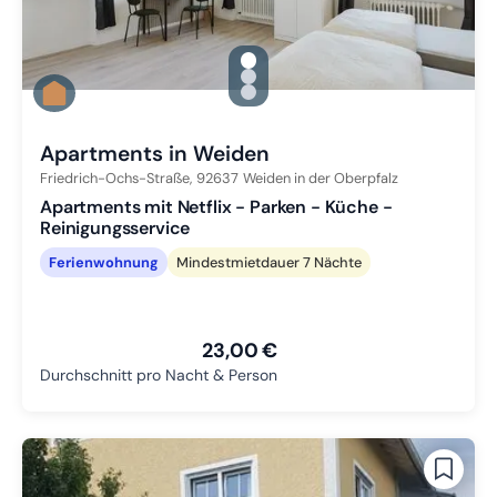
gallery.slide_selector
Zu Slide 1 wechseln
Zu Slide 2 wechseln
Zu Slide 3 wechseln
Apartments in Weiden
Friedrich-Ochs-Straße,
92637
Weiden in der Oberpfalz
Apartments mit Netflix - Parken - Küche -
Reinigungsservice
Ferienwohnung
Mindestmietdauer 7 Nächte
23,00 €
Durchschnitt pro Nacht & Person