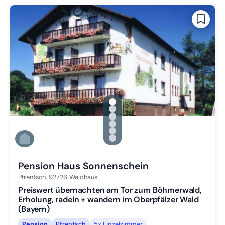
gallery.slide_selector
Zu Slide 1 wechseln
Zu Slide 2 wechseln
Zu Slide 3 wechseln
Zu Slide 4 wechseln
Zu Slide 5 wechseln
Zu Slide 6 wechseln
Pension Haus Sonnenschein
Pfrentsch,
92726
Waidhaus
Preiswert übernachten am Tor zum Böhmerwald,
Erholung, radeln + wandern im Oberpfälzer Wald
(Bayern)
Pension
Pfrentsch
5× Einzelzimmer