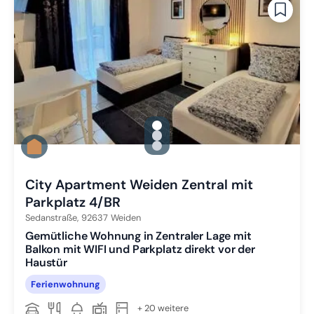
gallery.slide_selector
Zu Slide 1 wechseln
Zu Slide 2 wechseln
Zu Slide 3 wechseln
City Apartment Weiden Zentral mit
Parkplatz 4/BR
Sedanstraße,
92637
Weiden
Gemütliche Wohnung in Zentraler Lage mit
Balkon mit WIFI und Parkplatz direkt vor der
Haustür
Ferienwohnung
+ 20 weitere