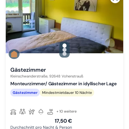
gallery.slide_selector
Zu Slide 1 wechseln
Zu Slide 2 wechseln
Zu Slide 3 wechseln
Gästezimmer
Kleinschwanderstraße,
92648
Vohenstrauß
Monteurzimmer/ Gästezimmer in idyllischer Lage
Gästezimmer
Mindestmietdauer 10 Nächte
+ 10 weitere
17,50 €
Durchschnitt pro Nacht & Person