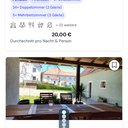
24× Doppelzimmer (2 Gäste)
5× Mehrbettzimmer (3 Gäste)
+ 23 weitere
20,00 €
Durchschnitt pro Nacht & Person
gallery.slide_selector
Zu Slide 1 wechseln
Zu Slide 2 wechseln
Zu Slide 3 wechseln