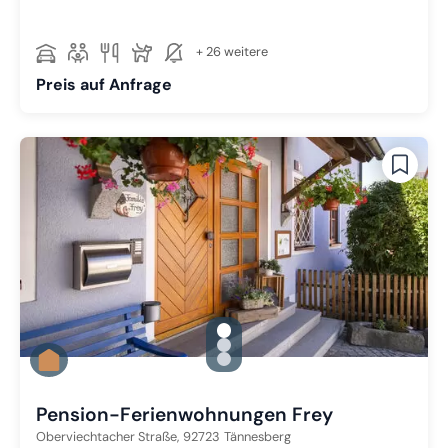
+ 26 weitere
Preis auf Anfrage
gallery.slide_selector
Zu Slide 1 wechseln
Zu Slide 2 wechseln
Zu Slide 3 wechseln
Pension-Ferienwohnungen Frey
Oberviechtacher Straße,
92723
Tännesberg