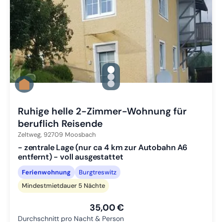
gallery.slide_selector
Zu Slide 1 wechseln
Zu Slide 2 wechseln
Zu Slide 3 wechseln
Ruhige helle 2-Zimmer-Wohnung für
beruflich Reisende
Zeltweg,
92709
Moosbach
- zentrale Lage (nur ca 4 km zur Autobahn A6
entfernt) - voll ausgestattet
Ferienwohnung
Burgtreswitz
Mindestmietdauer 5 Nächte
35,00 €
Durchschnitt pro Nacht & Person