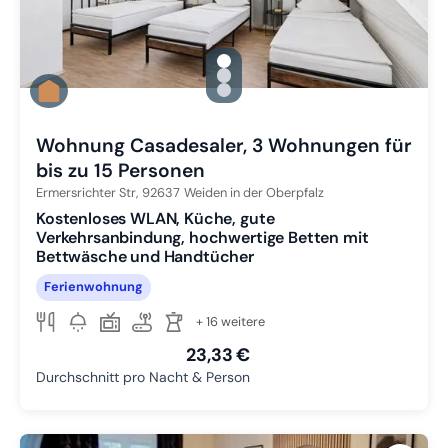
gallery.slide_selector
Zu Slide 1 wechseln
Zu Slide 2 wechseln
Zu Slide 3 wechseln
Wohnung Casadesaler, 3 Wohnungen für
bis zu 15 Personen
Ermersrichter Str,
92637
Weiden in der Oberpfalz
Kostenloses WLAN, Küche, gute
Verkehrsanbindung, hochwertige Betten mit
Bettwäsche und Handtücher
Ferienwohnung
+ 16 weitere
23,33 €
Durchschnitt pro Nacht & Person