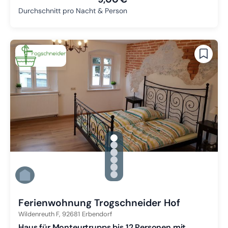
Durchschnitt pro Nacht & Person
gallery.slide_selector
Zu Slide 1 wechseln
Zu Slide 2 wechseln
Zu Slide 3 wechseln
Zu Slide 4 wechseln
Zu Slide 5 wechseln
Zu Slide 6 wechseln
Ferienwohnung Trogschneider Hof
Wildenreuth F,
92681
Erbendorf
Haus für Monteurtrupps bis 12 Personen mit