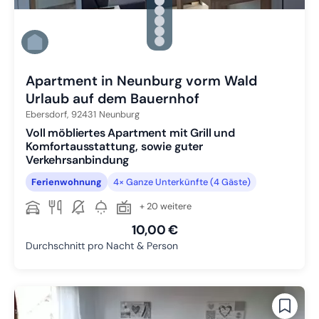
Zu Slide 1 wechseln
Zu Slide 2 wechseln
Zu Slide 3 wechseln
Zu Slide 4 wechseln
Zu Slide 5 wechseln
Zu Slide 6 wechseln
Apartment in Neunburg vorm Wald
Urlaub auf dem Bauernhof
Ebersdorf,
92431
Neunburg
Voll möbliertes Apartment mit Grill und
Komfortausstattung, sowie guter
Verkehrsanbindung
Ferienwohnung
4× Ganze Unterkünfte (4 Gäste)
+ 20 weitere
10,00 €
Durchschnitt pro Nacht & Person