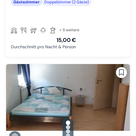
Gästezimmer
Doppelzimmer (2 Gäste)
+ 9 weitere
15,00 €
Durchschnitt pro Nacht & Person
gallery.slide_selector
Zu Slide 1 wechseln
Zu Slide 2 wechseln