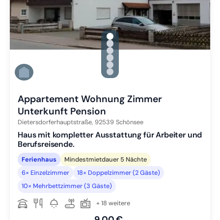
gallery.slide_selector
Zu Slide 1 wechseln
Zu Slide 2 wechseln
Zu Slide 3 wechseln
Zu Slide 4 wechseln
Zu Slide 5 wechseln
Zu Slide 6 wechseln
Appartement Wohnung Zimmer
Unterkunft Pension
Dietersdorferhauptstraße,
92539
Schönsee
Haus mit kompletter Ausstattung für Arbeiter und
Berufsreisende.
Ferienhaus
Mindestmietdauer 5 Nächte
6× Einzelzimmer
18× Doppelzimmer (2 Gäste)
10× Mehrbettzimmer (3 Gäste)
+ 18 weitere
9,00 €