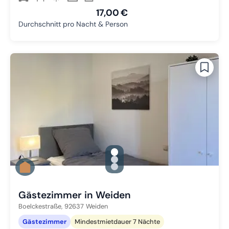
17,00 €
Durchschnitt pro Nacht & Person
gallery.slide_selector
Zu Slide 1 wechseln
Zu Slide 2 wechseln
Zu Slide 3 wechseln
Gästezimmer in Weiden
Boelckestraße,
92637
Weiden
Gästezimmer
Mindestmietdauer 7 Nächte