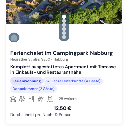
gallery.slide_selector
Zu Slide 1 wechseln
Zu Slide 2 wechseln
Zu Slide 3 wechseln
Zu Slide 4 wechseln
Zu Slide 5 wechseln
Zu Slide 6 wechseln
Ferienchalet im Campingpark Nabburg
Neusather Straße,
92507
Nabburg
Komplett ausgestattetes Apartment mit Terrasse
in Einkaufs- und Restaurantnähe
Ferienwohnung
5× Ganze Unterkünfte (4 Gäste)
Doppelzimmer (2 Gäste)
+ 28 weitere
12,50 €
Durchschnitt pro Nacht & Person