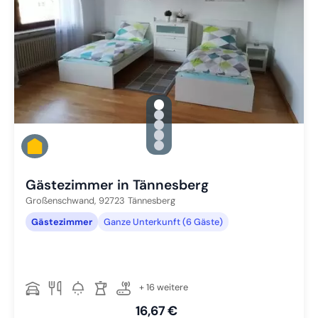
gallery.slide_selector
Zu Slide 1 wechseln
Zu Slide 2 wechseln
Zu Slide 3 wechseln
Zu Slide 4 wechseln
Zu Slide 5 wechseln
Gästezimmer in Tännesberg
Großenschwand,
92723
Tännesberg
Gästezimmer
Ganze Unterkunft (6 Gäste)
+ 16 weitere
16,67 €