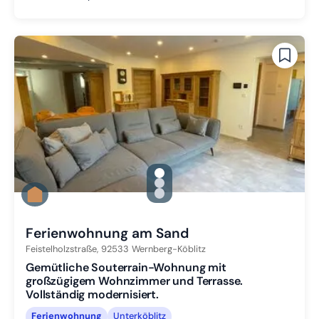
gallery.slide_selector
Zu Slide 1 wechseln
Zu Slide 2 wechseln
Zu Slide 3 wechseln
Ferienwohnung am Sand
Feistelholzstraße,
92533
Wernberg-Köblitz
Gemütliche Souterrain-Wohnung mit
großzügigem Wohnzimmer und Terrasse.
Vollständig modernisiert.
Ferienwohnung
Unterköblitz