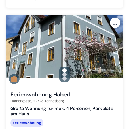
gallery.slide_selector
Zu Slide 1 wechseln
Zu Slide 2 wechseln
Zu Slide 3 wechseln
Ferienwohnung Haberl
Hafnergasse,
92723
Tännesberg
Große Wohnung für max. 4 Personen, Parkplatz
am Haus
Ferienwohnung