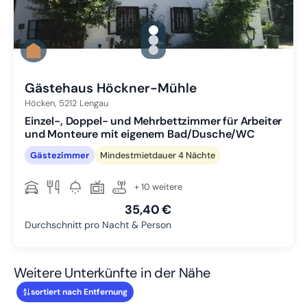
gallery.slide_selector
Zu Slide 1 wechseln
Zu Slide 2 wechseln
Zu Slide 3 wechseln
Gästehaus Höckner-Mühle
Höcken,
5212
Lengau
Einzel-, Doppel- und Mehrbettzimmer für Arbeiter
und Monteure mit eigenem Bad/Dusche/WC
Gästezimmer
Mindestmietdauer 4 Nächte
+ 10 weitere
35,40 €
Durchschnitt pro Nacht & Person
Weitere Unterkünfte in der Nähe
sortiert nach Entfernung