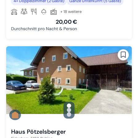
4× Doppelzimmer (2 Gäste)
Ganze Unterkunft (5 Gäste)
+ 18 weitere
20,00 €
Durchschnitt pro Nacht & Person
gallery.slide_selector
Zu Slide 1 wechseln
Zu Slide 2 wechseln
Zu Slide 3 wechseln
Haus Pötzelsberger