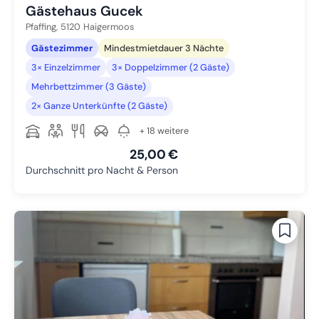
Gästehaus Gucek
Pfaffing,
5120
Haigermoos
Gästezimmer
Mindestmietdauer 3 Nächte
3× Einzelzimmer
3× Doppelzimmer (2 Gäste)
Mehrbettzimmer (3 Gäste)
2× Ganze Unterkünfte (2 Gäste)
+ 18 weitere
25,00 €
Durchschnitt pro Nacht & Person