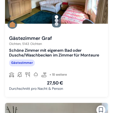
gallery.slide_selector
Zu Slide 1 wechseln
Zu Slide 2 wechseln
Zu Slide 3 wechseln
Gästezimmer Graf
Oichten,
5143
Oichten
Schöne Zimmer mit eigenem Bad oder
Dusche/Waschbecken im Zimmer für Monteure
Gästezimmer
+ 18 weitere
27,50 €
Durchschnitt pro Nacht & Person