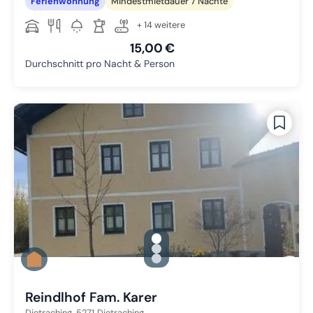
Ferienwohnung
Mindestmietdauer 7 Nächte
+ 14 weitere
15,00 €
Durchschnitt pro Nacht & Person
gallery.slide_selector
Zu Slide 1 wechseln
Zu Slide 2 wechseln
Zu Slide 3 wechseln
Reindlhof Fam. Karer
Dietraching,
5271
Dietraching