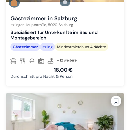
Zu Slide 2 wechseln
Zu Slide 3 wechseln
Gästezimmer in Salzburg
Itzlinger Hauptstraße,
5020
Salzburg
Spezialisiert für Unterkünfte im Bau und
Montagebereich
Gästezimmer
Itzling
Mindestmietdauer 4 Nächte
+ 12 weitere
18,00 €
Durchschnitt pro Nacht & Person