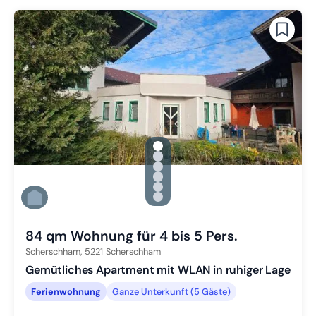
gallery.slide_selector
Zu Slide 1 wechseln
Zu Slide 2 wechseln
Zu Slide 3 wechseln
Zu Slide 4 wechseln
Zu Slide 5 wechseln
Zu Slide 6 wechseln
84 qm Wohnung für 4 bis 5 Pers.
Scherschham,
5221
Scherschham
Gemütliches Apartment mit WLAN in ruhiger Lage
Ferienwohnung
Ganze Unterkunft (5 Gäste)