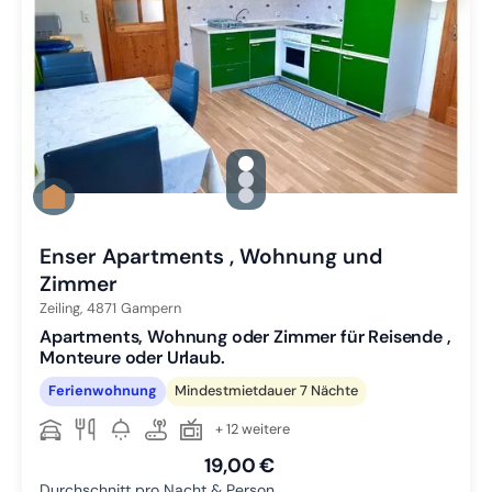
gallery.slide_selector
Zu Slide 1 wechseln
Zu Slide 2 wechseln
Zu Slide 3 wechseln
Enser Apartments , Wohnung und
Zimmer
Zeiling,
4871
Gampern
Apartments, Wohnung oder Zimmer für Reisende ,
Monteure oder Urlaub.
Ferienwohnung
Mindestmietdauer 7 Nächte
+ 12 weitere
19,00 €
Durchschnitt pro Nacht & Person