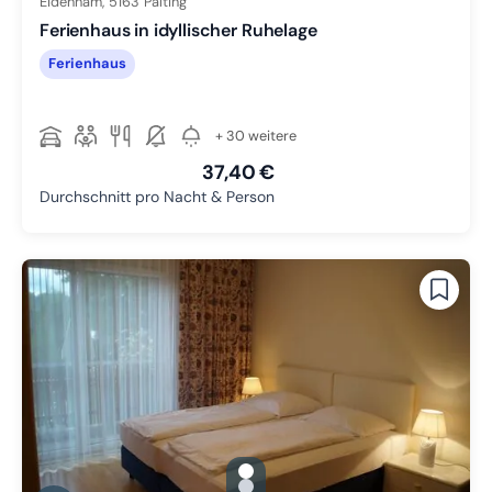
Eidenham,
5163
Palting
Ferienhaus in idyllischer Ruhelage
Ferienhaus
+ 30 weitere
37,40 €
Durchschnitt pro Nacht & Person
gallery.slide_selector
Zu Slide 1 wechseln