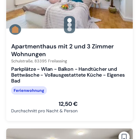
gallery.slide_selector
Zu Slide 1 wechseln
Zu Slide 2 wechseln
Zu Slide 3 wechseln
Apartmenthaus mit 2 und 3 Zimmer
Wohnungen
Schulstraße,
83395
Freilassing
Parkplätze - Wlan - Balkon - Handtücher und
Bettwäsche - Vollausgestattete Küche - Eigenes
Bad
Ferienwohnung
12,50 €
Durchschnitt pro Nacht & Person