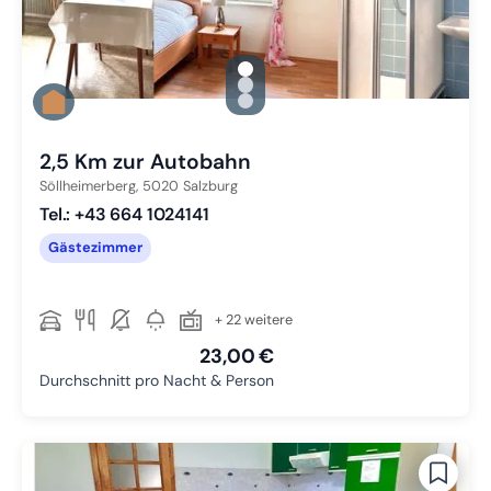
gallery.slide_selector
Zu Slide 1 wechseln
Zu Slide 2 wechseln
Zu Slide 3 wechseln
2,5 Km zur Autobahn
Söllheimerberg,
5020
Salzburg
Tel.: +43 664 1024141
Gästezimmer
+ 22 weitere
23,00 €
Durchschnitt pro Nacht & Person