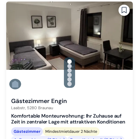
gallery.slide_selector
Zu Slide 1 wechseln
Zu Slide 2 wechseln
Zu Slide 3 wechseln
Zu Slide 4 wechseln
Zu Slide 5 wechseln
Zu Slide 6 wechseln
Gästezimmer Engin
Laabstr,
5280
Braunau
Komfortable Monteurwohnung: Ihr Zuhause auf
Zeit in zentraler Lage mit attraktiven Konditionen
Gästezimmer
Mindestmietdauer 2 Nächte