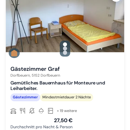
gallery.slide_selector
Zu Slide 1 wechseln
Zu Slide 2 wechseln
Zu Slide 3 wechseln
Gästezimmer Graf
Dorfbeuern,
5152
Dorfbeuern
Gemütliches Bauernhaus für Monteure und
Leiharbeiter.
Gästezimmer
Mindestmietdauer 2 Nächte
+ 19 weitere
27,50 €
Durchschnitt pro Nacht & Person