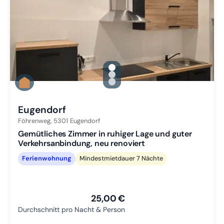
gallery.slide_selector
Zu Slide 1 wechseln
Zu Slide 2 wechseln
Zu Slide 3 wechseln
Eugendorf
Föhrenweg,
5301
Eugendorf
Gemütliches Zimmer in ruhiger Lage und guter
Verkehrsanbindung, neu renoviert
Ferienwohnung
Mindestmietdauer 7 Nächte
25,00 €
Durchschnitt pro Nacht & Person