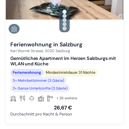
gallery.slide_selector
Zu Slide 1 wechseln
Zu Slide 2 wechseln
Zu Slide 3 wechseln
Zu Slide 4 wechseln
Zu Slide 5 wechseln
Ferienwohnung in Salzburg
Karl Wurmb Strasse,
5020
Salzburg
Gemütliches Apartment im Herzen Salzburgs mit
WLAN und Küche
Ferienwohnung
Mindestmietdauer 31 Nächte
3× Mehrbettzimmer (3 Gäste)
2× Ganze Unterkünfte (2 Gäste)
+ 26 weitere
26,67 €
Durchschnitt pro Nacht & Person