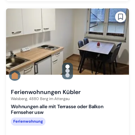
gallery.slide_selector
Zu Slide 1 wechseln
Zu Slide 2 wechseln
Zu Slide 3 wechseln
Ferienwohnungen Kübler
Walsberg,
4880
Berg im Attergau
Wohnungen alle mit Terrasse oder Balkon
Fernseher usw
Ferienwohnung