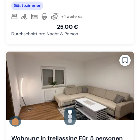
Gästezimmer
+ 1 weiteres
25,00 €
Durchschnitt pro Nacht & Person
gallery.slide_selector
Zu Slide 1 wechseln
Zu Slide 2 wechseln
Zu Slide 3 wechseln
Wohnung in freilassing Für 5 personen