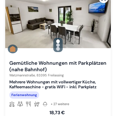
gallery.slide_selector
Zu Slide 1 wechseln
Zu Slide 2 wechseln
Zu Slide 3 wechseln
Gemütliche Wohnungen mit Parkplätzen
(nahe Bahnhof)
Watzmannstraße,
83395
Freilassing
Mehrere Wohnungen mit vollwertiger Küche,
Kaffeemaschine - gratis WiFi - inkl. Parkplatz
Ferienwohnung
+ 27 weitere
18,73 €