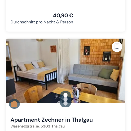
40,90 €
Durchschnitt pro Nacht & Person
gallery.slide_selector
Zu Slide 1 wechseln
Zu Slide 2 wechseln
Zu Slide 3 wechseln
Apartment Zechner in Thalgau
Waseneggstraße,
5303
Thalgau