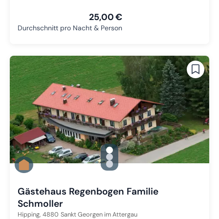
25,00 €
Durchschnitt pro Nacht & Person
gallery.slide_selector
Zu Slide 1 wechseln
Zu Slide 2 wechseln
Zu Slide 3 wechseln
Gästehaus Regenbogen Familie
Schmoller
Hipping,
4880
Sankt Georgen im Attergau