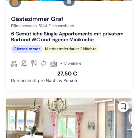
Zu Slide 2 wechseln
Zu Slide 3 wechseln
Gästezimmer Graf
Fillmannsbach,
5144
Fillmannsbach
6 Gemütliche Single Appartements mit privatem
Bad und WC und eigener Miniküche
Gästezimmer
Mindestmietdauer 2 Nächte
+ 17 weitere
27,50 €
Durchschnitt pro Nacht & Person