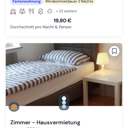
Ferienwohnung
Mindestmietdauer 2 Nächte
+ 23 weitere
19,80 €
Durchschnitt pro Nacht & Person
gallery.slide_selector
Zu Slide 1 wechseln
Zu Slide 2 wechseln
Zu Slide 3 wechseln
Zimmer - Hausvermietung