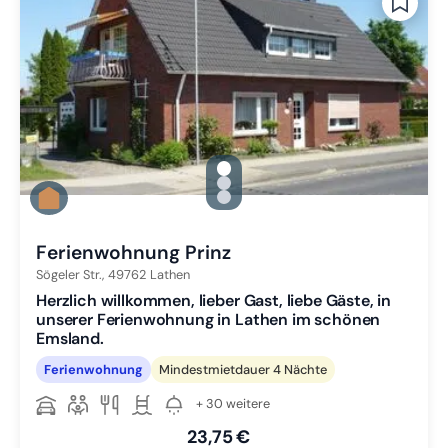
gallery.slide_selector
Zu Slide 1 wechseln
Zu Slide 2 wechseln
Zu Slide 3 wechseln
Ferienwohnung Prinz
Sögeler Str.,
49762
Lathen
Herzlich willkommen, lieber Gast, liebe Gäste, in
unserer Ferienwohnung in Lathen im schönen
Emsland.
Ferienwohnung
Mindestmietdauer 4 Nächte
+ 30 weitere
23,75 €