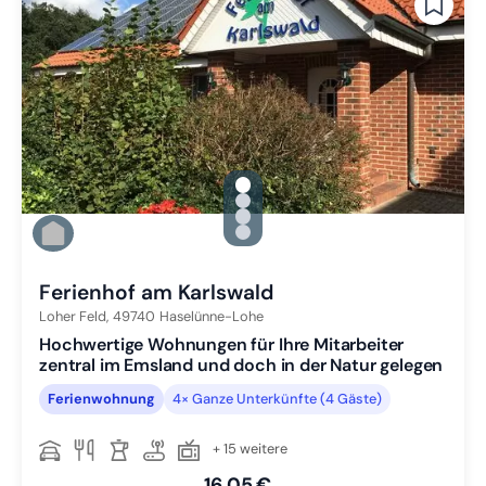
gallery.slide_selector
Zu Slide 1 wechseln
Zu Slide 2 wechseln
Zu Slide 3 wechseln
Zu Slide 4 wechseln
Ferienhof am Karlswald
Loher Feld,
49740
Haselünne-Lohe
Hochwertige Wohnungen für Ihre Mitarbeiter
zentral im Emsland und doch in der Natur gelegen
Ferienwohnung
4× Ganze Unterkünfte (4 Gäste)
+ 15 weitere
16,05 €