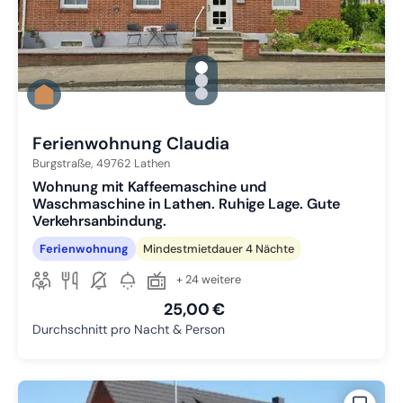
gallery.slide_selector
Zu Slide 1 wechseln
Zu Slide 2 wechseln
Zu Slide 3 wechseln
Ferienwohnung Claudia
Burgstraße,
49762
Lathen
Wohnung mit Kaffeemaschine und
Waschmaschine in Lathen. Ruhige Lage. Gute
Verkehrsanbindung.
Ferienwohnung
Mindestmietdauer 4 Nächte
+ 24 weitere
25,00 €
Durchschnitt pro Nacht & Person