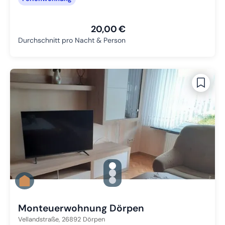
20,00 €
Durchschnitt pro Nacht & Person
gallery.slide_selector
Zu Slide 1 wechseln
Zu Slide 2 wechseln
Zu Slide 3 wechseln
Monteuerwohnung Dörpen
Vellandstraße,
26892
Dörpen