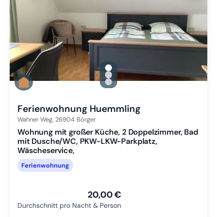
gallery.slide_selector
Zu Slide 1 wechseln
Zu Slide 2 wechseln
Zu Slide 3 wechseln
Ferienwohnung Huemmling
Wahner Weg,
26904
Börger
Wohnung mit großer Küche, 2 Doppelzimmer, Bad
mit Dusche/WC, PKW-LKW-Parkplatz,
Wäscheservice,
Ferienwohnung
20,00 €
Durchschnitt pro Nacht & Person