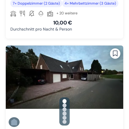
7× Doppelzimmer (2 Gäste)
4× Mehrbettzimmer (3 Gäste)
+ 20 weitere
10,00 €
Durchschnitt pro Nacht & Person
gallery.slide_selector
Zu Slide 1 wechseln
Zu Slide 2 wechseln
Zu Slide 3 wechseln
Zu Slide 4 wechseln
Zu Slide 5 wechseln
Zu Slide 6 wechseln