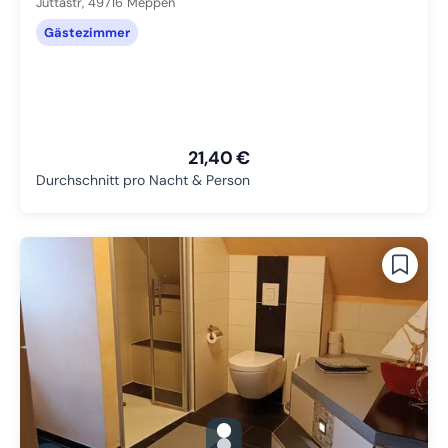
Juttastr,
49716
Meppen
Gästezimmer
21,40 €
Durchschnitt pro Nacht & Person
gallery.slide_selector
Zu Slide 1 wechseln