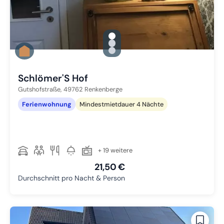
gallery.slide_selector
Zu Slide 1 wechseln
Zu Slide 2 wechseln
Zu Slide 3 wechseln
Schlömer'S Hof
Gutshofstraße,
49762
Renkenberge
Ferienwohnung
Mindestmietdauer 4 Nächte
+ 19 weitere
21,50 €
Durchschnitt pro Nacht & Person