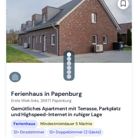
gallery.slide_selector
Zu Slide 1 wechseln
Zu Slide 2 wechseln
Zu Slide 3 wechseln
Zu Slide 4 wechseln
Zu Slide 5 wechseln
Zu Slide 6 wechseln
Ferienhaus in Papenburg
Erste Wiek links,
26871
Papenburg
Gemütliches Apartment mit Terrasse, Parkplatz
und Highspeed-Internet in ruhiger Lage
Ferienhaus
Mindestmietdauer 5 Nächte
12× Einzelzimmer
12× Doppelzimmer (2 Gäste)