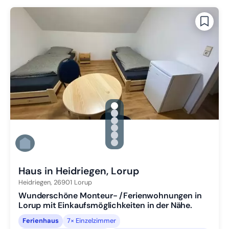
gallery.slide_selector
Zu Slide 1 wechseln
Zu Slide 2 wechseln
Zu Slide 3 wechseln
Zu Slide 4 wechseln
Zu Slide 5 wechseln
Zu Slide 6 wechseln
Haus in Heidriegen, Lorup
Heidriegen,
26901
Lorup
Wunderschöne Monteur- /Ferienwohnungen in
Lorup mit Einkaufsmöglichkeiten in der Nähe.
Ferienhaus
7× Einzelzimmer