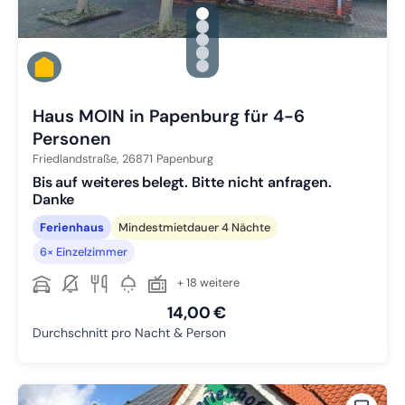
gallery.slide_selector
Zu Slide 1 wechseln
Zu Slide 2 wechseln
Zu Slide 3 wechseln
Zu Slide 4 wechseln
Zu Slide 5 wechseln
Haus MOIN in Papenburg für 4-6
Personen
Friedlandstraße,
26871
Papenburg
Bis auf weiteres belegt. Bitte nicht anfragen.
Danke
Ferienhaus
Mindestmietdauer 4 Nächte
6× Einzelzimmer
+ 18 weitere
14,00 €
Durchschnitt pro Nacht & Person