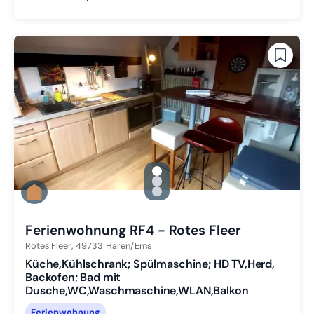
gallery.slide_selector
Zu Slide 1 wechseln
Zu Slide 2 wechseln
Zu Slide 3 wechseln
Ferienwohnung RF4 - Rotes Fleer
Rotes Fleer,
49733
Haren/Ems
Küche,Kühlschrank; Spülmaschine; HD TV,Herd,
Backofen; Bad mit
Dusche,WC,Waschmaschine,WLAN,Balkon
Ferienwohnung