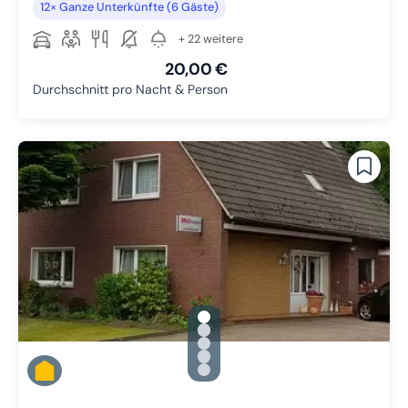
12× Ganze Unterkünfte (6 Gäste)
+ 22 weitere
20,00 €
Durchschnitt pro Nacht & Person
gallery.slide_selector
Zu Slide 1 wechseln
Zu Slide 2 wechseln
Zu Slide 3 wechseln
Zu Slide 4 wechseln
Zu Slide 5 wechseln