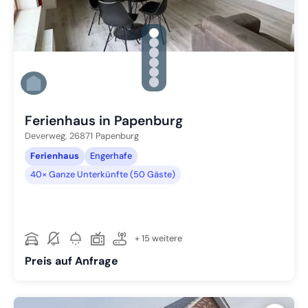
gallery.slide_selector
Zu Slide 1 wechseln
Zu Slide 2 wechseln
Zu Slide 3 wechseln
Zu Slide 4 wechseln
Zu Slide 5 wechseln
Zu Slide 6 wechseln
Ferienhaus in Papenburg
Deverweg,
26871
Papenburg
Ferienhaus
Engerhafe
40× Ganze Unterkünfte (50 Gäste)
+ 15 weitere
Preis auf Anfrage