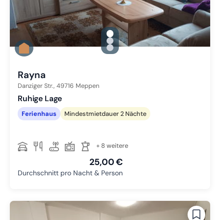
gallery.slide_selector
Zu Slide 1 wechseln
Zu Slide 2 wechseln
Zu Slide 3 wechseln
Rayna
Danziger Str.,
49716
Meppen
Ruhige Lage
Ferienhaus
Mindestmietdauer 2 Nächte
+ 8 weitere
25,00 €
Durchschnitt pro Nacht & Person