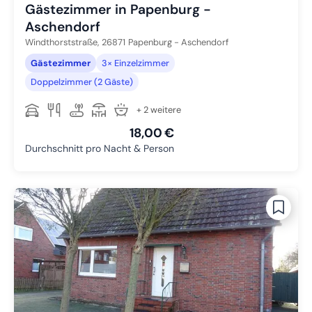
Gästezimmer in Papenburg -
Aschendorf
Windthorststraße,
26871
Papenburg - Aschendorf
Gästezimmer
3× Einzelzimmer
Doppelzimmer (2 Gäste)
+ 2 weitere
18,00 €
Durchschnitt pro Nacht & Person