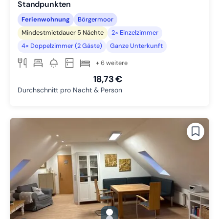
Standpunkten
Ferienwohnung
Börgermoor
Mindestmietdauer 5 Nächte
2× Einzelzimmer
4× Doppelzimmer (2 Gäste)
Ganze Unterkunft
+ 6 weitere
18,73 €
Durchschnitt pro Nacht & Person
gallery.slide_selector