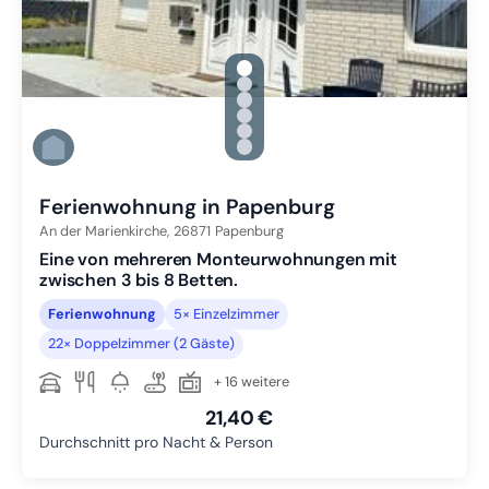
gallery.slide_selector
Zu Slide 1 wechseln
Zu Slide 2 wechseln
Zu Slide 3 wechseln
Zu Slide 4 wechseln
Zu Slide 5 wechseln
Zu Slide 6 wechseln
Ferienwohnung in Papenburg
An der Marienkirche,
26871
Papenburg
Eine von mehreren Monteurwohnungen mit
zwischen 3 bis 8 Betten.
Ferienwohnung
5× Einzelzimmer
22× Doppelzimmer (2 Gäste)
+ 16 weitere
21,40 €
Durchschnitt pro Nacht & Person