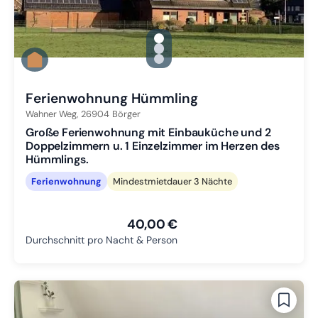
gallery.slide_selector
Zu Slide 1 wechseln
Zu Slide 2 wechseln
Zu Slide 3 wechseln
Ferienwohnung Hümmling
Wahner Weg,
26904
Börger
Große Ferienwohnung mit Einbauküche und 2
Doppelzimmern u. 1 Einzelzimmer im Herzen des
Hümmlings.
Ferienwohnung
Mindestmietdauer 3 Nächte
40,00 €
Durchschnitt pro Nacht & Person