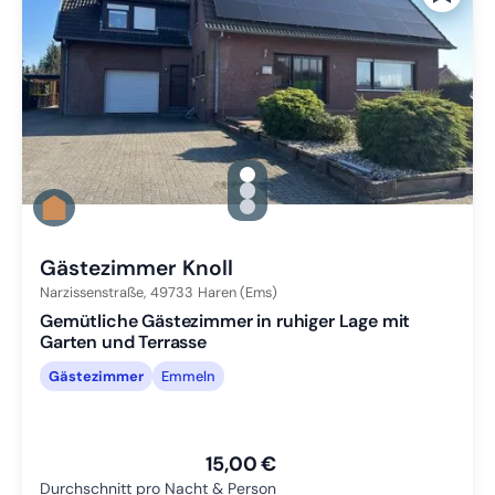
gallery.slide_selector
Zu Slide 1 wechseln
Zu Slide 2 wechseln
Zu Slide 3 wechseln
Gästezimmer Knoll
Narzissenstraße,
49733
Haren (Ems)
Gemütliche Gästezimmer in ruhiger Lage mit
Garten und Terrasse
Gästezimmer
Emmeln
15,00 €
Durchschnitt pro Nacht & Person