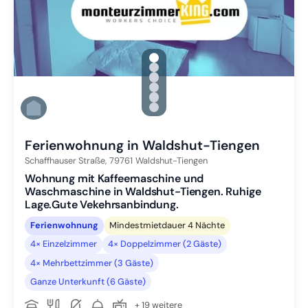
gallery.slide_selector
Zu Slide 1 wechseln
Zu Slide 2 wechseln
Zu Slide 3 wechseln
Zu Slide 4 wechseln
Zu Slide 5 wechseln
Zu Slide 6 wechseln
Ferienwohnung in Waldshut-Tiengen
Schaffhauser Straße,
79761
Waldshut-Tiengen
Wohnung mit Kaffeemaschine und
Waschmaschine in Waldshut-Tiengen. Ruhige
Lage.Gute Vekehrsanbindung.
Ferienwohnung
Mindestmietdauer 4 Nächte
4× Einzelzimmer
4× Doppelzimmer (2 Gäste)
4× Mehrbettzimmer (3 Gäste)
Ganze Unterkunft (6 Gäste)
+ 19 weitere