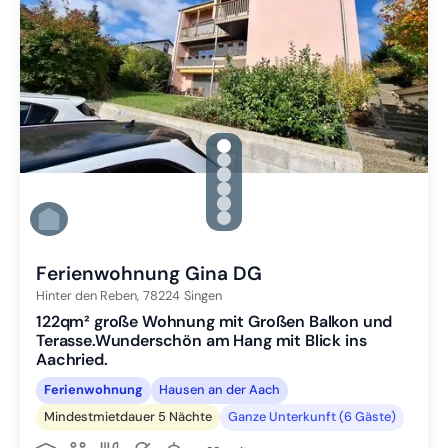
gallery.slide_selector
Zu Slide 1 wechseln
Zu Slide 2 wechseln
Zu Slide 3 wechseln
Zu Slide 4 wechseln
Zu Slide 5 wechseln
Zu Slide 6 wechseln
Ferienwohnung Gina DG
Hinter den Reben,
78224
Singen
122qm² große Wohnung mit Großen Balkon und
Terasse.Wunderschön am Hang mit Blick ins
Aachried.
Ferienwohnung
Hausen an der Aach
Mindestmietdauer 5 Nächte
Ganze Unterkunft (6 Gäste)