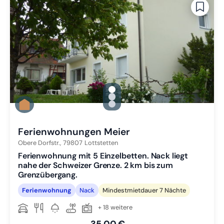
gallery.slide_selector
Zu Slide 1 wechseln
Zu Slide 2 wechseln
Zu Slide 3 wechseln
Ferienwohnungen Meier
Obere Dorfstr.,
79807
Lottstetten
Ferienwohnung mit 5 Einzelbetten. Nack liegt
nahe der Schweizer Grenze. 2 km bis zum
Grenzübergang.
Ferienwohnung
Nack
Mindestmietdauer 7 Nächte
+ 18 weitere