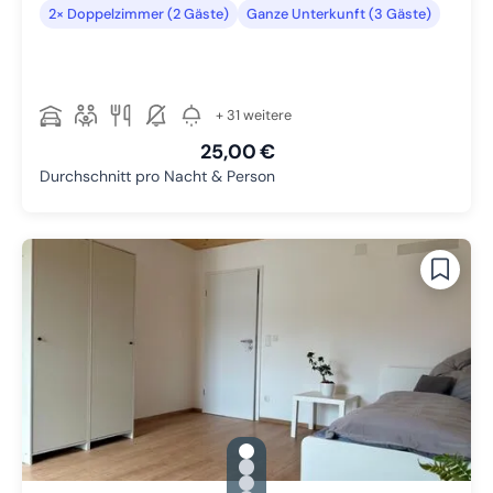
2× Doppelzimmer (2 Gäste)
Ganze Unterkunft (3 Gäste)
+ 31 weitere
25,00 €
Durchschnitt pro Nacht & Person
gallery.slide_selector
Zu Slide 1 wechseln
Zu Slide 2 wechseln