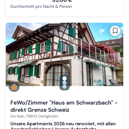
35,00 €
Durchschnitt pro Nacht & Person
gallery.slide_selector
Zu Slide 1 wechseln
Zu Slide 2 wechseln
Zu Slide 3 wechseln
FeWo/Zimmer "Haus am Schwarzbach" -
direkt Grenze Schweiz
Am Rain,
79802
Dettighofen
Unsere Apartments 2026 neu renoviert, mit allen