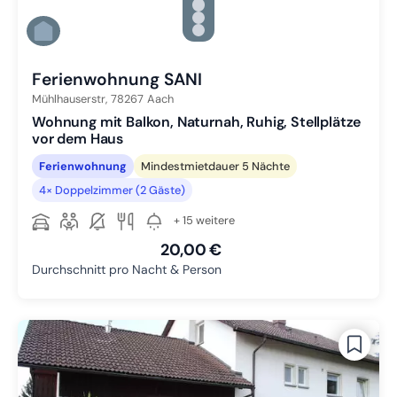
Zu Slide 3 wechseln
Zu Slide 4 wechseln
Zu Slide 5 wechseln
Zu Slide 6 wechseln
Ferienwohnung SANI
Mühlhauserstr,
78267
Aach
Wohnung mit Balkon, Naturnah, Ruhig, Stellplätze
vor dem Haus
Ferienwohnung
Mindestmietdauer 5 Nächte
4× Doppelzimmer (2 Gäste)
+ 15 weitere
20,00 €
Durchschnitt pro Nacht & Person