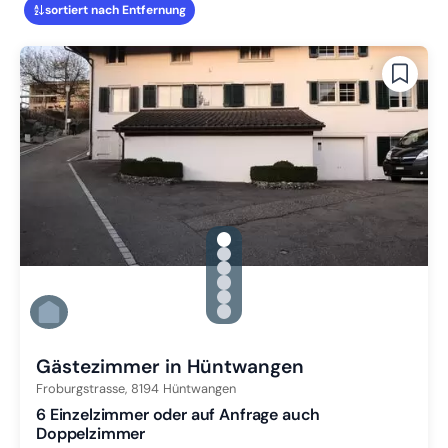
sortiert nach Entfernung
gallery.slide_selector
Zu Slide 1 wechseln
Zu Slide 2 wechseln
Zu Slide 3 wechseln
Zu Slide 4 wechseln
Zu Slide 5 wechseln
Zu Slide 6 wechseln
Gästezimmer in Hüntwangen
Froburgstrasse,
8194
Hüntwangen
6 Einzelzimmer oder auf Anfrage auch
Doppelzimmer