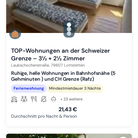
gallery.slide_selector
Zu Slide 1 wechseln
Zu Slide 2 wechseln
Zu Slide 3 wechseln
TOP-Wohnungen an der Schweizer
Grenze – 3½ + 2½ Zimmer
Laubschochenstraße,
79807
Lottstetten
Ruhige, helle Wohnungen in Bahnhofsnähe (5
Gehminuten ) und CH Grenze (Rafz)
Ferienwohnung
Mindestmietdauer 3 Nächte
+ 23 weitere
21,43 €
Durchschnitt pro Nacht & Person