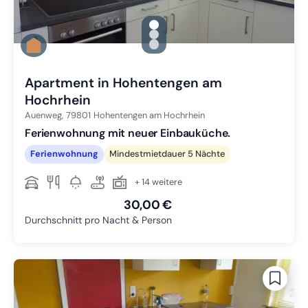
gallery.slide_selector
Zu Slide 1 wechseln
Zu Slide 2 wechseln
Zu Slide 3 wechseln
Apartment in Hohentengen am
Hochrhein
Auenweg,
79801
Hohentengen am Hochrhein
Ferienwohnung mit neuer Einbauküche.
Ferienwohnung
Mindestmietdauer 5 Nächte
+ 14 weitere
30,00 €
Durchschnitt pro Nacht & Person