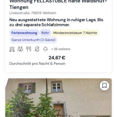
Wohnung FELLASTÜBLE nahe Waldshut-
Tiengen
Lindenstraße,
79809
Weilheim
Neu ausgestattete Wohnung in ruhiger Lage. Bis
zu drei separate Schlafzimmer.
Ferienwohnung
Rohr
Mindestmietdauer 7 Nächte
Ganze Unterkunft (3 Gäste)
+ 26 weitere
24,67 €
Durchschnitt pro Nacht & Person