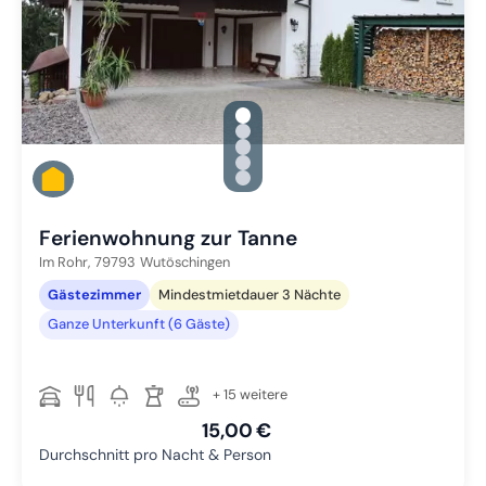
gallery.slide_selector
Zu Slide 1 wechseln
Zu Slide 2 wechseln
Zu Slide 3 wechseln
Zu Slide 4 wechseln
Zu Slide 5 wechseln
Ferienwohnung zur Tanne
Im Rohr,
79793
Wutöschingen
Gästezimmer
Mindestmietdauer 3 Nächte
Ganze Unterkunft (6 Gäste)
+ 15 weitere
15,00 €
Durchschnitt pro Nacht & Person