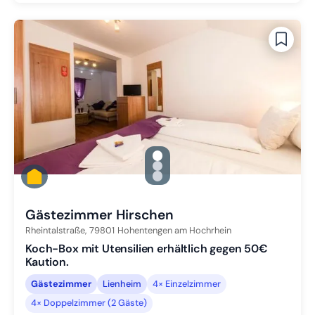
gallery.slide_selector
Zu Slide 1 wechseln
Zu Slide 2 wechseln
Zu Slide 3 wechseln
Gästezimmer Hirschen
Rheintalstraße,
79801
Hohentengen am Hochrhein
Koch-Box mit Utensilien erhältlich gegen 50€
Kaution.
Gästezimmer
Lienheim
4× Einzelzimmer
4× Doppelzimmer (2 Gäste)