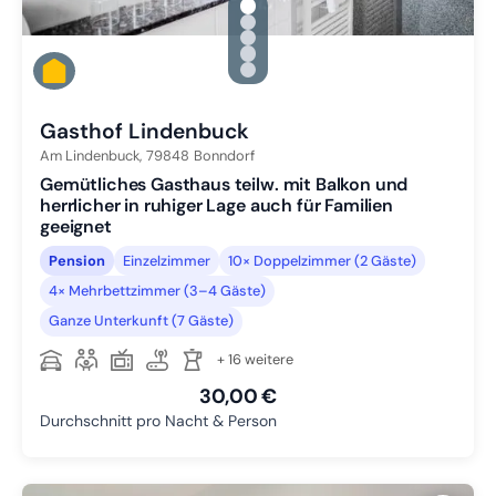
gallery.slide_selector
Zu Slide 1 wechseln
Zu Slide 2 wechseln
Zu Slide 3 wechseln
Zu Slide 4 wechseln
Zu Slide 5 wechseln
Gasthof Lindenbuck
Am Lindenbuck,
79848
Bonndorf
Gemütliches Gasthaus teilw. mit Balkon und
herrlicher in ruhiger Lage auch für Familien
geeignet
Pension
Einzelzimmer
10× Doppelzimmer (2 Gäste)
4× Mehrbettzimmer (3–4 Gäste)
Ganze Unterkunft (7 Gäste)
+ 16 weitere
30,00 €
Durchschnitt pro Nacht & Person