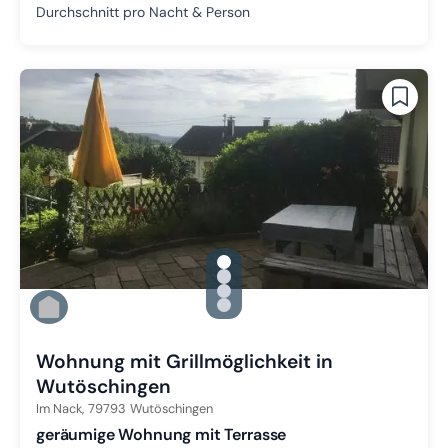
Durchschnitt pro Nacht & Person
gallery.slide_selector
Zu Slide 1 wechseln
Zu Slide 2 wechseln
Zu Slide 3 wechseln
Zu Slide 4 wechseln
Wohnung mit Grillmöglichkeit in
Wutöschingen
Im Nack,
79793
Wutöschingen
geräumige Wohnung mit Terrasse