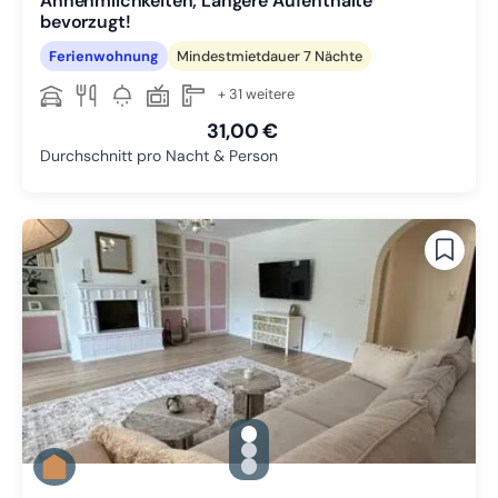
Annehmlichkeiten; Längere Aufenthalte
bevorzugt!
Ferienwohnung
Mindestmietdauer 7 Nächte
+ 31 weitere
31,00 €
Durchschnitt pro Nacht & Person
gallery.slide_selector
Zu Slide 1 wechseln
Zu Slide 2 wechseln
Zu Slide 3 wechseln