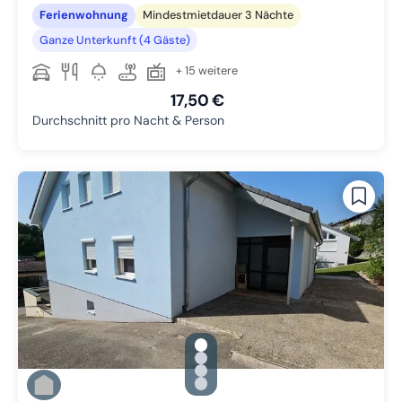
Ferienwohnung
Mindestmietdauer 3 Nächte
Ganze Unterkunft (4 Gäste)
+ 15 weitere
17,50 €
Durchschnitt pro Nacht & Person
gallery.slide_selector
Zu Slide 1 wechseln
Zu Slide 2 wechseln
Zu Slide 3 wechseln
Zu Slide 4 wechseln