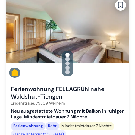
gallery.slide_selector
Zu Slide 1 wechseln
Zu Slide 2 wechseln
Zu Slide 3 wechseln
Zu Slide 4 wechseln
Zu Slide 5 wechseln
Ferienwohnung FELLAGRÜN nahe
Waldshut-Tiengen
Lindenstraße,
79809
Weilheim
Neu ausgestattete Wohnung mit Balkon in ruhiger
Lage. Mindestmietdauer 7 Nächte.
Ferienwohnung
Rohr
Mindestmietdauer 7 Nächte
Ganze Unterkunft (3 Gäste)