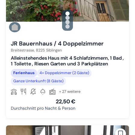
gallery.slide_selector
Zu Slide 1 wechseln
Zu Slide 2 wechseln
Zu Slide 3 wechseln
Zu Slide 4 wechseln
JR Bauernhaus / 4 Doppelzimmer
Breitestrasse,
8225
Siblingen
Alleinstehendes Haus mit 4 Schlafzimmern, 1 Bad ,
1 Toilette , Riesen Garten und 3 Parkplätzen
Ferienhaus
4× Doppelzimmer (2 Gäste)
Ganze Unterkunft (8 Gäste)
+ 27 weitere
22,50 €
Durchschnitt pro Nacht & Person