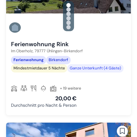
gallery.slide_selector
Zu Slide 1 wechseln
Zu Slide 2 wechseln
Zu Slide 3 wechseln
Zu Slide 4 wechseln
Zu Slide 5 wechseln
Zu Slide 6 wechseln
Ferienwohnung Rink
Im Oberholz,
79777
Ühlingen-Birkendorf
Ferienwohnung
Birkendorf
Mindestmietdauer 5 Nächte
Ganze Unterkunft (4 Gäste)
+ 19 weitere
20,00 €
Durchschnitt pro Nacht & Person