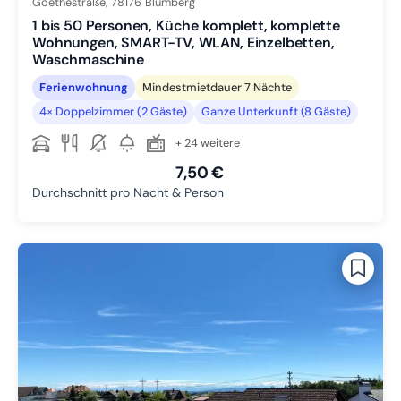
Goethestraße,
78176
Blumberg
1 bis 50 Personen, Küche komplett, komplette
Wohnungen, SMART-TV, WLAN, Einzelbetten,
Waschmaschine
Ferienwohnung
Mindestmietdauer 7 Nächte
4× Doppelzimmer (2 Gäste)
Ganze Unterkunft (8 Gäste)
+ 24 weitere
7,50 €
Durchschnitt pro Nacht & Person