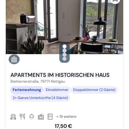
gallery.slide_selector
Zu Slide 1 wechseln
Zu Slide 2 wechseln
Zu Slide 3 wechseln
Zu Slide 4 wechseln
APARTMENTS IM HISTORISCHEN HAUS
Stetternerstraße,
79771
Klettgau
Ferienwohnung
Einzelzimmer
Doppelzimmer (2 Gäste)
2× Ganze Unterkünfte (4 Gäste)
+ 19 weitere
17,50 €