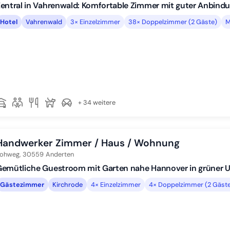
entral in Vahrenwald: Komfortable Zimmer mit guter Anbind
Hotel
Vahrenwald
3× Einzelzimmer
38× Doppelzimmer (2 Gäste)
M
+ 34 weitere
Handwerker Zimmer / Haus / Wohnung
ohweg,
30559
Anderten
Gemütliche Guestroom mit Garten nahe Hannover in grüner
Gästezimmer
Kirchrode
4× Einzelzimmer
4× Doppelzimmer (2 Gäst