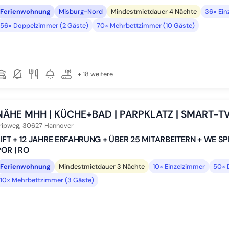
Ferienwohnung
Misburg-Nord
Mindestmietdauer 4 Nächte
36× Ein
56× Doppelzimmer (2 Gäste)
70× Mehrbettzimmer (10 Gäste)
+ 18 weitere
NÄHE MHH | KÜCHE+BAD | PARPKLATZ | SMART-T
ripweg,
30627
Hannover
IFT + 12 JAHRE ERFAHRUNG + ÜBER 25 MITARBEITERN + WE SPEAK
POR | RO
Ferienwohnung
Mindestmietdauer 3 Nächte
10× Einzelzimmer
50× 
10× Mehrbettzimmer (3 Gäste)