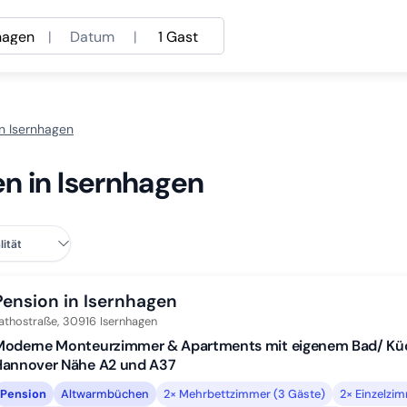
hagen
|
Datum
|
1 Gast
n Isernhagen
n in Isernhagen
Pension in Isernhagen
athostraße,
30916
Isernhagen
Moderne Monteurzimmer & Apartments mit eigenem Bad/ Küc
Hannover Nähe A2 und A37
Pension
Altwarmbüchen
2× Mehrbettzimmer (3 Gäste)
2× Einzelzi