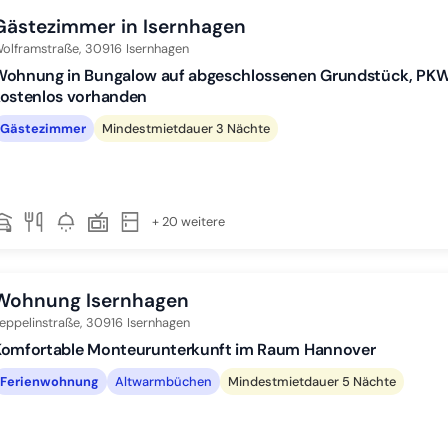
Gästezimmer in Isernhagen
olframstraße,
30916
Isernhagen
Wohnung in Bungalow auf abgeschlossenen Grundstück, PKW-
kostenlos vorhanden
Gästezimmer
Mindestmietdauer 3 Nächte
+ 20 weitere
Wohnung Isernhagen
eppelinstraße,
30916
Isernhagen
Komfortable Monteurunterkunft im Raum Hannover
Ferienwohnung
Altwarmbüchen
Mindestmietdauer 5 Nächte