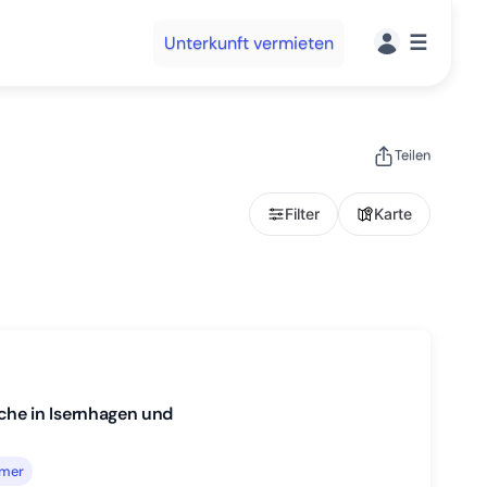
☰
Unterkunft vermieten
Teilen
Filter
Karte
he in Isernhagen und
mmer