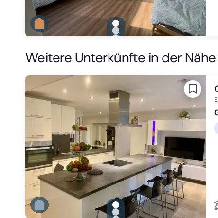
gallery.slide_selector
Zu Slide 1 wechseln
Zu Slide 2 wechseln
Zu Slide 3 wechseln
Weitere Unterkünfte in der Nähe
E
gallery.slide_selector
Zu Slide 1 wechseln