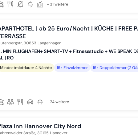
+ 31 weitere
APARTHOTEL | ab 25 Euro/Nacht | KÜCHE | FREE P
TERRASSE
utenbergstr,
30853
Langenhagen
. MIN FLUGHAFEN+ SMART-TV + Fitnessstudio + WE SPEAK DE | 
L | RO
Mindestmietdauer 4 Nächte
15× Einzelzimmer
15× Doppelzimmer (2 Gä
+ 24 weitere
Plaza Inn Hannover City Nord
ahrenwalder Straße,
30165
Hannover