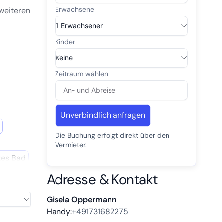
weiteren
ute
önen
he, ein
Unverbindlich anfragen
Die Buchung erfolgt direkt über den
Vermieter.
tes Bad
Adresse & Kontakt
Gisela Oppermann
Handy:
+491731682275