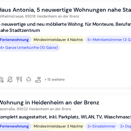
Haus Antonia, 5 neuwertige Wohnungen nahe St
ilhelmstrasse,
89518
Heidenheim an der Brenz
 neuwertige und neu möblierte Wohng. für Monteure, Berufs
nahe Stadtzentrum
Ferienwohnung
Mindestmietdauer 4 Nächte
5× Mehrbettzimmer (3 G
4× Ganze Unterkünfte (10 Gäste)
+ 15 weitere
Wohnung in Heidenheim an der Brenz
eestraße,
89522
Heidenheim an der Brenz
omplett ausgestattet, inkl. Parkplatz, WLAN, TV, Waschmasc
Ferienwohnung
Mindestmietdauer 3 Nächte
2× Einzelzimmer
2× Do