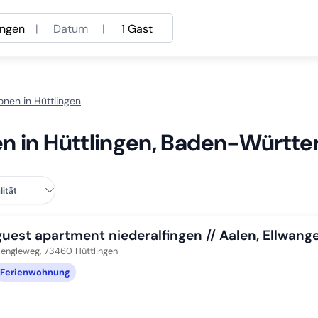
ingen
|
Datum
|
1 Gast
onen in Hüttlingen
en in Hüttlingen, Baden-Württ
guest apartment niederalfingen // Aalen, Ellwang
engleweg,
73460
Hüttlingen
Ferienwohnung