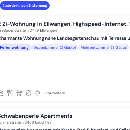
sortiert nach Entfernung
2 Zi-Wohnung in Ellwangen, Highspeed-Internet,
reslauer Straße,
70479
Ellwangen
Charmante Wohnung nahe Landesgartenschau mit Terrasse u
Ferienwohnung
Doppelzimmer (2 Gäste)
Mehrbettzimmer (3 Gäste)
+ 24 weitere
Schwabenperle Apartments
chillerstraße,
73466
Lauchheim