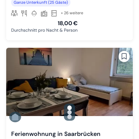
Ganze Unterkunft (25 Gäste)
+ 26 weitere
18,00 €
Durchschnitt pro Nacht & Person
gallery.slide_selector
Zu Slide 1 wechseln
Zu Slide 2 wechseln
Zu Slide 3 wechseln
Ferienwohnung in Saarbrücken