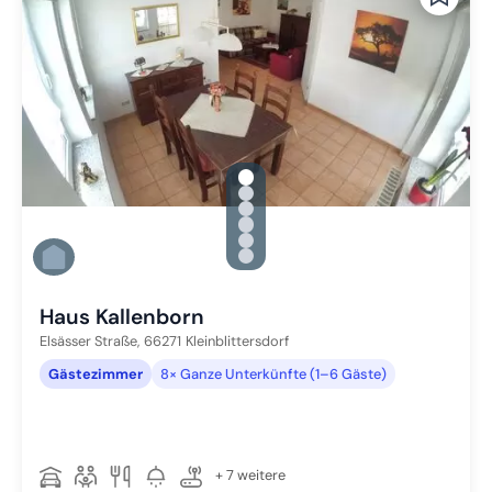
gallery.slide_selector
Zu Slide 1 wechseln
Zu Slide 2 wechseln
Zu Slide 3 wechseln
Zu Slide 4 wechseln
Zu Slide 5 wechseln
Zu Slide 6 wechseln
Haus Kallenborn
Elsässer Straße,
66271
Kleinblittersdorf
Gästezimmer
8× Ganze Unterkünfte (1–6 Gäste)
+ 7 weitere