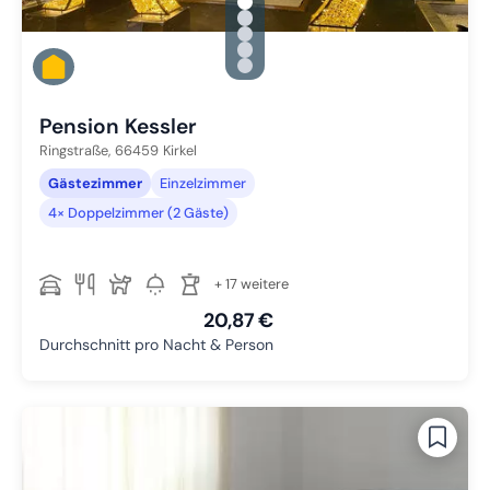
gallery.slide_selector
Zu Slide 1 wechseln
Zu Slide 2 wechseln
Zu Slide 3 wechseln
Zu Slide 4 wechseln
Zu Slide 5 wechseln
Pension Kessler
Ringstraße,
66459
Kirkel
Gästezimmer
Einzelzimmer
4× Doppelzimmer (2 Gäste)
+ 17 weitere
20,87 €
Durchschnitt pro Nacht & Person