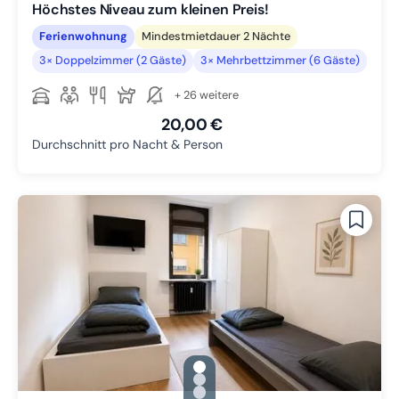
Höchstes Niveau zum kleinen Preis!
Ferienwohnung
Mindestmietdauer 2 Nächte
3× Doppelzimmer (2 Gäste)
3× Mehrbettzimmer (6 Gäste)
+ 26 weitere
20,00 €
Durchschnitt pro Nacht & Person
gallery.slide_selector
Zu Slide 1 wechseln
Zu Slide 2 wechseln