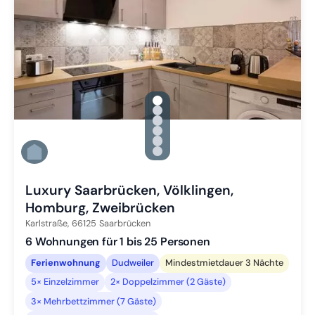
gallery.slide_selector
Zu Slide 1 wechseln
Zu Slide 2 wechseln
Zu Slide 3 wechseln
Zu Slide 4 wechseln
Zu Slide 5 wechseln
Zu Slide 6 wechseln
Luxury Saarbrücken, Völklingen,
Homburg, Zweibrücken
Karlstraße,
66125
Saarbrücken
6 Wohnungen für 1 bis 25 Personen
Ferienwohnung
Dudweiler
Mindestmietdauer 3 Nächte
5× Einzelzimmer
2× Doppelzimmer (2 Gäste)
3× Mehrbettzimmer (7 Gäste)