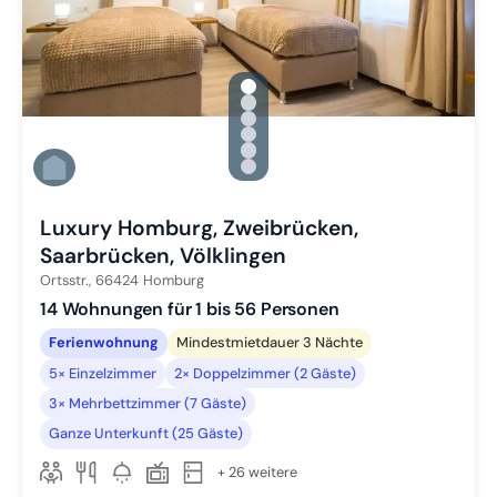
gallery.slide_selector
Zu Slide 1 wechseln
Zu Slide 2 wechseln
Zu Slide 3 wechseln
Zu Slide 4 wechseln
Zu Slide 5 wechseln
Zu Slide 6 wechseln
Luxury Homburg, Zweibrücken,
Saarbrücken, Völklingen
Ortsstr.,
66424
Homburg
14 Wohnungen für 1 bis 56 Personen
Ferienwohnung
Mindestmietdauer 3 Nächte
5× Einzelzimmer
2× Doppelzimmer (2 Gäste)
3× Mehrbettzimmer (7 Gäste)
Ganze Unterkunft (25 Gäste)
+ 26 weitere