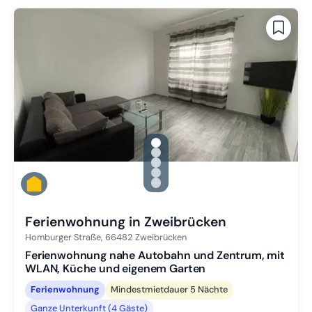
gallery.slide_selector
Zu Slide 1 wechseln
Zu Slide 2 wechseln
Zu Slide 3 wechseln
Zu Slide 4 wechseln
Zu Slide 5 wechseln
Ferienwohnung in Zweibrücken
Homburger Straße,
66482
Zweibrücken
Ferienwohnung nahe Autobahn und Zentrum, mit
WLAN, Küche und eigenem Garten
Ferienwohnung
Mindestmietdauer 5 Nächte
Ganze Unterkunft (4 Gäste)