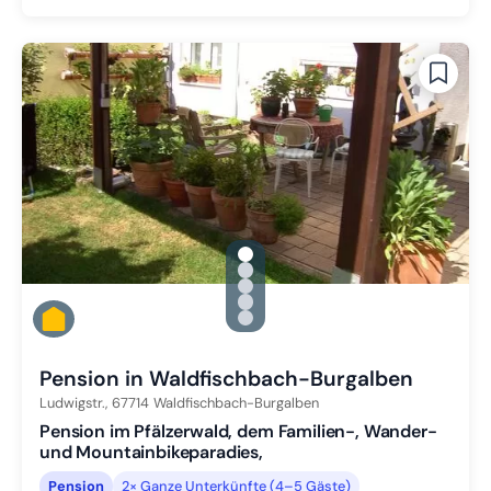
gallery.slide_selector
Zu Slide 1 wechseln
Zu Slide 2 wechseln
Zu Slide 3 wechseln
Zu Slide 4 wechseln
Zu Slide 5 wechseln
Pension in Waldfischbach-Burgalben
Ludwigstr.,
67714
Waldfischbach-Burgalben
Pension im Pfälzerwald, dem Familien-, Wander-
und Mountainbikeparadies,
Pension
2× Ganze Unterkünfte (4–5 Gäste)