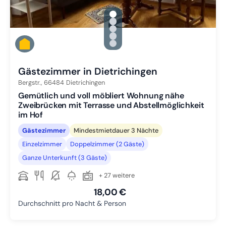
gallery.slide_selector
Zu Slide 1 wechseln
Zu Slide 2 wechseln
Zu Slide 3 wechseln
Zu Slide 4 wechseln
Zu Slide 5 wechseln
Gästezimmer in Dietrichingen
Bergstr.,
66484
Dietrichingen
Gemütlich und voll möbliert Wohnung nähe
Zweibrücken mit Terrasse und Abstellmöglichkeit
im Hof
Gästezimmer
Mindestmietdauer 3 Nächte
Einzelzimmer
Doppelzimmer (2 Gäste)
Ganze Unterkunft (3 Gäste)
+ 27 weitere
18,00 €
Durchschnitt pro Nacht & Person