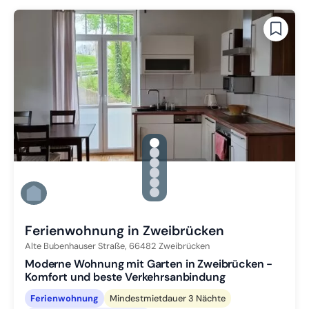
gallery.slide_selector
Zu Slide 1 wechseln
Zu Slide 2 wechseln
Zu Slide 3 wechseln
Zu Slide 4 wechseln
Zu Slide 5 wechseln
Zu Slide 6 wechseln
Ferienwohnung in Zweibrücken
Alte Bubenhauser Straße,
66482
Zweibrücken
Moderne Wohnung mit Garten in Zweibrücken -
Komfort und beste Verkehrsanbindung
Ferienwohnung
Mindestmietdauer 3 Nächte