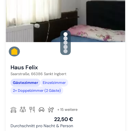
gallery.slide_selector
Zu Slide 1 wechseln
Zu Slide 2 wechseln
Zu Slide 3 wechseln
Zu Slide 4 wechseln
Zu Slide 5 wechseln
Haus Felix
Saarstraße,
66386
Sankt Ingbert
Gästezimmer
Einzelzimmer
2× Doppelzimmer (2 Gäste)
+ 15 weitere
22,50 €
Durchschnitt pro Nacht & Person