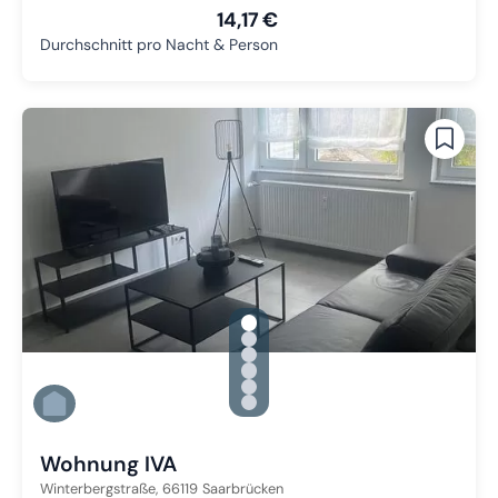
14,17 €
Durchschnitt pro Nacht & Person
gallery.slide_selector
Zu Slide 1 wechseln
Zu Slide 2 wechseln
Zu Slide 3 wechseln
Zu Slide 4 wechseln
Zu Slide 5 wechseln
Zu Slide 6 wechseln
Wohnung IVA
Winterbergstraße,
66119
Saarbrücken