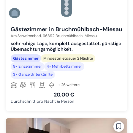
Zu Slide 2 wechseln
Zu Slide 3 wechseln
Zu Slide 4 wechseln
Zu Slide 5 wechseln
Zu Slide 6 wechseln
Gästezimmer in Bruchmühlbach-Miesau
Am Schwimmbad,
66892
Bruchmühlbach-Miesau
sehr ruhige Lage, komplett ausgestattet, günstige
Übernachtungsmöglichkeit.
Gästezimmer
Mindestmietdauer 2 Nächte
9× Einzelzimmer
4× Mehrbettzimmer
3× Ganze Unterkünfte
+ 26 weitere
20,00 €
Durchschnitt pro Nacht & Person