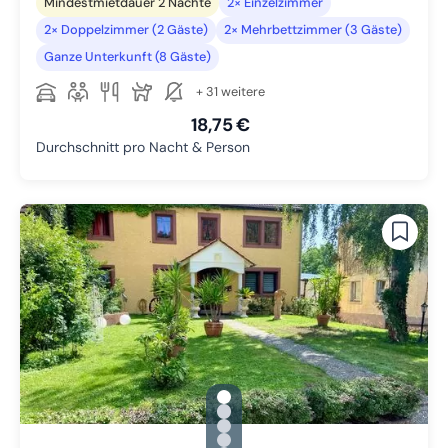
Mindestmietdauer 2 Nächte
2× Einzelzimmer
2× Doppelzimmer (2 Gäste)
2× Mehrbettzimmer (3 Gäste)
Ganze Unterkunft (8 Gäste)
+ 31 weitere
18,75 €
Durchschnitt pro Nacht & Person
gallery.slide_selector
Zu Slide 1 wechseln
Zu Slide 2 wechseln
Zu Slide 3 wechseln