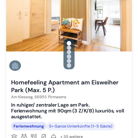
gallery.slide_selector
Zu Slide 1 wechseln
Zu Slide 2 wechseln
Zu Slide 3 wechseln
Zu Slide 4 wechseln
Zu Slide 5 wechseln
Zu Slide 6 wechseln
Homefeeling Apartment am Eisweiher
Park (Max. 5 P.)
Am Kiesweg,
66955
Pirmasens
In ruhiger/ zentraler Lage am Park.
Ferienwohnung mit 90qm (3 Z/K/B) luxuriös, voll
ausgestattet.
Ferienwohnung
5× Ganze Unterkünfte (1–5 Gäste)
+ 35 weitere