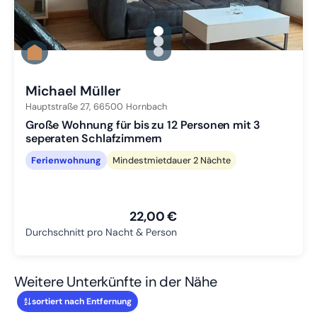
gallery.slide_selector
Zu Slide 1 wechseln
Zu Slide 2 wechseln
Zu Slide 3 wechseln
Michael Müller
Hauptstraße 27,
66500
Hornbach
Große Wohnung für bis zu 12 Personen mit 3
seperaten Schlafzimmern
Ferienwohnung
Mindestmietdauer 2 Nächte
22,00 €
Durchschnitt pro Nacht & Person
Weitere Unterkünfte in der Nähe
sortiert nach Entfernung