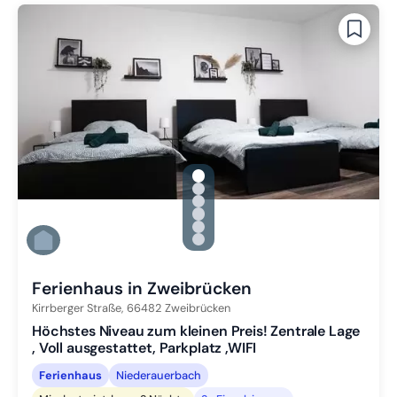
gallery.slide_selector
Zu Slide 1 wechseln
Zu Slide 2 wechseln
Zu Slide 3 wechseln
Zu Slide 4 wechseln
Zu Slide 5 wechseln
Zu Slide 6 wechseln
Ferienhaus in Zweibrücken
Kirrberger Straße,
66482
Zweibrücken
Höchstes Niveau zum kleinen Preis! Zentrale Lage
, Voll ausgestattet, Parkplatz ,WIFI
Ferienhaus
Niederauerbach