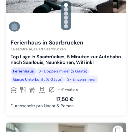
gallery.slide_selector
Zu Slide 1 wechseln
Zu Slide 2 wechseln
Zu Slide 3 wechseln
Zu Slide 4 wechseln
Zu Slide 5 wechseln
Zu Slide 6 wechseln
Ferienhaus in Saarbrücken
Kaiserstraße,
66121
Saarbrücken
Top Lage in Saarbrücken, 5 Minuten zur Autobahn
nach Saarlouis, Neunkirchen, Wifi inkl
Ferienhaus
3× Doppelzimmer (2 Gäste)
Ganze Unterkunft (6 Gäste)
3× Einzelzimmer
+ 41 weitere
17,50 €
Durchschnitt pro Nacht & Person