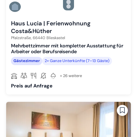
Zu Slide 4 wechseln
Zu Slide 5 wechseln
Zu Slide 6 wechseln
Haus Lucia | Ferienwohnung
Costa&Hüther
Pfalzstraße,
66440
Blieskastel
Mehrbettzimmer mit kompletter Ausstattung für
Arbeiter oder Berufsreisende
Gästezimmer
2× Ganze Unterkünfte (7–13 Gäste)
+ 26 weitere
Preis auf Anfrage