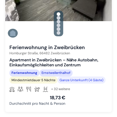
gallery.slide_selector
Zu Slide 1 wechseln
Zu Slide 2 wechseln
Zu Slide 3 wechseln
Zu Slide 4 wechseln
Zu Slide 5 wechseln
Zu Slide 6 wechseln
Ferienwohnung in Zweibrücken
Homburger Straße,
66482
Zweibrücken
Apartment in Zweibrücken – Nähe Autobahn,
Einkaufsmöglichkeiten und Zentrum
Ferienwohnung
Ernstweilerthalhof
Mindestmietdauer 5 Nächte
Ganze Unterkunft (4 Gäste)
+ 32 weitere
18,73 €
Durchschnitt pro Nacht & Person