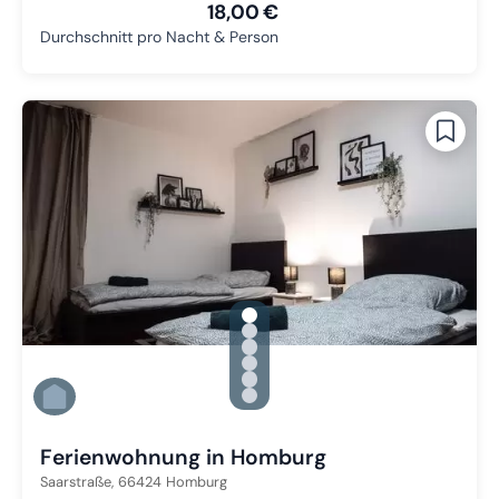
18,00 €
Durchschnitt pro Nacht & Person
gallery.slide_selector
Zu Slide 1 wechseln
Zu Slide 2 wechseln
Zu Slide 3 wechseln
Zu Slide 4 wechseln
Zu Slide 5 wechseln
Zu Slide 6 wechseln
Ferienwohnung in Homburg
Saarstraße,
66424
Homburg