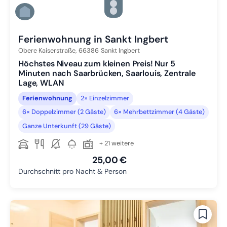
Zu Slide 3 wechseln
Zu Slide 4 wechseln
Zu Slide 5 wechseln
Ferienwohnung in Sankt Ingbert
Obere Kaiserstraße,
66386
Sankt Ingbert
Höchstes Niveau zum kleinen Preis! Nur 5
Minuten nach Saarbrücken, Saarlouis, Zentrale
Lage, WLAN
Ferienwohnung
2× Einzelzimmer
6× Doppelzimmer (2 Gäste)
6× Mehrbettzimmer (4 Gäste)
Ganze Unterkunft (29 Gäste)
+ 21 weitere
25,00 €
Durchschnitt pro Nacht & Person