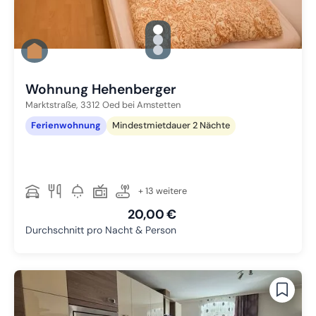
gallery.slide_selector
Zu Slide 1 wechseln
Zu Slide 2 wechseln
Zu Slide 3 wechseln
Wohnung Hehenberger
Marktstraße,
3312
Oed bei Amstetten
Ferienwohnung
Mindestmietdauer 2 Nächte
+ 13 weitere
20,00 €
Durchschnitt pro Nacht & Person