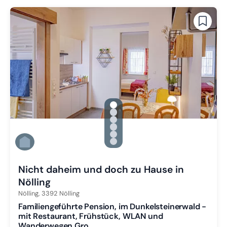
gallery.slide_selector
Zu Slide 1 wechseln
Zu Slide 2 wechseln
Zu Slide 3 wechseln
Zu Slide 4 wechseln
Zu Slide 5 wechseln
Zu Slide 6 wechseln
Nicht daheim und doch zu Hause in
Nölling
Nölling,
3392
Nölling
Familiengeführte Pension, im Dunkelsteinerwald -
mit Restaurant, Frühstück, WLAN und
Wanderwegen Gro