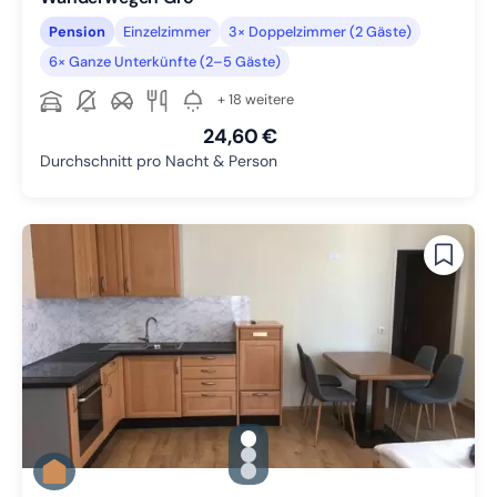
Pension
Einzelzimmer
3× Doppelzimmer (2 Gäste)
6× Ganze Unterkünfte (2–5 Gäste)
+ 18 weitere
24,60 €
Durchschnitt pro Nacht & Person
gallery.slide_selector
Zu Slide 1 wechseln
Zu Slide 2 wechseln
Zu Slide 3 wechseln