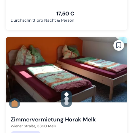
17,50 €
Durchschnitt pro Nacht & Person
gallery.slide_selector
Zu Slide 1 wechseln
Zu Slide 2 wechseln
Zu Slide 3 wechseln
Zimmervermietung Horak Melk
Wiener Straße,
3390
Melk