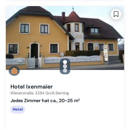
gallery.slide_selector
Zu Slide 1 wechseln
Zu Slide 2 wechseln
Zu Slide 3 wechseln
Hotel Ixenmaier
Wienerstraße,
3384
Groß Sierning
Jedes Zimmer hat ca., 20-25 m²
Hotel