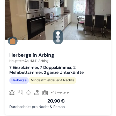
gallery.slide_selector
Zu Slide 1 wechseln
Zu Slide 2 wechseln
Zu Slide 3 wechseln
Herberge in Arbing
Hauptstraße,
4341
Arbing
7 Einzelzimmer, 7 Doppelzimmer, 2
Mehrbettzimmer, 2 ganze Unterkünfte
Herberge
Mindestmietdauer 4 Nächte
+ 18 weitere
20,90 €
Durchschnitt pro Nacht & Person