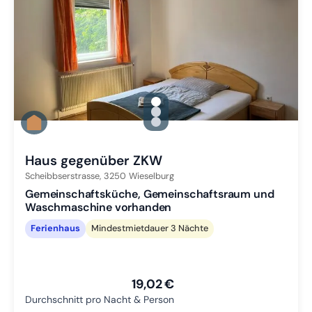
gallery.slide_selector
Zu Slide 1 wechseln
Zu Slide 2 wechseln
Zu Slide 3 wechseln
Haus gegenüber ZKW
Scheibbserstrasse,
3250
Wieselburg
Gemeinschaftsküche, Gemeinschaftsraum und
Waschmaschine vorhanden
Ferienhaus
Mindestmietdauer 3 Nächte
19,02 €
Durchschnitt pro Nacht & Person