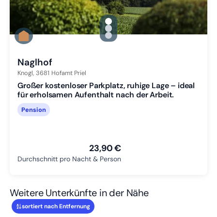
gallery.slide_selector
Zu Slide 1 wechseln
Zu Slide 2 wechseln
Zu Slide 3 wechseln
Naglhof
Knogl,
3681
Hofamt Priel
Großer kostenloser Parkplatz, ruhige Lage – ideal
für erholsamen Aufenthalt nach der Arbeit.
Pension
23,90 €
Durchschnitt pro Nacht & Person
Weitere Unterkünfte in der Nähe
sortiert nach Entfernung