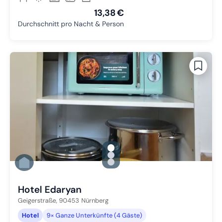
13,38 €
Durchschnitt pro Nacht & Person
gallery.slide_selector
Zu Slide 1 wechseln
Zu Slide 2 wechseln
Zu Slide 3 wechseln
Hotel Edaryan
Geigerstraße,
90453
Nürnberg
Hotel
9× Ganze Unterkünfte (4 Gäste)