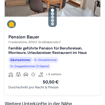
gallery.slide_selector
Zu Slide 1 wechseln
Zu Slide 2 wechseln
Zu Slide 3 wechseln
Zu Slide 4 wechseln
Zu Slide 5 wechseln
Pension Bauer
Friedenshöhe,
90613
Großhabersdorf
Familiär geführte Pension für Berufsreisen,
Monteure, Urlaubsreisen Restaurant im Haus
Gästezimmer
5× Einzelzimmer
5× Doppelzimmer (2 Gäste)
+ 8 weitere
50,50 €
Durchschnitt pro Nacht & Person
Weitere Unterkünfte in der Nähe