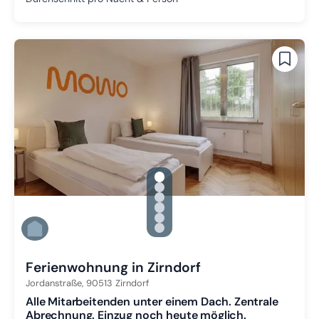
gallery.slide_selector
Zu Slide 1 wechseln
Zu Slide 2 wechseln
Zu Slide 3 wechseln
Zu Slide 4 wechseln
Zu Slide 5 wechseln
Zu Slide 6 wechseln
Ferienwohnung in Zirndorf
Jordanstraße,
90513
Zirndorf
Alle Mitarbeitenden unter einem Dach. Zentrale
Abrechnung. Einzug noch heute möglich.