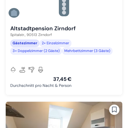
Zu Slide 2 wechseln
Zu Slide 3 wechseln
Zu Slide 4 wechseln
Zu Slide 5 wechseln
Zu Slide 6 wechseln
Altstadtpension Zirndorf
Spitalstr.,
90513
Zirndorf
Gästezimmer
2× Einzelzimmer
3× Doppelzimmer (2 Gäste)
Mehrbettzimmer (3 Gäste)
37,45 €
Durchschnitt pro Nacht & Person