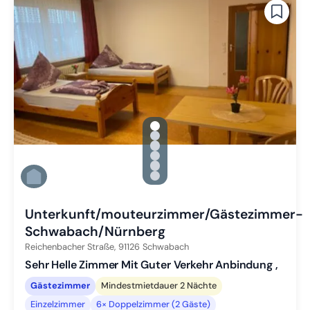
gallery.slide_selector
Zu Slide 1 wechseln
Zu Slide 2 wechseln
Zu Slide 3 wechseln
Zu Slide 4 wechseln
Zu Slide 5 wechseln
Zu Slide 6 wechseln
Unterkunft/mouteurzimmer/Gästezimmer-
Schwabach/Nürnberg
Reichenbacher Straße,
91126
Schwabach
Sehr Helle Zimmer Mit Guter Verkehr Anbindung ,
Gästezimmer
Mindestmietdauer 2 Nächte
Einzelzimmer
6× Doppelzimmer (2 Gäste)