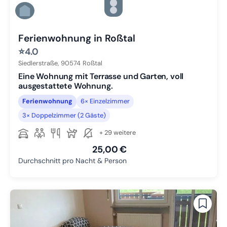
Zu Slide 4 wechseln
Zu Slide 5 wechseln
Zu Slide 6 wechseln
Ferienwohnung in Roßtal
⭐
4.0
Siedlerstraße,
90574
Roßtal
Eine Wohnung mit Terrasse und Garten, voll
ausgestattete Wohnung.
Ferienwohnung
6× Einzelzimmer
3× Doppelzimmer (2 Gäste)
+ 29 weitere
25,00 €
Durchschnitt pro Nacht & Person