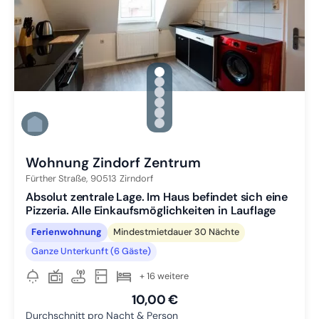
gallery.slide_selector
Zu Slide 1 wechseln
Zu Slide 2 wechseln
Zu Slide 3 wechseln
Zu Slide 4 wechseln
Zu Slide 5 wechseln
Zu Slide 6 wechseln
Wohnung Zindorf Zentrum
Fürther Straße,
90513
Zirndorf
Absolut zentrale Lage. Im Haus befindet sich eine
Pizzeria. Alle Einkaufsmöglichkeiten in Lauflage
Ferienwohnung
Mindestmietdauer 30 Nächte
Ganze Unterkunft (6 Gäste)
+ 16 weitere
10,00 €
Durchschnitt pro Nacht & Person