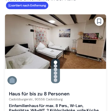
sortiert nach Entfernung
gallery.slide_selector
Zu Slide 1 wechseln
Zu Slide 2 wechseln
Zu Slide 3 wechseln
Zu Slide 4 wechseln
Zu Slide 5 wechseln
Zu Slide 6 wechseln
Haus für bis zu 8 Personen
Cadolzburgerstr.,
90556
Cadolzburg
Einfamilienhaus für max. 8 Pers., W-Lan,
Parkplätze, WA+WT, 2 Kühlschränke, volle Küche