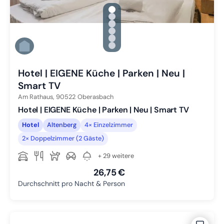
gallery.slide_selector
Zu Slide 1 wechseln
Zu Slide 2 wechseln
Zu Slide 3 wechseln
Zu Slide 4 wechseln
Zu Slide 5 wechseln
Zu Slide 6 wechseln
Hotel | EIGENE Küche | Parken | Neu |
Smart TV
Am Rathaus,
90522
Oberasbach
Hotel | EIGENE Küche | Parken | Neu | Smart TV
Hotel
Altenberg
4× Einzelzimmer
2× Doppelzimmer (2 Gäste)
+ 29 weitere
26,75 €
Durchschnitt pro Nacht & Person