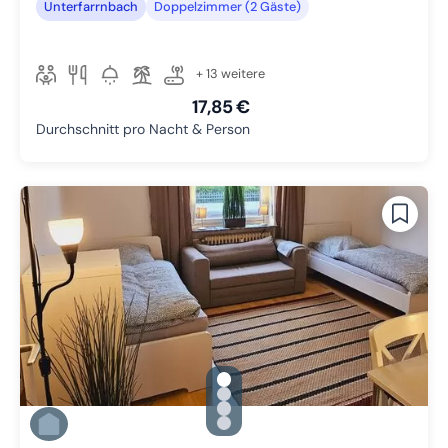
Unterfarrnbach
Doppelzimmer (2 Gäste)
+ 13 weitere
17,85 €
Durchschnitt pro Nacht & Person
gallery.slide_selector
Zu Slide 1 wechseln
Zu Slide 2 wechseln
Zu Slide 3 wechseln
Zu Slide 4 wechseln