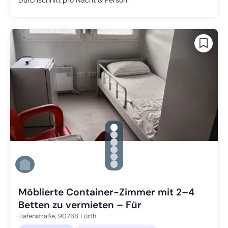
Durchschnitt pro Nacht & Person
gallery.slide_selector
Zu Slide 1 wechseln
Zu Slide 2 wechseln
Zu Slide 3 wechseln
Zu Slide 4 wechseln
Zu Slide 5 wechseln
Zu Slide 6 wechseln
Möblierte Container-Zimmer mit 2–4
Betten zu vermieten – Für
Hafenstraße,
90768
Fürth