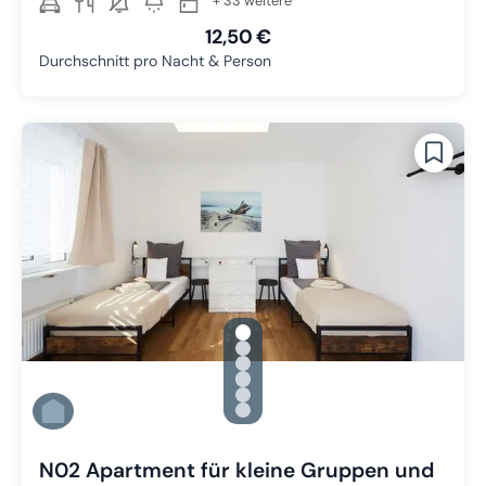
+ 33 weitere
12,50 €
Durchschnitt pro Nacht & Person
gallery.slide_selector
Zu Slide 1 wechseln
Zu Slide 2 wechseln
Zu Slide 3 wechseln
Zu Slide 4 wechseln
Zu Slide 5 wechseln
Zu Slide 6 wechseln
N02 Apartment für kleine Gruppen und