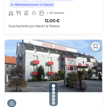
4× Mehrbettzimmer (4 Gäste)
+ 20 weitere
12,00 €
Durchschnitt pro Nacht & Person
gallery.slide_selector
Zu Slide 1 wechseln
Zu Slide 2 wechseln
Zu Slide 3 wechseln
Zu Slide 4 wechseln
Zu Slide 5 wechseln
Zu Slide 6 wechseln