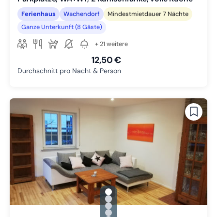
Ferienhaus
Wachendorf
Mindestmietdauer 7 Nächte
Ganze Unterkunft (8 Gäste)
+ 21 weitere
12,50 €
Durchschnitt pro Nacht & Person
gallery.slide_selector
Zu Slide 1 wechseln
Zu Slide 2 wechseln
Zu Slide 3 wechseln