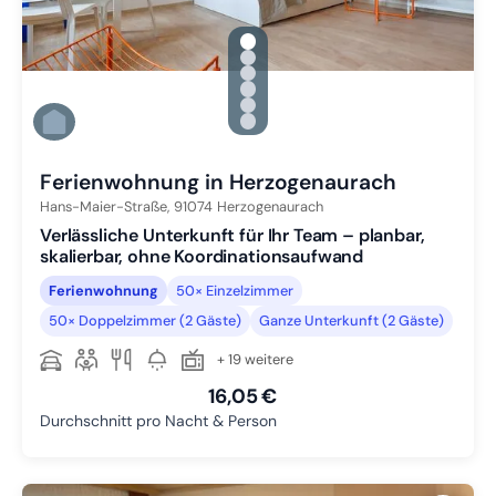
gallery.slide_selector
Zu Slide 1 wechseln
Zu Slide 2 wechseln
Zu Slide 3 wechseln
Zu Slide 4 wechseln
Zu Slide 5 wechseln
Zu Slide 6 wechseln
Ferienwohnung in Herzogenaurach
Hans-Maier-Straße,
91074
Herzogenaurach
Verlässliche Unterkunft für Ihr Team – planbar,
skalierbar, ohne Koordinationsaufwand
Ferienwohnung
50× Einzelzimmer
50× Doppelzimmer (2 Gäste)
Ganze Unterkunft (2 Gäste)
+ 19 weitere
16,05 €
Durchschnitt pro Nacht & Person