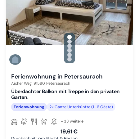
gallery.slide_selector
Zu Slide 1 wechseln
Zu Slide 2 wechseln
Zu Slide 3 wechseln
Zu Slide 4 wechseln
Zu Slide 5 wechseln
Zu Slide 6 wechseln
Ferienwohnung in Petersaurach
Aicher Weg,
91580
Petersaurach
Überdachter Balkon mit Treppe in den privaten
Garten.
Ferienwohnung
2× Ganze Unterkünfte (1–6 Gäste)
+ 33 weitere
19,61 €
Durchschnitt pro Nacht & Person