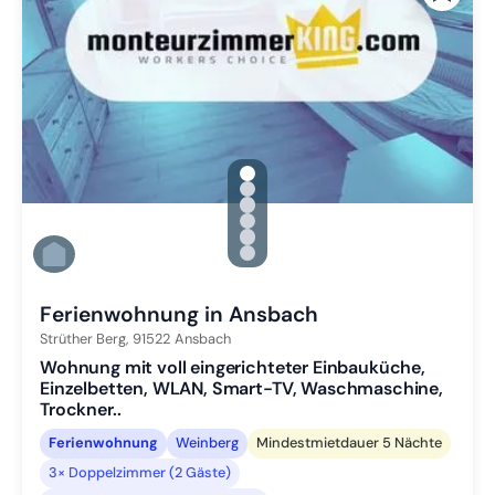
gallery.slide_selector
Zu Slide 1 wechseln
Zu Slide 2 wechseln
Zu Slide 3 wechseln
Zu Slide 4 wechseln
Zu Slide 5 wechseln
Zu Slide 6 wechseln
Ferienwohnung in Ansbach
Strüther Berg,
91522
Ansbach
Wohnung mit voll eingerichteter Einbauküche,
Einzelbetten, WLAN, Smart-TV, Waschmaschine,
Trockner..
Ferienwohnung
Weinberg
Mindestmietdauer 5 Nächte
3× Doppelzimmer (2 Gäste)