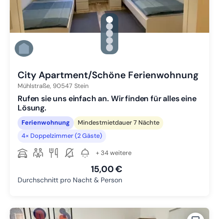
gallery.slide_selector
Zu Slide 1 wechseln
Zu Slide 2 wechseln
Zu Slide 3 wechseln
Zu Slide 4 wechseln
Zu Slide 5 wechseln
City Apartment/Schöne Ferienwohnung
Mühlstraße,
90547
Stein
Rufen sie uns einfach an. Wir finden für alles eine
Lösung.
Ferienwohnung
Mindestmietdauer 7 Nächte
4× Doppelzimmer (2 Gäste)
+ 34 weitere
15,00 €
Durchschnitt pro Nacht & Person