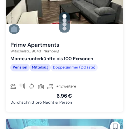
gallery.slide_selector
Zu Slide 1 wechseln
Zu Slide 2 wechseln
Zu Slide 3 wechseln
Zu Slide 4 wechseln
Prime Apartments
Witschelstr.,
90431
Nürnberg
Monteurunterkünfte bis 100 Personen
Pension
Mittelbüg
Doppelzimmer (2 Gäste)
+ 12 weitere
6,96 €
Durchschnitt pro Nacht & Person