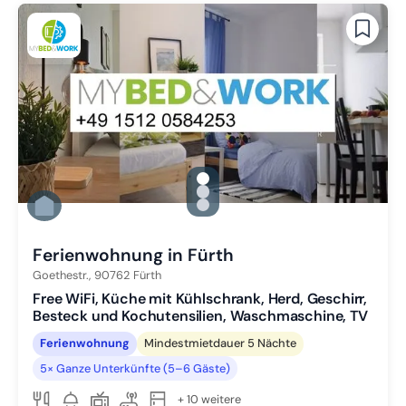
gallery.slide_selector
Zu Slide 1 wechseln
Zu Slide 2 wechseln
Zu Slide 3 wechseln
Ferienwohnung in Fürth
Goethestr.,
90762
Fürth
Free WiFi, Küche mit Kühlschrank, Herd, Geschirr,
Besteck und Kochutensilien, Waschmaschine, TV
Ferienwohnung
Mindestmietdauer 5 Nächte
5× Ganze Unterkünfte (5–6 Gäste)
+ 10 weitere