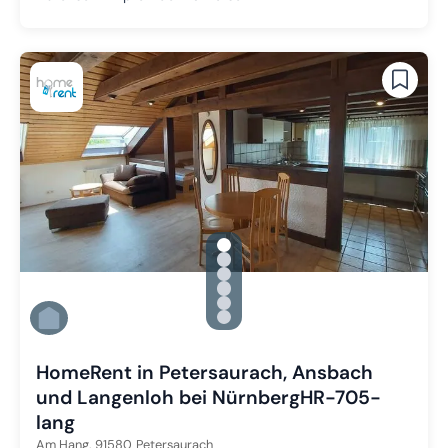
gallery.slide_selector
Zu Slide 1 wechseln
Zu Slide 2 wechseln
Zu Slide 3 wechseln
Zu Slide 4 wechseln
Zu Slide 5 wechseln
Zu Slide 6 wechseln
HomeRent in Petersaurach, Ansbach
und Langenloh bei NürnbergHR-705-
lang
Am Hang,
91580
Petersaurach