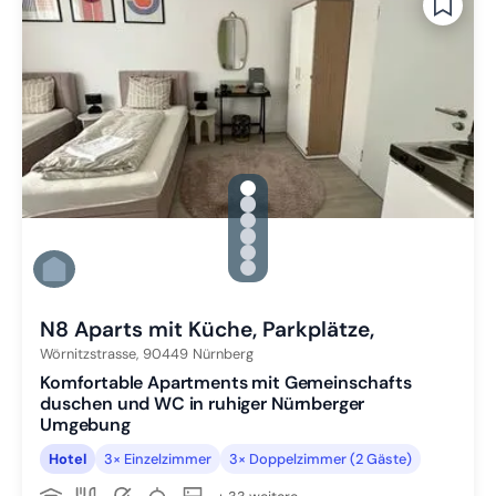
gallery.slide_selector
Zu Slide 1 wechseln
Zu Slide 2 wechseln
Zu Slide 3 wechseln
Zu Slide 4 wechseln
Zu Slide 5 wechseln
Zu Slide 6 wechseln
N8 Aparts mit Küche, Parkplätze,
Wörnitzstrasse,
90449
Nürnberg
Komfortable Apartments mit Gemeinschafts
duschen und WC in ruhiger Nürnberger
Umgebung
Hotel
3× Einzelzimmer
3× Doppelzimmer (2 Gäste)