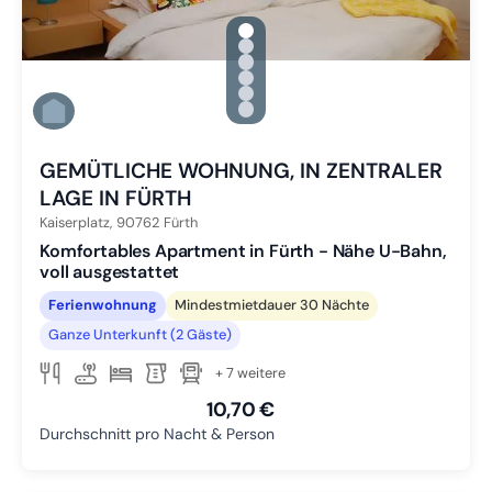
gallery.slide_selector
Zu Slide 1 wechseln
Zu Slide 2 wechseln
Zu Slide 3 wechseln
Zu Slide 4 wechseln
Zu Slide 5 wechseln
Zu Slide 6 wechseln
GEMÜTLICHE WOHNUNG, IN ZENTRALER
LAGE IN FÜRTH
Kaiserplatz,
90762
Fürth
Komfortables Apartment in Fürth - Nähe U-Bahn,
voll ausgestattet
Ferienwohnung
Mindestmietdauer 30 Nächte
Ganze Unterkunft (2 Gäste)
+ 7 weitere
10,70 €
Durchschnitt pro Nacht & Person