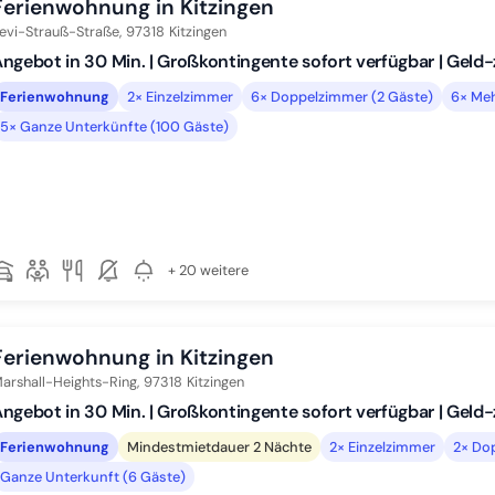
Ferienwohnung in Kitzingen
evi-Strauß-Straße,
97318
Kitzingen
ngebot in 30 Min. | Großkontingente sofort verfügbar | Geld
Ferienwohnung
2× Einzelzimmer
6× Doppelzimmer (2 Gäste)
6× Me
5× Ganze Unterkünfte (100 Gäste)
+ 20 weitere
Ferienwohnung in Kitzingen
arshall-Heights-Ring,
97318
Kitzingen
ngebot in 30 Min. | Großkontingente sofort verfügbar | Geld
Ferienwohnung
Mindestmietdauer 2 Nächte
2× Einzelzimmer
2× Do
Ganze Unterkunft (6 Gäste)