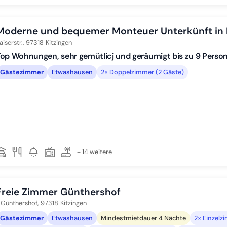
Moderne und bequemer Monteuer Unterkünft in 
aiserstr.,
97318
Kitzingen
op Wohnungen, sehr gemütlicj und geräumigt bis zu 9 Perso
Gästezimmer
Etwashausen
2× Doppelzimmer (2 Gäste)
+ 14 weitere
Freie Zimmer Günthershof
. Günthershof,
97318
Kitzingen
Gästezimmer
Etwashausen
Mindestmietdauer 4 Nächte
2× Einzelz