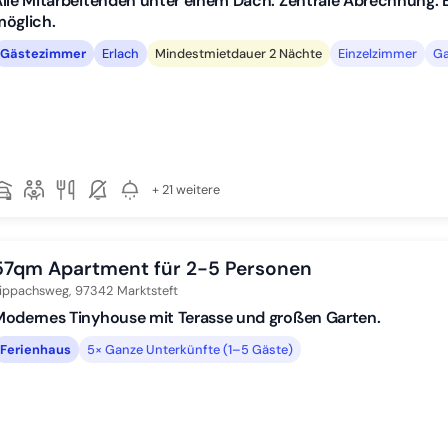
lle Mitarbeitenden unter einem Dach. Zentrale Abrechnung.
öglich.
Gästezimmer
Erlach
Mindestmietdauer 2 Nächte
Einzelzimmer
Ga
+ 21 weitere
57qm Apartment für 2-5 Personen
ippachsweg,
97342
Marktsteft
odernes Tinyhouse mit Terasse und großen Garten.
Ferienhaus
5× Ganze Unterkünfte (1–5 Gäste)