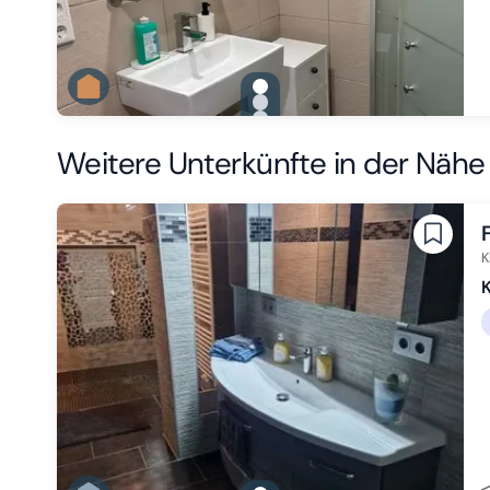
gallery.slide_selector
Zu Slide 1 wechseln
Zu Slide 2 wechseln
Zu Slide 3 wechseln
Weitere Unterkünfte in der Nähe
K
K