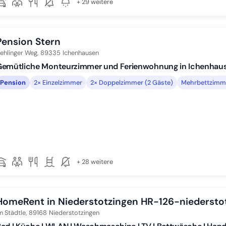
+ 29 weitere
Pension Stern
ehlinger Weg,
89335
Ichenhausen
Gemütliche Monteurzimmer und Ferienwohnung in Ichenhau
Pension
2× Einzelzimmer
2× Doppelzimmer (2 Gäste)
Mehrbettzimme
+ 28 weitere
HomeRent in Niederstotzingen HR-126-niedersto
m Städtle,
89168
Niederstotzingen