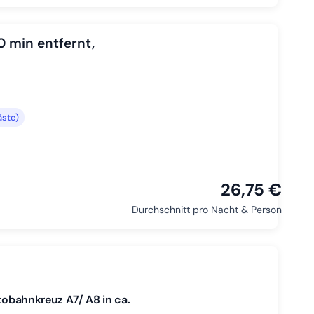
0 min entfernt,
äste)
26,75 €
Durchschnitt pro Nacht & Person
tobahnkreuz A7/ A8 in ca.