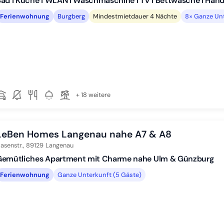
ad I Küche I WLAN I Waschmaschine I TV I Bettwäsche I Han
Ferienwohnung
Burgberg
Mindestmietdauer 4 Nächte
8× Ganze Unt
+ 18 weitere
LeBen Homes Langenau nahe A7 & A8
asenstr.,
89129
Langenau
Gemütliches Apartment mit Charme nahe Ulm & Günzburg
Ferienwohnung
Ganze Unterkunft (5 Gäste)