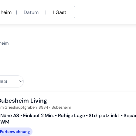
sheim
|
Datum
|
1 Gast
heim
Bubesheim Living
m Grieshauptgraben,
89347
Bubesheim
 Nähe A8 • Einkauf 2 Min. • Ruhige Lage • Stellplatz inkl. • S
• WM
Ferienwohnung