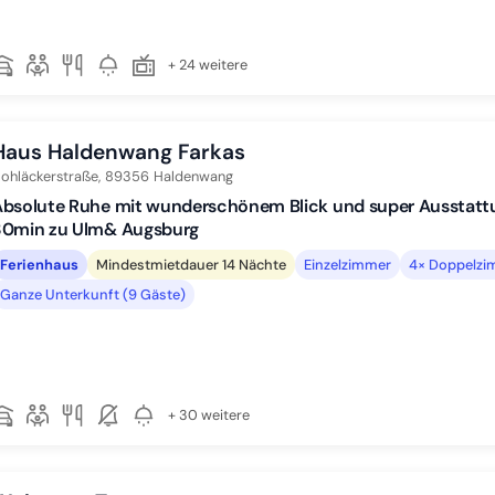
+ 24 weitere
Haus Haldenwang Farkas
ohläckerstraße,
89356
Haldenwang
bsolute Ruhe mit wunderschönem Blick und super Ausstattun
30min zu Ulm& Augsburg
Ferienhaus
Mindestmietdauer 14 Nächte
Einzelzimmer
4× Doppelzi
Ganze Unterkunft (9 Gäste)
+ 30 weitere