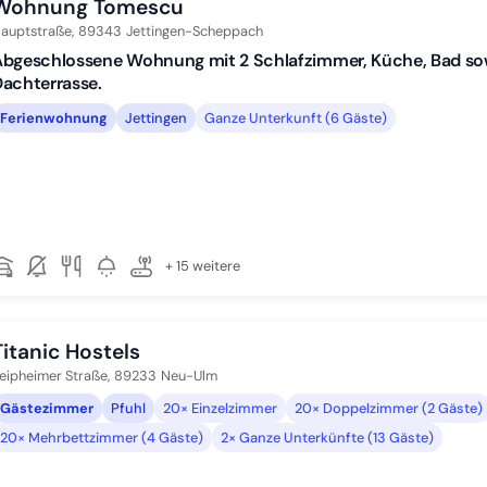
Wohnung Tomescu
auptstraße,
89343
Jettingen-Scheppach
bgeschlossene Wohnung mit 2 Schlafzimmer, Küche, Bad sow
achterrasse.
Ferienwohnung
Jettingen
Ganze Unterkunft (6 Gäste)
+ 15 weitere
Titanic Hostels
eipheimer Straße,
89233
Neu-Ulm
Gästezimmer
Pfuhl
20× Einzelzimmer
20× Doppelzimmer (2 Gäste)
20× Mehrbettzimmer (4 Gäste)
2× Ganze Unterkünfte (13 Gäste)