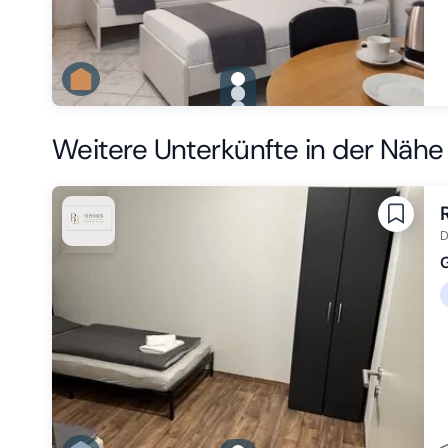
gallery.slide_selector
Zu Slide 1 wechseln
Zu Slide 2 wechseln
Zu Slide 3 wechseln
Weitere Unterkünfte in der Nähe
D
G