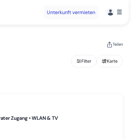
☰
Unterkunft vermieten
Teilen
Filter
Karte
eparater Zugang • WLAN & TV