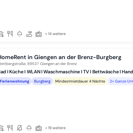
+ 14 weitere
HomeRent in Giengen an der Brenz-Burgberg
tettbergstraße,
89537
Giengen an der Brenz
ad I Küche I WLAN I Waschmaschine I TV I Bettwäsche I Han
Ferienwohnung
Burgberg
Mindestmietdauer 4 Nächte
2× Ganze Unt
+ 19 weitere