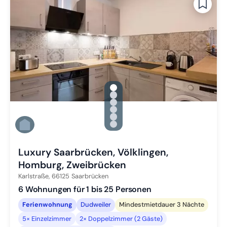
gallery.slide_selector
Zu Slide 1 wechseln
Zu Slide 2 wechseln
Zu Slide 3 wechseln
Zu Slide 4 wechseln
Zu Slide 5 wechseln
Zu Slide 6 wechseln
Luxury Saarbrücken, Völklingen,
Homburg, Zweibrücken
Karlstraße,
66125
Saarbrücken
6 Wohnungen für 1 bis 25 Personen
Ferienwohnung
Dudweiler
Mindestmietdauer 3 Nächte
5× Einzelzimmer
2× Doppelzimmer (2 Gäste)