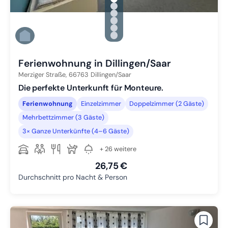
Zu Slide 1 wechseln
Zu Slide 2 wechseln
Zu Slide 3 wechseln
Zu Slide 4 wechseln
Zu Slide 5 wechseln
Zu Slide 6 wechseln
Ferienwohnung in Dillingen/Saar
Merziger Straße,
66763
Dillingen/Saar
Die perfekte Unterkunft für Monteure.
Ferienwohnung
Einzelzimmer
Doppelzimmer (2 Gäste)
Mehrbettzimmer (3 Gäste)
3× Ganze Unterkünfte (4–6 Gäste)
+ 26 weitere
26,75 €
Durchschnitt pro Nacht & Person