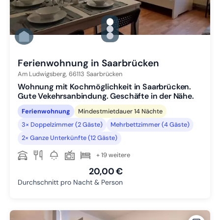
gallery.slide_selector
Zu Slide 1 wechseln
Zu Slide 2 wechseln
Zu Slide 3 wechseln
Ferienwohnung in Saarbrücken
Am Ludwigsberg,
66113
Saarbrücken
Wohnung mit Kochmöglichkeit in Saarbrücken.
Gute Vekehrsanbindung. Geschäfte in der Nähe.
Ferienwohnung
Mindestmietdauer 14 Nächte
3× Doppelzimmer (2 Gäste)
Mehrbettzimmer (4 Gäste)
2× Ganze Unterkünfte (12 Gäste)
+ 19 weitere
20,00 €
Durchschnitt pro Nacht & Person