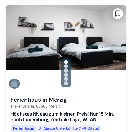
gallery.slide_selector
Zu Slide 1 wechseln
Zu Slide 2 wechseln
Zu Slide 3 wechseln
Zu Slide 4 wechseln
Zu Slide 5 wechseln
Zu Slide 6 wechseln
Ferienhaus in Merzig
Trierer Straße,
66663
Merzig
Höchstes Niveau zum kleinen Preis! Nur 15 Min.
nach Luxemburg, Zentrale Lage, WLAN
Ferienhaus
8× Ganze Unterkünfte (1–8 Gäste)