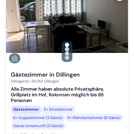
gallery.slide_selector
Zu Slide 1 wechseln
Zu Slide 2 wechseln
Zu Slide 3 wechseln
Zu Slide 4 wechseln
Gästezimmer in Dillingen
Dillingerstr,
66763
Dillingen
Alle Zimmer haben absolute Privatsphäre,
Grillplatz im Hof, Kolonnen möglich bis 65
Personen
Gästezimmer
5× Einzelzimmer
6× Doppelzimmer (2 Gäste)
5× Mehrbettzimmer (8 Gäste)
Ganze Unterkunft (2 Gäste)