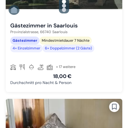
gallery.slide_selector
Zu Slide 1 wechseln
Zu Slide 2 wechseln
Zu Slide 3 wechseln
Gästezimmer in Saarlouis
Provinzialstrasse,
66740
Saarlouis
Gästezimmer
Mindestmietdauer 7 Nächte
4× Einzelzimmer
6× Doppelzimmer (2 Gäste)
+ 17 weitere
18,00 €
Durchschnitt pro Nacht & Person