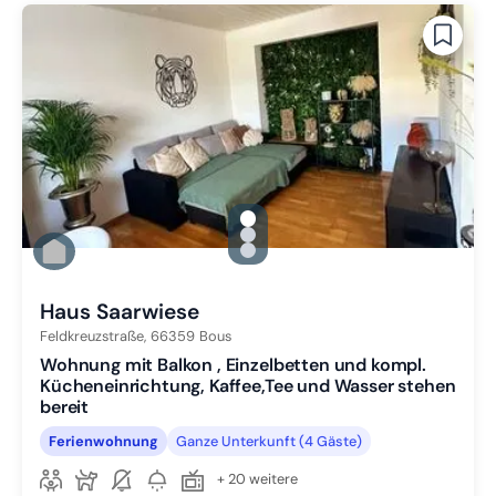
gallery.slide_selector
Zu Slide 1 wechseln
Zu Slide 2 wechseln
Zu Slide 3 wechseln
Haus Saarwiese
Feldkreuzstraße,
66359
Bous
Wohnung mit Balkon , Einzelbetten und kompl.
Kücheneinrichtung, Kaffee,Tee und Wasser stehen
bereit
Ferienwohnung
Ganze Unterkunft (4 Gäste)
+ 20 weitere