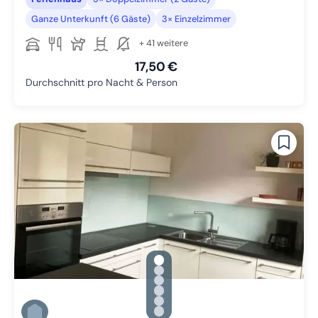
Ganze Unterkunft (6 Gäste)
3× Einzelzimmer
+ 41 weitere
17,50 €
Durchschnitt pro Nacht & Person
gallery.slide_selector
Zu Slide 1 wechseln
Zu Slide 2 wechseln
Zu Slide 3 wechseln
Zu Slide 4 wechseln
Zu Slide 5 wechseln