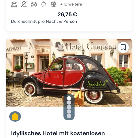
+ 10 weitere
26,75 €
Durchschnitt pro Nacht & Person
gallery.slide_selector
Zu Slide 1 wechseln
Zu Slide 2 wechseln
Zu Slide 3 wechseln
Zu Slide 4 wechseln
Zu Slide 5 wechseln
Idyllisches Hotel mit kostenlosen