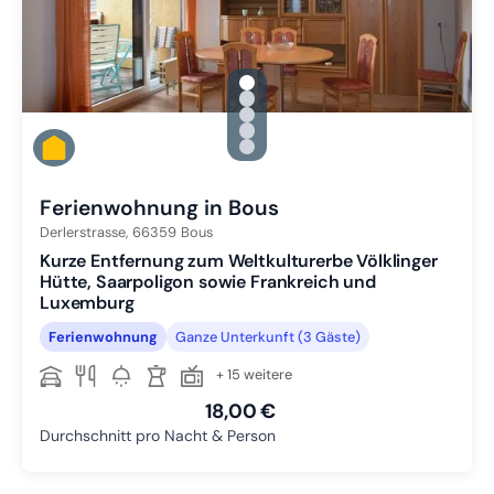
gallery.slide_selector
Zu Slide 1 wechseln
Zu Slide 2 wechseln
Zu Slide 3 wechseln
Zu Slide 4 wechseln
Zu Slide 5 wechseln
Ferienwohnung in Bous
Derlerstrasse,
66359
Bous
Kurze Entfernung zum Weltkulturerbe Völklinger
Hütte, Saarpoligon sowie Frankreich und
Luxemburg
Ferienwohnung
Ganze Unterkunft (3 Gäste)
+ 15 weitere
18,00 €
Durchschnitt pro Nacht & Person