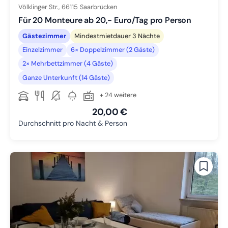
Völklinger Str.,
66115
Saarbrücken
Für 20 Monteure ab 20,- Euro/Tag pro Person
Gästezimmer
Mindestmietdauer 3 Nächte
Einzelzimmer
6× Doppelzimmer (2 Gäste)
2× Mehrbettzimmer (4 Gäste)
Ganze Unterkunft (14 Gäste)
+ 24 weitere
20,00 €
Durchschnitt pro Nacht & Person