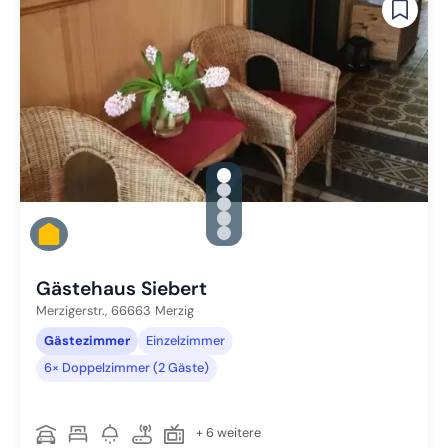
gallery.slide_selector
Zu Slide 1 wechseln
Zu Slide 2 wechseln
Zu Slide 3 wechseln
Zu Slide 4 wechseln
Zu Slide 5 wechseln
Gästehaus Siebert
Merzigerstr.,
66663
Merzig
Gästezimmer
Einzelzimmer
6× Doppelzimmer (2 Gäste)
+ 6 weitere