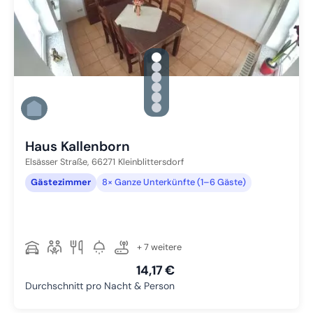
gallery.slide_selector
Zu Slide 1 wechseln
Zu Slide 2 wechseln
Zu Slide 3 wechseln
Zu Slide 4 wechseln
Zu Slide 5 wechseln
Zu Slide 6 wechseln
Haus Kallenborn
Elsässer Straße,
66271
Kleinblittersdorf
Gästezimmer
8× Ganze Unterkünfte (1–6 Gäste)
+ 7 weitere
14,17 €
Durchschnitt pro Nacht & Person