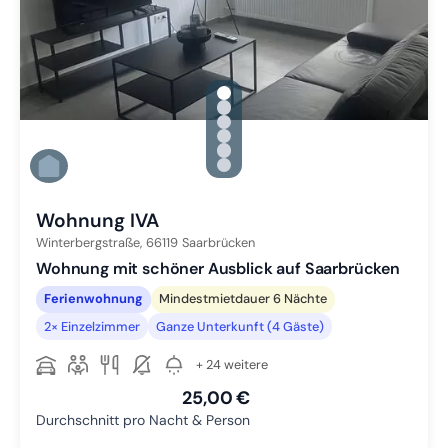
gallery.slide_selector
Zu Slide 1 wechseln
Zu Slide 2 wechseln
Zu Slide 3 wechseln
Zu Slide 4 wechseln
Zu Slide 5 wechseln
Zu Slide 6 wechseln
Wohnung IVA
Winterbergstraße,
66119
Saarbrücken
Wohnung mit schöner Ausblick auf Saarbrücken
Ferienwohnung
Mindestmietdauer 6 Nächte
2× Einzelzimmer
Ganze Unterkunft (4 Gäste)
+ 24 weitere
25,00 €
Durchschnitt pro Nacht & Person