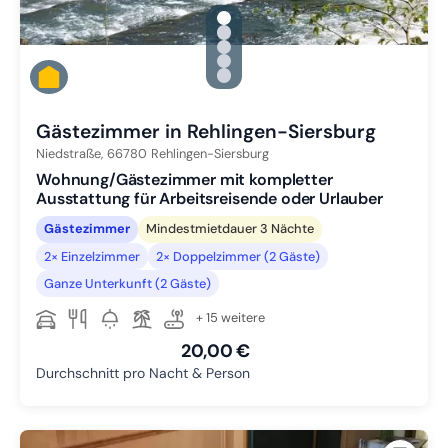
gallery.slide_selector
Zu Slide 1 wechseln
Zu Slide 2 wechseln
Zu Slide 3 wechseln
Zu Slide 4 wechseln
Zu Slide 5 wechseln
Gästezimmer in Rehlingen-Siersburg
Niedstraße,
66780
Rehlingen-Siersburg
Wohnung/Gästezimmer mit kompletter
Ausstattung für Arbeitsreisende oder Urlauber
Gästezimmer
Mindestmietdauer 3 Nächte
2× Einzelzimmer
2× Doppelzimmer (2 Gäste)
Ganze Unterkunft (2 Gäste)
+ 15 weitere
20,00 €
Durchschnitt pro Nacht & Person