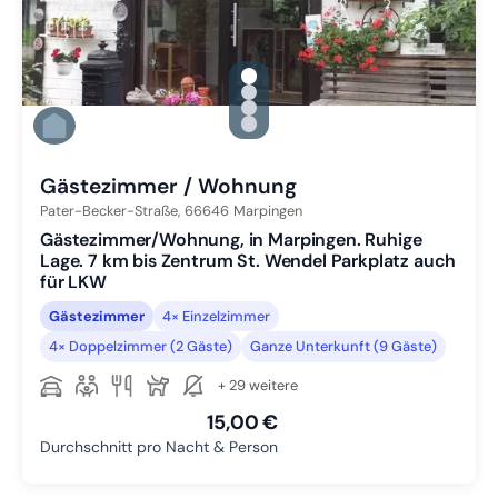
gallery.slide_selector
Zu Slide 1 wechseln
Zu Slide 2 wechseln
Zu Slide 3 wechseln
Zu Slide 4 wechseln
Gästezimmer / Wohnung
Pater-Becker-Straße,
66646
Marpingen
Gästezimmer/Wohnung, in Marpingen. Ruhige
Lage. 7 km bis Zentrum St. Wendel Parkplatz auch
für LKW
Gästezimmer
4× Einzelzimmer
4× Doppelzimmer (2 Gäste)
Ganze Unterkunft (9 Gäste)
+ 29 weitere
15,00 €
Durchschnitt pro Nacht & Person