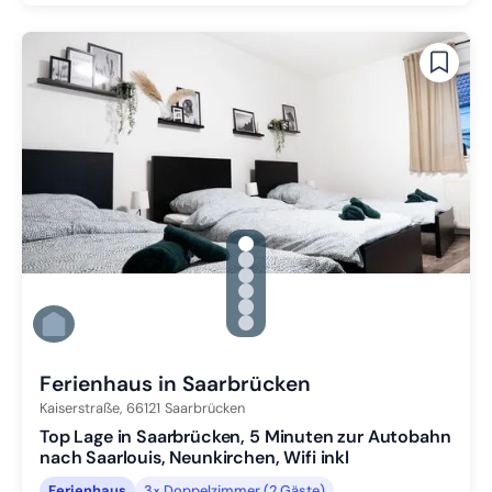
gallery.slide_selector
Zu Slide 1 wechseln
Zu Slide 2 wechseln
Zu Slide 3 wechseln
Zu Slide 4 wechseln
Zu Slide 5 wechseln
Zu Slide 6 wechseln
Ferienhaus in Saarbrücken
Kaiserstraße,
66121
Saarbrücken
Top Lage in Saarbrücken, 5 Minuten zur Autobahn
nach Saarlouis, Neunkirchen, Wifi inkl
Ferienhaus
3× Doppelzimmer (2 Gäste)