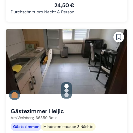
24,50 €
Durchschnitt pro Nacht & Person
gallery.slide_selector
Zu Slide 1 wechseln
Zu Slide 2 wechseln
Zu Slide 3 wechseln
Gästezimmer Heljic
Am Weinberg,
66359
Bous
Gästezimmer
Mindestmietdauer 3 Nächte