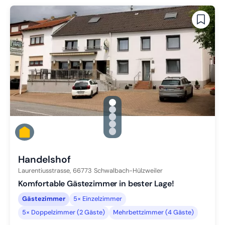
gallery.slide_selector
Zu Slide 1 wechseln
Zu Slide 2 wechseln
Zu Slide 3 wechseln
Zu Slide 4 wechseln
Zu Slide 5 wechseln
Handelshof
Laurentiusstrasse,
66773
Schwalbach-Hülzweiler
Komfortable Gästezimmer in bester Lage!
Gästezimmer
5× Einzelzimmer
5× Doppelzimmer (2 Gäste)
Mehrbettzimmer (4 Gäste)