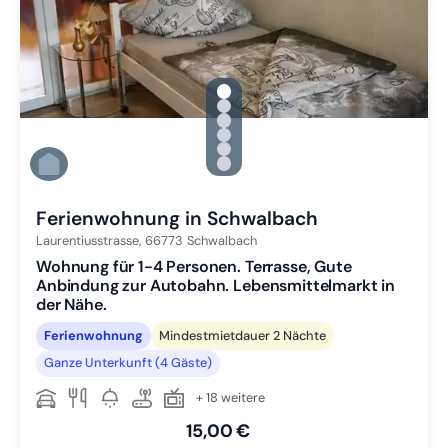
gallery.slide_selector
Zu Slide 1 wechseln
Zu Slide 2 wechseln
Zu Slide 3 wechseln
Zu Slide 4 wechseln
Zu Slide 5 wechseln
Zu Slide 6 wechseln
Ferienwohnung in Schwalbach
Laurentiusstrasse,
66773
Schwalbach
Wohnung für 1-4 Personen. Terrasse, Gute
Anbindung zur Autobahn. Lebensmittelmarkt in
der Nähe.
Ferienwohnung
Mindestmietdauer 2 Nächte
Ganze Unterkunft (4 Gäste)
+ 18 weitere
15,00 €