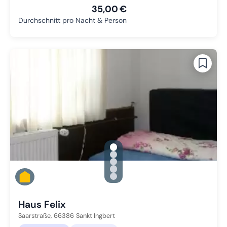
35,00 €
Durchschnitt pro Nacht & Person
gallery.slide_selector
Zu Slide 1 wechseln
Zu Slide 2 wechseln
Zu Slide 3 wechseln
Zu Slide 4 wechseln
Zu Slide 5 wechseln
Haus Felix
Saarstraße,
66386
Sankt Ingbert