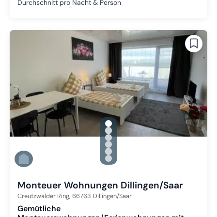
Durchschnitt pro Nacht & Person
gallery.slide_selector
Zu Slide 1 wechseln
Zu Slide 2 wechseln
Zu Slide 3 wechseln
Zu Slide 4 wechseln
Zu Slide 5 wechseln
Zu Slide 6 wechseln
Monteuer Wohnungen Dillingen/Saar
Creutzwalder Ring,
66763
Dillingen/Saar
Gemütliche