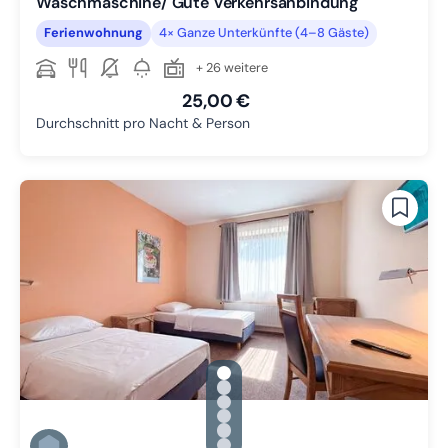
Waschmaschine/ Gute Verkehrsanbindung
Ferienwohnung
4× Ganze Unterkünfte (4–8 Gäste)
+ 26 weitere
25,00 €
Durchschnitt pro Nacht & Person
gallery.slide_selector
Zu Slide 1 wechseln
Zu Slide 2 wechseln
Zu Slide 3 wechseln
Zu Slide 4 wechseln
Zu Slide 5 wechseln