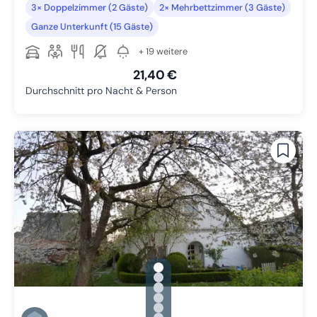
3× Doppelzimmer (2 Gäste)
2× Mehrbettzimmer (3 Gäste)
Ganze Unterkunft (15 Gäste)
+ 19 weitere
21,40 €
Durchschnitt pro Nacht & Person
gallery.slide_selector
Zu Slide 1 wechseln
Zu Slide 2 wechseln
Zu Slide 3 wechseln
Zu Slide 4 wechseln