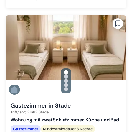
gallery.slide_selector
Zu Slide 1 wechseln
Zu Slide 2 wechseln
Zu Slide 3 wechseln
Zu Slide 4 wechseln
Zu Slide 5 wechseln
Gästezimmer in Stade
Triftgang,
21682
Stade
Wohnung mit zwei Schlafzimmer. Küche und Bad
Gästezimmer
Mindestmietdauer 3 Nächte