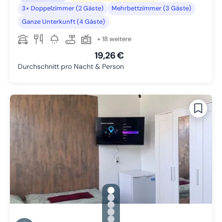
3× Doppelzimmer (2 Gäste)
Mehrbettzimmer (3 Gäste)
Ganze Unterkunft (4 Gäste)
+ 18 weitere
19,26 €
Durchschnitt pro Nacht & Person
gallery.slide_selector
Zu Slide 1 wechseln
Zu Slide 2 wechseln
Zu Slide 3 wechseln
Zu Slide 4 wechseln