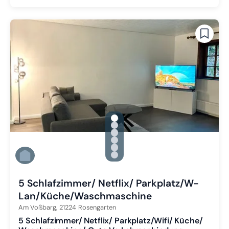
gallery.slide_selector
Zu Slide 1 wechseln
Zu Slide 2 wechseln
Zu Slide 3 wechseln
Zu Slide 4 wechseln
Zu Slide 5 wechseln
Zu Slide 6 wechseln
5 Schlafzimmer/ Netflix/ Parkplatz/W-
Lan/Küche/Waschmaschine
Am Voßbarg,
21224
Rosengarten
5 Schlafzimmer/ Netflix/ Parkplatz/Wifi/ Küche/