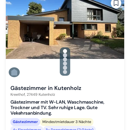
gallery.slide_selector
Zu Slide 1 wechseln
Zu Slide 2 wechseln
Zu Slide 3 wechseln
Zu Slide 4 wechseln
Zu Slide 5 wechseln
Zu Slide 6 wechseln
Gästezimmer in Kutenholz
Kreethof,
27449
Kutenholz
Gästezimmer mit W-LAN, Waschmaschine,
Trockner und TV. Sehr ruhige Lage. Gute
Vekehrsanbindung.
Gästezimmer
Mindestmietdauer 3 Nächte
4× Einzelzimmer
3× Doppelzimmer (2 Gäste)