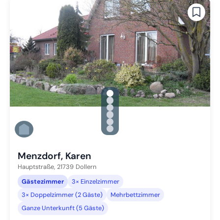
gallery.slide_selector
Zu Slide 1 wechseln
Zu Slide 2 wechseln
Zu Slide 3 wechseln
Zu Slide 4 wechseln
Zu Slide 5 wechseln
Zu Slide 6 wechseln
Menzdorf, Karen
Hauptstraße,
21739
Dollern
Gästezimmer
3× Einzelzimmer
3× Doppelzimmer (2 Gäste)
Mehrbettzimmer
Ganze Unterkunft (5 Gäste)