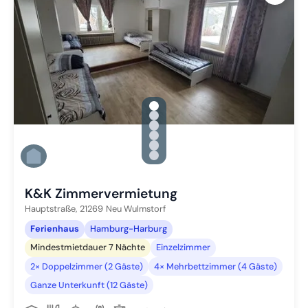
gallery.slide_selector
Zu Slide 1 wechseln
Zu Slide 2 wechseln
Zu Slide 3 wechseln
Zu Slide 4 wechseln
Zu Slide 5 wechseln
Zu Slide 6 wechseln
K&K Zimmervermietung
Hauptstraße,
21269
Neu Wulmstorf
Ferienhaus
Hamburg-Harburg
Mindestmietdauer 7 Nächte
Einzelzimmer
2× Doppelzimmer (2 Gäste)
4× Mehrbettzimmer (4 Gäste)
Ganze Unterkunft (12 Gäste)