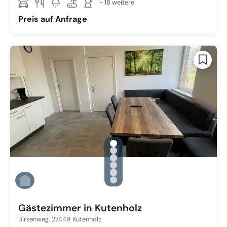
+ 18 weitere
Preis auf Anfrage
gallery.slide_selector
Zu Slide 1 wechseln
Zu Slide 2 wechseln
Zu Slide 3 wechseln
Zu Slide 4 wechseln
Zu Slide 5 wechseln
Zu Slide 6 wechseln
Gästezimmer in Kutenholz
Birkenweg,
27449
Kutenholz