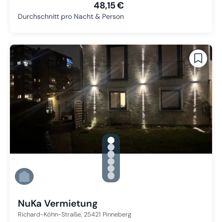
48,15 €
Durchschnitt pro Nacht & Person
gallery.slide_selector
Zu Slide 1 wechseln
Zu Slide 2 wechseln
Zu Slide 3 wechseln
Zu Slide 4 wechseln
Zu Slide 5 wechseln
Zu Slide 6 wechseln
NuKa Vermietung
Richard-Köhn-Straße,
25421
Pinneberg