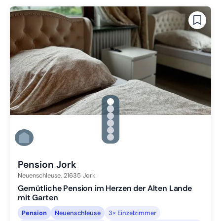
gallery.slide_selector
Zu Slide 1 wechseln
Zu Slide 2 wechseln
Zu Slide 3 wechseln
Zu Slide 4 wechseln
Zu Slide 5 wechseln
Zu Slide 6 wechseln
Pension Jork
Neuenschleuse,
21635
Jork
Gemütliche Pension im Herzen der Alten Lande
mit Garten
Pension
Neuenschleuse
3× Einzelzimmer