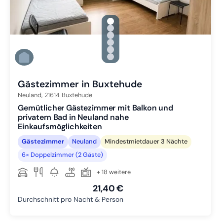
gallery.slide_selector
Zu Slide 1 wechseln
Zu Slide 2 wechseln
Zu Slide 3 wechseln
Zu Slide 4 wechseln
Zu Slide 5 wechseln
Zu Slide 6 wechseln
Gästezimmer in Buxtehude
Neuland,
21614
Buxtehude
Gemütlicher Gästezimmer mit Balkon und
privatem Bad in Neuland nahe
Einkaufsmöglichkeiten
Gästezimmer
Neuland
Mindestmietdauer 3 Nächte
6× Doppelzimmer (2 Gäste)
+ 18 weitere
21,40 €
Durchschnitt pro Nacht & Person