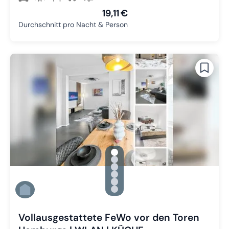
19,11 €
Durchschnitt pro Nacht & Person
gallery.slide_selector
Zu Slide 1 wechseln
Zu Slide 2 wechseln
Zu Slide 3 wechseln
Zu Slide 4 wechseln
Zu Slide 5 wechseln
Zu Slide 6 wechseln
Vollausgestattete FeWo vor den Toren