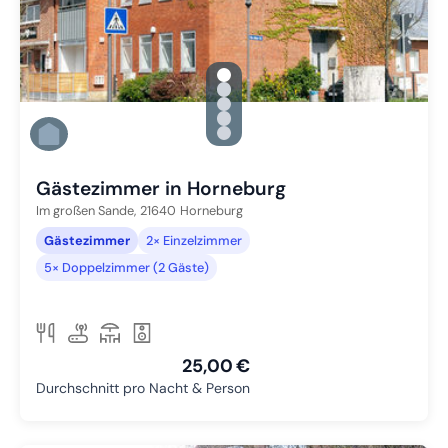
gallery.slide_selector
Zu Slide 1 wechseln
Zu Slide 2 wechseln
Zu Slide 3 wechseln
Zu Slide 4 wechseln
Zu Slide 5 wechseln
Gästezimmer in Horneburg
Im großen Sande,
21640
Horneburg
Gästezimmer
2× Einzelzimmer
5× Doppelzimmer (2 Gäste)
25,00 €
Durchschnitt pro Nacht & Person