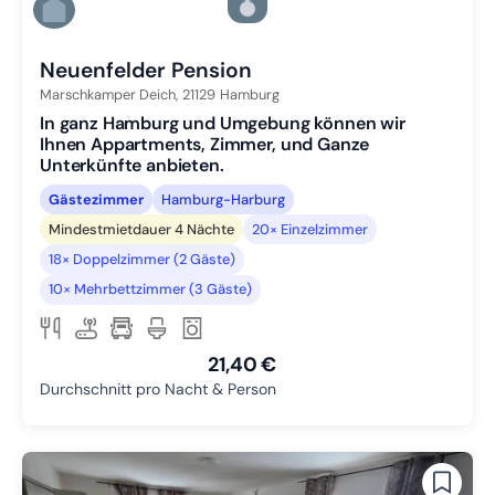
Zu Slide 5 wechseln
Zu Slide 6 wechseln
Neuenfelder Pension
Marschkamper Deich,
21129
Hamburg
In ganz Hamburg und Umgebung können wir
Ihnen Appartments, Zimmer, und Ganze
Unterkünfte anbieten.
Gästezimmer
Hamburg-Harburg
Mindestmietdauer 4 Nächte
20× Einzelzimmer
18× Doppelzimmer (2 Gäste)
10× Mehrbettzimmer (3 Gäste)
21,40 €
Durchschnitt pro Nacht & Person