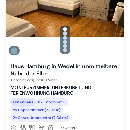
gallery.slide_selector
Zu Slide 1 wechseln
Zu Slide 2 wechseln
Zu Slide 3 wechseln
Zu Slide 4 wechseln
Zu Slide 5 wechseln
Zu Slide 6 wechseln
Haus Hamburg in Wedel in unmittelbarer
Nähe der Elbe
Tinsdaler Weg,
22880
Wedel
MONTEURZIMMER, UNTERKUNFT UND
FERIENWOHNUNG HAMBURG
Ferienhaus
8× Einzelzimmer
8× Doppelzimmer (2 Gäste)
2× Ganze Unterkünfte (7 Gäste)
+ 22 weitere