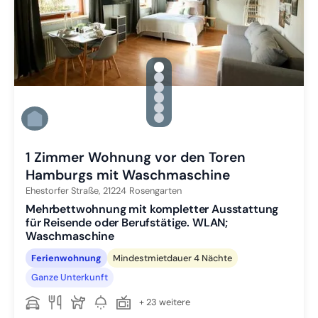
gallery.slide_selector
Zu Slide 1 wechseln
Zu Slide 2 wechseln
Zu Slide 3 wechseln
Zu Slide 4 wechseln
Zu Slide 5 wechseln
Zu Slide 6 wechseln
1 Zimmer Wohnung vor den Toren
Hamburgs mit Waschmaschine
Ehestorfer Straße,
21224
Rosengarten
Mehrbettwohnung mit kompletter Ausstattung
für Reisende oder Berufstätige. WLAN;
Waschmaschine
Ferienwohnung
Mindestmietdauer 4 Nächte
Ganze Unterkunft
+ 23 weitere