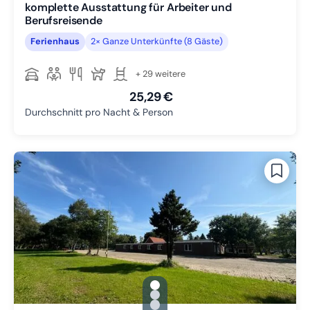
komplette Ausstattung für Arbeiter und
Berufsreisende
Ferienhaus
2× Ganze Unterkünfte (8 Gäste)
+ 29 weitere
25,29 €
Durchschnitt pro Nacht & Person
gallery.slide_selector
Zu Slide 1 wechseln
Zu Slide 2 wechseln