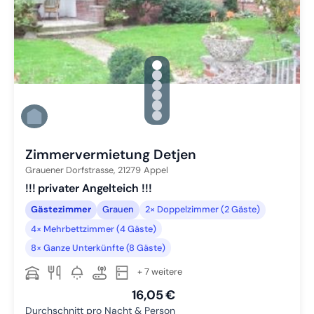
gallery.slide_selector
Zu Slide 1 wechseln
Zu Slide 2 wechseln
Zu Slide 3 wechseln
Zu Slide 4 wechseln
Zu Slide 5 wechseln
Zu Slide 6 wechseln
Zimmervermietung Detjen
Grauener Dorfstrasse,
21279
Appel
!!! privater Angelteich !!!
Gästezimmer
Grauen
2× Doppelzimmer (2 Gäste)
4× Mehrbettzimmer (4 Gäste)
8× Ganze Unterkünfte (8 Gäste)
+ 7 weitere
16,05 €
Durchschnitt pro Nacht & Person