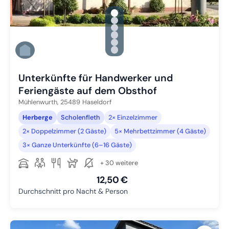
gallery.slide_selector
Zu Slide 1 wechseln
Zu Slide 2 wechseln
Zu Slide 3 wechseln
Zu Slide 4 wechseln
Zu Slide 5 wechseln
Zu Slide 6 wechseln
Unterkünfte für Handwerker und
Feriengäste auf dem Obsthof
Mühlenwurth,
25489
Haseldorf
Herberge
Scholenfleth
2× Einzelzimmer
2× Doppelzimmer (2 Gäste)
5× Mehrbettzimmer (4 Gäste)
3× Ganze Unterkünfte (6–16 Gäste)
+ 30 weitere
12,50 €
Durchschnitt pro Nacht & Person