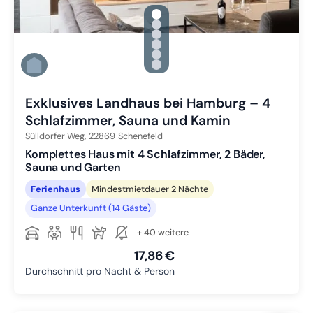
gallery.slide_selector
Zu Slide 1 wechseln
Zu Slide 2 wechseln
Zu Slide 3 wechseln
Zu Slide 4 wechseln
Zu Slide 5 wechseln
Zu Slide 6 wechseln
Exklusives Landhaus bei Hamburg – 4
Schlafzimmer, Sauna und Kamin
Sülldorfer Weg,
22869
Schenefeld
Komplettes Haus mit 4 Schlafzimmer, 2 Bäder,
Sauna und Garten
Ferienhaus
Mindestmietdauer 2 Nächte
Ganze Unterkunft (14 Gäste)
+ 40 weitere
17,86 €
Durchschnitt pro Nacht & Person