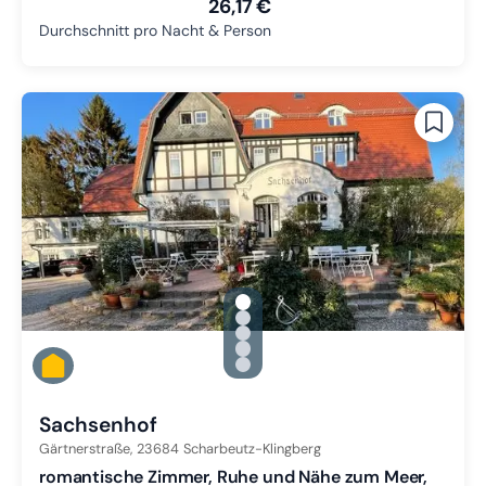
26,17 €
Durchschnitt pro Nacht & Person
gallery.slide_selector
Zu Slide 1 wechseln
Zu Slide 2 wechseln
Zu Slide 3 wechseln
Zu Slide 4 wechseln
Zu Slide 5 wechseln
Sachsenhof
Gärtnerstraße,
23684
Scharbeutz-Klingberg
romantische Zimmer, Ruhe und Nähe zum Meer,