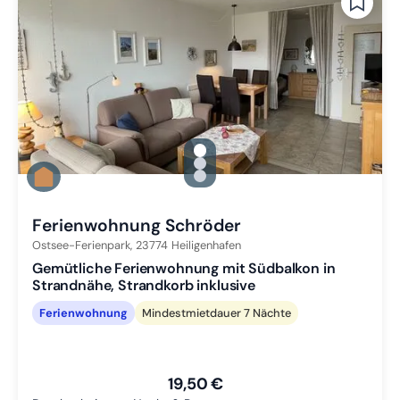
gallery.slide_selector
Zu Slide 1 wechseln
Zu Slide 2 wechseln
Zu Slide 3 wechseln
Ferienwohnung Schröder
Ostsee-Ferienpark,
23774
Heiligenhafen
Gemütliche Ferienwohnung mit Südbalkon in
Strandnähe, Strandkorb inklusive
Ferienwohnung
Mindestmietdauer 7 Nächte
19,50 €