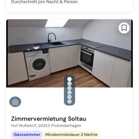
Durchschnitt pro Nacht & Person
gallery.slide_selector
Zu Slide 1 wechseln
Zu Slide 2 wechseln
Zu Slide 3 wechseln
Zu Slide 4 wechseln
Zu Slide 5 wechseln
Zu Slide 6 wechseln
Zimmervermietung Soltau
Hof Wulfsdorf,
24253
Probsteierhagen
Gästezimmer
Mindestmietdauer 3 Nächte