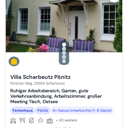
gallery.slide_selector
Zu Slide 1 wechseln
Zu Slide 2 wechseln
Zu Slide 3 wechseln
Zu Slide 4 wechseln
Zu Slide 5 wechseln
Villa Scharbeutz Pönitz
Pönitzer Weg,
23684
Scharbeutz
Ruhiger Arbeitsbereich, Garten, gute
Verkehrsanbindung, Arbeitszimmer, großer
Meeting Tisch, Ostsee
Ferienhaus
Pönitz
6× Ganze Unterkünfte (1–6 Gäste)
+ 30 weitere