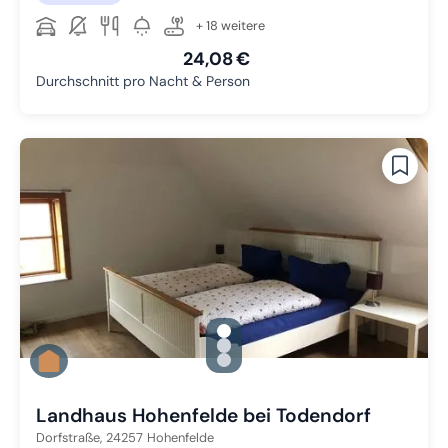
+ 18 weitere
24,08 €
Durchschnitt pro Nacht & Person
gallery.slide_selector
Zu Slide 1 wechseln
Zu Slide 2 wechseln
Zu Slide 3 wechseln
Landhaus Hohenfelde bei Todendorf
Dorfstraße,
24257
Hohenfelde