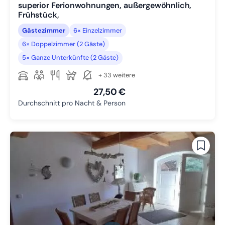
superior Ferionwohnungen, außergewöhnlich,
Frühstück,
Gästezimmer
6× Einzelzimmer
6× Doppelzimmer (2 Gäste)
5× Ganze Unterkünfte (2 Gäste)
+ 33 weitere
27,50 €
Durchschnitt pro Nacht & Person