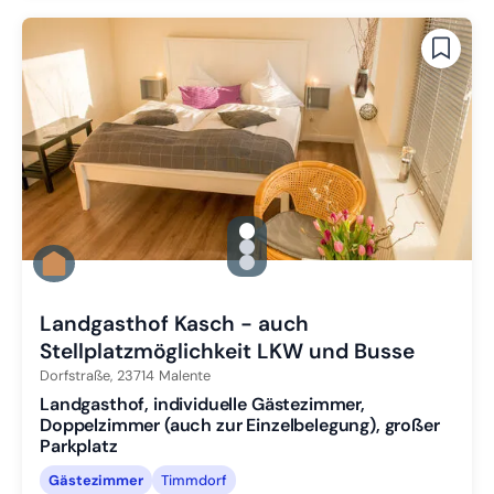
gallery.slide_selector
Zu Slide 1 wechseln
Zu Slide 2 wechseln
Zu Slide 3 wechseln
Landgasthof Kasch - auch
Stellplatzmöglichkeit LKW und Busse
Dorfstraße,
23714
Malente
Landgasthof, individuelle Gästezimmer,
Doppelzimmer (auch zur Einzelbelegung), großer
Parkplatz
Gästezimmer
Timmdorf