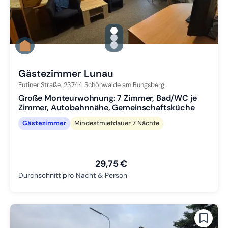
gallery.slide_selector
Zu Slide 1 wechseln
Zu Slide 2 wechseln
Zu Slide 3 wechseln
Gästezimmer Lunau
Eutiner Straße,
23744
Schönwalde am Bungsberg
Große Monteurwohnung: 7 Zimmer, Bad/WC je
Zimmer, Autobahnnähe, Gemeinschaftsküche
Gästezimmer
Mindestmietdauer 7 Nächte
29,75 €
Durchschnitt pro Nacht & Person