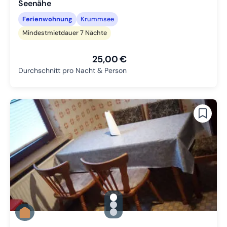
Seenähe
Ferienwohnung
Krummsee
Mindestmietdauer 7 Nächte
25,00 €
Durchschnitt pro Nacht & Person
gallery.slide_selector
Zu Slide 1 wechseln
Zu Slide 2 wechseln
Zu Slide 3 wechseln