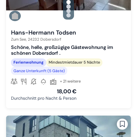
gallery.slide_selector
Zu Slide 1 wechseln
Zu Slide 2 wechseln
Zu Slide 3 wechseln
Zu Slide 4 wechseln
Hans-Hermann Todsen
Zum See,
24232
Dobersdorf
Schöne, helle, großzügige Gästewohnung im
schönen Dobersdorf .
Ferienwohnung
Mindestmietdauer 5 Nächte
Ganze Unterkunft (5 Gäste)
+ 21 weitere
18,00 €
Durchschnitt pro Nacht & Person