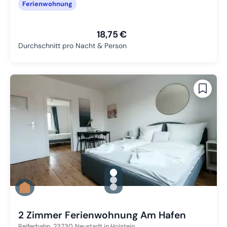
Ferienwohnung
18,75 €
Durchschnitt pro Nacht & Person
gallery.slide_selector
Zu Slide 1 wechseln
Zu Slide 2 wechseln
Zu Slide 3 wechseln
2 Zimmer Ferienwohnung Am Hafen
Reiferbahn,
23730
Neustadt in Holstein