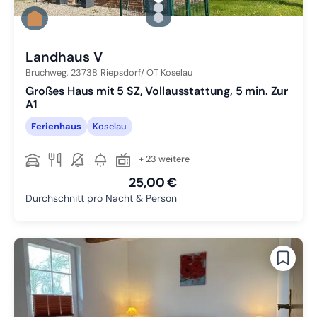
Zu Slide 1 wechseln
Zu Slide 2 wechseln
Zu Slide 3 wechseln
Landhaus V
Bruchweg,
23738
Riepsdorf/ OT Koselau
Großes Haus mit 5 SZ, Vollausstattung, 5 min. Zur
A1
Ferienhaus
Koselau
+ 23 weitere
25,00 €
Durchschnitt pro Nacht & Person