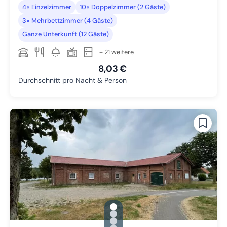
4× Einzelzimmer
10× Doppelzimmer (2 Gäste)
3× Mehrbettzimmer (4 Gäste)
Ganze Unterkunft (12 Gäste)
+ 21 weitere
8,03 €
Durchschnitt pro Nacht & Person
gallery.slide_selector
Zu Slide 1 wechseln
Zu Slide 2 wechseln