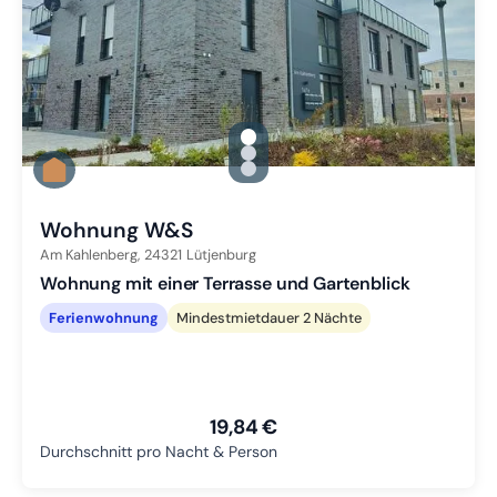
gallery.slide_selector
Zu Slide 1 wechseln
Zu Slide 2 wechseln
Zu Slide 3 wechseln
Wohnung W&S
Am Kahlenberg,
24321
Lütjenburg
Wohnung mit einer Terrasse und Gartenblick
Ferienwohnung
Mindestmietdauer 2 Nächte
19,84 €
Durchschnitt pro Nacht & Person