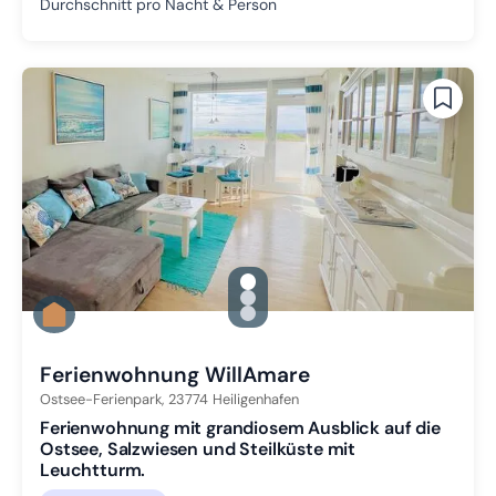
Durchschnitt pro Nacht & Person
gallery.slide_selector
Zu Slide 1 wechseln
Zu Slide 2 wechseln
Zu Slide 3 wechseln
Ferienwohnung WillAmare
Ostsee-Ferienpark,
23774
Heiligenhafen
Ferienwohnung mit grandiosem Ausblick auf die
Ostsee, Salzwiesen und Steilküste mit
Leuchtturm.