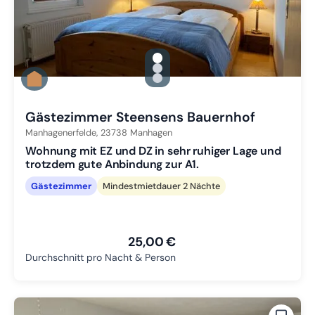
gallery.slide_selector
Zu Slide 1 wechseln
Zu Slide 2 wechseln
Zu Slide 3 wechseln
Gästezimmer Steensens Bauernhof
Manhagenerfelde,
23738
Manhagen
Wohnung mit EZ und DZ in sehr ruhiger Lage und
trotzdem gute Anbindung zur A1.
Gästezimmer
Mindestmietdauer 2 Nächte
25,00 €
Durchschnitt pro Nacht & Person