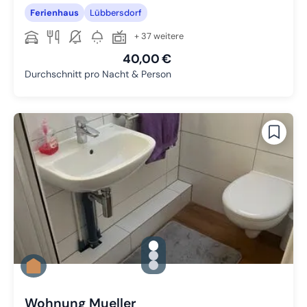
Ferienhaus
Lübbersdorf
+ 37 weitere
40,00 €
Durchschnitt pro Nacht & Person
gallery.slide_selector
Zu Slide 1 wechseln
Zu Slide 2 wechseln
Zu Slide 3 wechseln
Wohnung Mueller