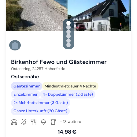
gallery.slide_selector
Zu Slide 1 wechseln
Zu Slide 2 wechseln
Zu Slide 3 wechseln
Zu Slide 4 wechseln
Zu Slide 5 wechseln
Zu Slide 6 wechseln
Birkenhof Fewo und Gästezimmer
Ostseering,
24257
Hohenfelde
Ostseenähe
Gästezimmer
Mindestmietdauer 4 Nächte
Einzelzimmer
4× Doppelzimmer (2 Gäste)
2× Mehrbettzimmer (3 Gäste)
Ganze Unterkunft (20 Gäste)
+ 13 weitere
14,98 €