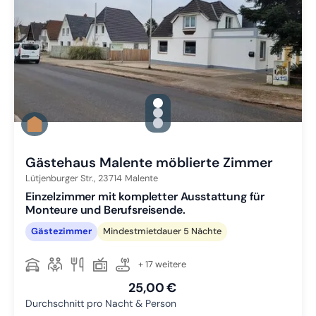
gallery.slide_selector
Zu Slide 1 wechseln
Zu Slide 2 wechseln
Zu Slide 3 wechseln
Gästehaus Malente möblierte Zimmer
Lütjenburger Str.,
23714
Malente
Einzelzimmer mit kompletter Ausstattung für
Monteure und Berufsreisende.
Gästezimmer
Mindestmietdauer 5 Nächte
+ 17 weitere
25,00 €
Durchschnitt pro Nacht & Person