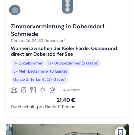
Zu Slide 3 wechseln
Zu Slide 4 wechseln
Zu Slide 5 wechseln
Zu Slide 6 wechseln
Zimmervermietung in Dobersdorf
Schmiede
Dorfstraße,
24232
Dobersdorf
Wohnen zwischen der Kieler Förde, Ostsee und
direkt am Dobersdorfer See
11× Einzelzimmer
10× Doppelzimmer (2 Gäste)
5× Mehrbettzimmer (3 Gäste)
Ganze Unterkunft (27 Gäste)
+ 14 weitere
21,40 €
Durchschnitt pro Nacht & Person