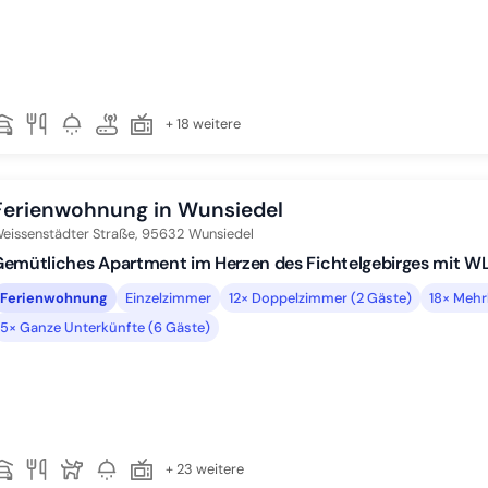
+ 18 weitere
Ferienwohnung in Wunsiedel
eissenstädter Straße,
95632
Wunsiedel
emütliches Apartment im Herzen des Fichtelgebirges mit W
Ferienwohnung
Einzelzimmer
12× Doppelzimmer (2 Gäste)
18× Mehr
5× Ganze Unterkünfte (6 Gäste)
+ 23 weitere