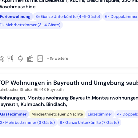
 Apartments mit Einzelbetten, Küche, Geschirrspüler, 250 
Waschmaschine
Ferienwohnung
8× Ganze Unterkünfte (4–9 Gäste)
6× Doppelzimmer 
11× Mehrbettzimmer (3–4 Gäste)
+ 19 weitere
TOP Wohnungen in Bayreuth und Umgebung sauber
ulmbacher Straße,
95448
Bayreuth
Wohnungen, Monteurwohnung Bayreuth,Monteurwohnungen,
ayreuth, Kulmbach, Bindlach,
Gästezimmer
Mindestmietdauer 2 Nächte
Einzelzimmer
4× Doppelz
2× Mehrbettzimmer (3 Gäste)
8× Ganze Unterkünfte (7 Gäste)