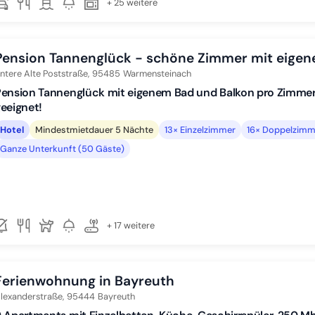
+ 25 weitere
Pension Tannenglück - schöne Zimmer mit eige
ntere Alte Poststraße,
95485
Warmensteinach
ension Tannenglück mit eigenem Bad und Balkon pro Zimmer 
eeignet!
Hotel
Mindestmietdauer 5 Nächte
13× Einzelzimmer
16× Doppelzimm
Ganze Unterkunft (50 Gäste)
+ 17 weitere
Ferienwohnung in Bayreuth
lexanderstraße,
95444
Bayreuth