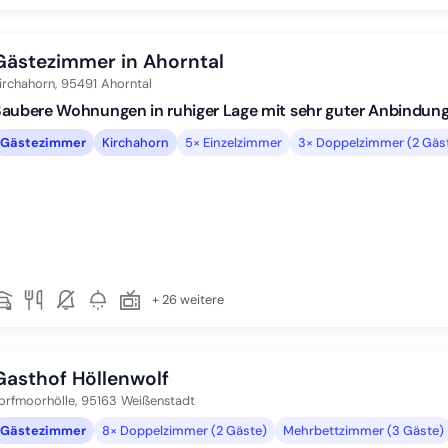
Gästezimmer in Ahorntal
irchahorn,
95491
Ahorntal
aubere Wohnungen in ruhiger Lage mit sehr guter Anbindun
Gästezimmer
Kirchahorn
5× Einzelzimmer
3× Doppelzimmer (2 Gäs
+ 26 weitere
Gasthof Höllenwolf
orfmoorhölle,
95163
Weißenstadt
Gästezimmer
8× Doppelzimmer (2 Gäste)
Mehrbettzimmer (3 Gäste)