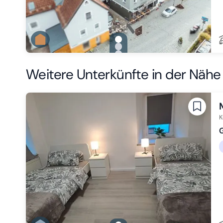
gallery.slide_selector
Zu Slide 1 wechseln
Zu Slide 2 wechseln
Zu Slide 3 wechseln
Weitere Unterkünfte in der Nähe
K