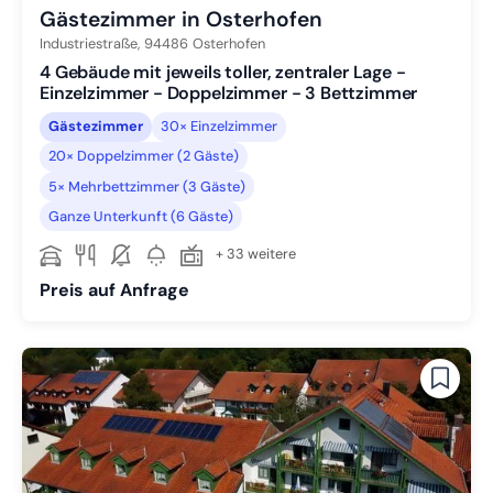
Gästezimmer in Osterhofen
Industriestraße,
94486
Osterhofen
4 Gebäude mit jeweils toller, zentraler Lage -
Einzelzimmer - Doppelzimmer - 3 Bettzimmer
Gästezimmer
30× Einzelzimmer
20× Doppelzimmer (2 Gäste)
5× Mehrbettzimmer (3 Gäste)
Ganze Unterkunft (6 Gäste)
+ 33 weitere
Preis auf Anfrage