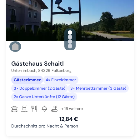
gallery.slide_selector
Zu Slide 1 wechseln
Zu Slide 2 wechseln
Zu Slide 3 wechseln
Zu Slide 4 wechseln
Gästehaus Schaitl
Unterrimbach,
84326
Falkenberg
Gästezimmer
4× Einzelzimmer
3× Doppelzimmer (2 Gäste)
3× Mehrbettzimmer (3 Gäste)
2× Ganze Unterkünfte (12 Gäste)
+ 16 weitere
12,84 €
Durchschnitt pro Nacht & Person