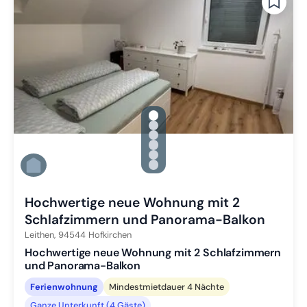
gallery.slide_selector
Zu Slide 1 wechseln
Zu Slide 2 wechseln
Zu Slide 3 wechseln
Zu Slide 4 wechseln
Zu Slide 5 wechseln
Zu Slide 6 wechseln
Hochwertige neue Wohnung mit 2
Schlafzimmern und Panorama-Balkon
Leithen,
94544
Hofkirchen
Hochwertige neue Wohnung mit 2 Schlafzimmern
und Panorama-Balkon
Ferienwohnung
Mindestmietdauer 4 Nächte
Ganze Unterkunft (4 Gäste)