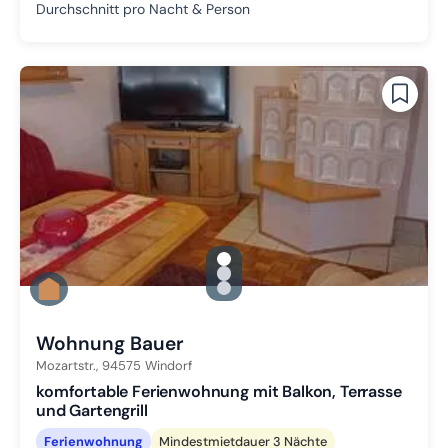
Durchschnitt pro Nacht & Person
gallery.slide_selector
Zu Slide 1 wechseln
Zu Slide 2 wechseln
Zu Slide 3 wechseln
Wohnung Bauer
Mozartstr.,
94575
Windorf
komfortable Ferienwohnung mit Balkon, Terrasse
und Gartengrill
Ferienwohnung
Mindestmietdauer 3 Nächte