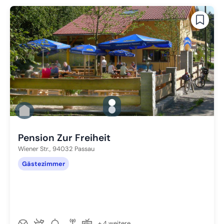
gallery.slide_selector
Zu Slide 1 wechseln
Zu Slide 2 wechseln
Pension Zur Freiheit
Wiener Str.,
94032
Passau
Gästezimmer
+ 4 weitere