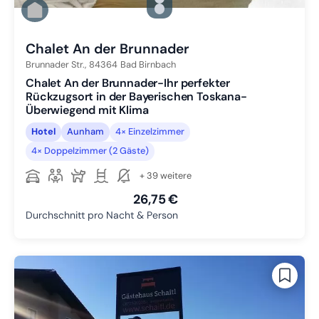
Zu Slide 1 wechseln
Zu Slide 2 wechseln
Zu Slide 3 wechseln
Chalet An der Brunnader
Brunnader Str.,
84364
Bad Birnbach
Chalet An der Brunnader-Ihr perfekter
Rückzugsort in der Bayerischen Toskana-
Überwiegend mit Klima
Hotel
Aunham
4× Einzelzimmer
4× Doppelzimmer (2 Gäste)
+ 39 weitere
26,75 €
Durchschnitt pro Nacht & Person