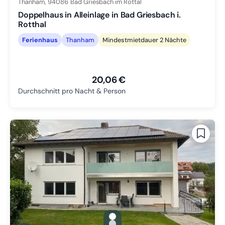
Thanham,
94086
Bad Griesbach im Rottal
Doppelhaus in Alleinlage in Bad Griesbach i.
Rotthal
Ferienhaus
Thanham
Mindestmietdauer 2 Nächte
20,06 €
Durchschnitt pro Nacht & Person
gallery.slide_selector
Zu Slide 1 wechseln