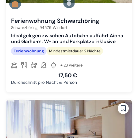
Zu Slide 2 wechseln
Zu Slide 3 wechseln
Ferienwohnung Schwarzhöring
Schwarzhöring,
94575
Windorf
Ideal gelegen zwischen Autobahn auffahrt Aicha
und Garharm. W-lan und Parkplätze inklusive
Ferienwohnung
Mindestmietdauer 2 Nächte
+ 23 weitere
17,50 €
Durchschnitt pro Nacht & Person