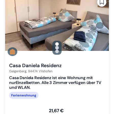
gallery.slide_selector
Zu Slide 1 wechseln
Zu Slide 2 wechseln
Zu Slide 3 wechseln
Casa Daniela Residenz
Galgenberg,
94474
Vilshofen
Casa Dsniela Residenz ist eine Wohnung mit
nurEinzelbetten. Alle 3 Zimmer verfügen über TV
und WLAN.
Ferienwohnung
21,67 €