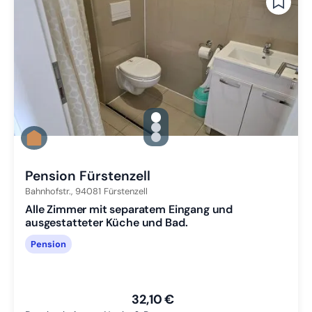
gallery.slide_selector
Zu Slide 1 wechseln
Zu Slide 2 wechseln
Zu Slide 3 wechseln
Pension Fürstenzell
Bahnhofstr.,
94081
Fürstenzell
Alle Zimmer mit separatem Eingang und
ausgestatteter Küche und Bad.
Pension
32,10 €