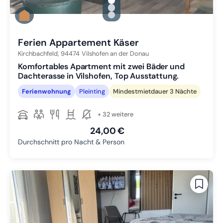
gallery.slide_selector
Zu Slide 1 wechseln
Zu Slide 2 wechseln
Zu Slide 3 wechseln
Ferien Appartement Käser
Kirchbachfeld,
94474
Vilshofen an der Donau
Komfortables Apartment mit zwei Bäder und
Dachterasse in Vilshofen, Top Ausstattung.
Ferienwohnung
Pleinting
Mindestmietdauer 3 Nächte
+ 32 weitere
24,00 €
Durchschnitt pro Nacht & Person