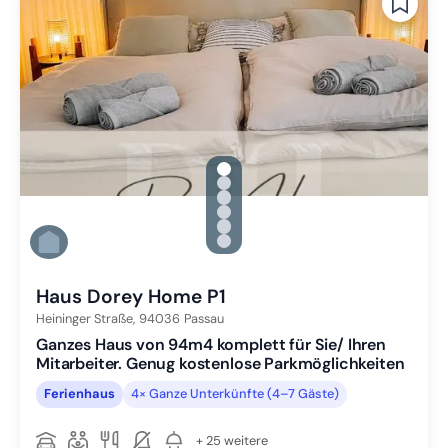
gallery.slide_selector
Zu Slide 1 wechseln
Zu Slide 2 wechseln
Zu Slide 3 wechseln
Zu Slide 4 wechseln
Zu Slide 5 wechseln
Zu Slide 6 wechseln
Haus Dorey Home P1
Heininger Straße,
94036
Passau
Ganzes Haus von 94m4 komplett für Sie/ Ihren
Mitarbeiter. Genug kostenlose Parkmöglichkeiten
Ferienhaus
4× Ganze Unterkünfte (4–7 Gäste)
+ 25 weitere