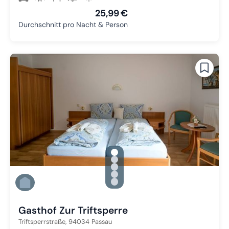
25,99 €
Durchschnitt pro Nacht & Person
gallery.slide_selector
Zu Slide 1 wechseln
Zu Slide 2 wechseln
Zu Slide 3 wechseln
Zu Slide 4 wechseln
Zu Slide 5 wechseln
Gasthof Zur Triftsperre
Triftsperrstraße,
94034
Passau