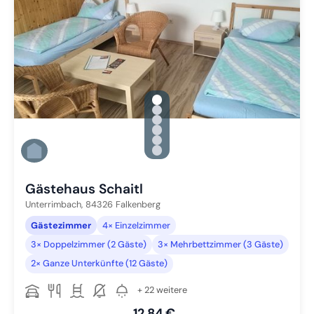
gallery.slide_selector
Zu Slide 1 wechseln
Zu Slide 2 wechseln
Zu Slide 3 wechseln
Zu Slide 4 wechseln
Zu Slide 5 wechseln
Zu Slide 6 wechseln
Gästehaus Schaitl
Unterrimbach,
84326
Falkenberg
Gästezimmer
4× Einzelzimmer
3× Doppelzimmer (2 Gäste)
3× Mehrbettzimmer (3 Gäste)
2× Ganze Unterkünfte (12 Gäste)
+ 22 weitere
12,84 €