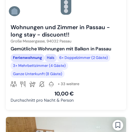
Zu Slide 3 wechseln
Zu Slide 4 wechseln
Zu Slide 5 wechseln
Zu Slide 6 wechseln
Wohnungen und Zimmer in Passau -
long stay - discuont!!
Große Messergasse,
94032
Passau
Gemütliche Wohnungen mit Balkon in Passau
Ferienwohnung
Hals
6× Doppelzimmer (2 Gäste)
3× Mehrbettzimmer (4 Gäste)
Ganze Unterkunft (8 Gäste)
+ 33 weitere
10,00 €
Durchschnitt pro Nacht & Person