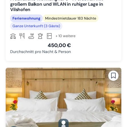
großem Balkon und WLAN in ruhiger Lage in
Vilshofen
Ferienwohnung
Mindestmietdauer 183 Nächte
Ganze Unterkunft (3 Gäste)
+ 10 weitere
450,00 €
Durchschnitt pro Nacht & Person
gallery.slide_selector