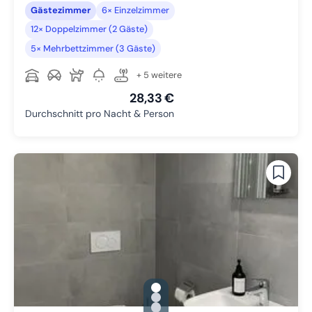
Gästezimmer
6× Einzelzimmer
12× Doppelzimmer (2 Gäste)
5× Mehrbettzimmer (3 Gäste)
+ 5 weitere
28,33 €
Durchschnitt pro Nacht & Person
gallery.slide_selector
Zu Slide 1 wechseln
Zu Slide 2 wechseln