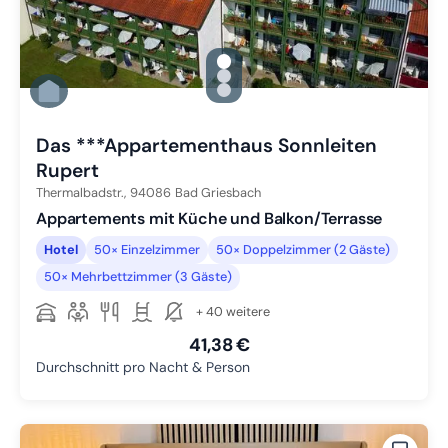
gallery.slide_selector
Zu Slide 1 wechseln
Zu Slide 2 wechseln
Zu Slide 3 wechseln
Das ***Appartementhaus Sonnleiten
Rupert
Thermalbadstr.,
94086
Bad Griesbach
Appartements mit Küche und Balkon/Terrasse
Hotel
50× Einzelzimmer
50× Doppelzimmer (2 Gäste)
50× Mehrbettzimmer (3 Gäste)
+ 40 weitere
41,38 €
Durchschnitt pro Nacht & Person