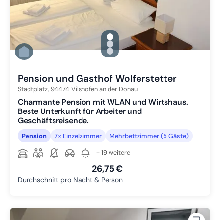
gallery.slide_selector
Zu Slide 1 wechseln
Zu Slide 2 wechseln
Zu Slide 3 wechseln
Pension und Gasthof Wolferstetter
Stadtplatz,
94474
Vilshofen an der Donau
Charmante Pension mit WLAN und Wirtshaus.
Beste Unterkunft für Arbeiter und
Geschäftsreisende.
Pension
7× Einzelzimmer
Mehrbettzimmer (5 Gäste)
+ 19 weitere
26,75 €
Durchschnitt pro Nacht & Person