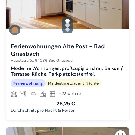
gallery.slide_selector
Zu Slide 1 wechseln
Zu Slide 2 wechseln
Zu Slide 3 wechseln
Ferienwohnungen Alte Post - Bad
Griesbach
Hauptstraße,
94086
Bad Griesbach
Moderne Wohnungen, großzügig und mit Balkon /
Terrasse. Küche. Parkplatz kostenfrei.
Ferienwohnung
Mindestmietdauer 3 Nächte
+ 23 weitere
26,25 €
Durchschnitt pro Nacht & Person