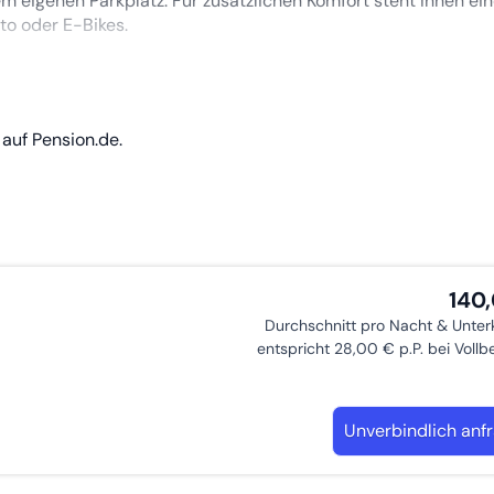
 eigenen Parkplatz. Für zusätzlichen Komfort steht Ihnen ei
to oder E-Bikes.
ltstadt in nur 10 bis 15 Minuten zu Fuß. Ob Kultur, Kulinarik o
Ihnen Passau zu Füßen. Wir freuen uns auf Ihren Besuch!
auf Pension.de.
140
Durchschnitt pro Nacht & Unter
entspricht 28,00 € p.P. bei Voll
Unverbindlich anf