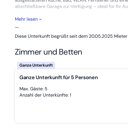
ausgestatteten Küche, Bad, WLAN, Fernseher und einem
abschließbare Garage zur Verfügung – ideal für Ihr Au
Dank der zentralen Lage erreichen Sie die historische A
Mehr lesen
Flussspaziergänge – von unserem Apartment aus liegt 
—
Diese Unterkunft begrüßt seit dem 20.05.2025 Mieter 
Zimmer und Betten
Ganze Unterkunft für 5 Personen
Max. Gäste: 5
Anzahl der Unterkünfte: 1