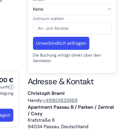
ne
der
Unverbindlich anfragen
Die Buchung erfolgt direkt über den
Vermieter.
Adresse & Kontakt
,00 €
kunft
Christoph Braml
belegung
Handy:
+491601833969
Apartment Passau B / Parken / Zentral
/ Cozy
ragen
Krafstraße 8
94034
Passau, Deutschland