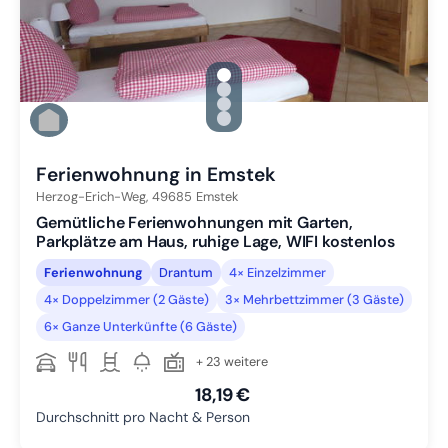
gallery.slide_selector
Zu Slide 1 wechseln
Zu Slide 2 wechseln
Zu Slide 3 wechseln
Zu Slide 4 wechseln
Ferienwohnung in Emstek
Herzog-Erich-Weg,
49685
Emstek
Gemütliche Ferienwohnungen mit Garten,
Parkplätze am Haus, ruhige Lage, WIFI kostenlos
Ferienwohnung
Drantum
4× Einzelzimmer
4× Doppelzimmer (2 Gäste)
3× Mehrbettzimmer (3 Gäste)
6× Ganze Unterkünfte (6 Gäste)
+ 23 weitere
18,19 €
Durchschnitt pro Nacht & Person