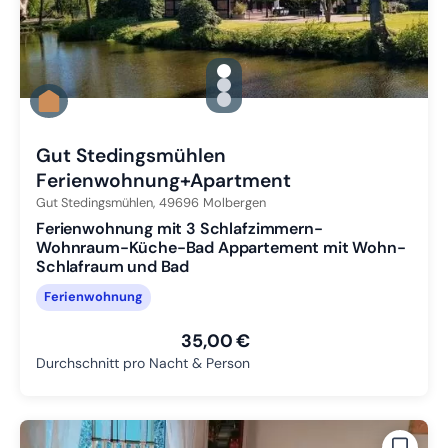
gallery.slide_selector
Zu Slide 1 wechseln
Zu Slide 2 wechseln
Zu Slide 3 wechseln
Gut Stedingsmühlen
Ferienwohnung+Apartment
Gut Stedingsmühlen,
49696
Molbergen
Ferienwohnung mit 3 Schlafzimmern-
Wohnraum-Küche-Bad Appartement mit Wohn-
Schlafraum und Bad
Ferienwohnung
35,00 €
Durchschnitt pro Nacht & Person