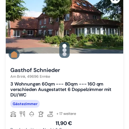
gallery.slide_selector
Zu Slide 1 wechseln
Zu Slide 2 wechseln
Zu Slide 3 wechseln
Gasthof Schnieder
Am Brink,
49696
Ermke
3 Wohnungen 60qm --- 80qm --- 160 qm
verschieden Ausgestattet 6 Doppelzimmer mit
DU/WC
Gästezimmer
+ 17 weitere
11,90 €