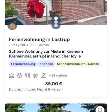
gallery.slide_selector
Zu Slide 1 wechseln
Zu Slide 2 wechseln
Zu Slide 3 wechseln
Ferienwohnung in Lastrup
Zum Eyfeld,
49688
Lastrup
Schöne Wohnung zur Miete in Kneheim
(Gemeinde Lastrup) in ländlicher Idylle
Ferienwohnung
Kneheim
Mindestmietdauer 2 Nächte
+ 29 weitere
35,00 €
Durchschnitt pro Nacht & Person