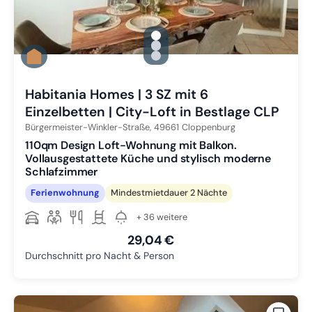
gallery.slide_selector
Zu Slide 1 wechseln
Zu Slide 2 wechseln
Zu Slide 3 wechseln
Habitania Homes | 3 SZ mit 6
Einzelbetten | City-Loft in Bestlage CLP
Bürgermeister-Winkler-Straße,
49661
Cloppenburg
110qm Design Loft-Wohnung mit Balkon.
Vollausgestattete Küche und stylisch moderne
Schlafzimmer
Ferienwohnung
Mindestmietdauer 2 Nächte
+ 36 weitere
29,04 €
Durchschnitt pro Nacht & Person