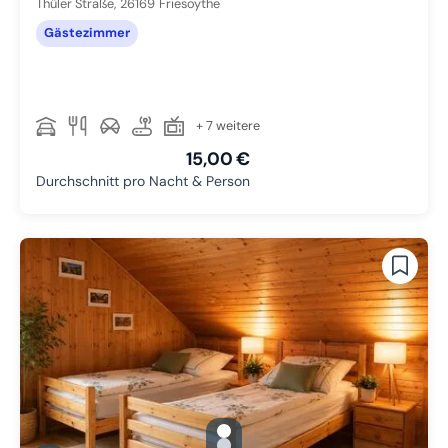
Thüler Straße,
26169
Friesoythe
Gästezimmer
+ 7 weitere
15,00 €
Durchschnitt pro Nacht & Person
gallery.slide_selector
Zu Slide 1 wechseln