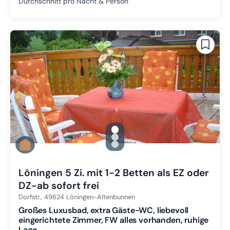
Durchschnitt pro Nacht & Person
gallery.slide_selector
Zu Slide 1 wechseln
Zu Slide 2 wechseln
Zu Slide 3 wechseln
Löningen 5 Zi. mit 1-2 Betten als EZ oder
DZ-ab sofort frei
Dorfstr.,
49624
Löningen-Altenbunnen
Großes Luxusbad, extra Gäste-WC, liebevoll
eingerichtete Zimmer, FW alles vorhanden, ruhige
Lage