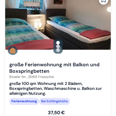
gallery.slide_selector
Zu Slide 1 wechseln
Zu Slide 2 wechseln
Zu Slide 3 wechseln
große Ferienwohnung mit Balkon und
Boxspringbetten
Böseler Str.,
26169
Friesoythe
große 100 qm Wohnung mit 2 Bädern,
Boxspringbetten, Waschmaschine u. Balkon zur
alleinigen Nutzung.
Ferienwohnung
Bei Schlingshöhe
37,50 €