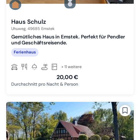
Zu Slide 1 wechseln
Zu Slide 2 wechseln
Zu Slide 3 wechseln
Haus Schulz
Uhuweg,
49685
Emstek
Gemütliches Haus in Emstek. Perfekt für Pendler
und Geschäftsreisende.
Ferienhaus
+ 11 weitere
20,00 €
Durchschnitt pro Nacht & Person