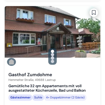
gallery.slide_selector
Zu Slide 1 wechseln
Zu Slide 2 wechseln
Zu Slide 3 wechseln
Zu Slide 4 wechseln
Gasthof Zumdohme
Hemmelter Straße,
49688
Lastrup
Gemütliche 32 qm Appartements mit voll
ausgestatteter Küchenzeile, Bad und Balkon
Gästezimmer
Suhle
4× Doppelzimmer (2 Gäste)