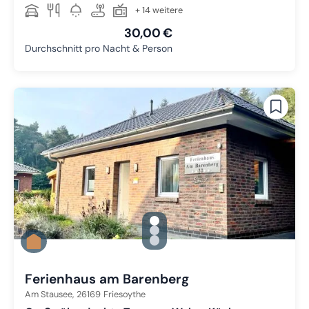
+ 14 weitere
30,00 €
Durchschnitt pro Nacht & Person
gallery.slide_selector
Zu Slide 1 wechseln
Zu Slide 2 wechseln
Zu Slide 3 wechseln
Ferienhaus am Barenberg
Am Stausee,
26169
Friesoythe