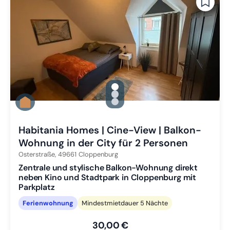
gallery.slide_selector
Zu Slide 1 wechseln
Zu Slide 2 wechseln
Zu Slide 3 wechseln
Habitania Homes | Cine-View | Balkon-
Wohnung in der City für 2 Personen
Osterstraße,
49661
Cloppenburg
Zentrale und stylische Balkon-Wohnung direkt
neben Kino und Stadtpark in Cloppenburg mit
Parkplatz
Ferienwohnung
Mindestmietdauer 5 Nächte
30,00 €