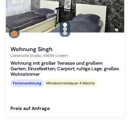
gallery.slide_selector
Zu Slide 1 wechseln
Zu Slide 2 wechseln
Zu Slide 3 wechseln
Wohnung Singh
Lienersche Straße,
49699
Lindern
Wohnung mit großer Terrasse und großem
Garten; Einzelbetten; Carport; ruhige Lage; großes
Wohnzimmer
Ferienwohnung
Mindestmietdauer 4 Nächte
Preis auf Anfrage