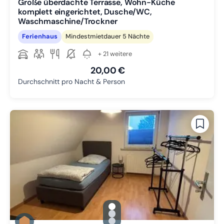
Große überdachte Terrasse, Wohn-Küche
komplett eingerichtet, Dusche/WC,
Waschmaschine/Trockner
Ferienhaus
Mindestmietdauer 5 Nächte
+ 21 weitere
20,00 €
Durchschnitt pro Nacht & Person
gallery.slide_selector
Zu Slide 1 wechseln
Zu Slide 2 wechseln