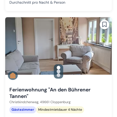
Durchschnitt pro Nacht & Person
gallery.slide_selector
Zu Slide 1 wechseln
Zu Slide 2 wechseln
Zu Slide 3 wechseln
Ferienwohnung "An den Bührener
Tannen"
Christkindchenweg,
49661
Cloppenburg
Gästezimmer
Mindestmietdauer 4 Nächte