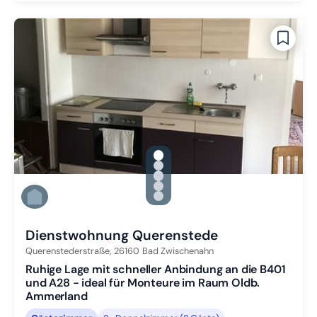
gallery.slide_selector
Zu Slide 1 wechseln
Zu Slide 2 wechseln
Zu Slide 3 wechseln
Zu Slide 4 wechseln
Zu Slide 5 wechseln
Dienstwohnung Querenstede
Querenstederstraße,
26160
Bad Zwischenahn
Ruhige Lage mit schneller Anbindung an die B401
und A28 - ideal für Monteure im Raum Oldb.
Ammerland