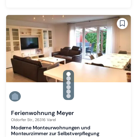
gallery.slide_selector
Zu Slide 1 wechseln
Zu Slide 2 wechseln
Zu Slide 3 wechseln
Zu Slide 4 wechseln
Zu Slide 5 wechseln
Zu Slide 6 wechseln
Ferienwohnung Meyer
Oldorfer Str.,
26316
Varel
Moderne Monteurwohnungen und
Monteurzimmer zur Selbstverpflegung