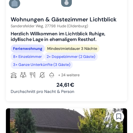
Zu Slide 5 wechseln
Zu Slide 6 wechseln
Wohnungen & Gästezimmer Lichtblick
Sandersfelder Weg,
27798
Hude (Oldenburg)
Herzlich Willkommen im Lichtblick Ruhige,
idyllische Lage in ehemaligem Resthof.
Ferienwohnung
Mindestmietdauer 3 Nächte
8× Einzelzimmer
2× Doppelzimmer (2 Gäste)
3× Ganze Unterkünfte (3 Gäste)
+ 24 weitere
24,61 €
Durchschnitt pro Nacht & Person