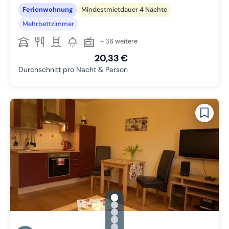
Ferienwohnung
Mindestmietdauer 4 Nächte
Mehrbettzimmer
+ 36 weitere
20,33 €
Durchschnitt pro Nacht & Person
gallery.slide_selector
Zu Slide 1 wechseln
Zu Slide 2 wechseln
Zu Slide 3 wechseln
Zu Slide 4 wechseln