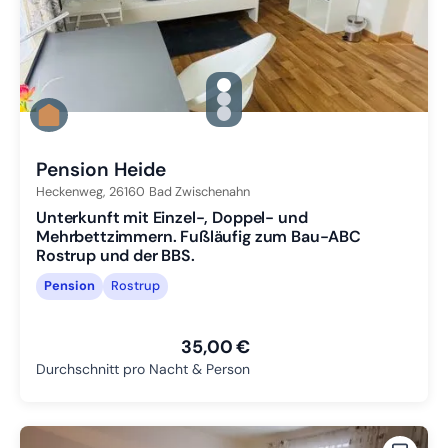
gallery.slide_selector
Zu Slide 1 wechseln
Zu Slide 2 wechseln
Zu Slide 3 wechseln
Pension Heide
Heckenweg,
26160
Bad Zwischenahn
Unterkunft mit Einzel-, Doppel- und
Mehrbettzimmern. Fußläufig zum Bau-ABC
Rostrup und der BBS.
Pension
Rostrup
35,00 €
Durchschnitt pro Nacht & Person