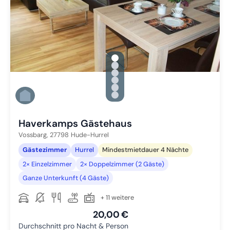
gallery.slide_selector
Zu Slide 1 wechseln
Zu Slide 2 wechseln
Zu Slide 3 wechseln
Zu Slide 4 wechseln
Zu Slide 5 wechseln
Zu Slide 6 wechseln
Haverkamps Gästehaus
Vossbarg,
27798
Hude-Hurrel
Gästezimmer
Hurrel
Mindestmietdauer 4 Nächte
2× Einzelzimmer
2× Doppelzimmer (2 Gäste)
Ganze Unterkunft (4 Gäste)
+ 11 weitere
20,00 €
Durchschnitt pro Nacht & Person