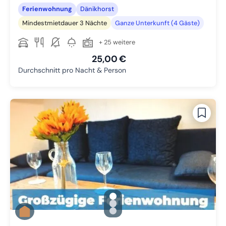
Ferienwohnung
Dänikhorst
Mindestmietdauer 3 Nächte
Ganze Unterkunft (4 Gäste)
+ 25 weitere
25,00 €
Durchschnitt pro Nacht & Person
gallery.slide_selector
Zu Slide 1 wechseln
Zu Slide 2 wechseln
Zu Slide 3 wechseln