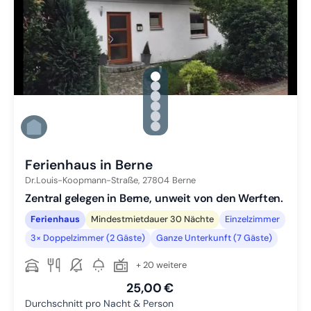
gallery.slide_selector
Zu Slide 1 wechseln
Zu Slide 2 wechseln
Zu Slide 3 wechseln
Zu Slide 4 wechseln
Zu Slide 5 wechseln
Zu Slide 6 wechseln
Ferienhaus in Berne
Dr.Louis-Koopmann-Straße,
27804
Berne
Zentral gelegen in Berne, unweit von den Werften.
Ferienhaus
Mindestmietdauer 30 Nächte
Einzelzimmer
3× Doppelzimmer (2 Gäste)
Ganze Unterkunft (7 Gäste)
+ 20 weitere
25,00 €
Durchschnitt pro Nacht & Person