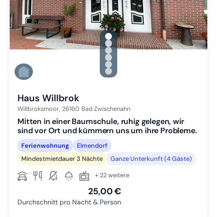
gallery.slide_selector
Zu Slide 1 wechseln
Zu Slide 2 wechseln
Zu Slide 3 wechseln
Zu Slide 4 wechseln
Zu Slide 5 wechseln
Zu Slide 6 wechseln
Haus Willbrok
Willbroksmoor,
26160
Bad Zwischenahn
Mitten in einer Baumschule, ruhig gelegen, wir
sind vor Ort und kümmern uns um ihre Probleme.
Ferienwohnung
Elmendorf
Mindestmietdauer 3 Nächte
Ganze Unterkunft (4 Gäste)
+ 22 weitere
25,00 €
Durchschnitt pro Nacht & Person