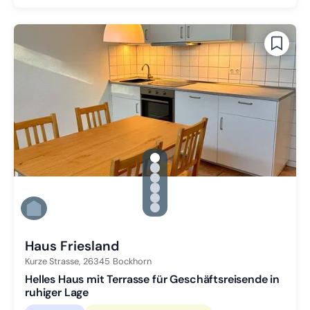
gallery.slide_selector
Zu Slide 1 wechseln
Zu Slide 2 wechseln
Zu Slide 3 wechseln
Zu Slide 4 wechseln
Zu Slide 5 wechseln
Zu Slide 6 wechseln
Haus Friesland
Kurze Strasse,
26345
Bockhorn
Helles Haus mit Terrasse für Geschäftsreisende in
ruhiger Lage