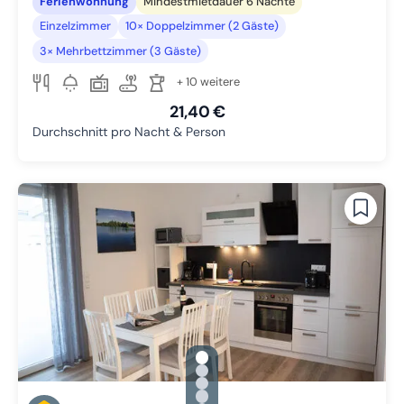
Ferienwohnung
Mindestmietdauer 6 Nächte
Einzelzimmer
10× Doppelzimmer (2 Gäste)
3× Mehrbettzimmer (3 Gäste)
+ 10 weitere
21,40 €
Durchschnitt pro Nacht & Person
gallery.slide_selector
Zu Slide 1 wechseln
Zu Slide 2 wechseln
Zu Slide 3 wechseln