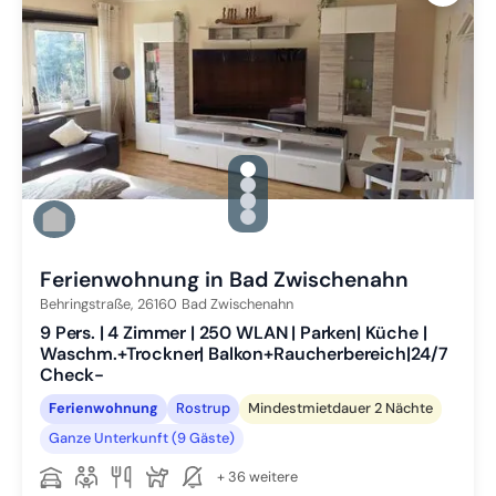
gallery.slide_selector
Zu Slide 1 wechseln
Zu Slide 2 wechseln
Zu Slide 3 wechseln
Zu Slide 4 wechseln
Ferienwohnung in Bad Zwischenahn
Behringstraße,
26160
Bad Zwischenahn
9 Pers. | 4 Zimmer | 250 WLAN | Parken| Küche |
Waschm.+Trockner| Balkon+Raucherbereich|24/7
Check-
Ferienwohnung
Rostrup
Mindestmietdauer 2 Nächte
Ganze Unterkunft (9 Gäste)
+ 36 weitere