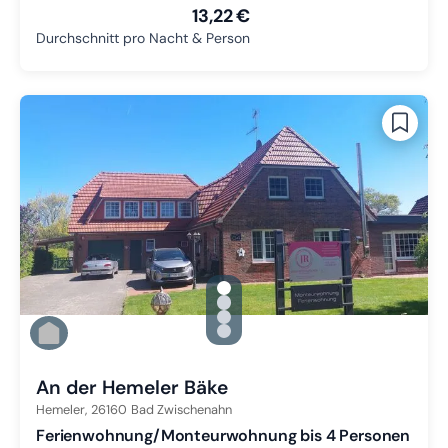
13,22 €
Durchschnitt pro Nacht & Person
gallery.slide_selector
Zu Slide 1 wechseln
Zu Slide 2 wechseln
Zu Slide 3 wechseln
Zu Slide 4 wechseln
An der Hemeler Bäke
Hemeler,
26160
Bad Zwischenahn
Ferienwohnung/Monteurwohnung bis 4 Personen