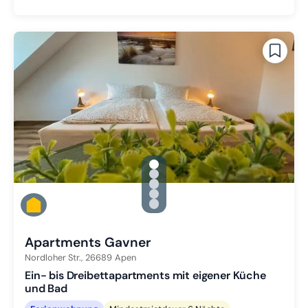
gallery.slide_selector
Zu Slide 1 wechseln
Zu Slide 2 wechseln
Zu Slide 3 wechseln
Zu Slide 4 wechseln
Zu Slide 5 wechseln
Apartments Gavner
Nordloher Str.,
26689
Apen
Ein- bis Dreibettapartments mit eigener Küche
und Bad