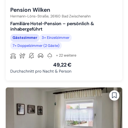
Pension Wilken
Hermann-Löns-Straße,
26160
Bad Zwischenahn
Familiäre Hotel-Pension – persönlich &
inhabergeführt
Gästezimmer
3× Einzelzimmer
7× Doppelzimmer (2 Gäste)
+ 22 weitere
49,22 €
Durchschnitt pro Nacht & Person