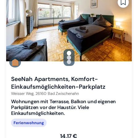
gallery.slide_selector
Zu Slide 1 wechseln
Zu Slide 2 wechseln
Zu Slide 3 wechseln
SeeNah Apartments, Komfort-
Einkaufsmöglichkeiten-Parkplatz
Weisser Weg,
26160
Bad Zwischenahn
Wohnungen mit Terrasse, Balkon und eigenen
Parkplätzen vor der Haustür. Viele
Einkaufsmöglichkeiten.
Ferienwohnung
14,17 €