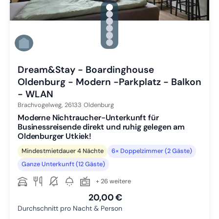
gallery.slide_selector
Zu Slide 1 wechseln
Zu Slide 2 wechseln
Zu Slide 3 wechseln
Zu Slide 4 wechseln
Zu Slide 5 wechseln
Zu Slide 6 wechseln
Dream&Stay - Boardinghouse
Oldenburg - Modern -Parkplatz - Balkon
- WLAN
Brachvogelweg,
26133
Oldenburg
Moderne Nichtraucher-Unterkunft für
Businessreisende direkt und ruhig gelegen am
Oldenburger Utkiek!
Mindestmietdauer 4 Nächte
6× Doppelzimmer (2 Gäste)
Ganze Unterkunft (12 Gäste)
+ 26 weitere
20,00 €
Durchschnitt pro Nacht & Person