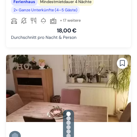
Ferienhaus
Mindestmietdauer 4 Nächte
2× Ganze Unterkünfte (4–5 Gäste)
+ 17 weitere
18,00 €
Durchschnitt pro Nacht & Person
gallery.slide_selector
Zu Slide 1 wechseln
Zu Slide 2 wechseln
Zu Slide 3 wechseln
Zu Slide 4 wechseln
Zu Slide 5 wechseln