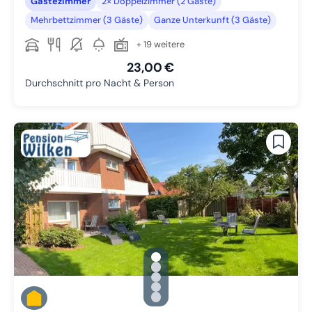
Gästezimmer
2× Doppelzimmer (2 Gäste)
Mehrbettzimmer (3 Gäste)
Ganze Unterkunft (3 Gäste)
+ 19 weitere
23,00 €
Durchschnitt pro Nacht & Person
gallery.slide_selector
Zu Slide 1 wechseln
Zu Slide 2 wechseln
Zu Slide 3 wechseln
Zu Slide 4 wechseln
Zu Slide 5 wechseln