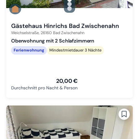
gallery.slide_selector
Zu Slide 1 wechseln
Zu Slide 2 wechseln
Zu Slide 3 wechseln
Gästehaus Hinrichs Bad Zwischenahn
Weichselstraße,
26160
Bad Zwischenahn
Oberwohnung mit 2 Schlafzimmern
Ferienwohnung
Mindestmietdauer 3 Nächte
20,00 €
Durchschnitt pro Nacht & Person