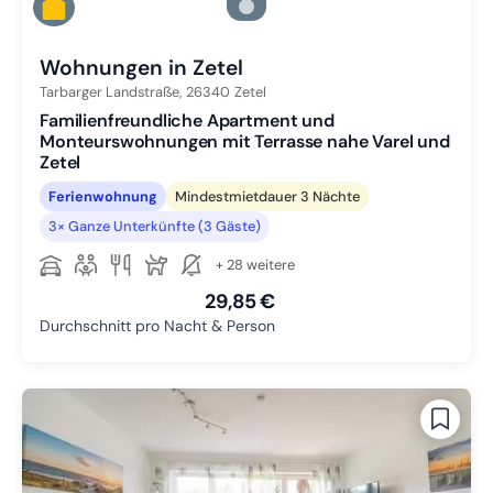
Zu Slide 4 wechseln
Zu Slide 5 wechseln
Wohnungen in Zetel
Tarbarger Landstraße,
26340
Zetel
Familienfreundliche Apartment und
Monteurswohnungen mit Terrasse nahe Varel und
Zetel
Ferienwohnung
Mindestmietdauer 3 Nächte
3× Ganze Unterkünfte (3 Gäste)
+ 28 weitere
29,85 €
Durchschnitt pro Nacht & Person