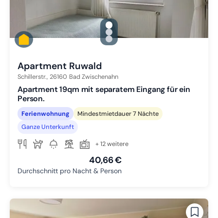
gallery.slide_selector
Zu Slide 1 wechseln
Zu Slide 2 wechseln
Zu Slide 3 wechseln
Apartment Ruwald
Schillerstr.,
26160
Bad Zwischenahn
Apartment 19qm mit separatem Eingang für ein
Person.
Ferienwohnung
Mindestmietdauer 7 Nächte
Ganze Unterkunft
+ 12 weitere
40,66 €
Durchschnitt pro Nacht & Person