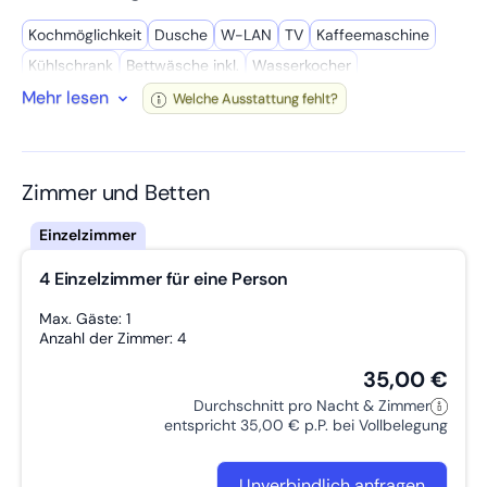
- Bad mit Design Waschbecken, Dusche
- Küche mit Kühlschrank, Elektroherd mit Ceranfeld und
Kochmöglich­keit
Dusche
W-LAN
TV
Kaffee­maschine
Essbereich
- Wlan 100mbit inklusive
Kühl­schrank
Bettwäsche inkl.
Wasserkocher
- Parkmöglichkeit anliegend
Mehr lesen
Reinigungsmittel
Spül­maschine
Hygiene Produkte
WC
Welche Ausstattung fehlt?
Kochutensilien
Getrennte Betten
Badewanne
Handtücher inkl.
Föhn
Garten
Privates Bad
Mikro­welle
Zimmer und Betten
4 Einzelzimmer für eine Person
Max. Gäste: 1
Anzahl der Zimmer: 4
35,00 €
Durchschnitt pro Nacht & Zimmer
entspricht 35,00 € p.P. bei Vollbelegung
Unverbindlich anfragen