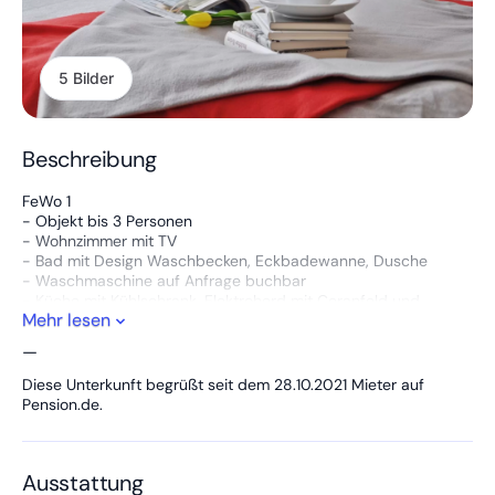
5 Bilder
Beschreibung
FeWo 1
- Objekt bis 3 Personen
- Wohnzimmer mit TV
- Bad mit Design Waschbecken, Eckbadewanne, Dusche
- Waschmaschine auf Anfrage buchbar
- Küche mit Kühlschrank, Elektroherd mit Ceranfeld und
Mehr lesen
Essbereich
- Schlafzimmer mit großen Bett und Kleiderschrank.
—
Aufbettung möglich
- Wlan 100 mbit inklusive
Diese Unterkunft begrüßt seit dem 28.10.2021 Mieter auf
- Parkmöglichkeit anliegend
Pension.de.
FeWo 2
- Objekt bis 5 Personen
Ausstattung
- Einzelzimmer mit TV