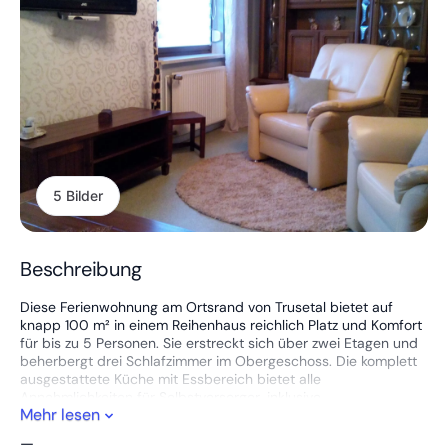
5 Bilder
Beschreibung
Diese Ferienwohnung am Ortsrand von Trusetal bietet auf
knapp 100 m² in einem Reihenhaus reichlich Platz und Komfort
für bis zu 5 Personen. Sie erstreckt sich über zwei Etagen und
beherbergt drei Schlafzimmer im Obergeschoss. Die komplett
ausgestattete Küche mit Essbereich bietet alle
Annehmlichkeiten für Selbstversorger, inklusive
Mehr lesen
Kaffeemaschine, Spülmaschine, Küchenutensilien und einem
Kühlschrank.
—