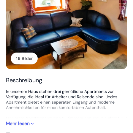
19 Bilder
Beschreibung
In unserem Haus stehen drei gemütliche Apartments zur
Verfügung, die ideal für Arbeiter und Reisende sind. Jedes
Apartment bietet einen separaten Eingang und moderne
Annehmlichkeiten für einen komfortablen Aufenthalt.
Das erste Apartment ist eine 2-Zimmerwohnung, die Platz für 2
Mehr lesen
bis 3 Personen bietet. Es verfügt über ein eigenes Bad mit
Dusche und WC, eine kleine Küchenzeile sowie eine Terrasse,
—