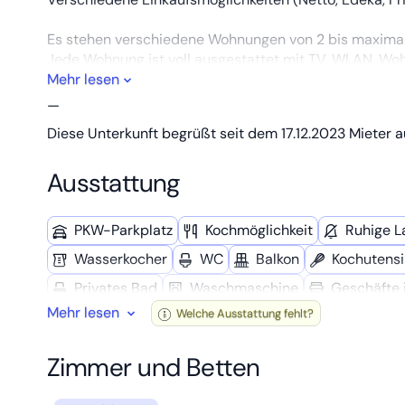
Es stehen verschiedene Wohnungen von 2 bis maximal
Jede Wohnung ist voll ausgestattet mit TV, WLAN, Wo
Kaffeemaschine, Spülmaschine, Toaster), Doppelzimme
Mehr lesen
Bettwäsche ist im Preis enthalten.
—
Duschtücher müssen selbst mitgebracht werden.
Diese Unterkunft begrüßt seit dem 17.12.2023 Mieter a
Eine Waschküche mit Waschmaschine, Trockner, Wäsc
freien Verfügung.
Ausstattung
Ich würde mich freuen, Sie bei uns begrüßen zu dürfen
PKW-Parkplatz
Kochmöglich­keit
Ruhige L
Wasserkocher
WC
Balkon
Kochutensi
Privates Bad
Wasch­maschine
Geschäfte 
Mehr lesen
Welche Ausstattung fehlt?
Spül­maschine
Wanderwege
Trockner
Zimmer und Betten