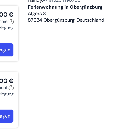
Handy:
+4915234196756
Ferienwohnung in Obergünzburg
Algers 8
,00 €
87634
Obergünzburg, Deutschland
immer
belegung
ragen
,00 €
kunft
belegung
ragen