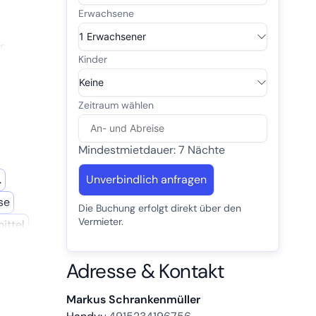
r,
ang zur
Mindestmietdauer: 7 Nächte
.
Unverbindlich anfragen
se
Die Buchung erfolgt direkt über den
Vermieter.
ittel
Adresse & Kontakt
Markus Schrankenmüller