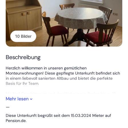
10 Bilder
Beschreibung
Herzlich willkommen in unseren gemütlichen
Monteurwohnungen! Diese gepflegte Unterkunft befindet sich
in einem liebevoll sanierten Altbau und bietet die perfekte
Basis für Ihr Team.
Mit fünf Einzelzimmern und drei Wohnungen finden bis zu 12
Mehr lesen
Personen ausreichend Platz für erholsame Nächte nach einem
langen Arbeitstag.
—
Genießen Sie voll ausgestattete Küchen, in denen Sie
Diese Unterkunft begrüßt seit dem 15.03.2024 Mieter auf
gemeinsam kochen können, sowie ein helles, einladendes
Pension.de.
Wohnzimmer, das zum Entspannen einlädt. Die zentrale Lage