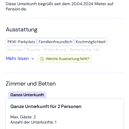
Diese Unterkunft begrüßt seit dem 20.04.2024 Mieter auf
Pension.de.
Ausstattung
PKW-Parkplatz
Familien­freundlich
Kochmöglich­keit
Haustier
Dusche
Kühl­schrank
Bettwäsche inkl.
Mehr lesen
Wasserkocher
Breite Eingänge
WC
Kochutensilien
Radio
Welche Ausstattung fehlt?
Gemeinschafts­raum
Einzigartiger Ausblick
Handtücher inkl.
Gute Vekehrsanbindung
Terrasse
24h-Rezeption
Privates Bad
Mikro­welle
Wasch­maschine
Zimmer und Betten
Geschäfte in der Nähe
W-LAN
Kaffee­maschine
Gemeinschafts­bad
Reinigungsmittel
Babybett
Ganze Unterkunft für 2 Personen
Spül­maschine
Wanderwege
Eigenständiger Check-In
Getrennte Betten
Eingang Stufenlos
Breite Flure
Max. Gäste: 2
Anzahl der Unterkünfte: 1
Zustellbett möglich
Garten
Föhn
Doppelbett