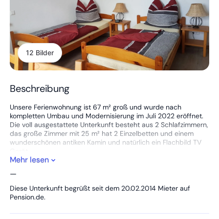
12 Bilder
Beschreibung
Unsere Ferienwohnung ist 67 m² groß und wurde nach
kompletten Umbau und Modernisierung im Juli 2022 eröffnet.
Die voll ausgestattete Unterkunft besteht aus 2 Schlafzimmern,
das große Zimmer mit 25 m² hat 2 Einzelbetten und einem
wunderschönen antiken Kamin und natürlich ein Flachbild TV
Gerät.
Mehr lesen
Das 2. Schlafzimmer hat ebenfalls 2 Einzelbetten und einen
Flachbild TV.
—
Die neue Einbauküche ist ausgestattet mit einem Ceranherd
mit Backofen, Mikrowelle, Kaffeemaschine, Toaster, Eierkocher,
Diese Unterkunft begrüßt seit dem 20.02.2014 Mieter auf
Kühlschrank, Spülmaschine und vieles mehr.
Pension.de.
Ein Essplatz in der Küche ist ebenfalls vorhanden.
Ein wunderschönes Bad mit Eckwanne und großer,