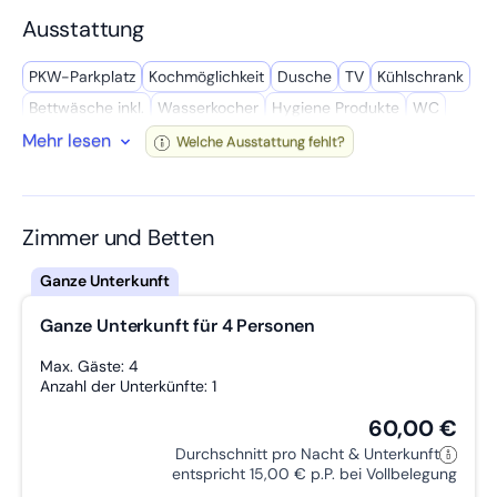
komfortabler Dusche bietet alle Annehmlichkeiten.
Ausstattung
Die Wohnung befindet sich zentral zwischen Leipzig, Dresden
und Chemnitz.
Einkaufsmöglichkeiten (Bäcker, Fleischer, Getränkemarkt) gibt
PKW-Parkplatz
Kochmöglich­keit
Dusche
TV
Kühl­schrank
es in ca. 2 km Entfernung nahe der Autobahnabfahrt
Hainichen.
Bettwäsche inkl.
Wasserkocher
Hygiene Produkte
WC
Mehr lesen
Kamin
Kochutensilien
LKW-Parkplatz
Barrierefrei
Radio
Welche Ausstattung fehlt?
kostenloses WLAN wird zur Verfügung gestellt
Badewanne
Handtücher inkl.
Gute Vekehrsanbindung
Privates Bad
Mikro­welle
Geschäfte in der Nähe
Wasch­maschine
W-LAN
Kaffee­maschine
Zimmer und Betten
Reinigungsmittel
Spül­maschine
Getrennte Betten
Eingang Stufenlos
Garten
Ganze Unterkunft für 4 Personen
Max. Gäste: 4
Anzahl der Unterkünfte: 1
60,00 €
Durchschnitt pro Nacht & Unterkunft
entspricht 15,00 € p.P. bei Vollbelegung