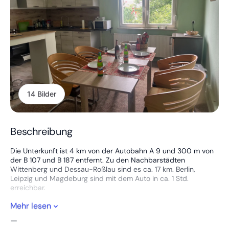
14 Bilder
Beschreibung
Die Unterkunft ist 4 km von der Autobahn A 9 und 300 m von
der B 107 und B 187 entfernt. Zu den Nachbarstädten
Wittenberg und Dessau-Roßlau sind es ca. 17 km. Berlin,
Leipzig und Magdeburg sind mit dem Auto in ca. 1 Std.
erreichbar.
Mehr lesen
Das Haus ist ruhig und zentral gelegen - zum Discounter sind
es 250 m und zu einem Restaurant 500 m.
—