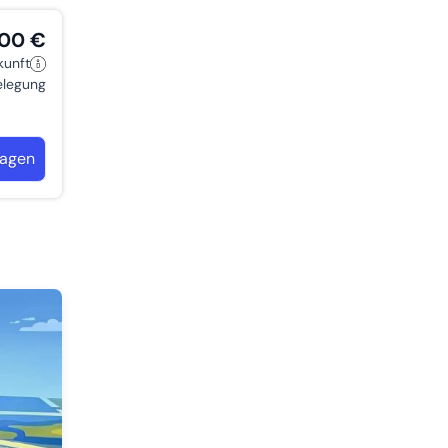
,00 €
kunft
belegung
ragen