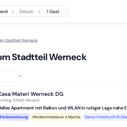
neck
|
Datum
|
1 Gast
im Stadtteil Werneck
vom Stadtteil Werneck
Casa Materi Werneck DG
m Ring,
97440
Werneck
elles Apartment mit Balkon und WLAN in ruhiger Lage nahe 
Ferienwohnung
Mindestmietdauer 4 Nächte
Ganze Unterkunft (8 Gäs