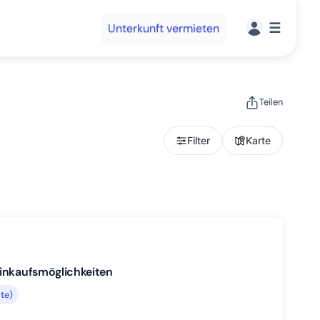
☰
Unterkunft vermieten
Teilen
Filter
Karte
Einkaufsmöglichkeiten
te)