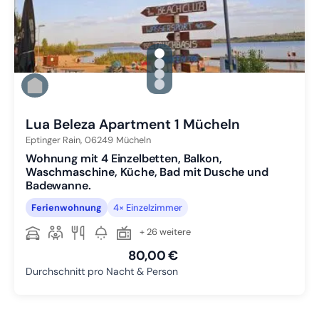
gallery.slide_selector
Zu Slide 1 wechseln
Zu Slide 2 wechseln
Zu Slide 3 wechseln
Zu Slide 4 wechseln
Lua Beleza Apartment 1 Mücheln
Eptinger Rain,
06249
Mücheln
Wohnung mit 4 Einzelbetten, Balkon,
Waschmaschine, Küche, Bad mit Dusche und
Badewanne.
Ferienwohnung
4× Einzelzimmer
+ 26 weitere
80,00 €
Durchschnitt pro Nacht & Person