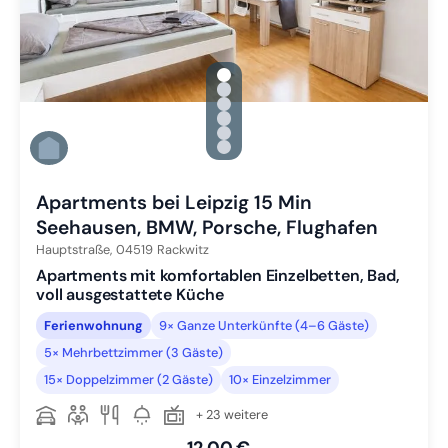
gallery.slide_selector
Zu Slide 1 wechseln
Zu Slide 2 wechseln
Zu Slide 3 wechseln
Zu Slide 4 wechseln
Zu Slide 5 wechseln
Zu Slide 6 wechseln
Apartments bei Leipzig 15 Min
Seehausen, BMW, Porsche, Flughafen
Hauptstraße,
04519
Rackwitz
Apartments mit komfortablen Einzelbetten, Bad,
voll ausgestattete Küche
Ferienwohnung
9× Ganze Unterkünfte (4–6 Gäste)
5× Mehrbettzimmer (3 Gäste)
15× Doppelzimmer (2 Gäste)
10× Einzelzimmer
+ 23 weitere
12,00 €