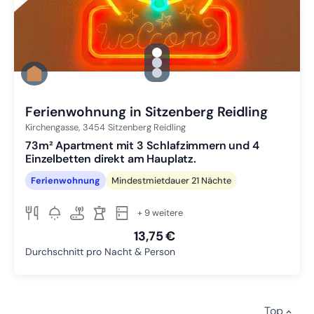
gallery.slide_selector
Zu Slide 1 wechseln
Zu Slide 2 wechseln
Zu Slide 3 wechseln
Ferienwohnung in Sitzenberg Reidling
Kirchengasse,
3454
Sitzenberg Reidling
73m² Apartment mit 3 Schlafzimmern und 4
Einzelbetten direkt am Hauplatz.
Ferienwohnung
Mindestmietdauer 21 Nächte
+ 9 weitere
13,75 €
Durchschnitt pro Nacht & Person
Top