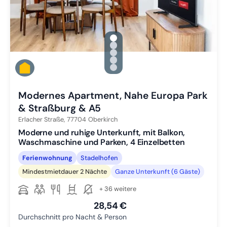
gallery.slide_selector
Zu Slide 1 wechseln
Zu Slide 2 wechseln
Zu Slide 3 wechseln
Zu Slide 4 wechseln
Zu Slide 5 wechseln
Modernes Apartment, Nahe Europa Park
& Straßburg & A5
Erlacher Straße,
77704
Oberkirch
Moderne und ruhige Unterkunft, mit Balkon,
Waschmaschine und Parken, 4 Einzelbetten
Ferienwohnung
Stadelhofen
Mindestmietdauer 2 Nächte
Ganze Unterkunft (6 Gäste)
+ 36 weitere
28,54 €
Durchschnitt pro Nacht & Person